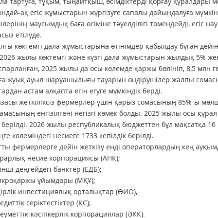
ла тартуға, тұқым, тыңайтқыш, өсімдіктерді қорғау құралдары 
сондай-ақ егіс жұмыстарын жүргізуге сапалы дайындалуға мүмк
ілерінің маусымдық баға өсіміне тәуелділігі төмендейді, егіс 
сыз етілуде.
лғы көктемгі дала жұмыстарына өтінімдер қабылдау бұған дейін
2026 жылы көктемгі және күзгі дала жұмыстарын жылдық 5% же
спарланған, 2025 жылы да осы көлемде қаржы бөлініп, 8,5 млн г
ға жуық ауыл шаруашылығы тауарын өндірушілер жалпы сомасы
тардан астам алқапта егін егуге мүмкіндік берді.
азасы жеткіліксіз фермерлер үшін қарыз сомасының 85%-ы мөлше
амасының енгізілгені негізгі көмек болды. 2025 жылы осы құра
к берілді. 2026 жылы республикалық бюджеттен бұл мақсатқа 1
ңге көлеміндегі несиеге 1733 кепілдік берілді.
ты фермерлерге дейін жеткізу енді операторлардың кең ауқым
рарлық несие корпорациясы (АНК);
інші деңгейдегі банктер (ЕДБ);
икроқаржы ұйымдары (МҚҰ);
ірлік инвестициялық орталықтар (ӨИО),
едиттік серіктестіктер (КС);
еуметтік-кәсіпкерлік корпорациялар (ӘКК).