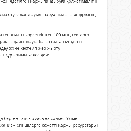
еңілдетілген қаржыландыруға қолжетімділігін
сыз етуге және ауыл шаруашылығы өндірісінің
өткен жылғы көрсеткіштен 180 мың гектарға
рақты дайындауға бағытталған міндетті
ңдеу және көктемгі жер жырту.
ң құрылымы келесідей:
берген тапсырмасына сәйкес, Үкімет
механизм егіншілерге қажетті қаржы ресурстарын