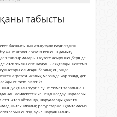
ауқаны табысты
кет басшысының азық-түлік қауіпсіздігін
ту және агроөнеркәсіп кешенін дамыту
ндегі тапсырмаларын жүзеге асыру шеңберінде
зде 2026 жылғы егіс науқаны аяқталды. Көктемгі
жұмыстары еліміздің барлық өңірінде
ленген агротехникалық мерзімде жүргізілді, деп
лайды Primeminister.kz.
нның уақтылы жүргізілуіне Үкімет тарапынан
лданған мемлекеттік кешенді қолдау шаралары
 етті. Атап айтқанда, шаруаларды қажетті
риалдық-техникалық ресурстармен қамтамасыз
логияларын енгізу, ауыл шаруашылығы