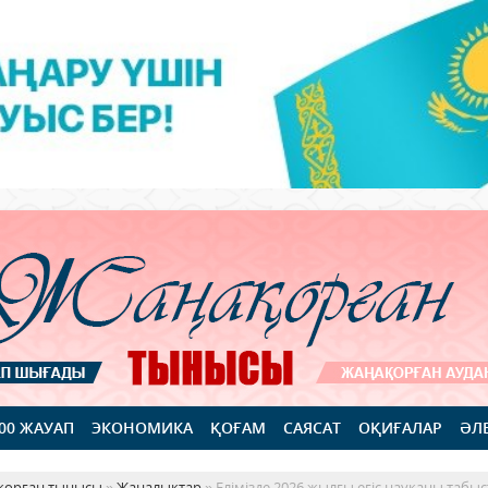
100 ЖАУАП
ЭКОНОМИКА
ҚОҒАМ
САЯСАТ
ОҚИҒАЛАР
ӘЛ
қорған тынысы
»
Жаңалықтар
» Елімізде 2026 жылғы егіс науқаны табы