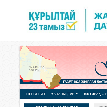
НЕГІЗГІ БЕТ
ЖАҢАЛЫҚТАР
100 СҰРАҚ – 
Жаңа