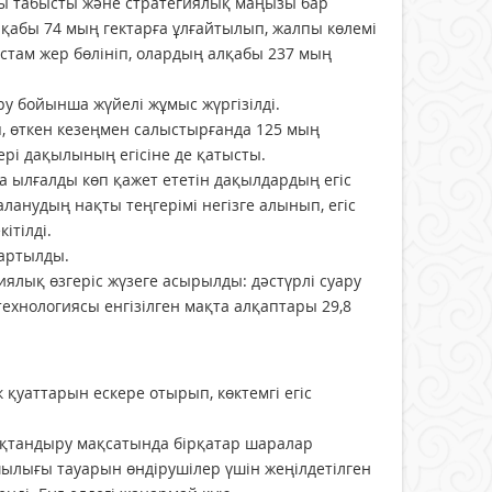
ры табысты және стратегиялық маңызы бар
қабы 74 мың гектарға ұлғайтылып, жалпы көлемі
астам жер бөлініп, олардың алқабы 237 мың
у бойынша жүйелі жұмыс жүргізілді.
ып, өткен кезеңмен салыстырғанда 125 мың
ері дақылының егісіне де қатысты.
да ылғалды көп қажет ететін дақылдардың егіс
ланудың нақты теңгерімі негізге алынып, егіс
ітілді.
қартылды.
лық өзгеріс жүзеге асырылды: дәстүрлі суару
технологиясы енгізілген мақта алқаптары 29,8
 қуаттарын ескере отырып, көктемгі егіс
қтандыру мақсатында бірқатар шаралар
лығы тауарын өндірушілер үшін жеңілдетілген