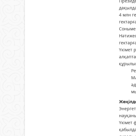
Президе
дақылда
4 млн г
гектарға
Сонымен
Нәтижес
гектарғ
Үкімет 
алқапта
құрылым
Ре
Ма
әд
мы
Жеңілд
Энергет
науқаны
Үкімет 
қабылда