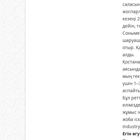
саласын
жоспарл
кезеңі 
дейін, 
Сонымен
шаруашы
отыр. Қ
алды.
Қостана
аясында
мың гек
үшін 1–
аспайты
Бұл рет
елімізд
жұмыс і
жоба іс
Industr
Егін ег