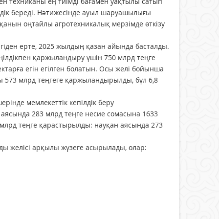
мен техниканы ең тиімді бағамен уақтылы сатып
індік береді. Нәтижесінде ауыл шаруашылығы
науқанын оңтайлы агротехникалық мерзімде өткізу
гіден ерте, 2025 жылдың қазан айында басталды.
ңілдікпен қаржыландыру үшін 750 млрд теңге
ектарға егін егілген болатын. Осы желі бойынша
 573 млрд теңгеге қаржыландырылды, бұл 6,8
рінде мемлекеттік кепілдік беру
л аясында 283 млрд теңге несие сомасына 1633
6 млрд теңге қарастырылды: науқан аясында 273
ды желісі арқылы жүзеге асырылады, олар: