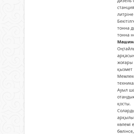
дизель 
станция
литріне
Бекітіл
тонна д
тонна н
Машина
Оңтайлы
арқасын
жоғары 
қызмет 
Мемлеке
техника
Ауыл ша
отандық
қосты.
Соларды
арқылы
көлемі 
бөлінсе