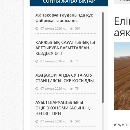
СОҢҒЫ ЖАҢАЛЫҚТАР
Жаңақорған ауданында құс
Ел
фабрикасы ашылды
ая
07 тамыз 2026 ж.
597
ҚАРЖЫЛЫҚ САУАТТЫЛЫҚТЫ
АРТТЫРУҒА БАҒЫТТАЛҒАН
КЕЗДЕСУ ӨТТІ
07 тамыз 2026 ж.
71
ЖАҢАҚОРҒАНДА СУ ТАРАТУ
СТАНЦИЯСЫ ІСКЕ ҚОСЫЛДЫ
07 тамыз 2026 ж.
75
АУЫЛ ШАРУАШЫЛЫҒЫ –
ӨҢІР ЭКОНОМИКАСЫНЫҢ
НЕГІЗГІ ТІРЕГІ
07 тамыз 2026 ж.
566
ету, ег