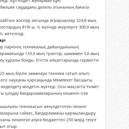
енді. Бұл елдегі жанармай құю
а бөлшек саудадағы дизель отынының бағасы
 құрайтын жоспар аясында аграршылар 324,8 мың
жоспардың 81%-ы. Іс жүзінде өңірлерге 300,9 мың
 жеткізілді.
ері
ор паркінің техникалық дайындығының
рамағында 133,9 мың трактор, шамамен 5,6 мың
еу құралы болды. Егістік алқаптарында сервистік
25 мың бірлік заманауи техника сатып алып,
ғы егіс науқаны қарсаңында Мемлекет басшысы
еделдету міндетін жүктеді. Осы мақсатта Үкімет
ты қолдау бағдарламаларының кешенін іске
ашылығы техникасын жеңілдетілген лизинг
аларына сәйкес, бағдарламаны қаржыландыру
никаны лизингке алуға бюджеттен 250 млрд теңге
нып отыр.