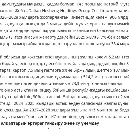
 дамытудағы маңызды қадам болмақ. Кәсіпорында натрий глута
анған. Жоба «Dalian Hesheng Holdings Group Co., Ltd.» компан
2026–2028 жылдарға жоспарланған, инвестиция көлемі 900 млрд
толық қуатқа шыққанда 3 мыңға дейін жұмыс орнын ашуға мүмкін
 қатар өңірде ауыл шаруашылығы техникасын белсенді жаңарт
лығы техникасын жаңарту деңгейін 2025 жылғы 7%-бен салыст
аңтар–мамыр айларында өңір шаруалары жалпы құны 38,4 млрд 
й облысында көктемгі егіс науқанының жалпы көлемі 5,2 млн г
 бидай үлесін қысқарту есебінен майлы дақылдардың алқабы 88
тарға, картоп 7,5 мың гектарға және біржылдық шөптер 107 мың
3 сыныптағы кондициялық тұқымдардың 514,2 мың тоннасы пай
н жеңілдетілген дизель отынының 73,3 мың тоннасы бөлінді.
те өңір астықтан ұн өңдеу бойынша республикадағы көшбасшы 
егі ұн өндірісінің 30%-ы тиесілі. Өңірде жылдық қуаттылығы 2 м
стейді. 2024–2025 жылдары астық өңдеу саласында жалпы құны 
ке қосылды. Ал 2027–2028 жылдары жылына 415 мың тонна бидай
y зауыты мен Tobol center KZ кешенінің құрылысы жоспарланған
у алқаптарын әртараптандыру және су үнемдеу