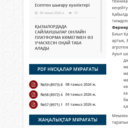
техника
Есептен шығару куәліктері
кеңейту
06 тамыз 2026 ж.
74
Қабылда
тиімділ
ҚЫЗЫЛОРДАДА
Фермер
САЙЛАУШЫЛАР ОНЛАЙН
Биыл Қа
ПЛАТФОРМА КӨМЕГІМЕН ӨЗ
артық. 
УЧАСКЕСІН ОҢАЙ ТАБА
агротех
АЛАДЫ
Ауыл ша
06 тамыз 2026 ж.
87
дә
ма
PDF НҰСҚАЛАР МҰРАҒАТЫ
Open Air: Қызылорда
ма
облысы полиция
ма
департаменті 20 мыңнан
08 тамыз 2026 ж.
№59 (8973) 8
астам көрерменнің
кө
қауіпсіздігін қамтамасыз етті
ка
04 тамыз 2026 ж.
№58 (8972) 4
06 тамыз 2026 ж.
97
ба
01 тамыз 2026 ж.
№57 (8971) 1
қа
Wi-Fi ҚАБЫРҒА АРҚЫЛЫ
Мемлеке
ҚАЛАЙ ӨТЕДІ?
ЖАҢАЛЫҚТАР МҰРАҒАТЫ
тарапын
06 тамыз 2026 ж.
265