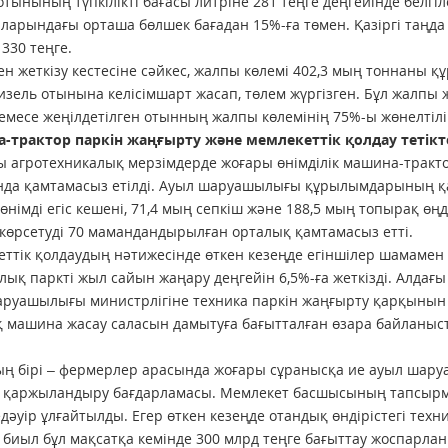
отынының түпкілікті бағасы литріне 281 теңге деңгейінде белгіл
ларындағы орташа бөлшек бағадан 15%-ға төмен. Қазіргі таңд
 330 теңге.
ген жеткізу кестесіне сәйкес, жалпы көлемі 402,3 мың тоннаны
изель отынына келісімшарт жасап, төлем жүргізген. Бұл жалпы 
емесе жеңілдетілген отынның жалпы көлемінің 75%-ы жөнелтіліп,
-трактор паркін жаңғырту және мемлекеттік қолдау тетікт
 агротехникалық мерзімдерде жоғары өнімділік машина-тракт
да қамтамасыз етілді. Ауыл шаруашылығы құрылымдарының қа
өнімді егіс кешені, 71,4 мың сепкіш және 188,5 мың топырақ өңд
көрсетуді 70 мамандандырылған орталық қамтамасыз етті.
ттік қолдаудың нәтижесінде өткен кезеңде егіншілер шамамен 
лық паркті жыл сайын жаңару деңгейін 6,5%-ға жеткізді. Алда
руашылығы министрлігіне техника паркін жаңғырту қарқынын ж
 машина жасау саласын дамытуға бағытталған өзара байланыс
ң бірі – фермерлер арасында жоғары сұранысқа ие ауыл шару
 қаржыландыру бағдарламасы. Мемлекет басшысының тапсырм
едәуір ұлғайтылды. Егер өткен кезеңде отандық өндірістегі тех
, биыл бұл мақсатқа кемінде 300 млрд теңге бағыттау жоспарла