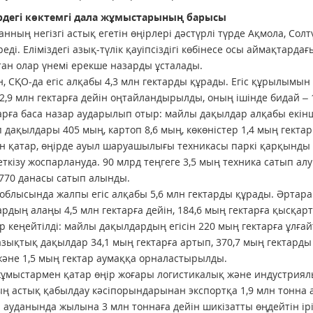
рдегі көктемгі дала жұмыстарының барысы
анның негізгі астық егетін өңірлері дәстүрлі түрде Ақмола, Со
реді. Еліміздегі азық-түлік қауіпсіздігі көбінесе осы аймақтар
ан олар үнемі ерекше назарды ұсталады.
, СҚО-да егіс алқабы 4,3 млн гектарды құрады. Егіс құрылымы
2,9 млн гектарға дейін оңтайландырылды, оның ішінде бидай – 1
рға баса назар аударылып отыр: майлы дақылдар алқабы екінші
дақылдары 405 мың, картоп 8,6 мың, көкөністер 1,4 мың гектар
 қатар, өңірде ауыл шаруашылығы техникасы паркі қарқынды т
еткізу жоспарлануда. 90 млрд теңгеге 3,5 мың техника сатып ал
 770 данасы сатып алынды.
облысында жалпы егіс алқабы 5,6 млн гектарды құрады. Әртар
рдың алаңы 4,5 млн гектарға дейін, 184,6 мың гектарға қысқа
р кеңейтілді: майлы дақылдардың егісін 220 мың гектарға ұлғай
азықтық дақылдар 34,1 мың гектарға артып, 370,7 мың гектарды 
және 1,5 мың гектар аумаққа орналастырылды.
 жұмыстармен қатар өңір жоғары логистикалық және индустриялы
ң астық қабылдау кәсіпорындарынан экспортқа 1,9 млн тонна а
ауданында жылына 3 млн тоннаға дейін шикізатты өңдейтін ірі