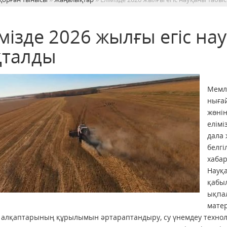
імізде 2026 жылғы егіс н
қталды
Мемле
нығай
жөні
елімі
дала 
белгі
хабар
Науқа
қабы
ықпал
мате
іс алқаптарының құрылымын әртараптандыру, су үнемдеу техно