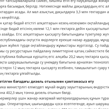
нт тапсырмаларына сәйкес, биылғы егін егу науқанында жоға
рға басымдық берілді. Нәтижесінде майлы дақылдардың егіс ал
ектардан асады. Ал мал азықтық дақылдарға 3,3 млн гектардан 
 кеңейтілді.
 қатар бидай егістігі алқаптарын кезең-кезеңімен оңтайландыр
інде бидай егісінің көлемі 12,1 млн гектарға дейін қысқартыл
а азайды. Егіс алқаптарын қысқарту бағытындағы түзетулер жүг
республикадағы оңтүстік өңірлерге ерекше назар аударуда, мұн
рын жүйелі түрде оңтайландыру жұмыстары жүргізілді. Су пайда
ы су ресурстарын пайдалану лимиттеріне қатаң сәйкестікте бек
спублика бойынша күріштің егіс алқабы 20,2 мың гектарға қыс
қта шаруашылығында су үнемдеу бағытына арналған технология
істерін 12 мың гектарға қысқарту есебінен, тамшылатып суару 
ң гектарға ұлғайтылды.
етілген бағадағы дизель отынымен қамтамасыз ету
ика министрлігі еліміздегі мұнай өңдеу зауыттарының өндірістік
на 402,3 мың тонна дизель отынын бөлді.
фермерлер үшін жанар-жағармай материалдарының құнын тұра
ды. Операторлық шығындарды қоса есептегенде, ауыл шаруашы