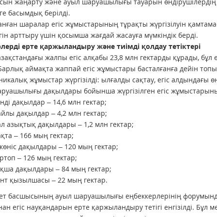
сын жаңарту және ауыл шаруашылығы тауарын өндірушілердің ж
ге басымдық берілді.
нған шаралар егіс жұмыстарының тұрақты жүргізілуін қамтама
ігін арттыру үшін қосымша жағдай жасауға мүмкіндік берді.
лерді ерте қаржыландыру және тиімді қолдау тетіктері
зақстандағы жалпы егіс алқабы 23,8 млн гектарды құрады, бұл 
Барлық аймақта жаппай егіс жұмыстары басталғанға дейін топы
никалық жұмыстар жүргізілді: ылғалды сақтау, егіс алдындағы ө
руашылығы дақылдары бойынша жүргізілген егіс жұмыстарыны
нді дақылдар – 14,6 млн гектар;
йлы дақылдар – 4,2 млн гектар;
л азықтық дақылдары – 1,2 млн гектар;
қта – 166 мың гектар;
көніс дақылдары – 120 мың гектар;
ртоп – 126 мың гектар;
қша дақылдары – 84 мың гектар;
нт қызылшасы – 22 мың гектар.
т басшысының ауыл шаруашылығы еңбеккерлерінің форумында 
ан егіс науқандарын ерте қаржыландыру тетігі енгізілді. Бұл 