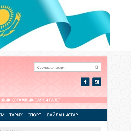
ЕМ
ТАРИХ
СПОРТ
БАЙЛАНЫСТАР
сты аяқталды