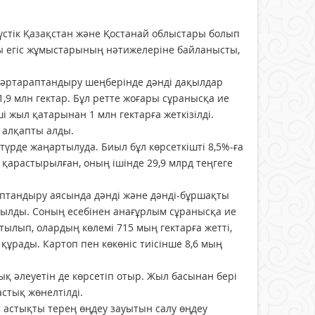
лтүстік Қазақстан және Қостанай облыстары болып
дағы егіс жұмыстарының нәтижелеріне байланысты,
н әртараптандыру шеңберінде дәнді дақылдар
,9 млн гектар. Бұл ретте жоғары сұранысқа ие
 жыл қатарынан 1 млн гектарға жеткізілді.
 алқапты алды.
үрде жаңартылуда. Биыл бұл көрсеткішті 8,5%-ға
у қарастырылған, оның ішінде 29,9 млрд теңгеге
аптандыру аясында дәнді және дәнді-бұршақты
ртылды. Соның есебінен анағұрлым сұранысқа ие
тылып, олардың көлемі 715 мың гектарға жетті,
құрады. Картоп пен көкөніс тиісінше 8,6 мың
қ әлеуетін де көрсетіп отыр. Жыл басынан бері
стық жөнелтілді.
 астықты терең өңдеу зауытын салу өңдеу