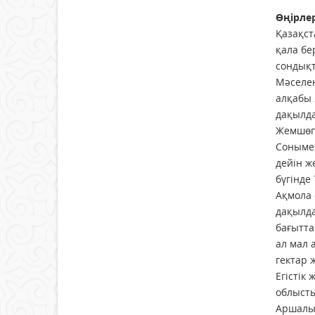
Өңірле
Қазақст
қала бе
сондықт
Мәселен
алқабы 
дақылда
Жемшөп 
Сонымен
дейін ж
бүгінде
Ақмола 
дақылда
бағытта
ал мал 
гектар 
Егістік
облысты
Аршалы 