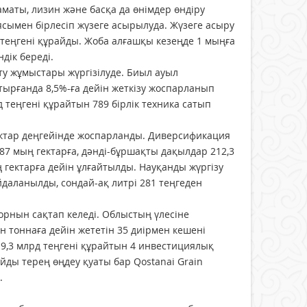
маты, лизин және басқа да өнімдер өндіру
иясымен бірлесіп жүзеге асырылуда. Жүзеге асыру
 теңгені құрайды. Жоба алғашқы кезеңде 1 мыңға
дік береді.
у жұмыстары жүргізілуде. Биыл ауыл
ырғанда 8,5%-ға дейін жеткізу жоспарланып
теңгені құрайтын 789 бірлік техника сатып
ектар деңгейінде жоспарланды. Диверсификация
7 мың гектарға, дәнді-бұршақты дақылдар 212,3
 гектарға дейін ұлғайтылды. Науқанды жүргізу
даланылды, сондай-ақ литрі 281 теңгеден
орнын сақтап келеді. Облыстың үлесіне
лн тоннаға дейін жететін 35 диірмен кешені
9,3 млрд теңгені құрайтын 4 инвестициялық
ды терең өңдеу қуаты бар Qostanai Grain
.