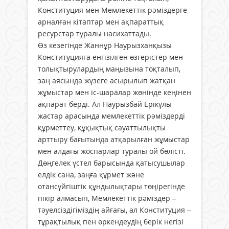
Конституция мен Мемлекеттік рәміздерге
арналған кітаптар мен ақпараттық
ресурстар туралы насихаттады.
Өз кезегінде Жаннұр Наурызханқызы
Конституцияға енгізілген өзгерістер мен
толықтырулардың маңызына тоқталып,
заң аясында жүзеге асырылып жатқан
жұмыстар мен іс-шаралар жөнінде кеңінен
ақпарат берді. Ал Наурызбай Ерікұлы
жастар арасында мемлекеттік рәміздерді
құрметтеу, құқықтық сауаттылықты
арттыру бағытында атқарылған жұмыстар
мен алдағы жоспарлар туралы ой бөлісті.
Дөңгелек үстел барысында қатысушылар
елдік сана, заңға құрмет және
отансүйгіштік құндылықтары төңірегінде
пікір алмасып, Мемлекеттік рәміздер –
тәуелсіздігіміздің айғағы, ал Конституция –
тұрақтылық пен өркендеудің берік негізі