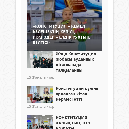
«КОНСТИТУЦИЯ – КЕМЕЛ
КЕЛЕШЕКТІҢ КЕПІЛІ,
РӘМІЗДЕР – ЕЛДІК РУХТЫҢ
БЕЛГІСІ»
Жаңа Конституция
жобасы аудандық
кітапханада
талқыланды
Жаңалықтар
Конституция күніне
арналған кітап
көрмесі өтті
Жаңалықтар
КОНСТИТУЦИЯ –
ХАЛЫҚТЫҢ ТӨЛ
ҚҰЖАТЫ