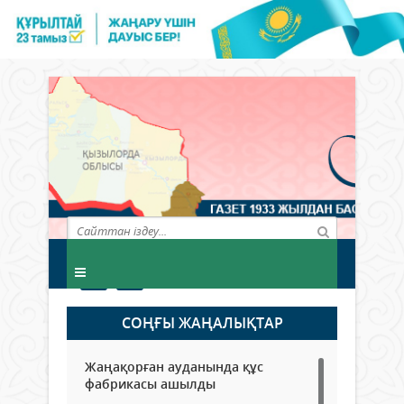
СОҢҒЫ ЖАҢАЛЫҚТАР
Жаңақорған ауданында құс
фабрикасы ашылды