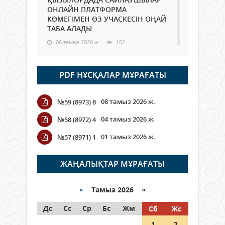
ОНЛАЙН ПЛАТФОРМА
КӨМЕГІМЕН ӨЗ УЧАСКЕСІН ОҢАЙ
ТАБА АЛАДЫ
06 тамыз 2026 ж.
102
Open Air: Қызылорда облысы
PDF НҰСҚАЛАР МҰРАҒАТЫ
полиция департаменті 20
мыңнан астам көрерменнің
қауіпсіздігін қамтамасыз етті
08 тамыз 2026 ж.
№59 (8973) 8
06 тамыз 2026 ж.
125
04 тамыз 2026 ж.
№58 (8972) 4
Wi-Fi ҚАБЫРҒА АРҚЫЛЫ ҚАЛАЙ
01 тамыз 2026 ж.
№57 (8971) 1
ӨТЕДІ?
06 тамыз 2026 ж.
279
ЖАҢАЛЫҚТАР МҰРАҒАТЫ
Как могут проголосовать
граждане Казахстана,
«
Тамыз 2026 »
находящиеся за рубежом?
Дс
Сс
Ср
Бс
Жм
Сб
Жс
05 тамыз 2026 ж.
161
1
2