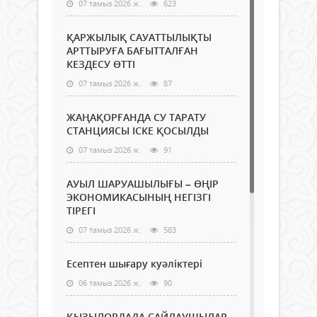
07 тамыз 2026 ж.
623
ҚАРЖЫЛЫҚ САУАТТЫЛЫҚТЫ
АРТТЫРУҒА БАҒЫТТАЛҒАН
КЕЗДЕСУ ӨТТІ
07 тамыз 2026 ж.
87
ЖАҢАҚОРҒАНДА СУ ТАРАТУ
СТАНЦИЯСЫ ІСКЕ ҚОСЫЛДЫ
07 тамыз 2026 ж.
91
АУЫЛ ШАРУАШЫЛЫҒЫ – ӨҢІР
ЭКОНОМИКАСЫНЫҢ НЕГІЗГІ
ТІРЕГІ
07 тамыз 2026 ж.
583
Есептен шығару куәліктері
06 тамыз 2026 ж.
90
ҚЫЗЫЛОРДАДА САЙЛАУШЫЛАР