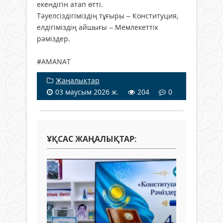
екендігін атап өтті.
Тәуелсіздігіміздің тұғыры – Конституция,
елдігіміздің айшығы – Мемлекеттік
рәміздер.
#AMANAT
Жаңалықтар
03 маусым 2026 ж.
204
0
ҰҚСАС ЖАҢАЛЫҚТАР: