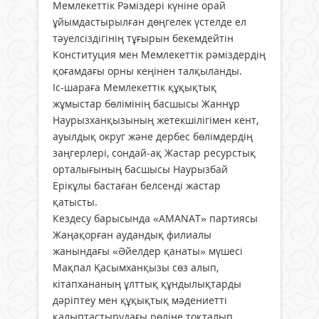
Мемлекеттік Рәміздері күніне орай
ұйымдастырылған дөңгелек үстелде ел
тәуелсіздігінің тұғырын бекемдейтін
Конституция мен Мемлекеттік рәміздердің
қоғамдағы орны кеңінен талқыланды.
Іс-шараға Мемлекеттік құқықтық
жұмыстар бөлімінің басшысы Жаннұр
Наурызханқызының жетекшілігімен кент,
ауылдық округ және дербес бөлімдердің
заңгерлері, сондай-ақ Жастар ресурстық
орталығының басшысы Наурызбай
Ерікұлы бастаған белсенді жастар
қатысты.
Кездесу барысында «AMANAT» партиясы
Жаңақорған аудандық филиалы
жанындағы «Әйелдер қанаты» мүшесі
Мақпал Қасымханқызы сөз алып,
кітапхананың ұлттық құндылықтарды
дәріптеу мен құқықтық мәдениетті
қалыптастырудағы рөліне тоқталып,