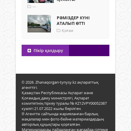
---
РӘМІЗДЕР КҮНІ
АТАЛЫП ӨТТІ
Қоғам
Пікір қалдыру
© 2026. Zhanaqorgan-tynysy.kz ақпараттық
агенттігі.
Қазақстан Республикасы Ақпарат және
Қоғамдық даму министрлігі, Ақпарат
комитетінің тіркеу туралы № KZ12VPY00052387
куәлігі 21.07.2022 жылы берілген.
® Агенттік сайтында жарияланған барлық
мақалалар мен фото-бейне материалдардың
авторлық құқықтары қорғалған.
Материалдарды пайдаланған жағдайда сілтеме