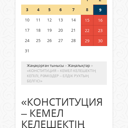
Шетелде жүрген Қазақстан
3
4
5
6
7
8
9
азаматтары қалай дауыс бере
алады?
10
11
12
13
14
15
16
05 тамыз 2026 ж.
172
17
18
19
20
21
22
23
24
25
26
27
28
29
30
31
Жаңақорған тынысы
»
Жаңалықтар
»
«КОНСТИТУЦИЯ – КЕМЕЛ КЕЛЕШЕКТІҢ
КЕПІЛІ, РӘМІЗДЕР – ЕЛДІК РУХТЫҢ
БЕЛГІСІ»
«КОНСТИТУЦИЯ
– КЕМЕЛ
КЕЛЕШЕКТІҢ