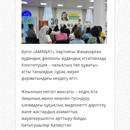
Бүгін «AMANAT» партиясы Жаңақорған
аудандық филиалы аудандық кітапханада
Конституция – халықтың төл құжаты»
атты танымдық сұрақ-жауап
форматындағы кездесу өтті.
Жиынның негізгі мақсаты – елдің Ата
Заңының мәнін кеңінен түсіндіру,
қоғамдағы құқықтық мәдениетті дәріптеу
және жастардың азаматтық
жауапкершілігін арттыру болды.
Қатысушылар Қазақстан