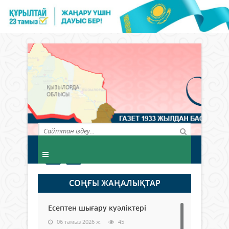
СОҢҒЫ ЖАҢАЛЫҚТАР
Есептен шығару куәліктері
06 тамыз 2026 ж.
45