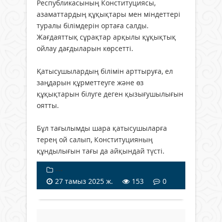
Республикасының Конституциясы,
азаматтардың құқықтары мен міндеттері
туралы білімдерін ортаға салды.
Жағдаяттық сұрақтар арқылы құқықтық
ойлау дағдыларын көрсетті.
Қатысушылардың білімін арттыруға, ел
заңдарын құрметтеуге және өз
құқықтарын білуге деген қызығушылығын
оятты.
Бұл тағылымды шара қатысушыларға
терең ой салып, Конституцияның
құндылығын тағы да айқындай түсті.
---
27 тамыз 2025 ж.
153
0