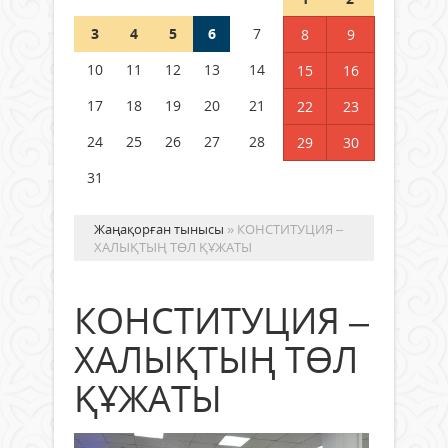
3
4
5
6
7
8
9
Германия аптап ыстыққа
байланысты суды үнемдей
10
11
12
13
14
15
16
бастады
17
18
19
20
21
22
23
04 тамыз 2026 ж.
94
24
25
26
27
28
29
30
31
Жаңақорған тынысы
» КОНСТИТУЦИЯ –
ХАЛЫҚТЫҢ ТӨЛ ҚҰЖАТЫ
КОНСТИТУЦИЯ –
ХАЛЫҚТЫҢ ТӨЛ
ҚҰЖАТЫ