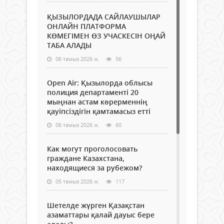
ҚЫЗЫЛОРДАДА САЙЛАУШЫЛАР
ОНЛАЙН ПЛАТФОРМА
КӨМЕГІМЕН ӨЗ УЧАСКЕСІН ОҢАЙ
ТАБА АЛАДЫ
06 тамыз 2026 ж.
56
Open Air: Қызылорда облысы
полиция департаменті 20
мыңнан астам көрерменнің
қауіпсіздігін қамтамасыз етті
06 тамыз 2026 ж.
60
Как могут проголосовать
граждане Казахстана,
находящиеся за рубежом?
05 тамыз 2026 ж.
117
Шетелде жүрген Қазақстан
азаматтары қалай дауыс бере