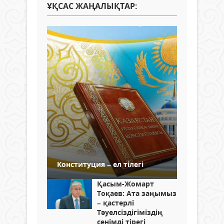
ҰҚСАС ЖАҢАЛЫҚТАР:
Конституция – ел тілегі
Қасым-Жомарт
Тоқаев: Ата заңымыз
– қастерлі
Тәуелсіздігіміздің
сенімді тірегі