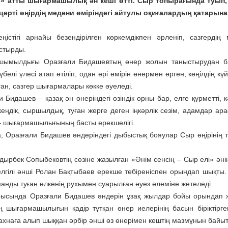
» атты шығармашылық ән кеші өтті. Сыр топырағында туып, ө
церті өңірдің мәдени өміріндегі айтулы оқиғалардың қатарын
ңістігі арнайы безендірілген көркемдікпен әрленіп, сазгерд
стырды.
шымылдығы Оразғали Бидашевтың өнер жолын таныстырудан бас
үбелі үлесі атап өтіліп, одан әрі өмірін өнермен өрген, көңілдің к
ған, сазгер шығармалары көкке әуеледі.
 Бидашев – қазақ ән өнеріндегі өзіндік орны бар, елге құрметті, 
 кеңдік, сыршылдық, туған жерге деген іңкәрлік сезім, адамдар 
– шығармашылығының басты ерекшелігі.
, Оразғали Бидашев әндеріндегі дыбыстық бояулар Сыр өңірінің 
дырбек Сопыбековтің сөзіне жазылған «Әнім сенсің – Сыр елі» ә
 белгілі әнші Ролан Бақтыбаев ерекше тебіреніспен орындап шықты.
анды туған өлкенің рухымен суарылған әуез әлеміне жетеледі.
ысында Оразғали Бидашев әндерін ұзақ жылдар бойы орындап жү
ің шығармашылығын қадір тұтқан өнер иелерінің басын біріктір
сахнаға алып шыққан әрбір әнші өз өнерімен кештің мазмұнын байыт