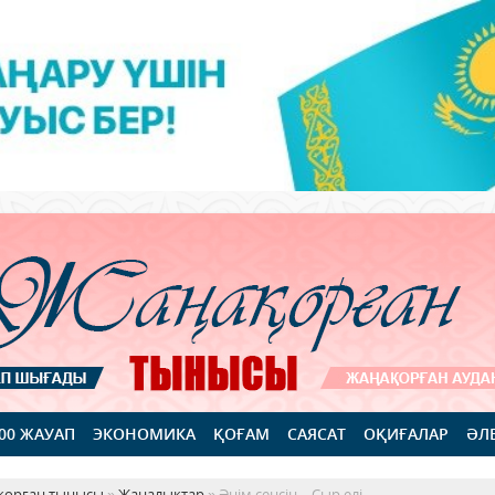
100 ЖАУАП
ЭКОНОМИКА
ҚОҒАМ
САЯСАТ
ОҚИҒАЛАР
ӘЛ
қорған тынысы
»
Жаңалықтар
» Әнім сенсің – Сыр елі