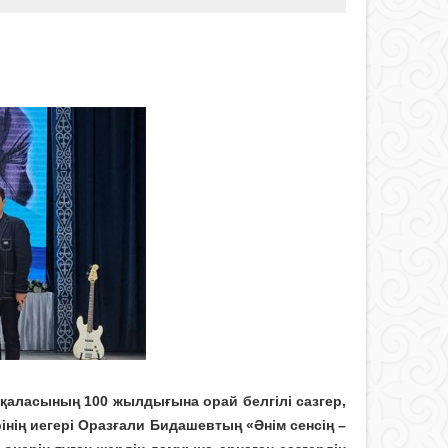
қаласының 100 жылдығына орай белгілі сазгер,
інің иегері Оразғали Бидашевтың «Әнім сенсің –