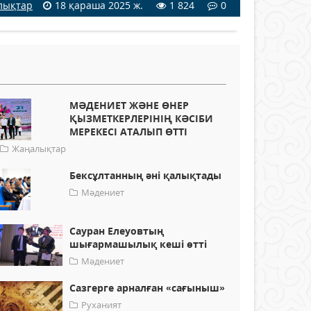
лықтар
18 қараша 2025 ж.
1 824
0
МӘДЕНИЕТ ЖӘНЕ ӨНЕР
ҚЫЗМЕТКЕРЛЕРІНІҢ КӘСІБИ
МЕРЕКЕСІ АТАЛЫП ӨТТІ
Жаңалықтар
Бексұлтанның әні қалықтады
Мәдениет
Сауран Елеуовтың
шығармашылық кеші өтті
Мәдениет
Сазгерге арналған «сағыныш»
Руханият