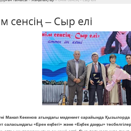
м сенсің – Сыр елі
үні Манап Көкенов атындағы мәдениет сарайында Қызылорда 
т саласындағы «Ерен еңбегі» және «Еңбек даңқы» төсбелгілер