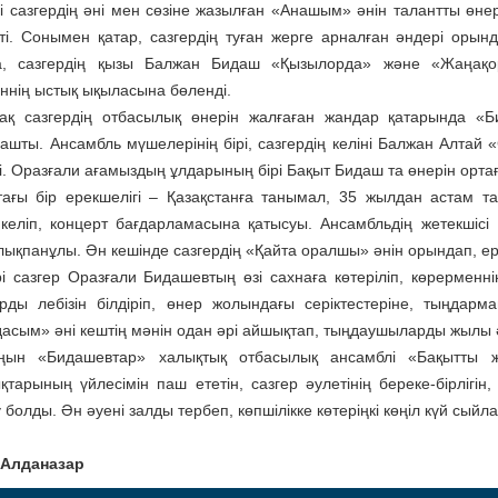
і сазгердің әні мен сөзіне жазылған «Анашым» әнін талантты өне
тті. Сонымен қатар, сазгердің туған жерге арналған әндері оры
а, сазгердің қызы Балжан Бидаш «Қызылорда» және «Жаңақо
ннің ыстық ықыласына бөленді.
ақ сазгердің отбасылық өнерін жалғаған жандар қатарында «Б
ашты. Ансамбль мүшелерінің бірі, сазгердің келіні Балжан Алтай 
ті. Оразғали ағамыздың ұлдарының бірі Бақыт Бидаш та өнерін ортаға
тағы бір ерекшелігі – Қазақстанға танымал, 35 жылдан астам т
келіп, концерт бағдарламасына қатысуы. Ансамбльдің жетекшісі 
лықпанұлы. Ән кешінде сазгердің «Қайта оралшы» әнін орындап, е
і сазгер Оразғали Бидашевтың өзі сахнаға көтеріліп, көрерменн
рды лебізін білдіріп, өнер жолындағы серіктестеріне, тыңдар
асым» әні кештің мәнін одан әрі айшықтап, тыңдаушыларды жылы ә
ңын «Бидашевтар» халықтық отбасылық ансамблі «Бақытты ж
қтарының үйлесімін паш ететін, сазгер әулетінің береке-бірлігі
болды. Ән әуені залды тербеп, көпшілікке көтеріңкі көңіл күй сыйл
 Алданазар