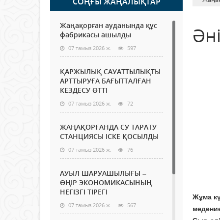
СОҢҒЫ ЖАҢАЛЫҚТАР
Жаңақорған ауданында құс
Әні
фабрикасы ашылды
07 тамыз 2026 ж.
597
ҚАРЖЫЛЫҚ САУАТТЫЛЫҚТЫ
АРТТЫРУҒА БАҒЫТТАЛҒАН
КЕЗДЕСУ ӨТТІ
07 тамыз 2026 ж.
72
ЖАҢАҚОРҒАНДА СУ ТАРАТУ
СТАНЦИЯСЫ ІСКЕ ҚОСЫЛДЫ
07 тамыз 2026 ж.
76
АУЫЛ ШАРУАШЫЛЫҒЫ –
ӨҢІР ЭКОНОМИКАСЫНЫҢ
НЕГІЗГІ ТІРЕГІ
Жұма к
07 тамыз 2026 ж.
567
мәдение