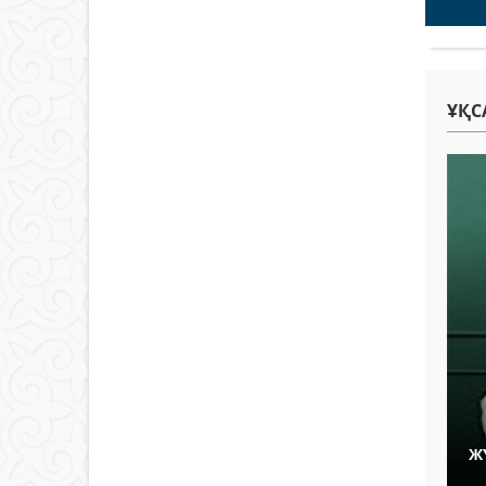
ҰҚС
Ж