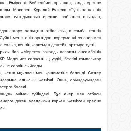
рпаз Өмірсерік Бейсенбиев орын­дап, залды ерекше
ндалды. Мәселен, Құралай Әлиева «Түркістан» әнін
рған» туындыларын ерекше шабытпен орындап,
идашевтар» халықтық отбасылық ансамблі кештің
«Сүйші мені» әнін орындап, көрерменді өз өнерімен
 салып, кештің көркемдік деңгейін арттыра түсті.
арихы бар «Мереке» вокалды-аспапты ансамблінің
ҚР Мәдениет саласының үздігі, белгілі композитор
рекше серпін сыйлады.
ің ыстық ықыласы мен қошеметіне бөленді. Сазгер
мандарына алғысын жеткізді. Оның орындауындағы
серге бөледі.
анұя» әнімен түйіндеді. Бұл өнер мен отбасы
н, өнерге деген адалдығын көркем жеткізген ерекше
ады.