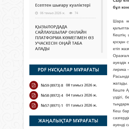
Сыр елі
Есептен шығару куәліктері
бұл кон
06 тамыз 2026 ж.
74
Шара ке
ҚЫЗЫЛОРДАДА
қалыпта
САЙЛАУШЫЛАР ОНЛАЙН
Кештің 
ПЛАТФОРМА КӨМЕГІМЕН ӨЗ
қосқан с
УЧАСКЕСІН ОҢАЙ ТАБА
АЛАДЫ
етіп жаз
Оразғали
06 тамыз 2026 ж.
88
әуездік
PDF НҰСҚАЛАР МҰРАҒАТЫ
лирика 
Open Air: Қызылорда
облысы полиция
Расында
департаменті 20 мыңнан
жатады.
08 тамыз 2026 ж.
№59 (8973) 8
астам көрерменнің
Кеште А
қауіпсіздігін қамтамасыз етті
04 тамыз 2026 ж.
№58 (8972) 4
үздігі,
06 тамыз 2026 ж.
99
тыңдарм
01 тамыз 2026 ж.
№57 (8971) 1
Кеш бар
Wi-Fi ҚАБЫРҒА АРҚЫЛЫ
сазгерд
ҚАЛАЙ ӨТЕДІ?
ЖАҢАЛЫҚТАР МҰРАҒАТЫ
әуенді 
06 тамыз 2026 ж.
265