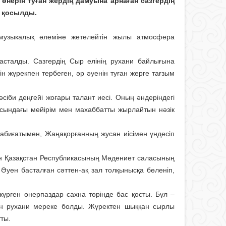
нерін туған жердің дамуына арнаған сазгердің
а қосылды.
ің музыкалық әлеміне жетелейтін жылы атмосфера
талды. Сазгердің Сыр елінің рухани байлығына
үйін жүрекпен тербеген, әр әуенін туған жерге тағзым
кәсіби деңгейі жоғары талант иесі. Оның әндеріндегі
арасындағы мейірім мен махаббатты жырлайтын нәзік
табиғатымен, Жаңақорғанның жусан иісімен үндесіп
нін Қазақстан Республикасының Мәдениет саласының
 Әуен басталған сәттен-ақ зал толқынысқа бөленіп,
рген өнерпаздар сахна төрінде бас қосты. Бұл –
ген рухани мереке болды. Жүректен шыққан сырлы
ты.