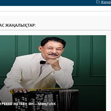
Жаңа
АС ЖАҢАЛЫҚТАР:
ҮРЕККЕ ЖЕТКЕН ӘН – МӘҢГІЛІК