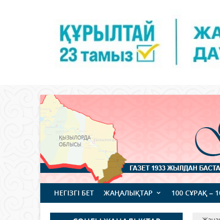
НЕГІЗГІ БЕТ
ЖАҢАЛЫҚТАР
100 СҰРАҚ – 
Жаңа