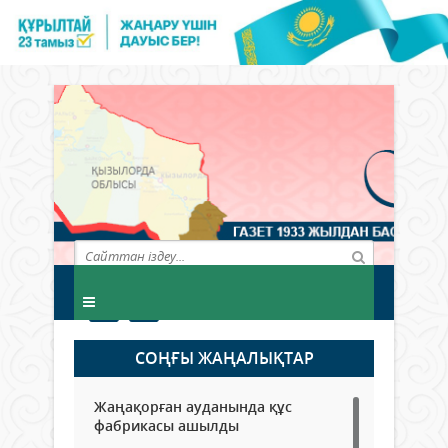
СОҢҒЫ ЖАҢАЛЫҚТАР
Жаңақорған ауданында құс
фабрикасы ашылды