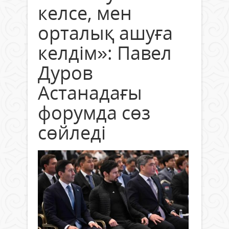
келсе, мен
орталық ашуға
келдім»: Павел
Дуров
Астанадағы
форумда сөз
сөйледі