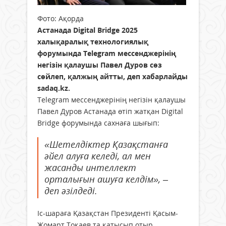
Фото: Ақорда
Астанада Digital Bridge 2025
халықаралық технологиялық
форумында Telegram мессенджерінің
негізін қалаушы Павел Дуров сөз
сөйлеп, қалжың айтты, деп хабарлайды
sadaq.kz.
Telegram мессенджерінің негізін қалаушы
Павел Дуров Астанада өтіп жатқан Digital
Bridge форумында сахнаға шығып:
«Шетелдіктер Қазақстанға
әйел алуға келеді, ал мен
жасанды интеллект
орталығын ашуға келдім», –
деп әзілдеді.
Іс-шараға Қазақстан Президенті Қасым-
Жомарт Тоқаев та қатысып отыр.