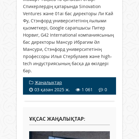
Спикерлердің қатарында Sinovation
Ventures және 01ai бас директоры Ли Кай
Фу, Стэнфорд университетінің ғылыми
қызметкері, Google сарапшысы Питер
Норвиг, G42 International компаниясының
бас директоры Мансур Ибрагим Әл
Мансури, Стэнфорд университетінің
профессоры Илья Стербулаев және high-
tech индустриясының басқа да өкілдері
бар.
Жаңалықтар
03 қазан 2025 ж.
1 061
0
ҰҚСАС ЖАҢАЛЫҚТАР: