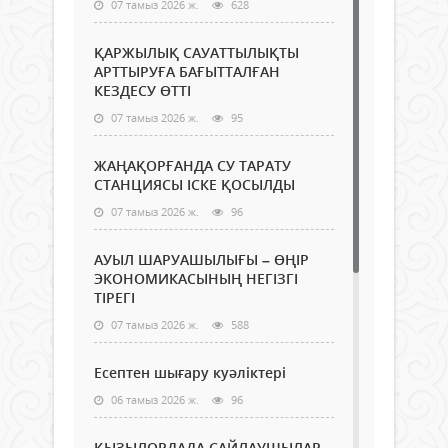
07 тамыз 2026 ж.
628
ҚАРЖЫЛЫҚ САУАТТЫЛЫҚТЫ
АРТТЫРУҒА БАҒЫТТАЛҒАН
КЕЗДЕСУ ӨТТІ
07 тамыз 2026 ж.
95
ЖАҢАҚОРҒАНДА СУ ТАРАТУ
СТАНЦИЯСЫ ІСКЕ ҚОСЫЛДЫ
07 тамыз 2026 ж.
96
АУЫЛ ШАРУАШЫЛЫҒЫ – ӨҢІР
ЭКОНОМИКАСЫНЫҢ НЕГІЗГІ
ТІРЕГІ
07 тамыз 2026 ж.
588
Есептен шығару куәліктері
06 тамыз 2026 ж.
96
ҚЫЗЫЛОРДАДА САЙЛАУШЫЛАР