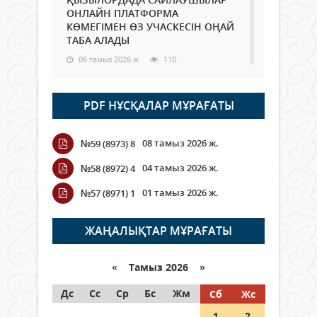
ОНЛАЙН ПЛАТФОРМА
КӨМЕГІМЕН ӨЗ УЧАСКЕСІН ОҢАЙ
ТАБА АЛАДЫ
06 тамыз 2026 ж.
110
Open Air: Қызылорда облысы
PDF НҰСҚАЛАР МҰРАҒАТЫ
полиция департаменті 20
мыңнан астам көрерменнің
қауіпсіздігін қамтамасыз етті
08 тамыз 2026 ж.
№59 (8973) 8
06 тамыз 2026 ж.
138
04 тамыз 2026 ж.
№58 (8972) 4
Wi-Fi ҚАБЫРҒА АРҚЫЛЫ ҚАЛАЙ
01 тамыз 2026 ж.
№57 (8971) 1
ӨТЕДІ?
06 тамыз 2026 ж.
285
ЖАҢАЛЫҚТАР МҰРАҒАТЫ
Как могут проголосовать
граждане Казахстана,
«
Тамыз 2026 »
находящиеся за рубежом?
Дс
Сс
Ср
Бс
Жм
Сб
Жс
05 тамыз 2026 ж.
166
1
2