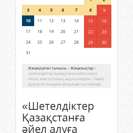
Шетелде жүрген Қазақстан
3
4
5
6
7
8
9
азаматтары қалай дауыс бере
алады?
10
11
12
13
14
15
16
05 тамыз 2026 ж.
177
17
18
19
20
21
22
23
24
25
26
27
28
29
30
31
Жаңақорған тынысы
»
Жаңалықтар
»
«Шетелдіктер Қазақстанға әйел алуға
келсе, мен орталық ашуға келдім»: Павел
Дуров Астанадағы форумда сөз сөйледі
«Шетелдіктер
Қазақстанға
әйел алуға