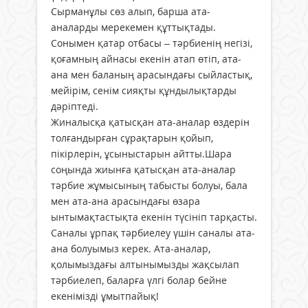
Сырманұлы сөз алып, барша ата-
аналарды мерекемен құттықтады.
Сонымен қатар отбасы – тәрбиенің негізі,
қоғамның айнасы екенін атап өтіп, ата-
ана мен баланың арасындағы сыйластық,
мейірім, сенім сияқты құндылықтарды
дәріптеді.
Жиналысқа қатысқан ата-аналар өздерін
толғандырған сұрақтарын қойып,
пікірлерін, ұсыныстарын айтты.Шара
соңында жиынға қатысқан ата-аналар
тәрбие жұмысының табысты болуы, бала
мен ата-ана арасындағы өзара
ынтымақтастықта екенін түсініп тарқасты.
Саналы ұрпақ тәрбиелеу үшін саналы ата-
ана болуымыз керек. Ата-аналар,
қолымыздағы алтынымызды жақсылап
тәрбиелеп, баларға үлгі болар бейне
екенімізді ұмытпайық!