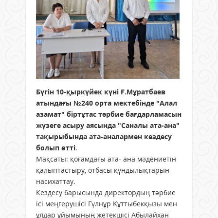
Бүгін 10-қыркүйек күні Ғ.Мұратбаев
атындағы №240 орта мектебінде "Алал
азамат" біртұтас тәрбие бағдарламасын
жүзеге асыру аясында "Саналы ата-ана"
тақырыбында ата-аналармен кездесу
болып өтті
.
Мақсаты: қоғамдағы ата- ана мәдениетін
қалыптастыру, отбасы құндылықтарын
насихаттау.
Кездесу барысында директордың тәрбие
ісі меңгерушісі Гүлнұр Құттыбекқызы мен
ұлдар ұйымының жетекшісі Абылайхан