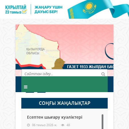
СОҢҒЫ ЖАҢАЛЫҚТАР
Есептен шығару куәліктері
06 тамыз 2026 ж.
48