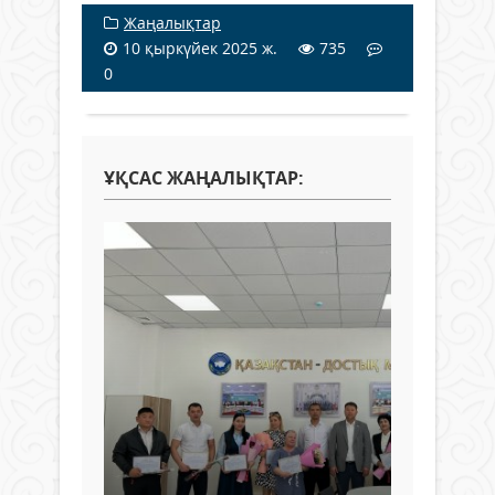
Жаңалықтар
10 қыркүйек 2025 ж.
735
0
ҰҚСАС ЖАҢАЛЫҚТАР: