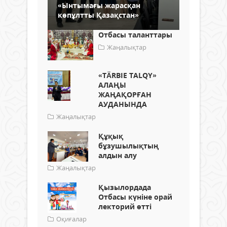
«Ынтымағы жарасқан
көпұлтты Қазақстан»
Отбасы таланттары
Жаңалықтар
«ТÄRBIE TALQY»
АЛАҢЫ
ЖАҢАҚОРҒАН
АУДАНЫНДА
Жаңалықтар
Құқық
бұзушылықтың
алдын алу
Жаңалықтар
Қызылордада
Отбасы күніне орай
лекторий өтті
Оқиғалар