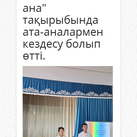
ана"
тақырыбында
ата-аналармен
кездесу болып
өтті.