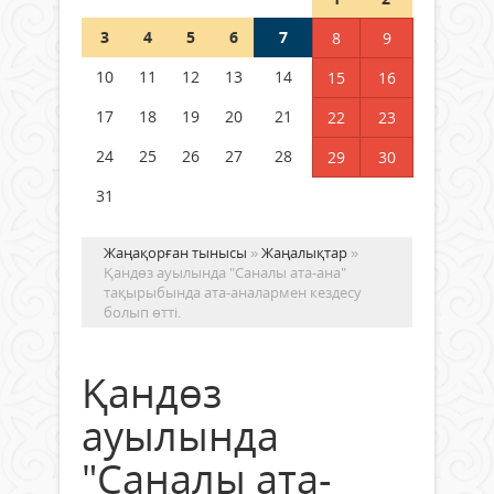
3
4
5
6
7
8
9
Германия аптап ыстыққа
байланысты суды үнемдей
10
11
12
13
14
15
16
бастады
17
18
19
20
21
22
23
04 тамыз 2026 ж.
96
24
25
26
27
28
29
30
31
Жаңақорған тынысы
»
Жаңалықтар
»
Қандөз ауылында "Саналы ата-ана"
тақырыбында ата-аналармен кездесу
болып өтті.
Қандөз
ауылында
"Саналы ата-