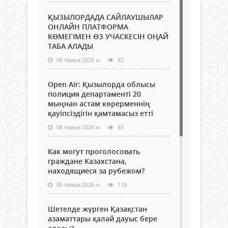
ҚЫЗЫЛОРДАДА САЙЛАУШЫЛАР
ОНЛАЙН ПЛАТФОРМА
КӨМЕГІМЕН ӨЗ УЧАСКЕСІН ОҢАЙ
ТАБА АЛАДЫ
06 тамыз 2026 ж.
62
Open Air: Қызылорда облысы
полиция департаменті 20
мыңнан астам көрерменнің
қауіпсіздігін қамтамасыз етті
06 тамыз 2026 ж.
65
Как могут проголосовать
граждане Казахстана,
находящиеся за рубежом?
05 тамыз 2026 ж.
118
Шетелде жүрген Қазақстан
азаматтары қалай дауыс бере