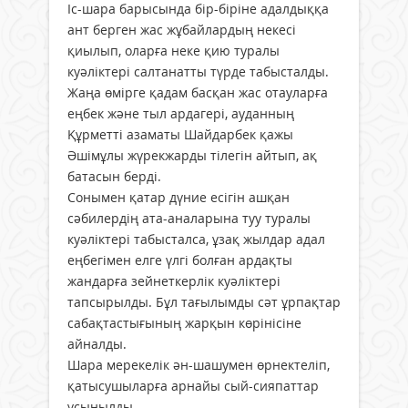
Іс-шара барысында бір-біріне адалдыққа
ант берген жас жұбайлардың некесі
қиылып, оларға неке қию туралы
куәліктері салтанатты түрде табысталды.
Жаңа өмірге қадам басқан жас отауларға
еңбек және тыл ардагері, ауданның
Құрметті азаматы Шайдарбек қажы
Әшімұлы жүрекжарды тілегін айтып, ақ
батасын берді.
Сонымен қатар дүние есігін ашқан
сәбилердің ата-аналарына туу туралы
куәліктері табысталса, ұзақ жылдар адал
еңбегімен елге үлгі болған ардақты
жандарға зейнеткерлік куәліктері
тапсырылды. Бұл тағылымды сәт ұрпақтар
сабақтастығының жарқын көрінісіне
айналды.
Шара мерекелік ән-шашумен өрнектеліп,
қатысушыларға арнайы сый-сияпаттар
ұсынылды.