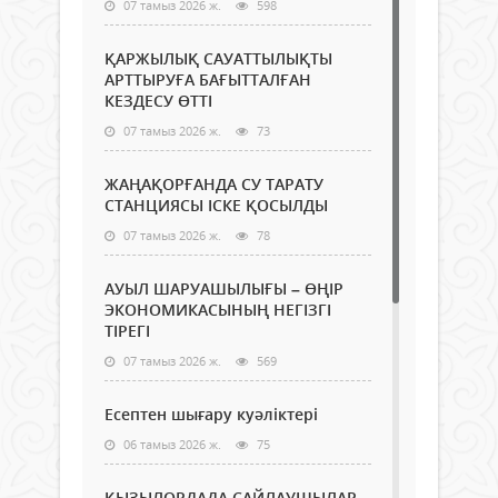
07 тамыз 2026 ж.
598
ҚАРЖЫЛЫҚ САУАТТЫЛЫҚТЫ
АРТТЫРУҒА БАҒЫТТАЛҒАН
КЕЗДЕСУ ӨТТІ
07 тамыз 2026 ж.
73
ЖАҢАҚОРҒАНДА СУ ТАРАТУ
СТАНЦИЯСЫ ІСКЕ ҚОСЫЛДЫ
07 тамыз 2026 ж.
78
АУЫЛ ШАРУАШЫЛЫҒЫ – ӨҢІР
ЭКОНОМИКАСЫНЫҢ НЕГІЗГІ
ТІРЕГІ
07 тамыз 2026 ж.
569
Есептен шығару куәліктері
06 тамыз 2026 ж.
75
ҚЫЗЫЛОРДАДА САЙЛАУШЫЛАР