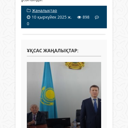
Жаңалықтар
10 қыркүйек 2025 ж.
898
0
ҰҚСАС ЖАҢАЛЫҚТАР: