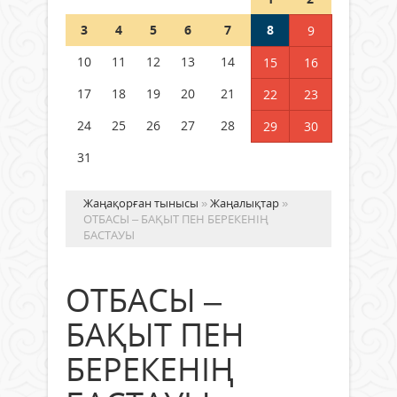
Шетелде жүрген Қазақстан
3
4
5
6
7
8
9
азаматтары қалай дауыс бере
алады?
10
11
12
13
14
15
16
05 тамыз 2026 ж.
158
17
18
19
20
21
22
23
24
25
26
27
28
29
30
31
Жаңақорған тынысы
»
Жаңалықтар
»
ОТБАСЫ – БАҚЫТ ПЕН БЕРЕКЕНІҢ
БАСТАУЫ
ОТБАСЫ –
БАҚЫТ ПЕН
БЕРЕКЕНІҢ