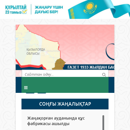
СОҢҒЫ ЖАҢАЛЫҚТАР
Жаңақорған ауданында құс
фабрикасы ашылды