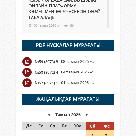
ОНЛАЙН ПЛАТФОРМА
КӨМЕГІМЕН ӨЗ УЧАСКЕСІН ОҢАЙ
ТАБА АЛАДЫ
06 тамыз 2026 ж.
89
Open Air: Қызылорда облысы
PDF НҰСҚАЛАР МҰРАҒАТЫ
полиция департаменті 20
мыңнан астам көрерменнің
қауіпсіздігін қамтамасыз етті
08 тамыз 2026 ж.
№59 (8973) 8
06 тамыз 2026 ж.
101
04 тамыз 2026 ж.
№58 (8972) 4
Wi-Fi ҚАБЫРҒА АРҚЫЛЫ ҚАЛАЙ
01 тамыз 2026 ж.
№57 (8971) 1
ӨТЕДІ?
06 тамыз 2026 ж.
266
ЖАҢАЛЫҚТАР МҰРАҒАТЫ
Как могут проголосовать
граждане Казахстана,
«
Тамыз 2026 »
находящиеся за рубежом?
Дс
Сс
Ср
Бс
Жм
Сб
Жс
05 тамыз 2026 ж.
147
1
2