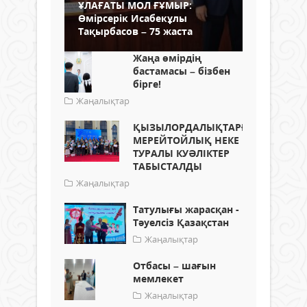
ҰЛАҒАТЫ МОЛ ҒҰМЫР:
Өмірсерік Исабекұлы
Тақырбасов – 75 жаста
Жаңа өмірдің
бастамасы – бізбен
бірге!
Жаңалықтар
ҚЫЗЫЛОРДАЛЫҚТАРҒА
МЕРЕЙТОЙЛЫҚ НЕКЕ
ТУРАЛЫ КУӘЛІКТЕР
ТАБЫСТАЛДЫ
Жаңалықтар
Татулығы жарасқан -
Тәуелсіз Қазақстан
Жаңалықтар
Отбасы – шағын
мемлекет
Жаңалықтар