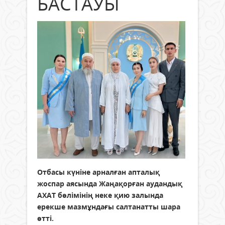
БАСТАУЫ
Отбасы күніне арналған апталық
жоспар аясында Жаңақорған аудандық
АХАТ бөлімінің неке қию залында
ерекше мазмұндағы салтанатты шара
өтті.