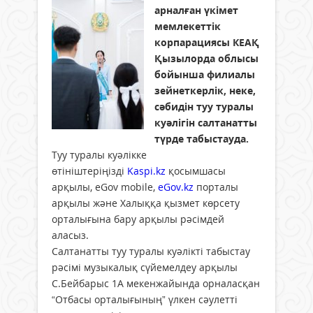
арналған үкімет
мемлекеттік
корпарациясы КЕАҚ
Қызылорда облысы
бойынша филиалы
зейнеткерлік, неке,
сәбидін туу туралы
куәлігін салтанатты
түрде табыстауда.
Туу туралы куәлікке
өтініштеріңізді
Kaspi.kz
қосымшасы
арқылы, eGov mobile,
eGov.kz
порталы
арқылы және Халыққа қызмет көрсету
орталығына бару арқылы рәсімдей
аласыз.
Салтанатты туу туралы куәлікті табыстау
рәсімі музыкалық сүйемелдеу арқылы
С.Бейбарыс 1А мекенжайында орналасқан
“Отбасы орталығының” үлкен сәулетті