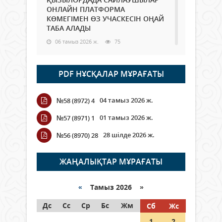
ОНЛАЙН ПЛАТФОРМА
КӨМЕГІМЕН ӨЗ УЧАСКЕСІН ОҢАЙ
ТАБА АЛАДЫ
06 тамыз 2026 ж.
75
Open Air: Қызылорда облысы
PDF НҰСҚАЛАР МҰРАҒАТЫ
полиция департаменті 20
мыңнан астам көрерменнің
қауіпсіздігін қамтамасыз етті
04 тамыз 2026 ж.
№58 (8972) 4
06 тамыз 2026 ж.
83
01 тамыз 2026 ж.
№57 (8971) 1
Wi-Fi ҚАБЫРҒА АРҚЫЛЫ ҚАЛАЙ
28 шілде 2026 ж.
№56 (8970) 28
ӨТЕДІ?
06 тамыз 2026 ж.
253
ЖАҢАЛЫҚТАР МҰРАҒАТЫ
Как могут проголосовать
граждане Казахстана,
«
Тамыз 2026 »
находящиеся за рубежом?
Дс
Сс
Ср
Бс
Жм
Сб
Жс
05 тамыз 2026 ж.
132
1
2