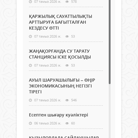
07 тамыз 2026 ж.
578
ҚАРЖЫЛЫҚ САУАТТЫЛЫҚТЫ
АРТТЫРУҒА БАҒЫТТАЛҒАН
КЕЗДЕСУ ӨТТІ
07 тамыз 2026 ж.
53
ЖАҢАҚОРҒАНДА СУ ТАРАТУ
СТАНЦИЯСЫ ІСКЕ ҚОСЫЛДЫ
07 тамыз 2026 ж.
53
АУЫЛ ШАРУАШЫЛЫҒЫ – ӨҢІР
ЭКОНОМИКАСЫНЫҢ НЕГІЗГІ
ТІРЕГІ
07 тамыз 2026 ж.
546
Есептен шығару куәліктері
06 тамыз 2026 ж.
60
ҚЫЗЫЛОРДАДА САЙЛАУШЫЛАР