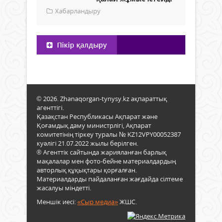
Хабарландыру
Пікір қалдыру
© 2026. Zhanaqorgan-tynysy.kz ақпараттық
агенттігі.
Қазақстан Республикасы Ақпарат және
Қоғамдық даму министрлігі, Ақпарат
комитетінің тіркеу туралы № KZ12VPY00052387
куәлігі 21.07.2022 жылы берілген.
® Агенттік сайтында жарияланған барлық
мақалалар мен фото-бейне материалдардың
авторлық құқықтары қорғалған.
Материалдарды пайдаланған жағдайда сілтеме
жасалуы міндетті.
Меншік иесі:
«Сыр медиа»
ЖШС.