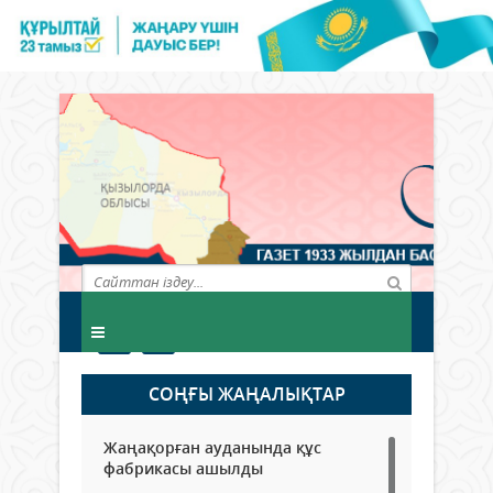
СОҢҒЫ ЖАҢАЛЫҚТАР
Жаңақорған ауданында құс
фабрикасы ашылды