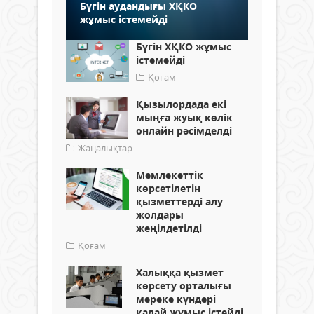
Бүгін аудандығы ХҚКО
жұмыс істемейді
Бүгін ХҚКО жұмыс
істемейді
Қоғам
Қызылордада екі
мыңға жуық көлік
онлайн рәсімделді
Жаңалықтар
Мемлекеттік
көрсетілетін
қызметтерді алу
жолдары
жеңілдетілді
Қоғам
Халыққа қызмет
көрсету орталығы
мереке күндері
қалай жұмыс істейді