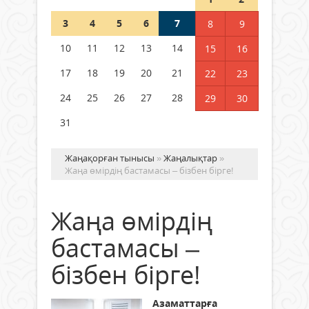
Шетелде жүрген Қазақстан
3
4
5
6
7
8
9
азаматтары қалай дауыс бере
алады?
10
11
12
13
14
15
16
05 тамыз 2026 ж.
143
17
18
19
20
21
22
23
24
25
26
27
28
29
30
31
Жаңақорған тынысы
»
Жаңалықтар
»
Жаңа өмірдің бастамасы – бізбен бірге!
Жаңа өмірдің
бастамасы –
бізбен бірге!
Азаматтарға