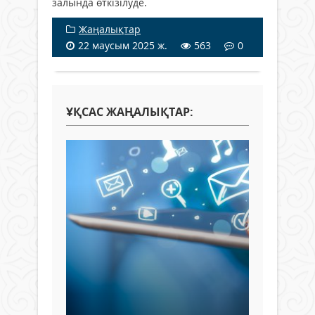
залында өткізілуде.
Жаңалықтар
22 маусым 2025 ж.
563
0
ҰҚСАС ЖАҢАЛЫҚТАР: