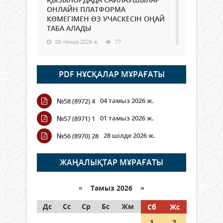
ОНЛАЙН ПЛАТФОРМА
КӨМЕГІМЕН ӨЗ УЧАСКЕСІН ОҢАЙ
ТАБА АЛАДЫ
06 тамыз 2026 ж.
77
Open Air: Қызылорда облысы
PDF НҰСҚАЛАР МҰРАҒАТЫ
полиция департаменті 20
мыңнан астам көрерменнің
қауіпсіздігін қамтамасыз етті
04 тамыз 2026 ж.
№58 (8972) 4
06 тамыз 2026 ж.
84
01 тамыз 2026 ж.
№57 (8971) 1
Wi-Fi ҚАБЫРҒА АРҚЫЛЫ ҚАЛАЙ
28 шілде 2026 ж.
№56 (8970) 28
ӨТЕДІ?
06 тамыз 2026 ж.
254
ЖАҢАЛЫҚТАР МҰРАҒАТЫ
Как могут проголосовать
граждане Казахстана,
«
Тамыз 2026 »
находящиеся за рубежом?
Дс
Сс
Ср
Бс
Жм
Сб
Жс
05 тамыз 2026 ж.
133
1
2