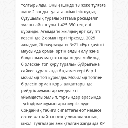
толтырылды. Оның ішінде 18 жеке тұлғаға
және 2 заңды тұлғаға әкімшілік құқық
бұзушылық туралы хаттама рәсімделіп
жалпы айыппұлы 1 425 350 теңгені
құрайды. Ағымдағы жылдың өрт қауіпті
кезеңінде 2 орман өрті тіркелді. 2025
жылдың 26 наурыздағы №21 «Өрт қауіпті
маусымда орман өртін алдын алу және
болдырмау мақсатында жедел мобильді
бірлескен топ құру туралы» бұйрығына
сәйкес құрамында 6 қызметкері бар 1
мобильді топ құрылды. Мобильді топпен
бірлесіп орман қоры алқаптарында
рейдтік жұмыстар күнделікті
ұйымдастырылып, тұрғындар арасында
түсіндірме жұмыстары жүргізілуде.
Сондай-ақ табиғи сипаттағы өрт немесе
өртке жатпайтын жану оқиғаларының
кінәлі тұлғалары анықталған жағдайда ҚР