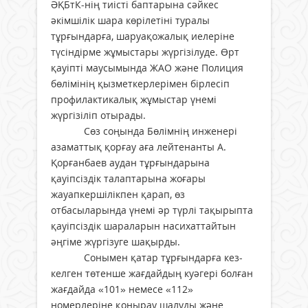
ӘҚБтК-нің тиісті баптарына сәйкес
әкімшілік шара көрілетіні туралы
тұрғындарға, шаруақожалық иелеріне
түсіндірме жұмыстары жүргізілуде. Өрт
қауіпті маусымында ЖАО және Полиция
бөлімінің қызметкерлерімен бірлесіп
профилактикалық жұмыстар үнемі
жүргізіліп отырады.
Сөз соңында Бөлімнің инженері
азаматтық қорғау аға лейтенанты А.
Қорғанбаев аудан тұрғындарына
қауіпсіздік талаптарына жоғары
жауапкершілікпен қарап, өз
отбасыларында үнемі әр түрлі тақырыпта
қауіпсіздік шараларын насихаттайтын
әңгіме жүргізуге шақырды.
Сонымен қатар тұрғындарға кез-
келген төтенше жағдайдың куәгері болған
жағдайда «101» немесе «112»
номерлеріне қоңырау шалуды және