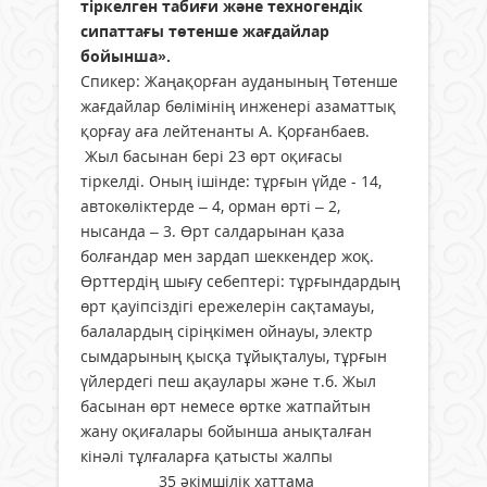
тіркелген табиғи және техногендік
сипаттағы төтенше жағдайлар
бойынша».
Спикер: Жаңақорған ауданының Төтенше
жағдайлар бөлімінің инженері азаматтық
қорғау аға лейтенанты А. Қорғанбаев.
Жыл басынан бері 23 өрт оқиғасы
тіркелді. Оның ішінде: тұрғын үйде - 14,
автокөліктерде – 4, орман өрті – 2,
нысанда – 3. Өрт салдарынан қаза
болғандар мен зардап шеккендер жоқ.
Өрттердің шығу себептері: тұрғындардың
өрт қауіпсіздігі ережелерін сақтамауы,
балалардың сіріңкімен ойнауы, электр
сымдарының қысқа тұйықталуы, тұрғын
үйлердегі пеш ақаулары және т.б. Жыл
басынан өрт немесе өртке жатпайтын
жану оқиғалары бойынша анықталған
кінәлі тұлғаларға қатысты жалпы
35 әкімшілік хаттама