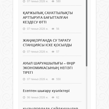
07 тамыз 2026 ж.
580
ҚАРЖЫЛЫҚ САУАТТЫЛЫҚТЫ
АРТТЫРУҒА БАҒЫТТАЛҒАН
КЕЗДЕСУ ӨТТІ
07 тамыз 2026 ж.
56
ЖАҢАҚОРҒАНДА СУ ТАРАТУ
СТАНЦИЯСЫ ІСКЕ ҚОСЫЛДЫ
07 тамыз 2026 ж.
57
АУЫЛ ШАРУАШЫЛЫҒЫ – ӨҢІР
ЭКОНОМИКАСЫНЫҢ НЕГІЗГІ
ТІРЕГІ
07 тамыз 2026 ж.
550
Есептен шығару куәліктері
06 тамыз 2026 ж.
62
ҚЫЗЫЛОРДАДА САЙЛАУШЫЛАР