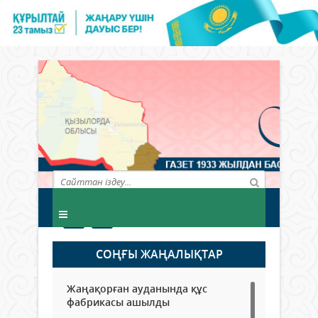
СОҢҒЫ ЖАҢАЛЫҚТАР
Жаңақорған ауданында құс
фабрикасы ашылды