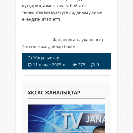
құтқару қызметі тәулік бойы ел
тыныштығын күзетуге әрдайым дайын
екендігін атап өтті.
Жаңақорған ауданының
Төтенше жағдайлар бөлімі.
Жаңалықтар
11 шілде 2025 ж.
273
0
ҰҚСАС ЖАҢАЛЫҚТАР: