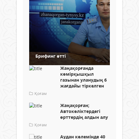
Брифинг өтті
Жаңақорғанда
көмірқышқыл
газынан уланудың 6
жағдайы тіркелген
Қоғам
Жаңақорған;
Автокөліктердегі
өрттердің алдын алу
Қоғам
Аудан көлемінде 40