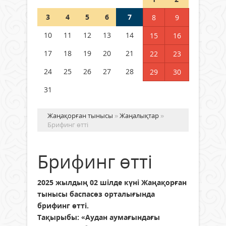
Шетелде жүрген Қазақстан
3
4
5
6
7
8
9
азаматтары қалай дауыс бере
алады?
10
11
12
13
14
15
16
05 тамыз 2026 ж.
144
17
18
19
20
21
22
23
24
25
26
27
28
29
30
31
Жаңақорған тынысы
»
Жаңалықтар
»
Брифинг өтті
Брифинг өтті
2025 жылдың 02 шілде күні Жаңақорған
тынысы баспасөз орталығында
брифинг өтті.
Тақырыбы: «Аудан аумағындағы