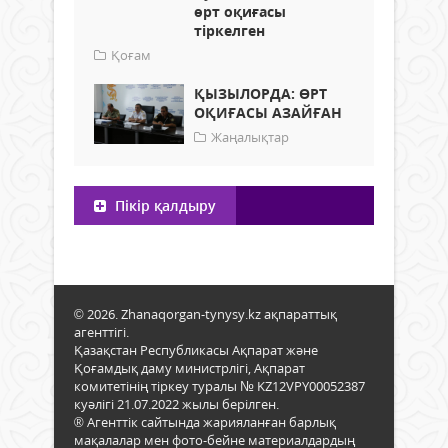
өрт оқиғасы
тіркелген
Қоғам
ҚЫЗЫЛОРДА: ӨРТ
ОҚИҒАСЫ АЗАЙҒАН
Жаңалықтар
Пікір қалдыру
© 2026. Zhanaqorgan-tynysy.kz ақпараттық
агенттігі.
Қазақстан Республикасы Ақпарат және
Қоғамдық даму министрлігі, Ақпарат
комитетінің тіркеу туралы № KZ12VPY00052387
куәлігі 21.07.2022 жылы берілген.
® Агенттік сайтында жарияланған барлық
мақалалар мен фото-бейне материалдардың