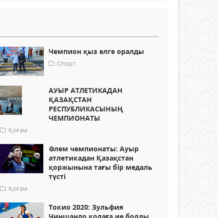
Чемпион қыз елге оралды
Спорт
АУЫР АТЛЕТИКАДАН
ҚАЗАҚСТАН
РЕСПУБЛИКАСЫНЫҢ
ЧЕМПИОНАТЫ
Қоғам
Әлем чемпионаты: Ауыр
атлетикадан Қазақстан
қоржынына тағы бір медаль
түсті
Қоғам
Токио 2020: Зульфия
Чиншанло қолаға ие болды