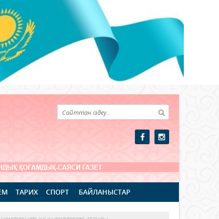
ЕМ
ТАРИХ
СПОРТ
БАЙЛАНЫСТАР
я чемпионатының жүлдегері атанды