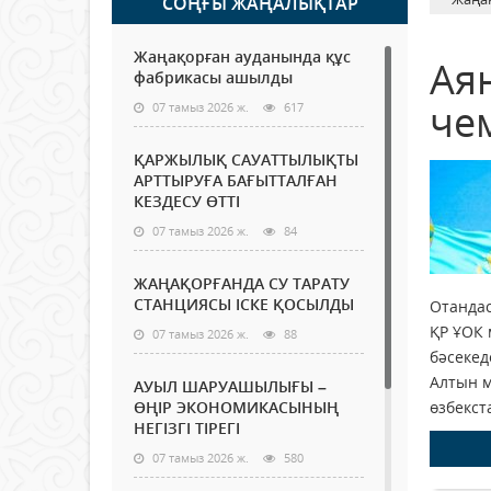
СОҢҒЫ ЖАҢАЛЫҚТАР
Жаңақорған ауданында құс
Ая
фабрикасы ашылды
че
07 тамыз 2026 ж.
617
ҚАРЖЫЛЫҚ САУАТТЫЛЫҚТЫ
АРТТЫРУҒА БАҒЫТТАЛҒАН
КЕЗДЕСУ ӨТТІ
07 тамыз 2026 ж.
84
ЖАҢАҚОРҒАНДА СУ ТАРАТУ
СТАНЦИЯСЫ ІСКЕ ҚОСЫЛДЫ
Отандас
ҚР ҰОК 
07 тамыз 2026 ж.
88
бәсекед
Алтын м
АУЫЛ ШАРУАШЫЛЫҒЫ –
ӨҢІР ЭКОНОМИКАСЫНЫҢ
өзбекст
НЕГІЗГІ ТІРЕГІ
07 тамыз 2026 ж.
580