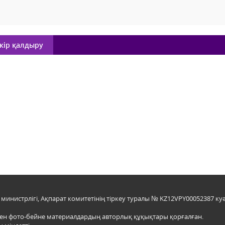
кір қалдыру
инистрлігі, Ақпарат комитетінің тіркеу туралы № KZ12VPY00052387 куә
мен фото-бейне материалдардың авторлық құқықтары қорғалған.