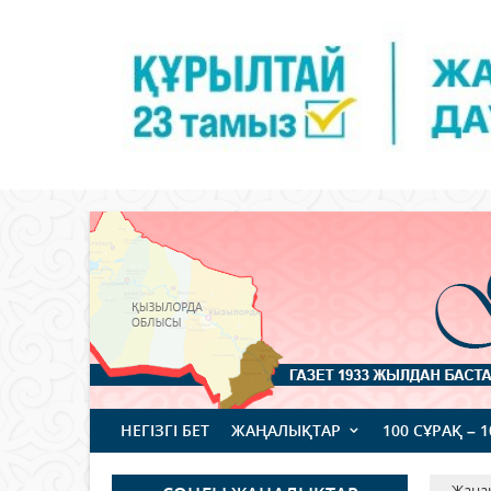
НЕГІЗГІ БЕТ
ЖАҢАЛЫҚТАР
100 СҰРАҚ – 
Жаңа