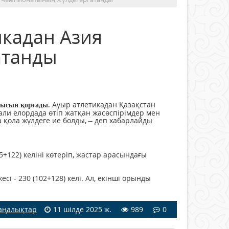
икадан Азия
атанды
Ауыр атлетикадан Қазақстан
амысын қорғады.
али елордада өтіп жатқан жасөспірімдер мен
қола жүлдеге ие болды, – деп хабарлайды
122) келіні көтеріп, жастар арасындағы
і - 230 (102+128) келі. Ал, екінші орынды
аңалықтар
11 шілде 2025 ж.
989
0