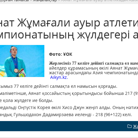
нат Жұмағали ауыр атлет
мпионатының жүлдегері 
Фото: ҰОК
Жерлесіміз 77 келіге дейінгі салмақта ел н
әйелдер құрамасының өкілі Аянат Жұмағ
жастар арасындағы Азия чемпионатында 
Aikyn.kz.
ымыз 77 келіге дейінгі салмақта ел намысын қорғады.
мәліметінше, Аянат қоссайыстың қорытындысы бойынша 217 (95+
е қола жүлдеге ие болды.
едальді Оңтүстік Корея өкілі Хисо Джун жеңіп алды. Оның нәтижес
андық Гульшодахон Дадамирзаева иеленді - 218 (96+122) келі.
Ж