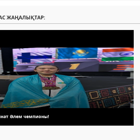
АС ЖАҢАЛЫҚТАР:
янат Әлем чемпионы!