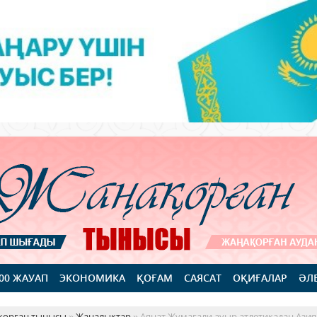
100 ЖАУАП
ЭКОНОМИКА
ҚОҒАМ
САЯСАТ
ОҚИҒАЛАР
ӘЛ
қорған тынысы
»
Жаңалықтар
» Аянат Жұмағали ауыр атлетикадан Ази