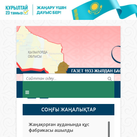
СОҢҒЫ ЖАҢАЛЫҚТАР
Жаңақорған ауданында құс
фабрикасы ашылды