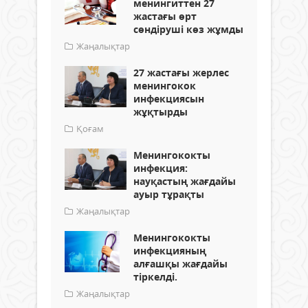
менингиттен 27
жастағы өрт
сөндіруші көз жұмды
Жаңалықтар
27 жастағы жерлес
менингокок
инфекциясын
жұқтырды
Қоғам
Менингококты
инфекция:
науқастың жағдайы
ауыр тұрақты
Жаңалықтар
Менингококты
инфекцияның
алғашқы жағдайы
тіркелді.
Жаңалықтар