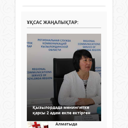
ҰҚСАС ЖАҢАЛЫҚТАР:
Қызылордада менингитке
қарсы 2 адам екпе ектірген
Алматыда