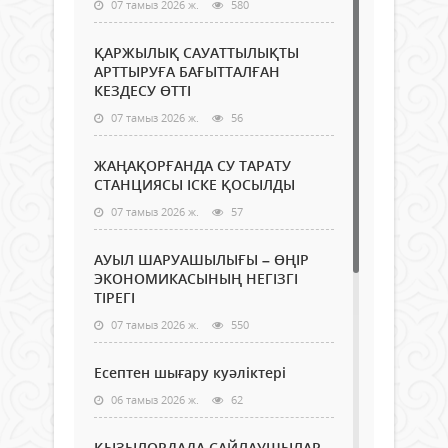
07 тамыз 2026 ж.
580
ҚАРЖЫЛЫҚ САУАТТЫЛЫҚТЫ
АРТТЫРУҒА БАҒЫТТАЛҒАН
КЕЗДЕСУ ӨТТІ
07 тамыз 2026 ж.
56
ЖАҢАҚОРҒАНДА СУ ТАРАТУ
СТАНЦИЯСЫ ІСКЕ ҚОСЫЛДЫ
07 тамыз 2026 ж.
57
АУЫЛ ШАРУАШЫЛЫҒЫ – ӨҢІР
ЭКОНОМИКАСЫНЫҢ НЕГІЗГІ
ТІРЕГІ
07 тамыз 2026 ж.
550
Есептен шығару куәліктері
06 тамыз 2026 ж.
62
ҚЫЗЫЛОРДАДА САЙЛАУШЫЛАР