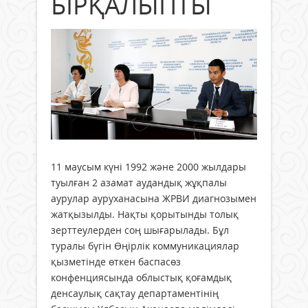
БІРҚАЛЫПТЫ
11 маусым күні 1992 және 2000 жылдары
туылған 2 азамат аудандық жұқпалы
аурулар ауруханасына ЖРВИ диагнозымен
жатқызылды. Нақты қорытынды толық
зерттеулерден соң шығарылады. Бұл
туралы бүгін Өңірлік коммуникациялар
қызметінде өткен баспасөз
конфенциясында облыстық қоғамдық
денсаулық сақтау департаментінің