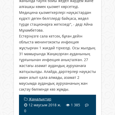
жанында тәулік бойы жедел жәрдем және
алғашқы көмек қызмет көрсетеді.
Медицина қызметкерлері науқастардан
күдікті деген белгілерді байқаса, жедел
түрде стационарға жеткізеді", - деді Айна
Мұхамбетова.
Естеріңізге сала кетсек, бұған дейін
облыста менингококты инфекция
жұқтырған 1 жағдай тіркелді. Осы жылдың
31 мамырында Жаңақорған ауданының
тұрғынынан инфекция анықталған. 27
жастағы азамат аудандық ауруханаға
жатқызылды. Алайда, дәрігерлер науқасты
аман алып қала алмады, азамат 2
маусымда аудандық аурухананың жан
сақтау бөлімінде көз жұмды.
Жаңалықтар
12 маусым 2018 ж.
1 385
0