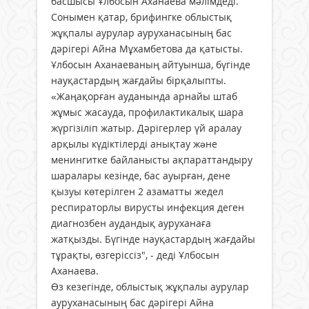
басшысы Ұлбосын Аханаева мәлімдеді.
Сонымен қатар, брифингке облыстық
жұқпалы аурулар ауруханасының бас
дәрігері Айна Мұхамбетова да қатысты.
Ұлбосын Аханаеваның айтуынша, бүгінде
науқастардың жағдайы бірқалыпты.
«Жаңақорған ауданында арнайы штаб
жұмыс жасауда, профилактикалық шара
жүргізіліп жатыр. Дәрігерлер үй аралау
арқылы күдіктілерді анықтау жəне
менингитке байланысты ақпараттандыру
шаралары кезінде, бас ауырған, дене
қызуы көтерілген 2 азаматты жедел
респираторлы вирусты инфекция деген
диагнозбен аудандық ауруханаға
жатқызды. Бүгінде науқастардың жағдайы
тұрақты, өзгеріссіз", - деді Ұлбосын
Аханаева.
Өз кезегінде, облыстық жұқпалы аурулар
ауруханасының бас дәрігері Айна