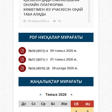
ОНЛАЙН ПЛАТФОРМА
КӨМЕГІМЕН ӨЗ УЧАСКЕСІН ОҢАЙ
ТАБА АЛАДЫ
06 тамыз 2026 ж.
76
Open Air: Қызылорда облысы
PDF НҰСҚАЛАР МҰРАҒАТЫ
полиция департаменті 20
мыңнан астам көрерменнің
қауіпсіздігін қамтамасыз етті
04 тамыз 2026 ж.
№58 (8972) 4
06 тамыз 2026 ж.
84
01 тамыз 2026 ж.
№57 (8971) 1
Wi-Fi ҚАБЫРҒА АРҚЫЛЫ ҚАЛАЙ
28 шілде 2026 ж.
№56 (8970) 28
ӨТЕДІ?
06 тамыз 2026 ж.
254
ЖАҢАЛЫҚТАР МҰРАҒАТЫ
Как могут проголосовать
граждане Казахстана,
«
Тамыз 2026 »
находящиеся за рубежом?
Дс
Сс
Ср
Бс
Жм
Сб
Жс
05 тамыз 2026 ж.
133
1
2