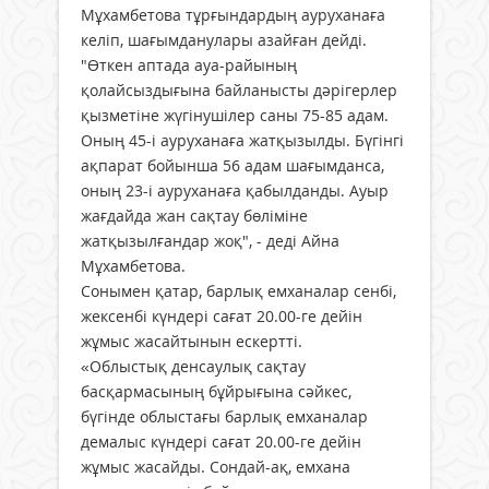
Мұхамбетова тұрғындардың ауруханаға
келіп, шағымданулары азайған дейді.
"Өткен аптада ауа-райының
қолайсыздығына байланысты дәрігерлер
қызметіне жүгінушілер саны 75-85 адам.
Оның 45-і ауруханаға жатқызылды. Бүгінгі
ақпарат бойынша 56 адам шағымданса,
оның 23-і ауруханаға қабылданды. Ауыр
жағдайда жан сақтау бөліміне
жатқызылғандар жоқ", - деді Айна
Мұхамбетова.
Сонымен қатар, барлық емханалар сенбі,
жексенбі күндері сағат 20.00-ге дейін
жұмыс жасайтынын ескертті.
«Облыстық денсаулық сақтау
басқармасының бұйрығына сәйкес,
бүгінде облыстағы барлық емханалар
демалыс күндері сағат 20.00-ге дейін
жұмыс жасайды. Сондай-ақ, емхана