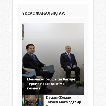
ҰҚСАС ЖАҢАЛЫҚТАР:
Мемлекет басшысы Бакуде
Түркия президентімен
кездесті
Қасым-Жомарт
Тоқаев Махмадтоир