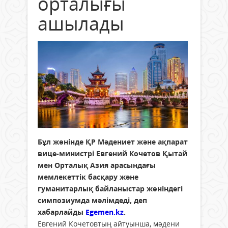
орталығы
ашылады
Бұл жөнінде ҚР Мәдениет және ақпарат
вице-министрі Евгений Кочетов Қытай
мен Орталық Азия арасындағы
мемлекеттік басқару және
гуманитарлық байланыстар жөніндегі
симпозиумда мәлімдеді, деп
хабарлайды
Egemen.kz
.
Евгений Кочетовтың айтуынша, мәдени