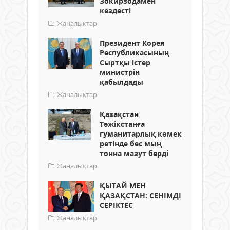
Зокирзодамен
кездесті
Жаңалықтар
Президент Корея
Республикасының
Сыртқы істер
министрін
қабылдады
Жаңалықтар
Қазақстан
Тәжікстанға
гуманитарлық көмек
ретінде бес мың
тонна мазут берді
Жаңалықтар
ҚЫТАЙ МЕН
ҚАЗАҚСТАН: СЕНІМДІ
СЕРІКТЕС
Жаңалықтар