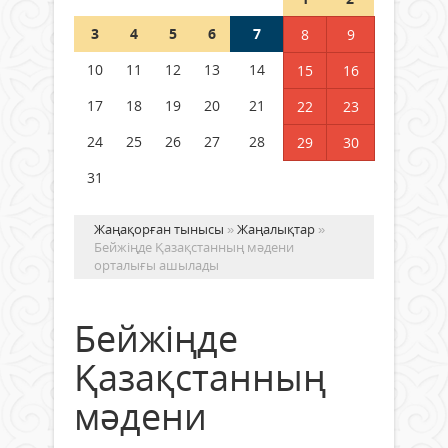
Шетелде жүрген Қазақстан
3
4
5
6
7
8
9
азаматтары қалай дауыс бере
алады?
10
11
12
13
14
15
16
05 тамыз 2026 ж.
146
17
18
19
20
21
22
23
24
25
26
27
28
29
30
31
Жаңақорған тынысы
»
Жаңалықтар
»
Бейжіңде Қазақстанның мәдени
орталығы ашылады
Бейжіңде
Қазақстанның
мәдени