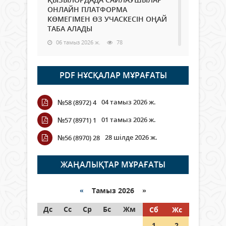
ОНЛАЙН ПЛАТФОРМА
КӨМЕГІМЕН ӨЗ УЧАСКЕСІН ОҢАЙ
ТАБА АЛАДЫ
06 тамыз 2026 ж.
78
Open Air: Қызылорда облысы
PDF НҰСҚАЛАР МҰРАҒАТЫ
полиция департаменті 20
мыңнан астам көрерменнің
қауіпсіздігін қамтамасыз етті
04 тамыз 2026 ж.
№58 (8972) 4
06 тамыз 2026 ж.
84
01 тамыз 2026 ж.
№57 (8971) 1
Wi-Fi ҚАБЫРҒА АРҚЫЛЫ ҚАЛАЙ
28 шілде 2026 ж.
№56 (8970) 28
ӨТЕДІ?
06 тамыз 2026 ж.
255
ЖАҢАЛЫҚТАР МҰРАҒАТЫ
Как могут проголосовать
граждане Казахстана,
«
Тамыз 2026 »
находящиеся за рубежом?
Дс
Сс
Ср
Бс
Жм
Сб
Жс
05 тамыз 2026 ж.
134
1
2