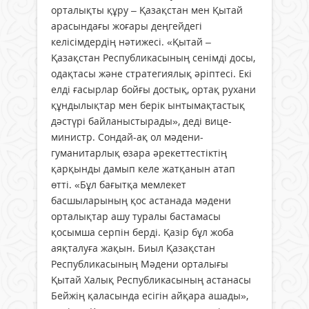
орталықты құру – Қазақстан мен Қытай
арасындағы жоғары деңгейдегі
келісімдердің нәтижесі. «Қытай –
Қазақстан Республикасының сенімді досы,
одақтасы және стратегиялық әріптесі. Екі
елді ғасырлар бойғы достық, ортақ рухани
құндылықтар мен берік ынтымақтастық
дәстүрі байланыстырады», деді вице-
министр. Сондай-ақ ол мәдени-
гуманитарлық өзара әрекеттестіктің
қарқынды дамып келе жатқанын атап
өтті. «Бұл бағытқа мемлекет
басшыларының қос астанада мәдени
орталықтар ашу туралы бастамасы
қосымша серпін берді. Қазір бұл жоба
аяқталуға жақын. Биыл Қазақстан
Республикасының Мәдени орталығы
Қытай Халық Республикасының астанасы
Бейжің қаласында есігін айқара ашады»,