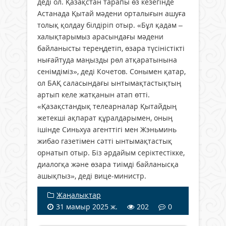
деді ол. Қазақстан тарапы өз кезегінде
Астанада Қытай мәдени орталығын ашуға
толық қолдау білдіріп отыр. «Бұл қадам –
халықтарымыз арасындағы мәдени
байланысты тереңдетіп, өзара түсіністікті
нығайтуда маңызды рөл атқаратынына
сенімдіміз», деді Кочетов. Сонымен қатар,
ол БАҚ саласындағы ынтымақтастықтың
артып келе жатқанын атап өтті.
«Қазақстандық телеарналар Қытайдың
жетекші ақпарат құралдарымен, оның
ішінде Синьхуа агенттігі мен Жэньминь
жибао газетімен сәтті ынтымақтастық
орнатып отыр. Біз әрдайым серіктестікке,
диалогқа және өзара тиімді байланысқа
ашықпыз», деді вице-министр.
Жаңалықтар
31 мамыр 2025 ж.
202
0