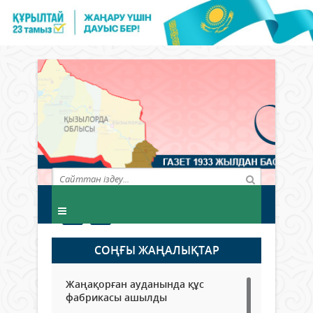
СОҢҒЫ ЖАҢАЛЫҚТАР
Жаңақорған ауданында құс
фабрикасы ашылды