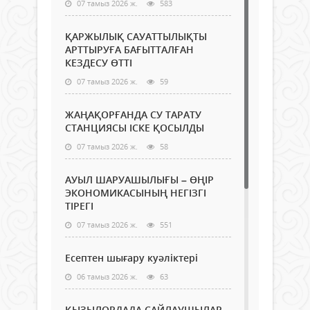
07 тамыз 2026 ж.
583
ҚАРЖЫЛЫҚ САУАТТЫЛЫҚТЫ
АРТТЫРУҒА БАҒЫТТАЛҒАН
КЕЗДЕСУ ӨТТІ
07 тамыз 2026 ж.
59
ЖАҢАҚОРҒАНДА СУ ТАРАТУ
СТАНЦИЯСЫ ІСКЕ ҚОСЫЛДЫ
07 тамыз 2026 ж.
58
АУЫЛ ШАРУАШЫЛЫҒЫ – ӨҢІР
ЭКОНОМИКАСЫНЫҢ НЕГІЗГІ
ТІРЕГІ
07 тамыз 2026 ж.
551
Есептен шығару куәліктері
06 тамыз 2026 ж.
63
ҚЫЗЫЛОРДАДА САЙЛАУШЫЛАР