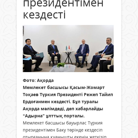
президентімен
кездесті
Фото: Ақорда
Мемлекет басшысы Қасым-Жомарт
Тоқаев Түркия Президенті Режеп Тайип
Ердоғанмен кездесті. Бұл туралы
Ақорда мәлімдеді, деп хабарлайды
“Адырна” ұлттық порталы.
Мемлекет басшысы бауырлас Түркия
президентімен Баку төрінде кездесіп
отырғанына қуанышты екенін жеткізіп,