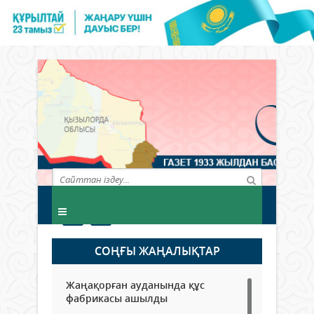
СОҢҒЫ ЖАҢАЛЫҚТАР
Жаңақорған ауданында құс
фабрикасы ашылды