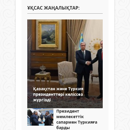
ҰҚСАС ЖАҢАЛЫҚТАР:
Қазақстан және Түркия
президенттері келіссөз
жүргізді
Президент
мемлекеттік
сапармен Түркияға
барды