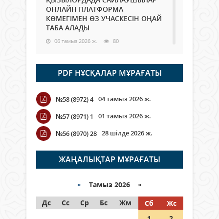
ОНЛАЙН ПЛАТФОРМА
КӨМЕГІМЕН ӨЗ УЧАСКЕСІН ОҢАЙ
ТАБА АЛАДЫ
06 тамыз 2026 ж.
80
Open Air: Қызылорда облысы
PDF НҰСҚАЛАР МҰРАҒАТЫ
полиция департаменті 20
мыңнан астам көрерменнің
қауіпсіздігін қамтамасыз етті
04 тамыз 2026 ж.
№58 (8972) 4
06 тамыз 2026 ж.
88
01 тамыз 2026 ж.
№57 (8971) 1
Wi-Fi ҚАБЫРҒА АРҚЫЛЫ ҚАЛАЙ
28 шілде 2026 ж.
№56 (8970) 28
ӨТЕДІ?
06 тамыз 2026 ж.
257
ЖАҢАЛЫҚТАР МҰРАҒАТЫ
Как могут проголосовать
граждане Казахстана,
«
Тамыз 2026 »
находящиеся за рубежом?
Дс
Сс
Ср
Бс
Жм
Сб
Жс
05 тамыз 2026 ж.
139
1
2