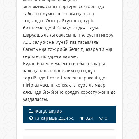
экономикасының әртүрлі секторында
табысты жұмыс істеп жатқанына
тоқталды. Оның айтуынша, түрік
бизнесмендері Қазақстандағы ауыл
шаруашылығы саласының әлеуетін игеру,
АЭС салу және мұнай-газ тасымалы
бағытында тәжірибе бөлісіп, өзара тиімді
серіктестік құруға дайын.
Бұдан бөлек мемлекеттер басшылары
халықаралық және аймақтық күн
тәртібіндегі өзекті мәселелер жөнінде
пікір алмасып, көпжақты құрылымдар
аясында бір-біріне қолдау көрсету жөнінде
уағдаласты.
Жаңалықтар
13 қараша 2024 ж.
324
0