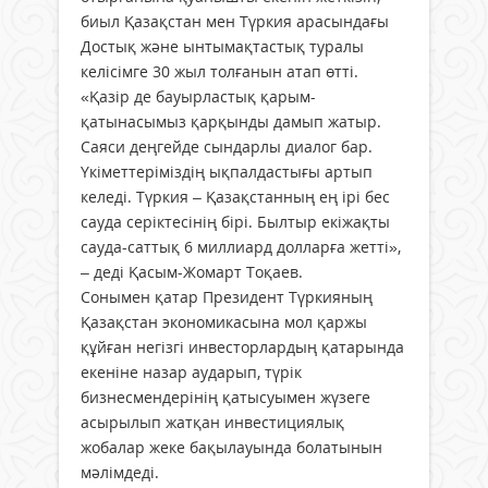
биыл Қазақстан мен Түркия арасындағы
Достық және ынтымақтастық туралы
келісімге 30 жыл толғанын атап өтті.
«Қазір де бауырластық қарым-
қатынасымыз қарқынды дамып жатыр.
Саяси деңгейде сындарлы диалог бар.
Үкіметтеріміздің ықпалдастығы артып
келеді. Түркия – Қазақстанның ең ірі бес
сауда серіктесінің бірі. Былтыр екіжақты
сауда-саттық 6 миллиард долларға жетті»,
– деді Қасым-Жомарт Тоқаев.
Сонымен қатар Президент Түркияның
Қазақстан экономикасына мол қаржы
құйған негізгі инвесторлардың қатарында
екеніне назар аударып, түрік
бизнесмендерінің қатысуымен жүзеге
асырылып жатқан инвестициялық
жобалар жеке бақылауында болатынын
мәлімдеді.