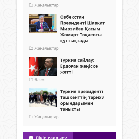
Жаңалықтар
Өзбекстан
Президенті Шавкат
Мирзиёев Қасым
Жомарт Тоқаевты
құттықтады
Жаңалықтар
Түркия сайлау:
Ердоған жеңіске
жетті
Әлем
Түркия президенті
Ташкенттің тарихи
орындарымен
танысты
Жаңалықтар
Пікір қалдыру