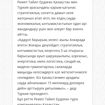
Режеп Тайип Ердоған Қазақстан мен
Түркия арасындағы қарым-қатынас
стратегиялық сипатта дамып келе
жатқанын атап өтіп, екі елдің сауда-
экономикалық ынтымақтастығын одан әрі
жандандыру үшін мол әлеует бар екенін
айтты.
«Қадірлі бауырым, келесі жылы Анкарада
өтетін Жоғары деңгейдегі стратегиялық
ынтымақтастық кеңесінің 5-ші отырысы
барысында ауыл шаруашылығы, қорғаныс,
энергетика, көлік-логистика, сондай-ақ
мәдени-гуманитарлық салаларда
маңызды келісімдерге қол жеткізетінімізге
сенімдімін. Біз Қазақстанмен арадағы
сауда айналымын 15 миллиард долларға
дейін арттыруға ұмтыламыз», – деді
Түркия президенті.
Бұл ретте Режеп Тайип Ердоған түрік
компаниялары Қазақстан