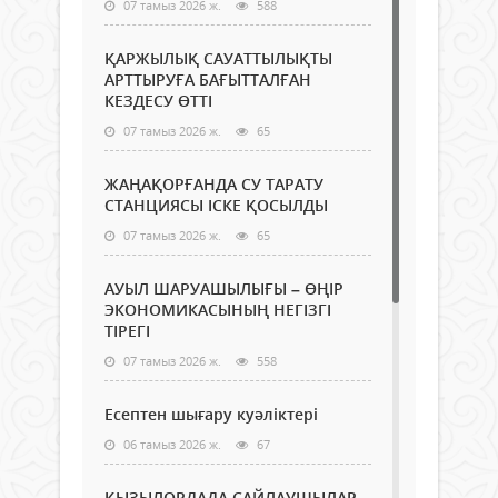
07 тамыз 2026 ж.
588
ҚАРЖЫЛЫҚ САУАТТЫЛЫҚТЫ
АРТТЫРУҒА БАҒЫТТАЛҒАН
КЕЗДЕСУ ӨТТІ
07 тамыз 2026 ж.
65
ЖАҢАҚОРҒАНДА СУ ТАРАТУ
СТАНЦИЯСЫ ІСКЕ ҚОСЫЛДЫ
07 тамыз 2026 ж.
65
АУЫЛ ШАРУАШЫЛЫҒЫ – ӨҢІР
ЭКОНОМИКАСЫНЫҢ НЕГІЗГІ
ТІРЕГІ
07 тамыз 2026 ж.
558
Есептен шығару куәліктері
06 тамыз 2026 ж.
67
ҚЫЗЫЛОРДАДА САЙЛАУШЫЛАР