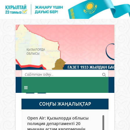
СОҢҒЫ ЖАҢАЛЫҚТАР
Open Air: Қызылорда облысы
полиция департаменті 20
мыңнан астам көрерменнің