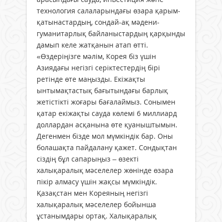
технология салаларындағы өзара қарым-
қатынастардың, сондай-ақ мәдени-
гуманитарлық байланыстардың қарқынды
дамып келе жатқанын атап өтті.
«Өздеріңізге мәлім, Корея біз үшін
Азиядағы негізгі серіктестердің бірі
ретінде өте маңызды. Екіжақты
ынтымақтастық бағытындағы барлық
жетістікті жоғары бағалаймыз. Сонымен
қатар екіжақты сауда көлемі 6 миллиард
доллардан асқанына өте қуаныштымын.
Дегенмен бізде мол мүмкіндік бар. Оны
болашақта пайдалану қажет. Сондықтан
сіздің бұл сапарыңыз – өзекті
халықаралық мәселелер жөнінде өзара
пікір алмасу үшін жақсы мүмкіндік.
Қазақстан мен Кореяның негізгі
халықаралық мәселелер бойынша
ұстанымдары ортақ. Халықаралық