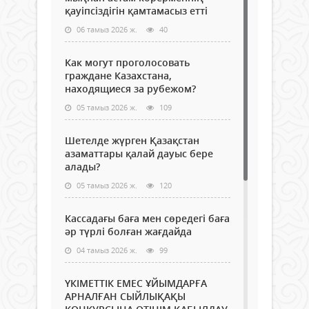
қауіпсіздігін қамтамасыз етті
06 тамыз 2026 ж.
40
Как могут проголосовать
граждане Казахстана,
находящиеся за рубежом?
05 тамыз 2026 ж.
109
Шетелде жүрген Қазақстан
азаматтары қалай дауыс бере
алады?
05 тамыз 2026 ж.
120
Кассадағы баға мен сөредегі баға
әр түрлі болған жағдайда
04 тамыз 2026 ж.
99
ҮКІМЕТТІК ЕМЕС ҰЙЫМДАРҒА
АРНАЛҒАН СЫЙЛЫҚАҚЫ