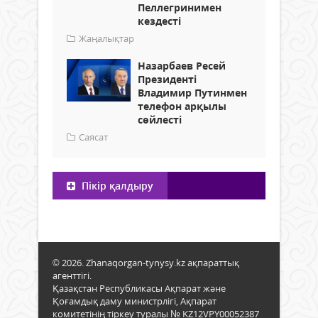
Пеллегринимен
кездесті
Жаңалықтар
Назарбаев Ресей
Президенті
Владимир Путинмен
телефон арқылы
сөйлесті
Саясат
Пікір қалдыру
© 2026. Zhanaqorgan-tynysy.kz ақпараттық
агенттігі.
Қазақстан Республикасы Ақпарат және
Қоғамдық даму министрлігі, Ақпарат
комитетінің тіркеу туралы № KZ12VPY00052387