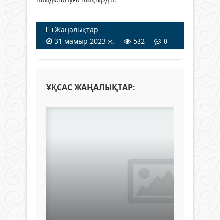
Жаңалықтар
31 мамыр 2023 ж.
582
0
ҰҚСАС ЖАҢАЛЫҚТАР: