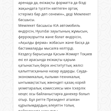
аренада да, екіжақты форматта да бізді
жақындата түсетін көптеген ортақ
істеріміз бар деп сенемін», деді Мемлекет
басшысы.
Мемлекет басшысы KIA автомобиль
өндірісін, Hyundai зауытының жұмысын,
ферроқорытпа және болат өндірісін,
«Ақылды ферма» жобасын және басқа да
бастамаларды мысалға келтірді.
Кездесу барысында Қасым-Жомарт Тоқаев
екі ел арасында екіжақты қарым-
қатынастың берік институттық желісі
қалыптасқанына назар аударды. Сауда-
экономикалық, ғылыми-техникалық
ынтымақтастық жөніндегі қазақ-корей
үкіметаралық комиссиясы мен Іскерлік
кеңес осы байланыстарға дәнекер болып
отыр. Бұл ретте Президент аталған
құрылымдардың әлеуетін толық
пайдалануға шақырды.