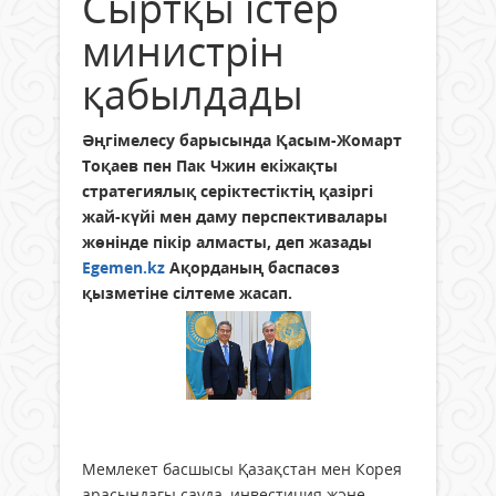
Сыртқы істер
министрін
қабылдады
Әңгімелесу барысында Қасым-Жомарт
Тоқаев пен Пак Чжин екіжақты
стратегиялық серіктестіктің қазіргі
жай-күйі мен даму перспективалары
жөнінде пікір алмасты, деп жазады
Egemen.kz
Ақорданың баспасөз
қызметіне сілтеме жасап.
Мемлекет басшысы Қазақстан мен Корея
арасындағы сауда, инвестиция және