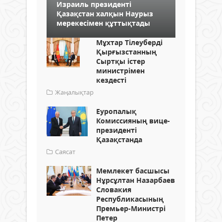
Израиль президенті
Қазақстан халқын Наурыз
мерекесімен құттықтады
Мұхтар Тілеуберді
Қырғызстанның
Сыртқы істер
министрімен
кездесті
Жаңалықтар
Еуропалық
Комиссияның вице-
президенті
Қазақстанда
Саясат
Мемлекет басшысы
Нұрсұлтан Назарбаев
Словакия
Республикасының
Премьер-Министрі
Петер