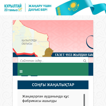
СОҢҒЫ ЖАҢАЛЫҚТАР
Жаңақорған ауданында құс
фабрикасы ашылды