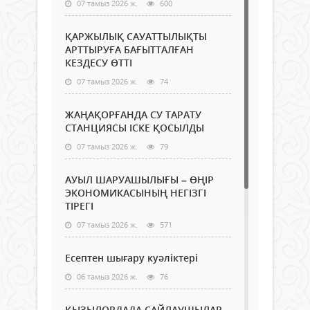
07 тамыз 2026 ж.
600
ҚАРЖЫЛЫҚ САУАТТЫЛЫҚТЫ
АРТТЫРУҒА БАҒЫТТАЛҒАН
КЕЗДЕСУ ӨТТІ
07 тамыз 2026 ж.
74
ЖАҢАҚОРҒАНДА СУ ТАРАТУ
СТАНЦИЯСЫ ІСКЕ ҚОСЫЛДЫ
07 тамыз 2026 ж.
79
АУЫЛ ШАРУАШЫЛЫҒЫ – ӨҢІР
ЭКОНОМИКАСЫНЫҢ НЕГІЗГІ
ТІРЕГІ
07 тамыз 2026 ж.
571
Есептен шығару куәліктері
06 тамыз 2026 ж.
76
ҚЫЗЫЛОРДАДА САЙЛАУШЫЛАР