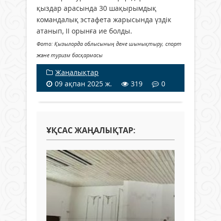
қыздар арасында 30 шақырымдық
командалық эстафета жарысында үздік
атанып, ІІ орынға ие болды.
Фото: Қызылорда облысының дене шынықтыру, спорт
және туризм басқармасы
Жаңалықтар
09 ақпан 2025 ж.
319
0
ҰҚСАС ЖАҢАЛЫҚТАР: