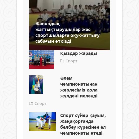
Жапондық
жаттықтырушылар жас
спортшыларға оқу-жаттығу
сабағын өткізді
Қыздар жарады
Спорт
Әлем
чемпионатынан
жерлесіміз қола
жүлдені иеленді
Спорт
Спорт сүйер қауым,
Жаңақорғанда
белбеу күресінен ел
чемпионаты өтеді