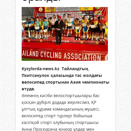
Kyzylorda-news.kz
Тайландтың
Пхитсанулок қаласында тас жолдағы
велосипед спортынан Азия чемпионаты
өтуде.
Әлемнің кәсіби велоспортшылары бас
қосқан дүбірлі додада жерлесіміз, ҚР
ұлттық құрама командасының мүшесі,
велосипед спорт түрлері бойынша
кәсіпқой спорт клубының спортшысы
Анна Проскурина юниор ұлдар мен