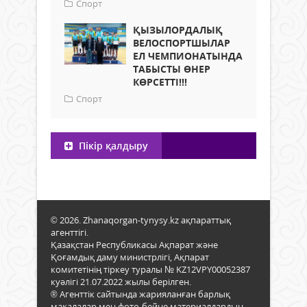
Спорт
ҚЫЗЫЛОРДАЛЫҚ
ВЕЛОСПОРТШЫЛАР
ЕЛ ЧЕМПИОНАТЫНДА
ТАБЫСТЫ ӨНЕР
КӨРСЕТТІ!!!
Спорт
Пікір қалдыру
© 2026. Zhanaqorgan-tynysy.kz ақпараттық
агенттігі.
Қазақстан Республикасы Ақпарат және
Қоғамдық даму министрлігі, Ақпарат
комитетінің тіркеу туралы № KZ12VPY00052387
куәлігі 21.07.2022 жылы берілген.
® Агенттік сайтында жарияланған барлық
мақалалар мен фото-бейне материалдардың