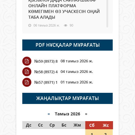
ОНЛАЙН ПЛАТФОРМА
КӨМЕГІМЕН ӨЗ УЧАСКЕСІН ОҢАЙ
ТАБА АЛАДЫ
06 тамыз 2026 ж.
90
Open Air: Қызылорда облысы
PDF НҰСҚАЛАР МҰРАҒАТЫ
полиция департаменті 20
мыңнан астам көрерменнің
қауіпсіздігін қамтамасыз етті
08 тамыз 2026 ж.
№59 (8973) 8
06 тамыз 2026 ж.
104
04 тамыз 2026 ж.
№58 (8972) 4
Wi-Fi ҚАБЫРҒА АРҚЫЛЫ ҚАЛАЙ
01 тамыз 2026 ж.
№57 (8971) 1
ӨТЕДІ?
06 тамыз 2026 ж.
267
ЖАҢАЛЫҚТАР МҰРАҒАТЫ
Как могут проголосовать
граждане Казахстана,
«
Тамыз 2026 »
находящиеся за рубежом?
Дс
Сс
Ср
Бс
Жм
Сб
Жс
05 тамыз 2026 ж.
149
1
2