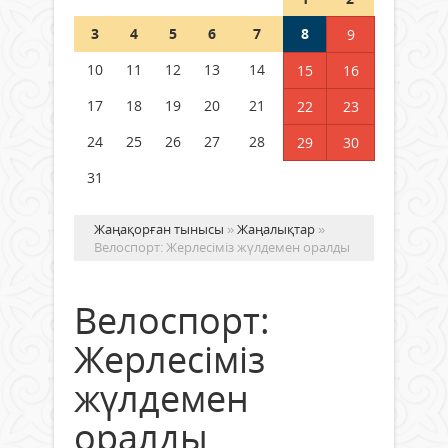
Шетелде жүрген Қазақстан
3
4
5
6
7
8
9
азаматтары қалай дауыс бере
алады?
10
11
12
13
14
15
16
05 тамыз 2026 ж.
160
17
18
19
20
21
22
23
24
25
26
27
28
29
30
31
Жаңақорған тынысы
»
Жаңалықтар
»
Велоспорт: Жерлесіміз жүлдемен оралды
Велоспорт:
Жерлесіміз
жүлдемен
оралды