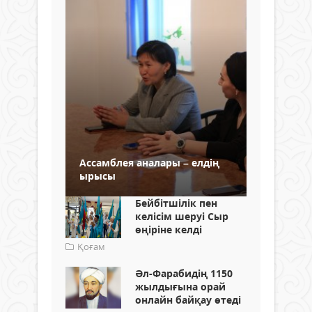
Ассамблея аналары – елдің
ырысы
Бейбітшілік пен
келісім шеруі Сыр
өңіріне келді
Қоғам
Әл-Фарабидің 1150
жылдығына орай
онлайн байқау өтеді