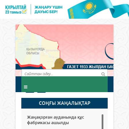
СОҢҒЫ ЖАҢАЛЫҚТАР
Жаңақорған ауданында құс
фабрикасы ашылды