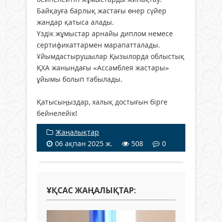
Байқауға барлық жастағы өнер сүйер
жандар қатыса алады.
Үздік жұмыстар арнайы диплом немесе
сертификаттармен марапатталады.
Ұйымдастырушылар Қызылорда облыстық
ҚХА жанындағы «Ассамблея жастары»
ұйымы болып табылады.
Қатысыңыздар, халық достығын бірге
бейнелейік!
Жаңалықтар
06 ақпан 2025 ж.
508
0
ҰҚСАС ЖАҢАЛЫҚТАР: