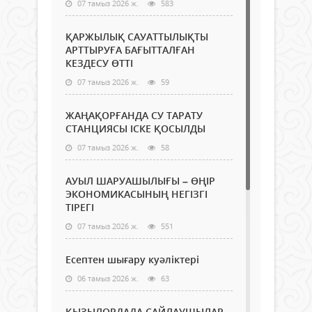
07 тамыз 2026 ж.
583
ҚАРЖЫЛЫҚ САУАТТЫЛЫҚТЫ
АРТТЫРУҒА БАҒЫТТАЛҒАН
КЕЗДЕСУ ӨТТІ
07 тамыз 2026 ж.
59
ЖАҢАҚОРҒАНДА СУ ТАРАТУ
СТАНЦИЯСЫ ІСКЕ ҚОСЫЛДЫ
07 тамыз 2026 ж.
58
АУЫЛ ШАРУАШЫЛЫҒЫ – ӨҢІР
ЭКОНОМИКАСЫНЫҢ НЕГІЗГІ
ТІРЕГІ
07 тамыз 2026 ж.
551
Есептен шығару куәліктері
06 тамыз 2026 ж.
63
ҚЫЗЫЛОРДАДА САЙЛАУШЫЛАР