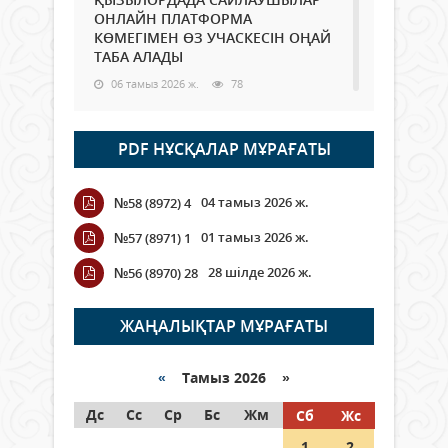
ОНЛАЙН ПЛАТФОРМА
КӨМЕГІМЕН ӨЗ УЧАСКЕСІН ОҢАЙ
ТАБА АЛАДЫ
06 тамыз 2026 ж.
78
Open Air: Қызылорда облысы
PDF НҰСҚАЛАР МҰРАҒАТЫ
полиция департаменті 20
мыңнан астам көрерменнің
қауіпсіздігін қамтамасыз етті
04 тамыз 2026 ж.
№58 (8972) 4
06 тамыз 2026 ж.
84
01 тамыз 2026 ж.
№57 (8971) 1
Wi-Fi ҚАБЫРҒА АРҚЫЛЫ ҚАЛАЙ
28 шілде 2026 ж.
№56 (8970) 28
ӨТЕДІ?
06 тамыз 2026 ж.
255
ЖАҢАЛЫҚТАР МҰРАҒАТЫ
Как могут проголосовать
граждане Казахстана,
«
Тамыз 2026 »
находящиеся за рубежом?
Дс
Сс
Ср
Бс
Жм
Сб
Жс
05 тамыз 2026 ж.
134
1
2