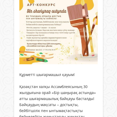
Құрметті шығармашыл қауым!
Қазақстан халқы Ассамблеясының 30
жылдығына орай «Бір шаңырақ астында»
атты шығармашылық байқауы басталды!
Байқаудың мақсаты – достықты,
бейбітшілік пен ынтымақтастықты
бейнелейтін жұмыстарды жинақтау.