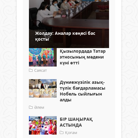
Жолдау: Аналар кеңесі бас
қосты
Қызылордада Татар
этносының мәдени
күні өтті
Саясат
Дүниежүзілік азық-
түлік бағдарламасы
Нобель сыйлығын
алды
Әлем
БІР ШАҢЫРАҚ
АСТЫНДА
Қоғам