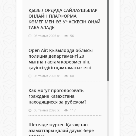
ҚЫЗЫЛОРДАДА САЙЛАУШЫЛАР
ОНЛАЙН ПЛАТФОРМА
КӨМЕГІМЕН ӨЗ УЧАСКЕСІН ОҢАЙ
ТАБА АЛАДЫ
06 тамыз 2026 ж.
56
Open Air: Қызылорда облысы
полиция департаменті 20
мыңнан астам көрерменнің
қауіпсіздігін қамтамасыз етті
06 тамыз 2026 ж.
60
Как могут проголосовать
граждане Казахстана,
находящиеся за рубежом?
05 тамыз 2026 ж.
117
Шетелде жүрген Қазақстан
азаматтары қалай дауыс бере