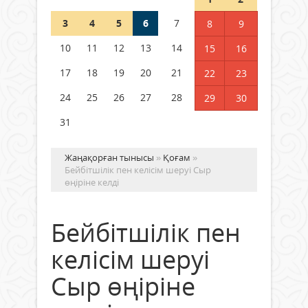
3
4
5
6
7
8
9
Германия аптап ыстыққа
байланысты суды үнемдей
10
11
12
13
14
15
16
бастады
17
18
19
20
21
22
23
04 тамыз 2026 ж.
94
24
25
26
27
28
29
30
31
Жаңақорған тынысы
»
Қоғам
»
Бейбітшілік пен келісім шеруі Сыр
өңіріне келді
Бейбітшілік пен
келісім шеруі
Сыр өңіріне