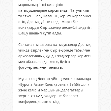
маршының 1-ші кезеңінің
қатысушыларын қарсы алды. Татулықты
ту еткен шеру қаланың көрікті жерлерімен
өтіп, Достық үйіне келді. Мәртебелі
қонақтарды Сыр әжелер ансамблі әндетіп,
шашу шашып күтіп алды.
Салтанатты шараға қатысушылар Достық
үйінде әзірленген Сыр өңірінде табылған
археологиялық құнды жәдігерлер көрмесі
мен «Қызылорда: кеше, бүгін»
фотокөрмесімен танысты.
Мұнан соң Достық үйінің мәжіліс залында
«Еуропа-Азия» Халықаралық Бейбітшілік
және келісім маршының делегаттары
жергілікті БАҚ өкілдеріне баспасөз
конференциясын өткізді.