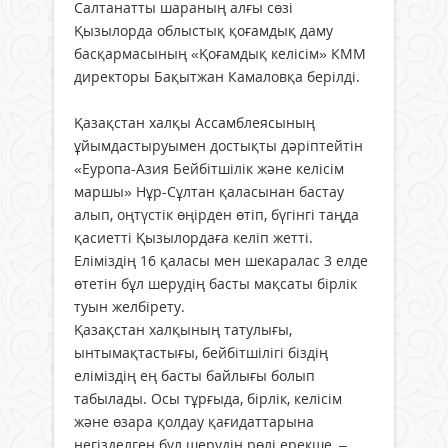
Салтанатты шараның алғы сөзі
Қызылорда облыстық қоғамдық даму
басқармасының «Қоғамдық келісім» КММ
директоры Бақытжан Камаловқа берілді.
Қазақстан халқы Ассамблеясының
ұйымдастыруымен достықты дәріптейтін
«Еуропа-Азия Бейбітшілік және келісім
маршы» Нұр-Сұлтан қаласынан бастау
алып, оңтүстік өңірден өтіп, бүгінгі таңда
қасиетті Қызылордаға келіп жетті.
Еліміздің 16 қаласы мен шекаралас 3 елде
өтетін бұл шерудің басты мақсаты бірлік
туын желбірету.
Қазақстан халқының татулығы,
ынтымақтастығы, бейбітшілігі біздің
еліміздің ең басты байлығы болып
табылады. Осы тұрғыда, бірлік, келісім
және өзара қолдау қағидаттарына
негізделген бұл шерудің рөлі ерекше, –