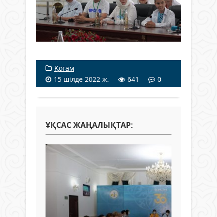
Қоғам
15 шілде 2022 ж.
641
0
ҰҚСАС ЖАҢАЛЫҚТАР: