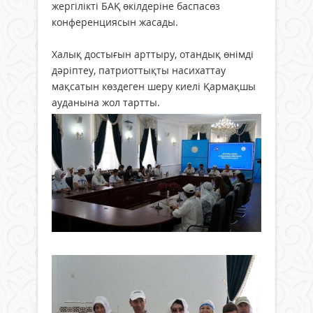
жергілікті БАҚ өкілдеріне баспасөз
конференциясын жасады.
Халық достығын арттыру, отандық өнімді
дәріптеу, патриоттықты насихаттау
мақсатын көздеген шеру киелі Қармақшы
ауданына жол тартты.