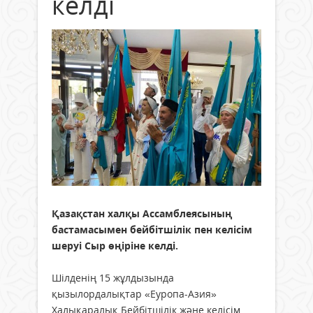
келді
Қазақстан халқы Ассамблеясының
бастамасымен бейбітшілік пен келісім
шеруі Сыр өңіріне келді.
Шілденің 15 жұлдызында
қызылордалықтар «Еуропа-Азия»
Халықаралық Бейбітшілік және келісім