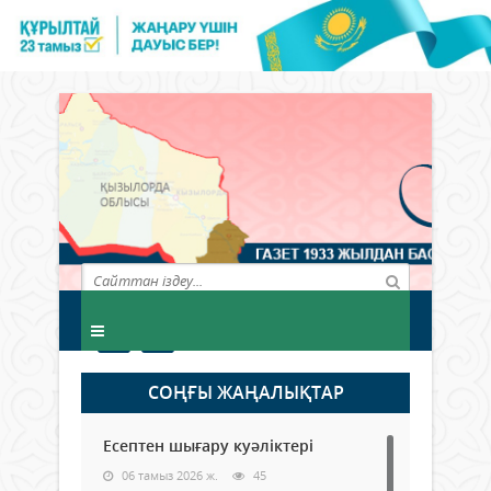
СОҢҒЫ ЖАҢАЛЫҚТАР
Есептен шығару куәліктері
06 тамыз 2026 ж.
45