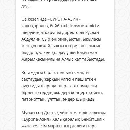
деді.
Өз кезегінде «ЕУРОПА-АЗИЯ»
халықаралық бейбітшілік және келісім
шеруінің атқарушы директоры Руслан
Абдуллин Сыр өңірінің ыстық ықыласы
мен қонақжайлылығына ризашылығын
білдіріп, үлкен қолдау үшін Бақытжан
Жарылқасынұлына Алғыс хат табыстады.
Қоғамдағы бірлік пен ынтымақты
сақтаудың жарқын үлгісін паш еткен
ауқымды шарада өңірлік этномәдени
бірлестіктердің өкілдері концерт қойып,
патриоттық, ұлттық әндер шырқады.
Мұнан соң Достық үйінің мәжіліс залында
«Еуропа-Азия» Халықаралық Бейбітшілік
және келісім маршының делегаттары