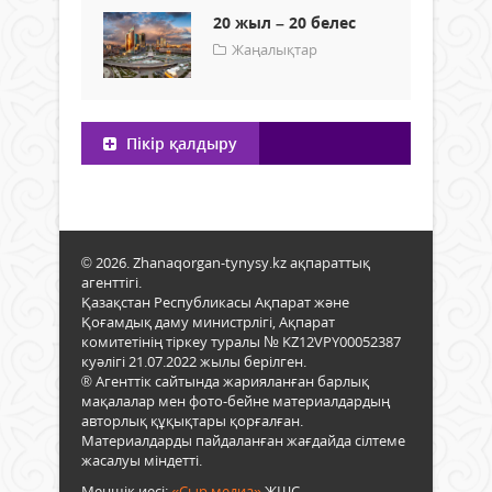
20 жыл – 20 белес
Жаңалықтар
Пікір қалдыру
© 2026. Zhanaqorgan-tynysy.kz ақпараттық
агенттігі.
Қазақстан Республикасы Ақпарат және
Қоғамдық даму министрлігі, Ақпарат
комитетінің тіркеу туралы № KZ12VPY00052387
куәлігі 21.07.2022 жылы берілген.
® Агенттік сайтында жарияланған барлық
мақалалар мен фото-бейне материалдардың
авторлық құқықтары қорғалған.
Материалдарды пайдаланған жағдайда сілтеме
жасалуы міндетті.
Меншік иесі:
«Сыр медиа»
ЖШС.