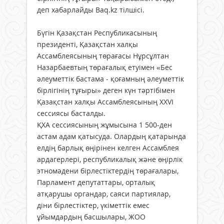
деп хабарлайды Baq.kz тiлшiсi.
Бүгiн Қазақстан Республикасының
президенті, Қазақстан халқы
Ассамблеясының төрағасы Нұрсұлтан
Назарбаевтың төрағалық етуімен «Бес
әлеуметтік бастама - қоғамның әлеуметтік
бірлігінің тұғыры» деген күн тәртібімен
Қазақстан халқы Ассамблеясының XXVI
сессиясы басталды.
ҚХА сессиясының жұмысына 1 500-ден
астам адам қатысуда. Олардың қатарында
елдің барлық өңірiнен келген Ассамблея
ардагерлері, республикалық және өңірлік
этномәдени бірлестіктердің төрағалары,
Парламент депутаттары, орталық
атқарушы органдар, саяси партиялар,
діни бірлестіктер, үкіметтік емес
ұйымдардың басшылары, ЖОО