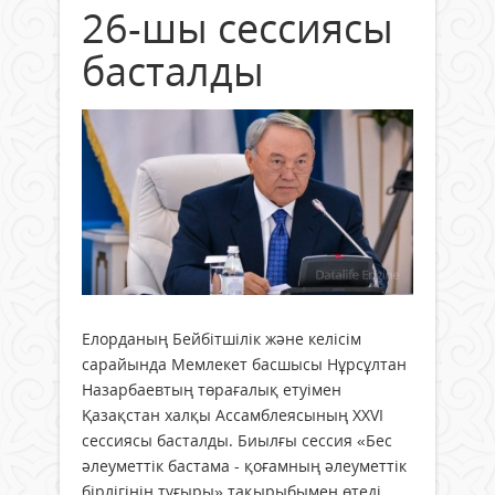
26-шы сессиясы
басталды
Елорданың Бейбiтшiлiк және келiсiм
сарайында Мемлекет басшысы Нұрсұлтан
Назарбаевтың төрағалық етуiмен
Қазақстан халқы Ассамблеясының ХХVI
сессиясы басталды. Биылғы сессия «Бес
әлеуметтiк бастама - қоғамның әлеуметтiк
бiрлiгiнiң тұғыры» тақырыбымен өтедi,