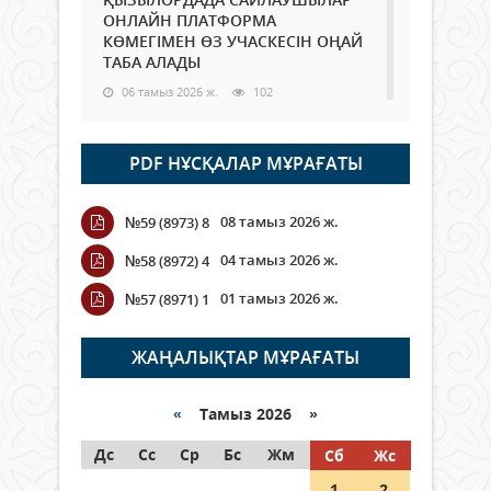
ОНЛАЙН ПЛАТФОРМА
КӨМЕГІМЕН ӨЗ УЧАСКЕСІН ОҢАЙ
ТАБА АЛАДЫ
06 тамыз 2026 ж.
102
Open Air: Қызылорда облысы
PDF НҰСҚАЛАР МҰРАҒАТЫ
полиция департаменті 20
мыңнан астам көрерменнің
қауіпсіздігін қамтамасыз етті
08 тамыз 2026 ж.
№59 (8973) 8
06 тамыз 2026 ж.
127
04 тамыз 2026 ж.
№58 (8972) 4
Wi-Fi ҚАБЫРҒА АРҚЫЛЫ ҚАЛАЙ
01 тамыз 2026 ж.
№57 (8971) 1
ӨТЕДІ?
06 тамыз 2026 ж.
279
ЖАҢАЛЫҚТАР МҰРАҒАТЫ
Как могут проголосовать
граждане Казахстана,
«
Тамыз 2026 »
находящиеся за рубежом?
Дс
Сс
Ср
Бс
Жм
Сб
Жс
05 тамыз 2026 ж.
161
1
2