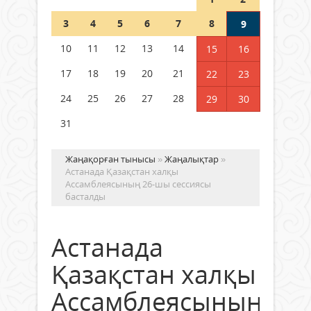
Шетелде жүрген Қазақстан
3
4
5
6
7
8
9
азаматтары қалай дауыс бере
алады?
10
11
12
13
14
15
16
05 тамыз 2026 ж.
172
17
18
19
20
21
22
23
24
25
26
27
28
29
30
31
Жаңақорған тынысы
»
Жаңалықтар
»
Астанада Қазақстан халқы
Ассамблеясының 26-шы сессиясы
басталды
Астанада
Қазақстан халқы
Ассамблеясының