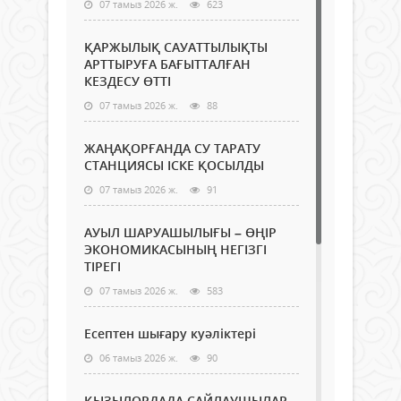
07 тамыз 2026 ж.
623
ҚАРЖЫЛЫҚ САУАТТЫЛЫҚТЫ
АРТТЫРУҒА БАҒЫТТАЛҒАН
КЕЗДЕСУ ӨТТІ
07 тамыз 2026 ж.
88
ЖАҢАҚОРҒАНДА СУ ТАРАТУ
СТАНЦИЯСЫ ІСКЕ ҚОСЫЛДЫ
07 тамыз 2026 ж.
91
АУЫЛ ШАРУАШЫЛЫҒЫ – ӨҢІР
ЭКОНОМИКАСЫНЫҢ НЕГІЗГІ
ТІРЕГІ
07 тамыз 2026 ж.
583
Есептен шығару куәліктері
06 тамыз 2026 ж.
90
ҚЫЗЫЛОРДАДА САЙЛАУШЫЛАР