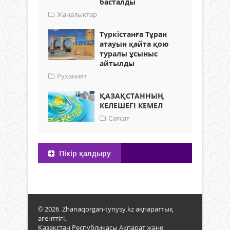
басталды
Жаңалықтар
Түркістанға Тұран
атауын қайта қою
туралы ұсыныс
айтылды
Руханият
ҚАЗАҚСТАННЫҢ
КЕЛЕШЕГІ КЕМЕЛ
Саясат
Пікір қалдыру
© 2026. Zhanaqorgan-tynysy.kz ақпараттық
агенттігі.
Қазақстан Республикасы Ақпарат және