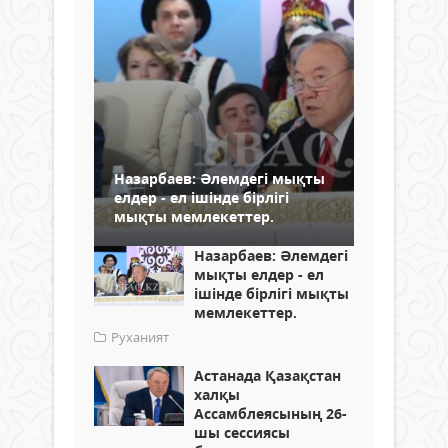
Назарбаев: Әлемдегi мықты
елдер - ел iшiнде бiрлiгi
мықты мемлекеттер.
Назарбаев: Әлемдегi
мықты елдер - ел
iшiнде бiрлiгi мықты
мемлекеттер.
Руханият
Астанада Қазақстан
халқы
Ассамблеясының 26-
шы сессиясы