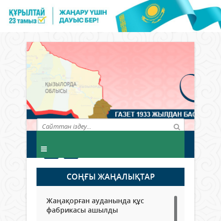
СОҢҒЫ ЖАҢАЛЫҚТАР
Жаңақорған ауданында құс
фабрикасы ашылды