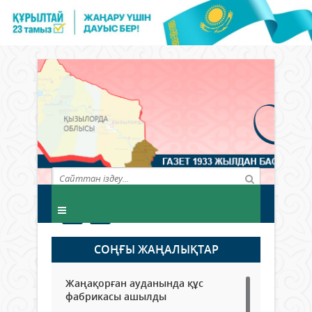
СОҢҒЫ ЖАҢАЛЫҚТАР
Жаңақорған ауданында құс
фабрикасы ашылды