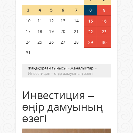
Шетелде жүрген Қазақстан
3
4
5
6
7
8
9
азаматтары қалай дауыс бере
алады?
10
11
12
13
14
15
16
05 тамыз 2026 ж.
160
17
18
19
20
21
22
23
24
25
26
27
28
29
30
31
Жаңақорған тынысы
»
Жаңалықтар
»
Инвестиция – өңір дамуының өзегі
Инвестиция –
өңір дамуының
өзегі