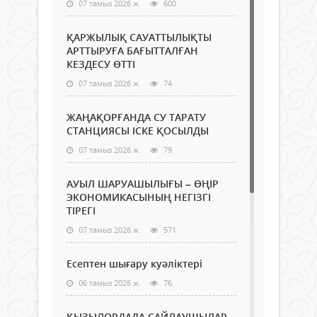
07 тамыз 2026 ж.
600
ҚАРЖЫЛЫҚ САУАТТЫЛЫҚТЫ
АРТТЫРУҒА БАҒЫТТАЛҒАН
КЕЗДЕСУ ӨТТІ
07 тамыз 2026 ж.
74
ЖАҢАҚОРҒАНДА СУ ТАРАТУ
СТАНЦИЯСЫ ІСКЕ ҚОСЫЛДЫ
07 тамыз 2026 ж.
79
АУЫЛ ШАРУАШЫЛЫҒЫ – ӨҢІР
ЭКОНОМИКАСЫНЫҢ НЕГІЗГІ
ТІРЕГІ
07 тамыз 2026 ж.
571
Есептен шығару куәліктері
06 тамыз 2026 ж.
76
ҚЫЗЫЛОРДАДА САЙЛАУШЫЛАР