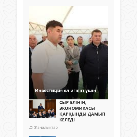
Инвестиция ел игілігі үшін
СЫР ЕЛІНІҢ
ЭКОНОМИКАСЫ
ҚАРҚЫНДЫ ДАМЫП
КЕЛЕДІ
Жаңалықтар