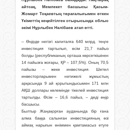
айтсақ, Мемлекет басшысы Қасым-
Жомарт Тоқаевтың төрағалығымен өткен
Үкіметтің кеңейтілген отырысында облыс
әкімі Нұрлыбек Нәлібаев атап өтті.
– Өңірде негізгі капиталға 640 млрд. теңге
инвестиция тартылып, өсім 21,7 пайыз
болды (республиканың орташа көрсеткішінен
14 пайызға жоғары, ҚР – 107,5%). Оның 70,5
пайызы – жеке инвестиция. Шетел
инвесторларымен нәтижелі жұмыстың
арқасында 9 ай қорытындысымен 171 млн
АҚШ доллары көлемінде тікелей инвестиция
тартылды. Өсім – 16,6 пайыз, – деді өңір
басшысы.
Былтыр Жаңақорған ауданында бір ғана
алма баққа салынған инвестицияның өзі
аймақ нарығын өніммен қамтамасыз етуге