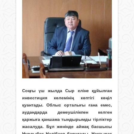
Соңғы үш жылда Сыр еліне құйылған
инвестиция көлемінің көптігі көңіл
қуантады. Облыс орталығы ғана емес,
аудандарда демеушілікпен келген
қаржыға қаншама тындырымды тірліктер
жасалуда. Бұл жөнінде аймақ басшысы
Нұрлыбек Нәлібаев баяндады. Нақтырақ