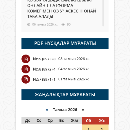
ОНЛАЙН ПЛАТФОРМА
КӨМЕГІМЕН ӨЗ УЧАСКЕСІН ОҢАЙ
ТАБА АЛАДЫ
06 тамыз 2026 ж.
90
Open Air: Қызылорда облысы
PDF НҰСҚАЛАР МҰРАҒАТЫ
полиция департаменті 20
мыңнан астам көрерменнің
қауіпсіздігін қамтамасыз етті
08 тамыз 2026 ж.
№59 (8973) 8
06 тамыз 2026 ж.
104
04 тамыз 2026 ж.
№58 (8972) 4
Wi-Fi ҚАБЫРҒА АРҚЫЛЫ ҚАЛАЙ
01 тамыз 2026 ж.
№57 (8971) 1
ӨТЕДІ?
06 тамыз 2026 ж.
267
ЖАҢАЛЫҚТАР МҰРАҒАТЫ
Как могут проголосовать
граждане Казахстана,
«
Тамыз 2026 »
находящиеся за рубежом?
Дс
Сс
Ср
Бс
Жм
Сб
Жс
05 тамыз 2026 ж.
148
1
2