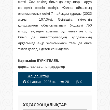
жетті. Сол секілді биыл да атқрылар шаруа
жетерлік екенін естідік. Жалпы аймақтың
экономикалық өсімі 7 пайызды құрады (2023
жылы – 107,3%). Өзіңіздің, Үкіметтің
қолдауымен облысымыздың бюджеті 750
млрд. теңгеден асыпты. Бұл үлкен жетістік,
биыл да инвесторлардың қолдауының
арқасында өңір экономикасы тағы да еңсе
тіктеп қалады деген сенімдеміз.
Қаржыбек БҮРКІТБАЕВ,
қаржы саласының ардагер
Жаңалықтар
01 ақпан 2025 ж.
281
0
ҰҚСАС ЖАҢАЛЫҚТАР: