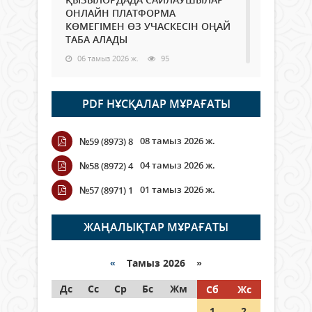
ОНЛАЙН ПЛАТФОРМА
КӨМЕГІМЕН ӨЗ УЧАСКЕСІН ОҢАЙ
ТАБА АЛАДЫ
06 тамыз 2026 ж.
95
Open Air: Қызылорда облысы
PDF НҰСҚАЛАР МҰРАҒАТЫ
полиция департаменті 20
мыңнан астам көрерменнің
қауіпсіздігін қамтамасыз етті
08 тамыз 2026 ж.
№59 (8973) 8
06 тамыз 2026 ж.
114
04 тамыз 2026 ж.
№58 (8972) 4
Wi-Fi ҚАБЫРҒА АРҚЫЛЫ ҚАЛАЙ
01 тамыз 2026 ж.
№57 (8971) 1
ӨТЕДІ?
06 тамыз 2026 ж.
273
ЖАҢАЛЫҚТАР МҰРАҒАТЫ
Как могут проголосовать
граждане Казахстана,
«
Тамыз 2026 »
находящиеся за рубежом?
Дс
Сс
Ср
Бс
Жм
Сб
Жс
05 тамыз 2026 ж.
154
1
2