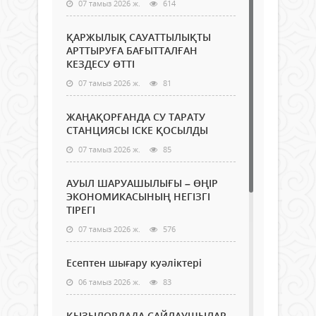
07 тамыз 2026 ж.
614
ҚАРЖЫЛЫҚ САУАТТЫЛЫҚТЫ
АРТТЫРУҒА БАҒЫТТАЛҒАН
КЕЗДЕСУ ӨТТІ
07 тамыз 2026 ж.
81
ЖАҢАҚОРҒАНДА СУ ТАРАТУ
СТАНЦИЯСЫ ІСКЕ ҚОСЫЛДЫ
07 тамыз 2026 ж.
85
АУЫЛ ШАРУАШЫЛЫҒЫ – ӨҢІР
ЭКОНОМИКАСЫНЫҢ НЕГІЗГІ
ТІРЕГІ
07 тамыз 2026 ж.
576
Есептен шығару куәліктері
06 тамыз 2026 ж.
83
ҚЫЗЫЛОРДАДА САЙЛАУШЫЛАР