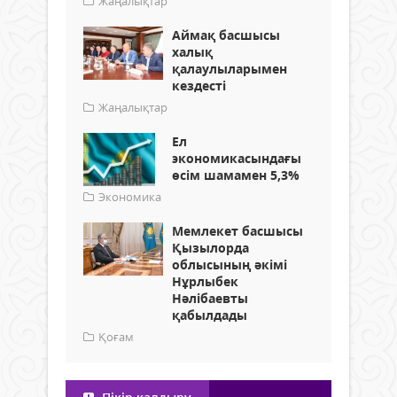
Жаңалықтар
Аймақ басшысы
халық
қалаулыларымен
кездесті
Жаңалықтар
Ел
экономикасындағы
өсім шамамен 5,3%
Экономика
Мемлекет басшысы
Қызылорда
облысының әкімі
Нұрлыбек
Нәлібаевты
қабылдады
Қоғам