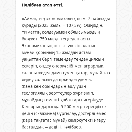
Нәлібаев атап өтті.
«Аймақтың экономикалық өсімі 7 пайызды
құрады (2023 жылы – 107,3%). Өзіңіздің,
Үкіметтің қолдауымен облысымыздың
бюджеті 750 млрд. теңгеден асты.
Экономиканың негізгі үлесін алатын
мұнай қорының 15 жылдан астам
уақыттан бергі төмендеу тенденциясын
ескеріп, өңдеу өнеркәсібі мен аграрлық
саланы жедел дамытумен қатар, мұнай-газ
өңдеу саласын да өркендетудеміз.
Жаңа кен орындарын ашу үшін
геологиялық зерттеулер жүргізіліп,
мұнайдың төменгі қабаттары игерілуде.
Кен орындарында 5 500 метр тереңдікке
дейін (скважина) бұрғылау, дәстүрлі емес
(қара тақтатас мұнай) көмірсутекті игеру
басталды», – деді Н.Нәлібаев.