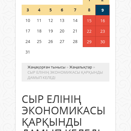
Шетелде жүрген Қазақстан
3
4
5
6
7
8
9
азаматтары қалай дауыс бере
алады?
10
11
12
13
14
15
16
05 тамыз 2026 ж.
164
17
18
19
20
21
22
23
24
25
26
27
28
29
30
31
Жаңақорған тынысы
»
Жаңалықтар
»
СЫР ЕЛІНІҢ ЭКОНОМИКАСЫ ҚАРҚЫНДЫ
ДАМЫП КЕЛЕДІ
СЫР ЕЛІНІҢ
ЭКОНОМИКАСЫ
ҚАРҚЫНДЫ