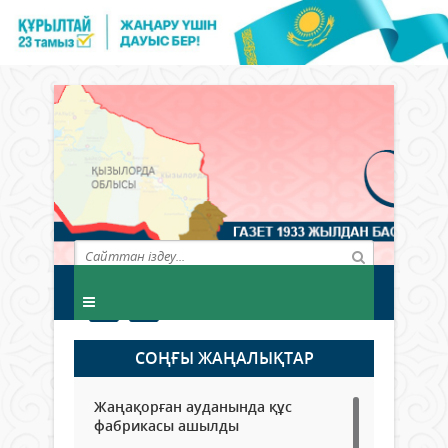
СОҢҒЫ ЖАҢАЛЫҚТАР
Жаңақорған ауданында құс
фабрикасы ашылды