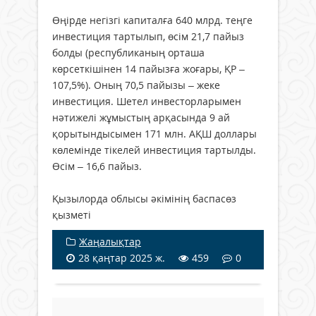
Өңірде негізгі капиталға 640 млрд. теңге
инвестиция тартылып, өсім 21,7 пайыз
болды (республиканың орташа
көрсеткішінен 14 пайызға жоғары, ҚР –
107,5%). Оның 70,5 пайызы – жеке
инвестиция. Шетел инвесторларымен
нәтижелі жұмыстың арқасында 9 ай
қорытындысымен 171 млн. АҚШ доллары
көлемінде тікелей инвестиция тартылды.
Өсім – 16,6 пайыз.
Қызылорда облысы әкімінің баспасөз
қызметі
Жаңалықтар
28 қаңтар 2025 ж.
459
0