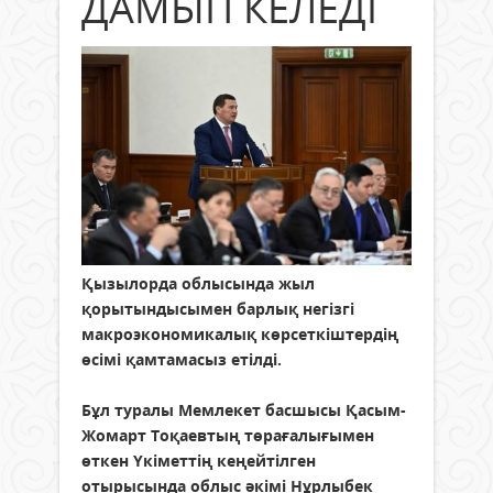
ДАМЫП КЕЛЕДІ
Қызылорда облысында жыл
қорытындысымен барлық негізгі
макроэкономикалық көрсеткіштердің
өсімі қамтамасыз етілді.
Бұл туралы Мемлекет басшысы Қасым-
Жомарт Тоқаевтың төрағалығымен
өткен Үкіметтің кеңейтілген
отырысында облыс әкімі Нұрлыбек