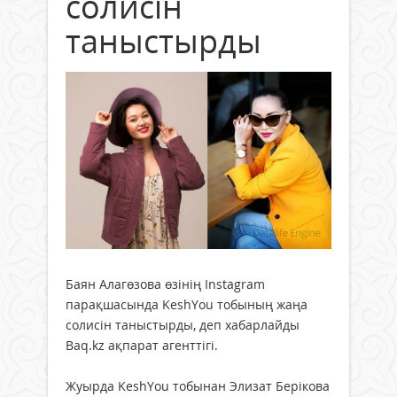
солисін
таныстырды
Баян Алагөзова өзінің Instagram
парақшасында KeshYou тобының жаңа
солисін таныстырды, деп хабарлайды
Baq.kz ақпарат агенттігі.
Жуырда KeshYou тобынан Элизат Берікова