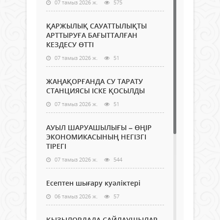
07 тамыз 2026 ж.
575
ҚАРЖЫЛЫҚ САУАТТЫЛЫҚТЫ
АРТТЫРУҒА БАҒЫТТАЛҒАН
КЕЗДЕСУ ӨТТІ
07 тамыз 2026 ж.
51
ЖАҢАҚОРҒАНДА СУ ТАРАТУ
СТАНЦИЯСЫ ІСКЕ ҚОСЫЛДЫ
07 тамыз 2026 ж.
51
АУЫЛ ШАРУАШЫЛЫҒЫ – ӨҢІР
ЭКОНОМИКАСЫНЫҢ НЕГІЗГІ
ТІРЕГІ
07 тамыз 2026 ж.
544
Есептен шығару куәліктері
06 тамыз 2026 ж.
57
ҚЫЗЫЛОРДАДА САЙЛАУШЫЛАР