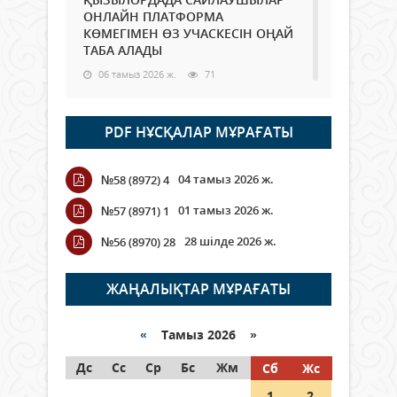
ОНЛАЙН ПЛАТФОРМА
КӨМЕГІМЕН ӨЗ УЧАСКЕСІН ОҢАЙ
ТАБА АЛАДЫ
06 тамыз 2026 ж.
71
Open Air: Қызылорда облысы
PDF НҰСҚАЛАР МҰРАҒАТЫ
полиция департаменті 20
мыңнан астам көрерменнің
қауіпсіздігін қамтамасыз етті
04 тамыз 2026 ж.
№58 (8972) 4
06 тамыз 2026 ж.
81
01 тамыз 2026 ж.
№57 (8971) 1
Wi-Fi ҚАБЫРҒА АРҚЫЛЫ ҚАЛАЙ
28 шілде 2026 ж.
№56 (8970) 28
ӨТЕДІ?
06 тамыз 2026 ж.
252
ЖАҢАЛЫҚТАР МҰРАҒАТЫ
Как могут проголосовать
граждане Казахстана,
«
Тамыз 2026 »
находящиеся за рубежом?
Дс
Сс
Ср
Бс
Жм
Сб
Жс
05 тамыз 2026 ж.
131
1
2