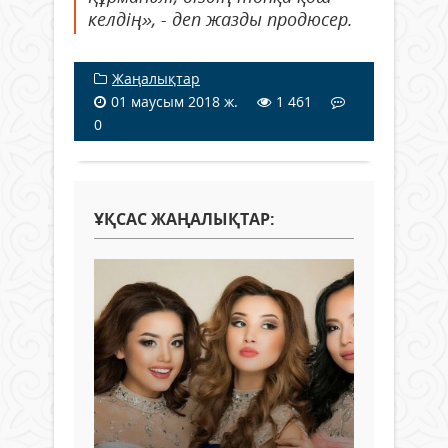
келдің», - деп жазды продюсер.
Жаңалықтар
01 маусым 2018 ж.
1 461
0
ҰҚСАС ЖАҢАЛЫҚТАР: