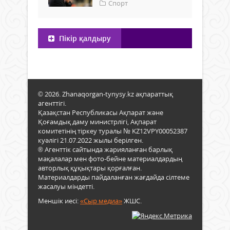
Спорт
Пікір қалдыру
© 2026. Zhanaqorgan-tynysy.kz ақпараттық
агенттігі.
Қазақстан Республикасы Ақпарат және
Қоғамдық даму министрлігі, Ақпарат
комитетінің тіркеу туралы № KZ12VPY00052387
куәлігі 21.07.2022 жылы берілген.
® Агенттік сайтында жарияланған барлық
мақалалар мен фото-бейне материалдардың
авторлық құқықтары қорғалған.
Материалдарды пайдаланған жағдайда сілтеме
жасалуы міндетті.
Меншік иесі:
«Сыр медиа»
ЖШС.