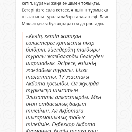
кетіп, құрамы жаңа әншімен толықты.
Естеріңізге сала кетсек, әншінің тұрмысқа
шығатыны туралы хабар тараған еді. Баян
Мақсатқызы бұл ақпаратты да растады.
«Келіп, кетіп жатқан
солистерге қатысты пікір
білдіріп, әйелдердің тағдыры
туралы жазбаларды бөлісуден
шаршадым. Әсіресе, өзімнің
жағдайым туралы. Бізге
талантты, 17 жастағы
Ақбота қосылды. Ол жуырда
тұрмысқа шығатын
Элизатты алмастырды. Мен
оған отбасылық бақыт
тілеймін. Ал Ақботаға
шығармашылық табыс
тілеймін. Еңбекқор Ақбота
Құрманәлі, біздің топқа қош