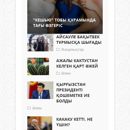
"КЕШЬЮ" ТОБЫ ҚҰРАМЫНДА
ТАҒЫ ӨЗГЕРІС
АЙСАУЛЕ БАҚЫТБЕК
ТҰРМЫСҚА ШЫҒАДЫ
Жаңалықтар
АЖАЛЫ КАКТУСТАН
КЕЛГЕН ҚАРТ ӘЖЕЙ
Әлем
ҚЫРҒЫЗСТАН
ПРЕЗИДЕНТІ
ҚОШЕМЕТКЕ ИЕ
БОЛДЫ
Әлем
КАКАКУ КЕТТІ. НЕ
ҮШІН?