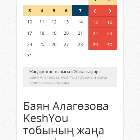
Шетелде жүрген Қазақстан
3
4
5
6
7
8
9
азаматтары қалай дауыс бере
алады?
10
11
12
13
14
15
16
05 тамыз 2026 ж.
142
17
18
19
20
21
22
23
24
25
26
27
28
29
30
31
Жаңақорған тынысы
»
Жаңалықтар
»
Баян Алагөзова KeshYou тобының жаңа
солисін таныстырды
Баян Алагөзова
KeshYou
тобының жаңа