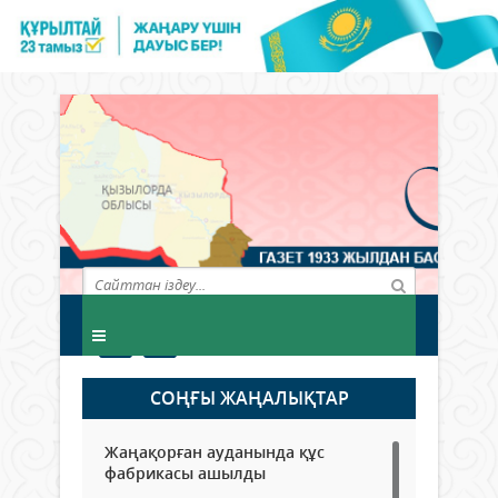
СОҢҒЫ ЖАҢАЛЫҚТАР
Жаңақорған ауданында құс
фабрикасы ашылды