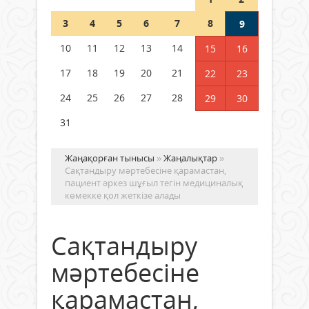
Шетелде жүрген Қазақстан
3
4
5
6
7
8
9
азаматтары қалай дауыс бере
алады?
10
11
12
13
14
15
16
05 тамыз 2026 ж.
171
17
18
19
20
21
22
23
24
25
26
27
28
29
30
31
Жаңақорған тынысы
»
Жаңалықтар
»
Сақтандыру мәртебесіне қарамастан,
пациент әркез шұғыл тегін медициналық
көмекке қол жеткізе алады
Сақтандыру
мәртебесіне
қарамастан,