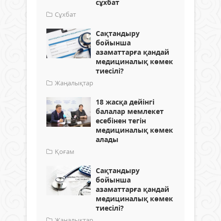
сұхбат
Сұхбат
Сақтандыру
бойынша
азаматтарға қандай
медициналық көмек
тиесілі?
Жаңалықтар
18 жасқа дейінгі
балалар мемлекет
есебінен тегін
медициналық көмек
алады
Қоғам
Сақтандыру
бойынша
азаматтарға қандай
медициналық көмек
тиесілі?
Жаңалықтар