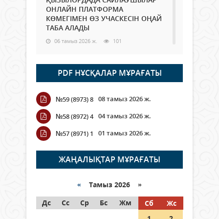
ОНЛАЙН ПЛАТФОРМА
КӨМЕГІМЕН ӨЗ УЧАСКЕСІН ОҢАЙ
ТАБА АЛАДЫ
06 тамыз 2026 ж.
101
Open Air: Қызылорда облысы
PDF НҰСҚАЛАР МҰРАҒАТЫ
полиция департаменті 20
мыңнан астам көрерменнің
қауіпсіздігін қамтамасыз етті
08 тамыз 2026 ж.
№59 (8973) 8
06 тамыз 2026 ж.
123
04 тамыз 2026 ж.
№58 (8972) 4
Wi-Fi ҚАБЫРҒА АРҚЫЛЫ ҚАЛАЙ
01 тамыз 2026 ж.
№57 (8971) 1
ӨТЕДІ?
06 тамыз 2026 ж.
278
ЖАҢАЛЫҚТАР МҰРАҒАТЫ
Как могут проголосовать
граждане Казахстана,
«
Тамыз 2026 »
находящиеся за рубежом?
Дс
Сс
Ср
Бс
Жм
Сб
Жс
05 тамыз 2026 ж.
160
1
2