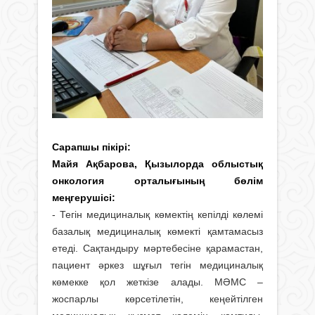
Сарапшы пікірі
:
Майя Ақбарова, Қызылорда облыстық
онкология орталығының бөлім
меңгерушісі:
- Тегін медициналық көмектің кепілді көлемі
базалық медициналық көмекті қамтамасыз
етеді. Сақтандыру мәртебесіне қарамастан,
пациент әркез шұғыл тегін медициналық
көмекке қол жеткізе алады. МӘМС –
жоспарлы көрсетілетін, кеңейтілген