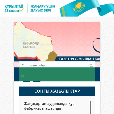
СОҢҒЫ ЖАҢАЛЫҚТАР
Жаңақорған ауданында құс
фабрикасы ашылды