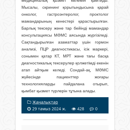
медициналық қызмет көлемін қамтиды.
Мысалы, скрининг қорытындысына қарай
онколог, гастроэнтеролог, проктолог
мамандарының кенестері қарастырылған.
Барлық тексеру және тар бейінді мамандар
консультациясы МӘМС аясында жүргізіледі.
Сақтандырылған азаматтар үшін гормон
анализі, ПЦР диагностикасы, ісік маркері,
сонымен қатар КТ, МРТ және тағы басқа
диагностикалық тексерулер қолжетімді екенін
атап айтқым келеді. Сондай-ақ, МӘМС
жүйесінде пациенттер жоғары
технологияларды пайдалана отырып,
қымбат қызмет түрлерін тұтына алады.
Жаңалықтар
29 тамыз 2024 ж.
428
0