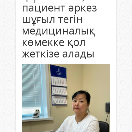
пациент әркез
шұғыл тегін
медициналық
көмекке қол
жеткізе алады