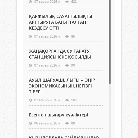
07 тамыз 2026 ж.
622
ҚАРЖЫЛЫҚ САУАТТЫЛЫҚТЫ
АРТТЫРУҒА БАҒЫТТАЛҒАН
КЕЗДЕСУ ӨТТІ
07 тамыз 2026 ж.
86
ЖАҢАҚОРҒАНДА СУ ТАРАТУ
СТАНЦИЯСЫ ІСКЕ ҚОСЫЛДЫ
07 тамыз 2026 ж.
90
АУЫЛ ШАРУАШЫЛЫҒЫ – ӨҢІР
ЭКОНОМИКАСЫНЫҢ НЕГІЗГІ
ТІРЕГІ
07 тамыз 2026 ж.
582
Есептен шығару куәліктері
06 тамыз 2026 ж.
88
ҚЫЗЫЛОРДАДА САЙЛАУШЫЛАР