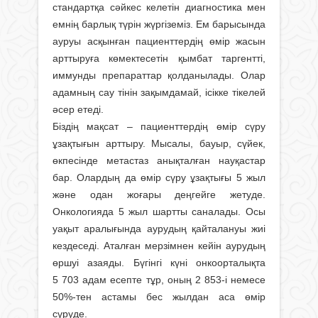
стандартқа сәйкес келетін диагностика мен
емнің барлық түрін жүргіземіз. Ем барысында
ауруы асқынған пациенттердің өмір жасын
арттыруға көмектесетін қымбат таргентті,
иммунды препараттар қолданылады. Олар
адамның сау тінін зақымдамай, ісікке тікелей
әсер етеді.
Біздің мақсат – пациенттердің өмір сүру
ұзақтығын арттыру. Мысалы, бауыр, сүйек,
өкпесінде метастаз анықталған науқастар
бар. Олардың да өмір сүру ұзақтығы 5 жыл
және одан жоғары деңгейге жетуде.
Онкологияда 5 жыл шартты саналады. Осы
уақыт аралығында аурудың қайталануы жиі
кездеседі. Аталған мерзімнен кейін аурудың
өршуі азаяды. Бүгінгі күні онкоорталықта
5 703 адам есепте тұр, оның 2 853-і немесе
50%-тен астамы бес жылдан аса өмір
сүруде.