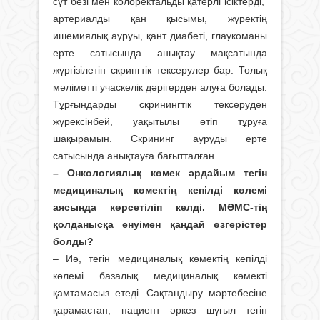
сүт безі мен колоректальды қатерлі ісіктерді,
артериалды қан қысымы, жүректің
ишемиялық ауруы, қант диабеті, глаукоманы
ерте сатысында анықтау мақсатында
жүргізілетін скрингтік тексерулер бар. Толық
мәліметті учаскелік дәрігерден алуға болады.
Тұрғындарды скринингтік тексеруден
жүрексінбей, уақытылы өтіп тұруға
шақырамын. Скрининг ауруды ерте
сатысында анықтауға бағытталған.
– Онкологиялық көмек әрдайым тегін
медициналық көмектің кепілді көлемі
аясында көрсетіліп келді. МӘМС-тің
қолданысқа енуімен қандай өзгерістер
болды?
– Иә, тегін медициналық көмектің кепілді
көлемі базалық медициналық көмекті
қамтамасыз етеді. Сақтандыру мәртебесіне
қарамастан, пациент әркез шұғыл тегін