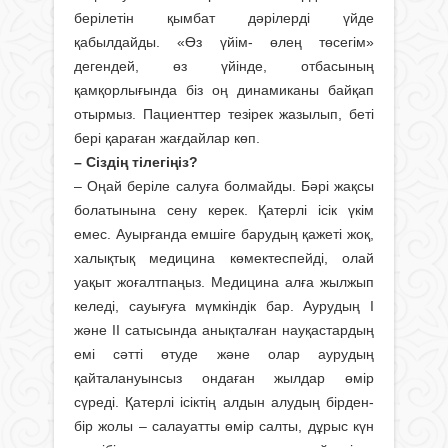
берілетін қымбат дәрілерді үйде
қабылдайды. «Өз үйім- өлең төсегім»
дегендей, өз үйінде, отбасының
қамқорлығында біз оң динамиканы байқап
отырмыз. Пациенттер тезірек жазылып, беті
бері қараған жағдайлар көп.
– Сіздің тілегіңіз?
– Оңай беріле салуға болмайды. Бәрі жақсы
болатынына сену керек. Қатерлі ісік үкім
емес. Ауырғанда емшіге барудың қажеті жоқ,
халықтық медицина көмектеспейді, олай
уақыт жоғалтпаңыз. Медицина алға жылжып
келеді, сауығуға мүмкіндік бар. Аурудың І
және ІІ сатысында анықталған науқастардың
емі сәтті өтуде және олар аурудың
қайталануынсыз ондаған жылдар өмір
сүреді. Қатерлі ісіктің алдын алудың бірден-
бір жолы – салауатты өмір салты, дұрыс күн