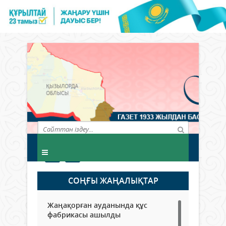
СОҢҒЫ ЖАҢАЛЫҚТАР
Жаңақорған ауданында құс
фабрикасы ашылды