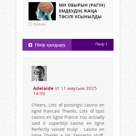
МИ ОБЫРЫН (РАГІН)
ЕМДЕУДІҢ ЖАҢА
ТӘСІЛІ ҰСЫНЫЛДЫ
Қоғам
Пікір
1
Пікір қалдыру
Adelaide
от 11 маусым 2025
14:50
Cheers, Lots of postings! casino en
ligne francais Thanks. Lots of tips!
casino en ligne France You actually
said it superbly! casino en ligne
Perfectly voiced truly! . casino en
ligne Thanks a lot, Fantastic stuff.