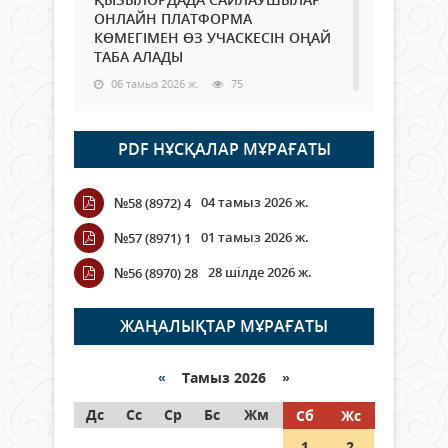
ОНЛАЙН ПЛАТФОРМА
КӨМЕГІМЕН ӨЗ УЧАСКЕСІН ОҢАЙ
ТАБА АЛАДЫ
06 тамыз 2026 ж.
75
Open Air: Қызылорда облысы
PDF НҰСҚАЛАР МҰРАҒАТЫ
полиция департаменті 20
мыңнан астам көрерменнің
қауіпсіздігін қамтамасыз етті
04 тамыз 2026 ж.
№58 (8972) 4
06 тамыз 2026 ж.
83
01 тамыз 2026 ж.
№57 (8971) 1
Wi-Fi ҚАБЫРҒА АРҚЫЛЫ ҚАЛАЙ
28 шілде 2026 ж.
№56 (8970) 28
ӨТЕДІ?
06 тамыз 2026 ж.
253
ЖАҢАЛЫҚТАР МҰРАҒАТЫ
Как могут проголосовать
граждане Казахстана,
«
Тамыз 2026 »
находящиеся за рубежом?
Дс
Сс
Ср
Бс
Жм
Сб
Жс
05 тамыз 2026 ж.
132
1
2