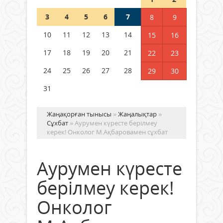
Шетелде жүрген Қазақстан
3
4
5
6
7
8
9
азаматтары қалай дауыс бере
алады?
10
11
12
13
14
15
16
05 тамыз 2026 ж.
143
17
18
19
20
21
22
23
24
25
26
27
28
29
30
31
Жаңақорған тынысы
»
Жаңалықтар
»
Сұхбат
» Аурумен күресте берілмеу
керек! Онколог М.Ақбаровамен сұхбат
Аурумен күресте
берілмеу керек!
Онколог