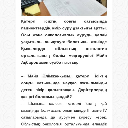
Қатерлі ісіктің соңғы сатысында
пациенттердің өмір сүру ұзақтығы артты.
Осы және онкологиялық ауруды қалай
уақытылы анықтауға болатыны жөнінде
Қызылорда облыстық онкология
орталығының бөлім меңгерушісі Майя
Ақбаровамен сұхбаттастық.
– Майя Әлімжанқызы, қатерлі ісіктің
соңғы сатысында науқас жазылмайды
деген пікір қалыптасқан. Дәрігерлердің
қазіргі болжамы қандай?
– Шынына келсек, қатерлі ісіктің қай
кезеңінде болмасын, оның ішінде ІІІ және IV
сатыларында да аурумен күресу керек.
Облыстық онкология орталығында әлемдік