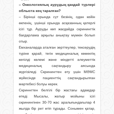
– Онкологиялық аурудың қандай түрлері
облыста кең таралған?
– Бірінші орында сүт безінің, одан кейін
өкпенің, үшінші орында асқазанның қатерлі
ісігі тұр. Ауруды көп жағдайда скринингтік
бағдарлама арқылы анықтау мүмкін болып
отыр.
Емханаларда аталған зерттеулер, тексерудің
түріне қарай, тегін медициналық көмектің
кепілді көлемі және міндетті әлеуметтік
медициналық сақтандыру аясында
жүргізіледі. Скринингтен өту үшін МӘМС
жүйесінде пациенттің сақтандырылған
мәртебесі болуы керек.
Скриннгтен белгілі бір жастағы адамдар
өтеді. Мысалы, жатыр мойыны ісігі
скринингінен 30-70 жас аралығындағылар 4
жылда бір рет өтіп тұрады. Сонымен қатар,