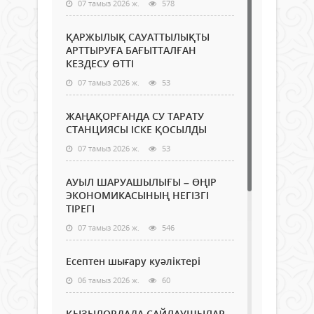
07 тамыз 2026 ж.
578
ҚАРЖЫЛЫҚ САУАТТЫЛЫҚТЫ
АРТТЫРУҒА БАҒЫТТАЛҒАН
КЕЗДЕСУ ӨТТІ
07 тамыз 2026 ж.
53
ЖАҢАҚОРҒАНДА СУ ТАРАТУ
СТАНЦИЯСЫ ІСКЕ ҚОСЫЛДЫ
07 тамыз 2026 ж.
53
АУЫЛ ШАРУАШЫЛЫҒЫ – ӨҢІР
ЭКОНОМИКАСЫНЫҢ НЕГІЗГІ
ТІРЕГІ
07 тамыз 2026 ж.
546
Есептен шығару куәліктері
06 тамыз 2026 ж.
60
ҚЫЗЫЛОРДАДА САЙЛАУШЫЛАР