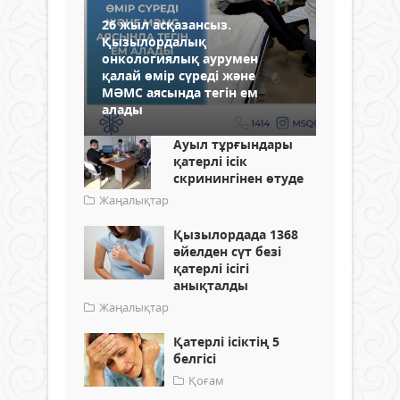
26 жыл асқазансыз.
Қызылордалық
онкологиялық аурумен
қалай өмір сүреді және
МӘМС аясында тегін ем
алады
Ауыл тұрғындары
қатерлі ісік
скринингінен өтуде
Жаңалықтар
Қызылордада 1368
әйелден сүт безі
қатерлі ісігі
анықталды
Жаңалықтар
Қатерлі ісіктің 5
белгісі
Қоғам