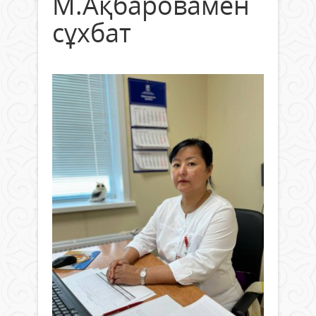
М.Ақбаровамен
сұхбат