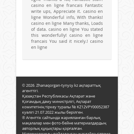
casino en ligne francais Fantastic
write ups, Appreciate it. casino en
ligne Wonderful info, With thanks!
casino en ligne Many thanks, Loads
of data. casino en ligne You stated
this wonderfully! casino en ligne
francais You said it nicely.! casino
en ligne
© 2026. Zhanaqorgan-tynysy.kz ақпараттық
агенттігі.
Қазақстан Республикасы Ақпарат және
Қоғамдық даму министрлігі, Ақпарат
комитетінің тіркеу туралы № KZ12VPY00052387
куәлігі 21.07.2022 жылы берілген.
® Агенттік сайтында жарияланған барлық
мақалалар мен фото-бейне материалдардың
авторлық құқықтары қорғалған.
Материалдарды пайдаланған жағдайда сілтеме