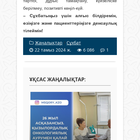
тәртібі, дұрыс тамақтану, күйзеліске
берілмеу, позитивті көңіл-күй.
– Сұхбатыңыз үшін алғыс білдіремін,
өзіңізге және пациенттеріңізге денсаулық
тілеймін!
Жаңалықтар
/
Сұхбат
22 тамыз 2024 ж.
6 086
1
ҰҚСАС ЖАҢАЛЫҚТАР: