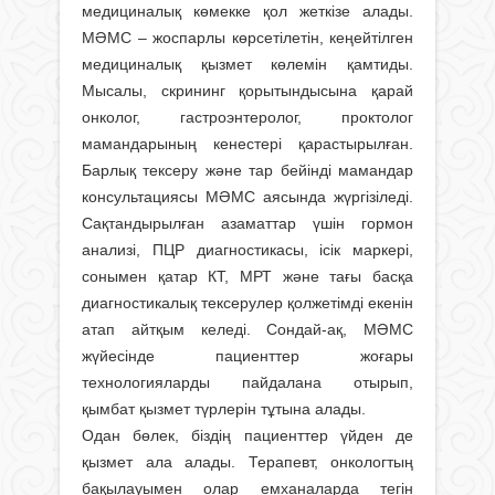
медициналық көмекке қол жеткізе алады.
МӘМС – жоспарлы көрсетілетін, кеңейтілген
медициналық қызмет көлемін қамтиды.
Мысалы, скрининг қорытындысына қарай
онколог, гастроэнтеролог, проктолог
мамандарының кенестері қарастырылған.
Барлық тексеру және тар бейінді мамандар
консультациясы МӘМС аясында жүргізіледі.
Сақтандырылған азаматтар үшін гормон
анализі, ПЦР диагностикасы, ісік маркері,
сонымен қатар КТ, МРТ және тағы басқа
диагностикалық тексерулер қолжетімді екенін
атап айтқым келеді. Сондай-ақ, МӘМС
жүйесінде пациенттер жоғары
технологияларды пайдалана отырып,
қымбат қызмет түрлерін тұтына алады.
Одан бөлек, біздің пациенттер үйден де
қызмет ала алады. Терапевт, онкологтың
бақылауымен олар емханаларда тегін