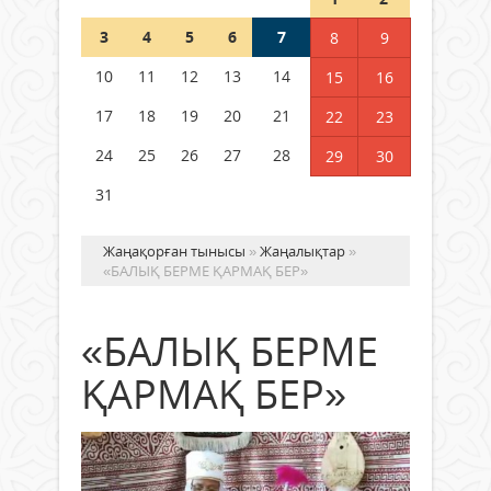
3
4
5
6
7
8
9
Германия аптап ыстыққа
байланысты суды үнемдей
10
11
12
13
14
15
16
бастады
17
18
19
20
21
22
23
04 тамыз 2026 ж.
100
24
25
26
27
28
29
30
31
Жаңақорған тынысы
»
Жаңалықтар
»
«БАЛЫҚ БЕРМЕ ҚАРМАҚ БЕР»
«БАЛЫҚ БЕРМЕ
ҚАРМАҚ БЕР»