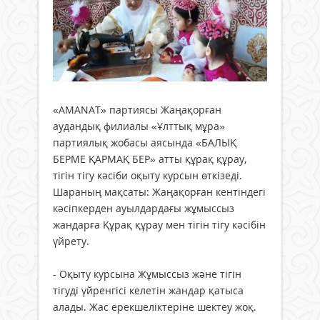
«АМАNАТ» партиясы Жаңақорған
аудандық филиалы «Ұлттық мұра»
партиялық жобасы аясында «БАЛЫҚ
БЕРМЕ ҚАРМАҚ БЕР» атты құрақ құрау,
тігін тігу кәсіби оқыту курсын өткізеді.
Шараның мақсаты: Жаңақорған кентіндегі
кәсіпкерден ауылдардағы жұмыссыз
жандарға Құрақ құрау мен тігін тігу кәсібін
үйрету.
- Оқыту курсына Жұмыссыз және тігін
тігуді үйренгісі келетін жандар қатыса
алады. Жас ерекшеліктеріне шектеу жоқ.