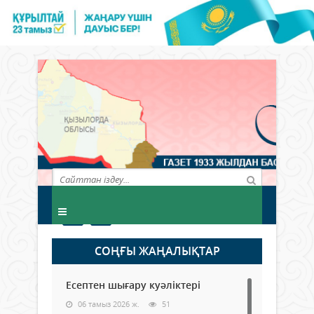
СОҢҒЫ ЖАҢАЛЫҚТАР
Есептен шығару куәліктері
06 тамыз 2026 ж.
51