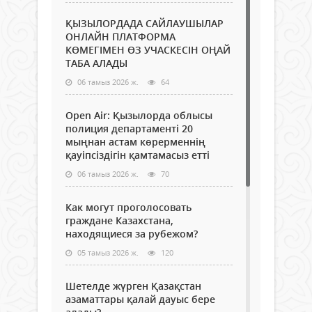
ҚЫЗЫЛОРДАДА САЙЛАУШЫЛАР
ОНЛАЙН ПЛАТФОРМА
КӨМЕГІМЕН ӨЗ УЧАСКЕСІН ОҢАЙ
ТАБА АЛАДЫ
06 тамыз 2026 ж.
64
Open Air: Қызылорда облысы
полиция департаменті 20
мыңнан астам көрерменнің
қауіпсіздігін қамтамасыз етті
06 тамыз 2026 ж.
70
Как могут проголосовать
граждане Казахстана,
находящиеся за рубежом?
05 тамыз 2026 ж.
120
Шетелде жүрген Қазақстан
азаматтары қалай дауыс бере