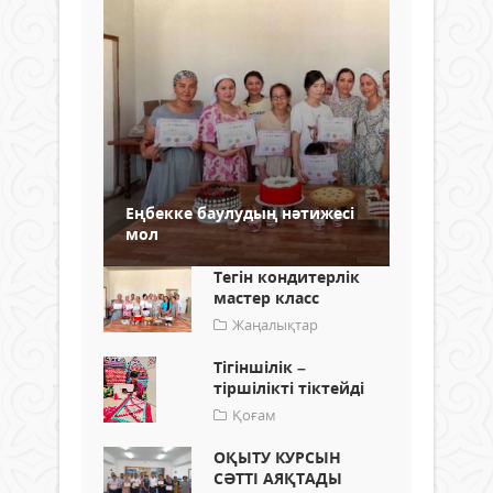
Еңбекке баулудың нәтижесі
мол
Тегін кондитерлік
мастер класс
Жаңалықтар
Тігіншілік –
тіршілікті тіктейді
Қоғам
ОҚЫТУ КУРСЫН
СӘТТІ АЯҚТАДЫ