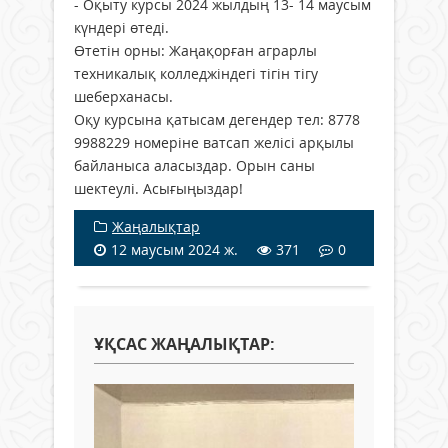
- Оқыту курсы 2024 жылдың 13- 14 маусым
күндері өтеді.
Өтетін орны: Жаңақорған аграрлы
техникалық колледжіндегі тігін тігу
шеберханасы.
Оқу курсына қатысам дегендер тел: 8778
9988229 номеріне ватсап желісі арқылы
байланыса аласыздар. Орын саны
шектеулі. Асығыңыздар!
Жаңалықтар
12 маусым 2024 ж.
371
0
ҰҚСАС ЖАҢАЛЫҚТАР: