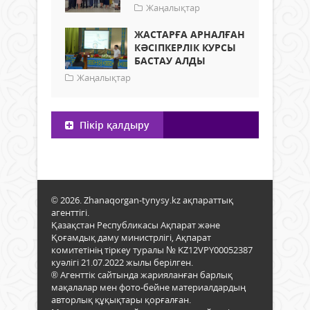
Жаңалықтар
ЖАСТАРҒА АРНАЛҒАН
КӘСІПКЕРЛІК КУРСЫ
БАСТАУ АЛДЫ
Жаңалықтар
Пікір қалдыру
© 2026. Zhanaqorgan-tynysy.kz ақпараттық
агенттігі.
Қазақстан Республикасы Ақпарат және
Қоғамдық даму министрлігі, Ақпарат
комитетінің тіркеу туралы № KZ12VPY00052387
куәлігі 21.07.2022 жылы берілген.
® Агенттік сайтында жарияланған барлық
мақалалар мен фото-бейне материалдардың
авторлық құқықтары қорғалған.