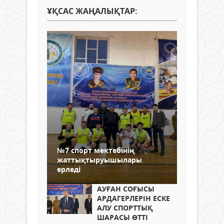
ҰҚСАС ЖАҢАЛЫҚТАР:
№7 спорт мектебінің
жаттықтыруышылары
ерледі
АУҒАН СОҒЫСЫ
АРДАГЕРЛЕРІН ЕСКЕ
АЛУ СПОРТТЫҚ
ШАРАСЫ ӨТТІ