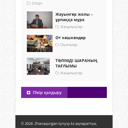
Спорт
Жауынгер жолы –
ұрпаққа мұра
Жаңалықтар
От кешкендер
Оқиғалар
ТӘЛІМДІ ШАРАНЫҢ
ТАҒЛЫМЫ
Жаңалықтар
Пікір қалдыру
© 2026. Zhanaqorgan-tynysy.kz ақпараттық