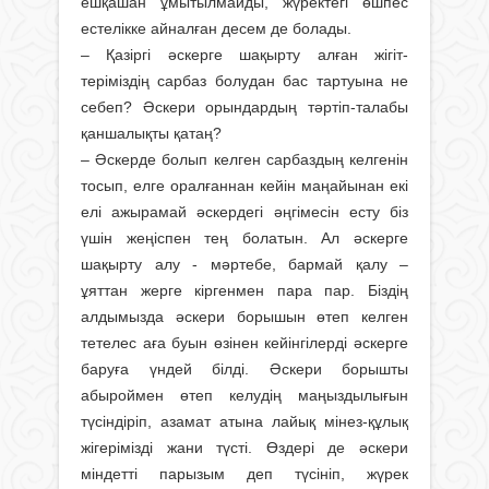
ешқашан ұмытылмайды, жүректегі өшпес
естелікке айналған десем де болады.
– Қазіргі әскерге шақырту алған жігіт­
теріміздің сарбаз болудан бас тартуына не
себеп? Әскери орындардың тәртіп-талабы
қаншалықты қатаң?
– Әскерде болып келген сарбаздың келгенін
тосып, елге оралғаннан кейін маңайынан екі
елі ажырамай әскердегі әңгімесін есту біз
үшін жеңіспен тең болатын. Ал әскерге
шақырту алу - мәртебе, бармай қалу –
ұяттан жерге кіргенмен пара пар. Біздің
алдымызда әскери борышын өтеп келген
тетелес аға буын өзінен кейінгілерді әскерге
баруға үндей білді. Әскери борышты
абыроймен өтеп келудің маңыздылығын
түсіндіріп, азамат атына лайық мінез-құлық
жігерімізді жани түсті. Өздері де әскери
міндетті парызым деп түсініп, жүрек