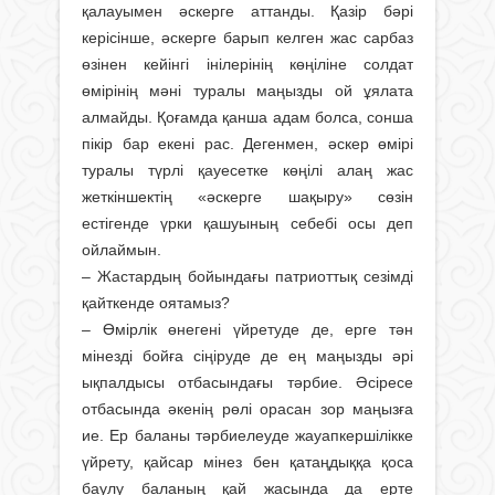
қалауымен әскерге аттанды. Қазір бәрі
керісінше, әскерге барып келген жас сарбаз
өзінен кейінгі інілерінің көңіліне солдат
өмірінің мәні туралы маңызды ой ұялата
алмайды. Қоғамда қанша адам болса, сонша
пікір бар екені рас. Дегенмен, әскер өмірі
туралы түрлі қауесетке көңілі алаң жас
жеткіншектің «әскерге шақыру» сөзін
естігенде үрки қашуының себебі осы деп
ойлаймын.
– Жастардың бойындағы патриоттық се­зімді
қайткенде оятамыз?
– Өмірлік өнегені үйретуде де, ерге тән
мінезді бойға сіңіруде де ең маңызды әрі
ықпалдысы отбасындағы тәрбие. Әсіресе
отбасында әкенің рөлі орасан зор маңызға
ие. Ер баланы тәрбиелеу­де жауапкершілікке
үйрету, қайсар мінез бен қатаңдыққа қоса
баулу баланың қай жасында да ерте