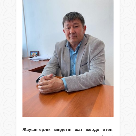
Жауынгерлік міндетін жат жерде өтеп,