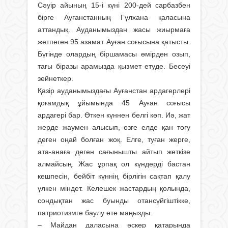
Сәуір айының 15-і күні 200-дей сарбазбен
бірге Ауғанстанның Гүлхана қаласына
аттандық. Ауданымыздан жасы жиырмаға
жетпеген 95 азамат Ауған соғысына қатысты.
Бүгінде олардың біршамасы өмірден озып,
тағы біразы арамызда қызмет етуде. Бесеуі
зейнеткер.
Қазір ауданымыздағы Ауғанстан ардагерлері
қоғамдық ұйымында 45 Ауған соғысы
ардагері бар. Өткен күннен белгі көп. Иә, жат
жерде жаумен алысып, өзге елде қан төгу
деген оңай болған жоқ. Елге, туған жерге,
ата-анаға деген сағынышты айтып жеткізе
алмайсың. Жас ұрпақ ол күндерді бастан
кешпесін, бейбіт күннің бірлігін сақтап қалу
үлкен міндет. Келешек жастардың қолында,
сондықтан жас буынды отансүйгіштікке,
патриотизмге баулу өте маңызды.
– Майдан даласына әскер қатарында