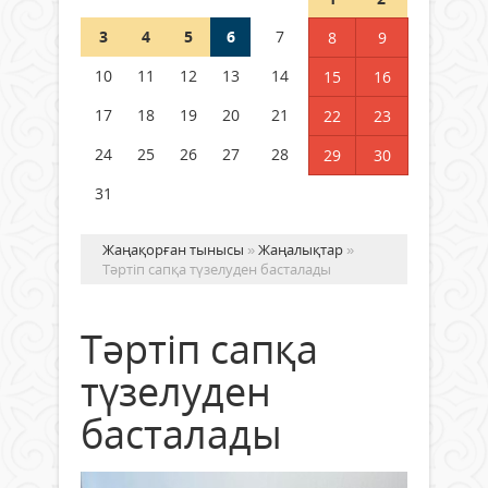
3
4
5
6
7
8
9
Германия аптап ыстыққа
байланысты суды үнемдей
10
11
12
13
14
15
16
бастады
17
18
19
20
21
22
23
04 тамыз 2026 ж.
87
24
25
26
27
28
29
30
31
Жаңақорған тынысы
»
Жаңалықтар
»
Тәртіп сапқа түзелуден басталады
Тәртіп сапқа
түзелуден
басталады