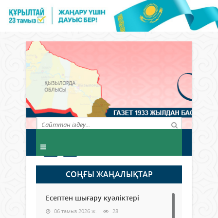
СОҢҒЫ ЖАҢАЛЫҚТАР
Есептен шығару куәліктері
06 тамыз 2026 ж.
28