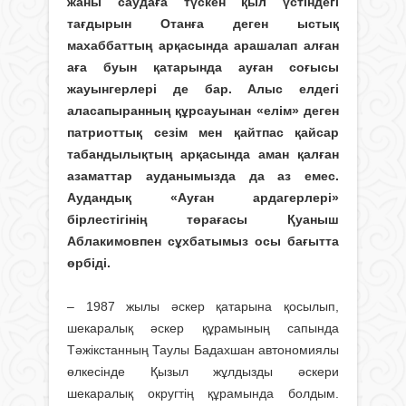
жаны саудаға түскен қыл үстіндегі
тағдырын Отанға деген ыстық
махаббаттың арқасында арашалап алған
аға буын қатарында ауған соғысы
жауынгерлері де бар. Алыс елдегі
аласапыран­ның құрсау­ы­­нан «елім» деген
патриот­тық сезім мен қайтпас қайсар
табандылықтың арқасында аман қалған
азаматтар ауданымызда да аз емес.
Аудандық «Ауған ардагерлері»
бірлестігінің төрағасы Қуаныш
Аблакимовпен сұхбатымыз осы бағытта
өрбіді.
– 1987 жылы әскер қатарына қосылып,
шекаралық әскер құрамының сапында
Тәжікстанның Таулы Бадахшан автономиялы
өлкесінде Қызыл жұлдызды әскери
шекаралық округтің құрамында болдым.