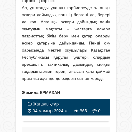
тәртібінің көрінісі.
Ал, ұлтжанды ұланды тәрбиелеуде алғашқы
әскери дайындық пәнінің бергені де, берері
де көп. Алғашқы әскери дайындық пәнін
оқытудың мақсаты – жастарға әскери
патриоттық білім беру мен қатар оларды
әскер қатарына дайындайды. Пәнді оқу
барысында мектеп оқушылары Қазақстан
Республикасы Қарулы Қүштері, олардың
ерекшелігі, тактикалық дайындық сияқты
тақырыптармен терең танысып қана қоймай
практика жүзінде де өздерін сынап көреді.
Жәмила ЕРМАХАН
Жаңалықтар
04 мамыр 2024 ж.
365
0