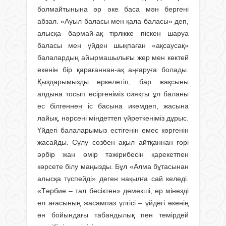
болмайтынына әр әке баса мән бергені
абзал. «Ауыл баласы мен қала баласы» деп,
алысқа бармай-ақ тірлікке піскен шаруа
баласы мен үйден шықпаған «ақсаусақ»
балалардың айырмашылығы жер мен көктей
екенін бір қарағаннан-ақ аңғаруға болады.
Қыздарымызды еркелетіп, бар жақсыны
алдына тосып өсіргеніміз сияқты ұл баланы
ес білгеннен іс басына икемдеп, жасына
лайық, нәрсені міндеттеп үйреткеніміз дұрыс.
Үйдегі балаларымыз естігенін емес көргенін
жасайды. Сұлу сөзбен ақыл айтқаннан гөрі
әрбір жан өмір тәжірибесін қарекетпен
көрсе­те білу маңызды. Бұл «Алма бұтасынан
алысқа түспейді» деген нақылға сай келеді.
«Тәрбие – тал бесіктен» демекші, ер мінезді
ел ағасының жасампаз үлгісі – үйдегі әкенің
өн бойындағы табандылық пен темірдей