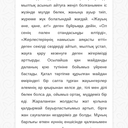
мылтық асынып айтуға жеңіл болғанымен іс
жүзінде мүлде бөлек, жаныңа ауыр тиіп,
жүрекке жүк болатындай жағдай. «Жауың
әне, қане, ат!» деген бұйрыққа дейін, «Ол
сенің пәлен отандасыңды өлтірді»,
«Жерлестеріңнің намысын аяқасты етті»
деген секілді сөздерді айтып, мылтық ұстап,
жауға қару кезенуге деген жігерімізді
арттырды. Осылайша қан майданды
даланың қою түтініне бойымыз үйрене
бастады. Қатал тәртіпке құрылған майдан
өміріндегі бір сапта тұрған жауынгерлер
әлемнің әр қиырынан келсе де, тілі мен ділі
бөлек болса да, ойымыз ортақ, мүддеміз бір
еді. Жараланған жолдасты жат қолына
қалдырмай бауырластығымыз артып, бірге
жан сауғалаған кездеріміз де болды. Мұның
барлығы өткен күннің еншісінде қалғанымен