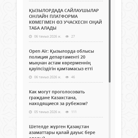
ҚЫЗЫЛОРДАДА САЙЛАУШЫЛАР
ОНЛАЙН ПЛАТФОРМА
КӨМЕГІМЕН ӨЗ УЧАСКЕСІН ОҢАЙ
ТАБА АЛАДЫ
06 тамыз 2026 ж.
27
Open Air: Қызылорда облысы
полиция департаменті 20
мыңнан астам көрерменнің
қауіпсіздігін қамтамасыз етті
06 тамыз 2026 ж.
46
Как могут проголосовать
граждане Казахстана,
находящиеся за рубежом?
05 тамыз 2026 ж.
111
Шетелде жүрген Қазақстан
азаматтары қалай дауыс бере