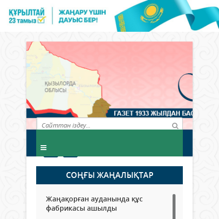
СОҢҒЫ ЖАҢАЛЫҚТАР
Жаңақорған ауданында құс
фабрикасы ашылды