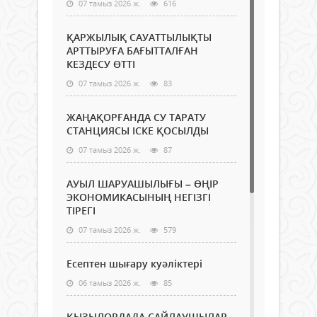
07 тамыз 2026 ж.
616
ҚАРЖЫЛЫҚ САУАТТЫЛЫҚТЫ
АРТТЫРУҒА БАҒЫТТАЛҒАН
КЕЗДЕСУ ӨТТІ
07 тамыз 2026 ж.
83
ЖАҢАҚОРҒАНДА СУ ТАРАТУ
СТАНЦИЯСЫ ІСКЕ ҚОСЫЛДЫ
07 тамыз 2026 ж.
87
АУЫЛ ШАРУАШЫЛЫҒЫ – ӨҢІР
ЭКОНОМИКАСЫНЫҢ НЕГІЗГІ
ТІРЕГІ
07 тамыз 2026 ж.
579
Есептен шығару куәліктері
06 тамыз 2026 ж.
85
ҚЫЗЫЛОРДАДА САЙЛАУШЫЛАР