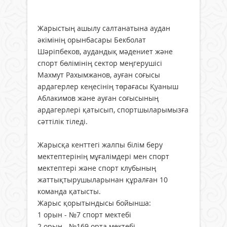
Жарыстың ашылу салтанатына аудан
әкімінің орынбасары Бекболат
Шәріпбеков, аудандық мәдениет және
спорт бөлімінің сектор меңгерушісі
Махмут Рахымжанов, ауған соғысы
ардагерлер кеңесінің төрағасы Қуаныш
Аблакимов және ауған соғысының
ардагерлері қатысып, спортшыларымызға
сәттілік тіледі.
Жарысқа кенттегі жалпы білім беру
мектептерінің мұғалімдері мен спорт
мектептері және спорт клубының
жаттықтырушыларынан құралған 10
команда қатысты.
Жарыс қорытындысы бойынша:
1 орын - №7 спорт мектебі
2 орын - №169 орта мектебі