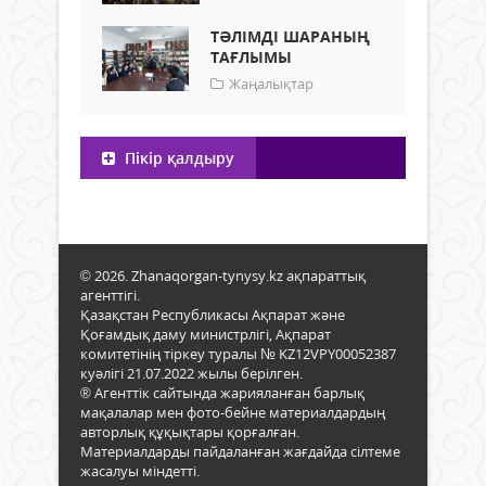
ТӘЛІМДІ ШАРАНЫҢ
ТАҒЛЫМЫ
Жаңалықтар
Пікір қалдыру
© 2026. Zhanaqorgan-tynysy.kz ақпараттық
агенттігі.
Қазақстан Республикасы Ақпарат және
Қоғамдық даму министрлігі, Ақпарат
комитетінің тіркеу туралы № KZ12VPY00052387
куәлігі 21.07.2022 жылы берілген.
® Агенттік сайтында жарияланған барлық
мақалалар мен фото-бейне материалдардың
авторлық құқықтары қорғалған.
Материалдарды пайдаланған жағдайда сілтеме
жасалуы міндетті.