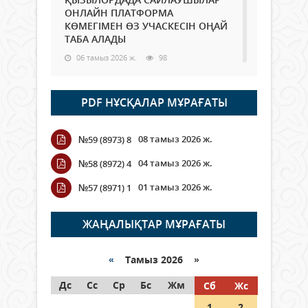
ОНЛАЙН ПЛАТФОРМА
КӨМЕГІМЕН ӨЗ УЧАСКЕСІН ОҢАЙ
ТАБА АЛАДЫ
06 тамыз 2026 ж.
98
Open Air: Қызылорда облысы
PDF НҰСҚАЛАР МҰРАҒАТЫ
полиция департаменті 20
мыңнан астам көрерменнің
қауіпсіздігін қамтамасыз етті
08 тамыз 2026 ж.
№59 (8973) 8
06 тамыз 2026 ж.
116
04 тамыз 2026 ж.
№58 (8972) 4
Wi-Fi ҚАБЫРҒА АРҚЫЛЫ ҚАЛАЙ
01 тамыз 2026 ж.
№57 (8971) 1
ӨТЕДІ?
06 тамыз 2026 ж.
276
ЖАҢАЛЫҚТАР МҰРАҒАТЫ
Как могут проголосовать
граждане Казахстана,
«
Тамыз 2026 »
находящиеся за рубежом?
Дс
Сс
Ср
Бс
Жм
Сб
Жс
05 тамыз 2026 ж.
157
1
2