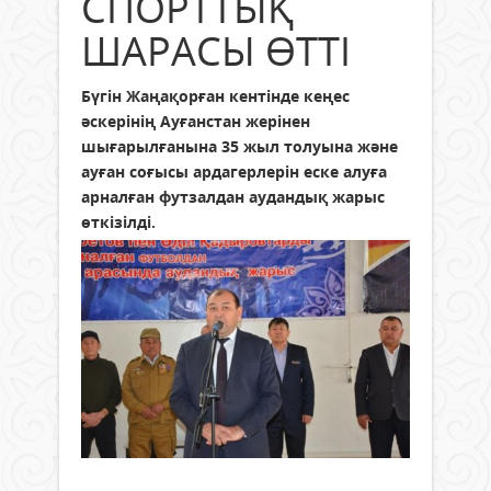
СПОРТТЫҚ
ШАРАСЫ ӨТТІ
Бүгін Жаңақорған кентінде кеңес
әскерінің Ауғанстан жерінен
шығарылғанына 35 жыл толуына және
ауған соғысы ардагерлерін еске алуға
арналған футзалдан аудандық жарыс
өткізілді.