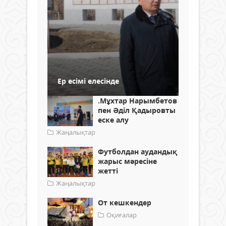
Ер есімі елесінде
.Мұхтар Нарымбетов
пен Әділ Қадыровты
еске алу
Жаңалықтар
Футболдан аудандық
жарыс мәресіне
жетті
Жаңалықтар
От кешкендер
Оқиғалар