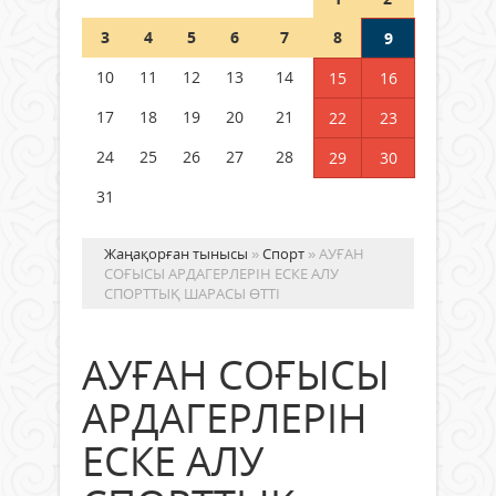
Шетелде жүрген Қазақстан
3
4
5
6
7
8
9
азаматтары қалай дауыс бере
алады?
10
11
12
13
14
15
16
05 тамыз 2026 ж.
168
17
18
19
20
21
22
23
24
25
26
27
28
29
30
31
Жаңақорған тынысы
»
Спорт
» АУҒАН
СОҒЫСЫ АРДАГЕРЛЕРІН ЕСКЕ АЛУ
СПОРТТЫҚ ШАРАСЫ ӨТТІ
АУҒАН СОҒЫСЫ
АРДАГЕРЛЕРІН
ЕСКЕ АЛУ