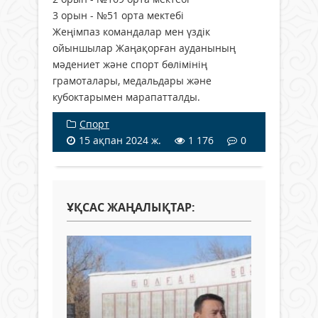
3 орын - №51 орта мектебі
Жеңімпаз командалар мен үздік
ойыншылар Жаңақорған ауданының
мәдениет және спорт бөлімінің
грамоталары, медальдары және
кубоктарымен марапатталды.
Спорт
15 ақпан 2024 ж.
1 176
0
ҰҚСАС ЖАҢАЛЫҚТАР: