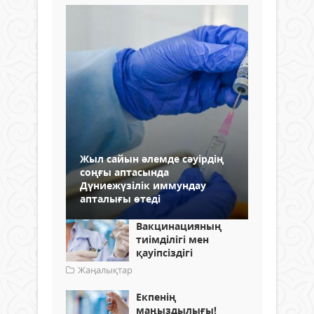
Жыл сайын әлемде сәуірдің
соңғы аптасында
Дүниежүзілік иммундау
апталығы өтеді
Вакцинацияның
тиімділігі мен
қауіпсіздігі
Жаңалықтар
Екпенің
маңыздылығы!