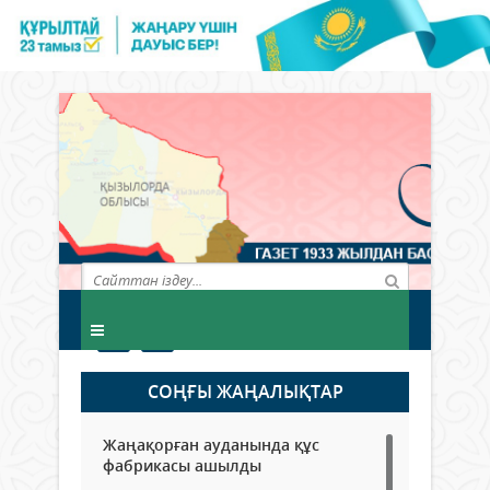
СОҢҒЫ ЖАҢАЛЫҚТАР
Жаңақорған ауданында құс
фабрикасы ашылды