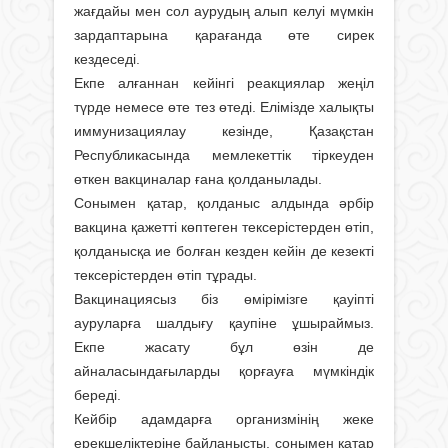
жағдайы мен сол аурудың алып келуі мүмкін
зардаптарына қарағанда өте сирек
кездеседі.
Екпе алғаннан кейінгі реакциялар жеңіл
түрде немесе өте тез өтеді. Елімізде халықты
иммунизациялау кезінде, Қазақстан
Республикасында мемлекеттік тіркеуден
өткен вакциналар ғана қолданылады.
Сонымен қатар, қолданыс алдында әрбір
вакцина қажетті көптеген тексерістерден өтіп,
қолданысқа ие болған кезден кейін де кезекті
тексерістерден өтіп тұрады.
Вакцинациясыз біз өмірімізге қауіпті
ауруларға шалдығу қаупіне ұшыраймыз.
Екпе жасату бұл өзін де
айналасындағыларды қорғауға мүмкіндік
береді.
Кейбір адамдарға организмінің жеке
ерекшеліктеріне байланысты, сонымен қатар