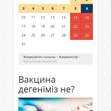
Шетелде жүрген Қазақстан
3
4
5
6
7
8
9
азаматтары қалай дауыс бере
алады?
10
11
12
13
14
15
16
05 тамыз 2026 ж.
171
17
18
19
20
21
22
23
24
25
26
27
28
29
30
31
Жаңақорған тынысы
»
Жаңалықтар
»
Вакцина дегеніміз не?
Вакцина
дегеніміз не?