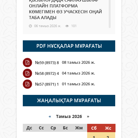
ОНЛАЙН ПЛАТФОРМА
КӨМЕГІМЕН ӨЗ УЧАСКЕСІН ОҢАЙ
ТАБА АЛАДЫ
06 тамыз 2026 ж.
101
Open Air: Қызылорда облысы
PDF НҰСҚАЛАР МҰРАҒАТЫ
полиция департаменті 20
мыңнан астам көрерменнің
қауіпсіздігін қамтамасыз етті
08 тамыз 2026 ж.
№59 (8973) 8
06 тамыз 2026 ж.
124
04 тамыз 2026 ж.
№58 (8972) 4
Wi-Fi ҚАБЫРҒА АРҚЫЛЫ ҚАЛАЙ
01 тамыз 2026 ж.
№57 (8971) 1
ӨТЕДІ?
06 тамыз 2026 ж.
278
ЖАҢАЛЫҚТАР МҰРАҒАТЫ
Как могут проголосовать
граждане Казахстана,
«
Тамыз 2026 »
находящиеся за рубежом?
Дс
Сс
Ср
Бс
Жм
Сб
Жс
05 тамыз 2026 ж.
160
1
2