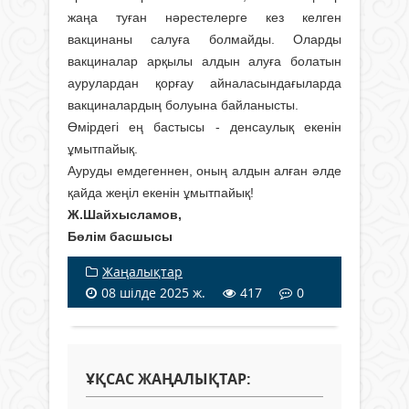
жаңа туған нәрестелерге кез келген
вакцинаны салуға болмайды. Оларды
вакциналар арқылы алдын алуға болатын
аурулардан қорғау айналасындағыларда
вакциналардың болуына байланысты.
Өмірдегі ең бастысы - денсаулық екенін
ұмытпайық.
Ауруды емдегеннен, оның алдын алған әлде
қайда жеңіл екенін ұмытпайық!
Ж.Шайхысламов,
Бөлім басшысы
Жаңалықтар
08 шілде 2025 ж.
417
0
ҰҚСАС ЖАҢАЛЫҚТАР: