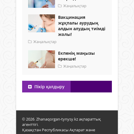
Жаңалықтар
Вакцинация
жұқпалы аурудың
алдын алудың тиімді
жолы!
Жаңалықтар
Екпенің маңызы
ерекше!
Жаңалықтар
Пікір қалдыру
© 2026. Zhanaqorgan-tynysy.kz ақпараттық
агенттігі.
Қазақстан Республикасы Ақпарат және