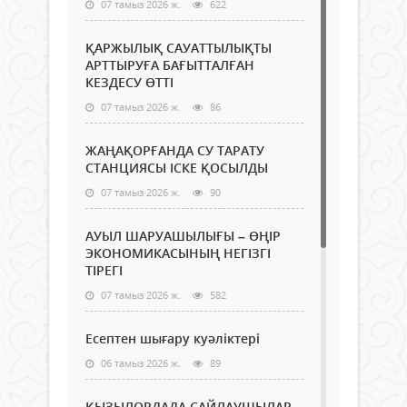
07 тамыз 2026 ж.
622
ҚАРЖЫЛЫҚ САУАТТЫЛЫҚТЫ
АРТТЫРУҒА БАҒЫТТАЛҒАН
КЕЗДЕСУ ӨТТІ
07 тамыз 2026 ж.
86
ЖАҢАҚОРҒАНДА СУ ТАРАТУ
СТАНЦИЯСЫ ІСКЕ ҚОСЫЛДЫ
07 тамыз 2026 ж.
90
АУЫЛ ШАРУАШЫЛЫҒЫ – ӨҢІР
ЭКОНОМИКАСЫНЫҢ НЕГІЗГІ
ТІРЕГІ
07 тамыз 2026 ж.
582
Есептен шығару куәліктері
06 тамыз 2026 ж.
89
ҚЫЗЫЛОРДАДА САЙЛАУШЫЛАР