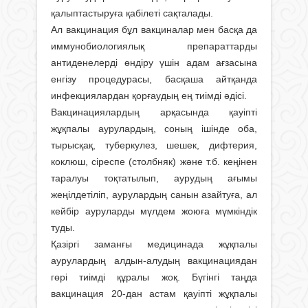
қалыптастыруға қабілеті сақталады.
Ал вакцинация бұл вакциналар мен басқа да
иммунобиологиялық препараттарды
антиденелерді өндіру үшін адам ағзасына
енгізу процедурасы, басқаша айтқанда
инфекциялардан қорғаудың ең тиімді әдісі.
Вакцинациялардың арқасында қауіпті
жұқпалы аурулардың, соның ішінде оба,
тырысқақ, туберкулез, шешек, дифтерия,
коклюш, сіреспе (столбняк) және т.б. кеңінен
таралуы тоқтатылып, аурудың ағымы
жеңілдетіліп, аурулардың санын азайтуға, ал
кейбір ауруларды мүлдем жоюға мүмкіндік
туды.
Қазіргі заманғы медицинада жұқпалы
аурулардың алдын-алудың вакцинациядан
гөрі тиімді құралы жоқ. Бүгінгі таңда
вакцинация 20-дан астам қауіпті жұқпалы