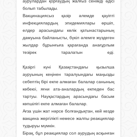
аурулардан қорғаудың жалғыз сенімді әдісі
болып табылады.
Вакцинациясыз қазір әлемде қауіпті
инфекциялардың эпидемиялары өршіп,
елдер арасындағы көлік қатынастарының
дамуына байланысты, бүкіл әлемге жүздеген
жылдар бұрынғыға қарағанда анағұрлым
тезірек таралатын еді.
Қазіргі күні Қазақстандағы қызылша
ауруының кеңінен таралуындағы маңызды
себептің бірі екпе алмаған балалар санының
көбеюі, яғни ата-аналардың екпеден бас
тартуы. Науқастардың арасындағы басым
көпшілігі екпе алмаған балалар.
Ағза үшін жат нәрсе болғандықтан, кей кезде
вакцина жергілікті немесе жалпы реакциялар
тудыруы мүмкін.
Бірақ, бұл реакциялар сол аурудың асқынған