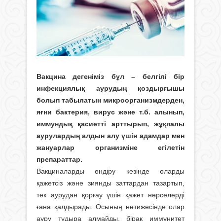
Вакцина дегеніміз бұл – белгілі бір
инфекциялық аурудың қоздырғышы
болып табылатын микроорганизмдерден,
яғни бактерия, вирус және т.б. алынып,
иммундық қасиетті арттырып, жұқпалы
аурулардың алдын алу үшін адамдар мен
жануарлар организміне егілетін
препараттар.
Вакциналарды өндіру кезінде оларды
қажетсіз және зиянды заттардан тазартып,
тек аурудан қорғау үшін қажет нәрселерді
ғана қалдырады. Осының нәтижесінде олар
ауру тудыра алмайды, бірақ иммунитет