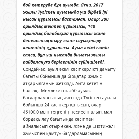
бой көтеруде бұл ауылда. Яғни,
2017
жылы Түгіскен ауылында үш бірдей ірі
нысан құрылысы басталған. Олар: 300
орындық мектеп құрылысы, 140
орындық балабақша құрылысы және
денешынықтыру және сауықтыру
кешенінің құрылысы. Ауыл әкімі сәтін
салса, бұл үш нысанда биылғы жылы
пайдалануға берілетінін сүйіншіледі.
Сондай-ақ, ауыл әкімі кәсіпкерлікті дамыту
бағыты бойынша да бірқатар жұмыс
атқарылғанын жеткізді. Айта кететін
болсақ, Мемлекеттік «50 ауыл»
бағдарламасының аясында Түгіскен ауылы
бойынша 24 кәсіпкер қатысып, олар
46100,0 мың теңгенің несиесін алып, мал
бордақылау бағытында кәсіппен
айналысып отыр екен. Және де «Нәтижелі
жұмыспен қамту» бағдарламасының