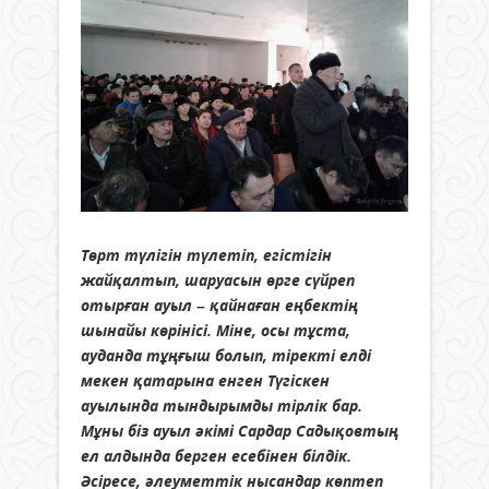
Төрт түлігін түлетіп, егістігін
жайқалтып, шаруасын өрге сүйреп
отырған ауыл – қайнаған еңбектің
шынайы көрінісі. Міне, осы тұста,
ауданда тұңғыш болып, тіректі елді
мекен қатарына енген Түгіскен
ауылында тындырымды тірлік бар.
Мұны біз ауыл әкімі Сардар Садықовтың
ел алдында берген есебінен білдік.
Әсіресе, әлеуметтік нысандар көптеп