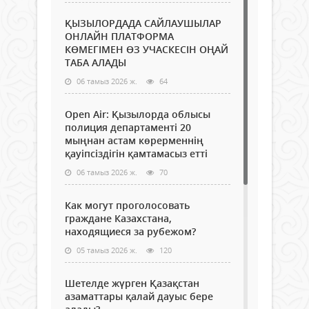
ҚЫЗЫЛОРДАДА САЙЛАУШЫЛАР
ОНЛАЙН ПЛАТФОРМА
КӨМЕГІМЕН ӨЗ УЧАСКЕСІН ОҢАЙ
ТАБА АЛАДЫ
06 тамыз 2026 ж.
64
Open Air: Қызылорда облысы
полиция департаменті 20
мыңнан астам көрерменнің
қауіпсіздігін қамтамасыз етті
06 тамыз 2026 ж.
70
Как могут проголосовать
граждане Казахстана,
находящиеся за рубежом?
05 тамыз 2026 ж.
120
Шетелде жүрген Қазақстан
азаматтары қалай дауыс бере