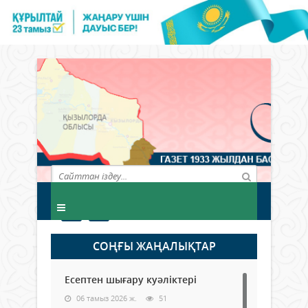
СОҢҒЫ ЖАҢАЛЫҚТАР
Есептен шығару куәліктері
06 тамыз 2026 ж.
51