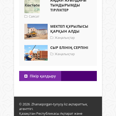
АЯДАЙ АУЫЛДАҒЫ
ТЫНДЫРЫМДЫ
ТІРЛІКТЕР
Саясат
МЕКТЕП ҚҰРЫЛЫСЫ
ҚАРҚЫН АЛДЫ
Жаңалықтар
СЫР ЕЛІНІҢ СЕРПІНІ
Жаңалықтар
Пікір қалдыру
© 2026. Zhanaqorgan-tynysy.kz ақпараттық
агенттігі.
Қазақстан Республикасы Ақпарат және