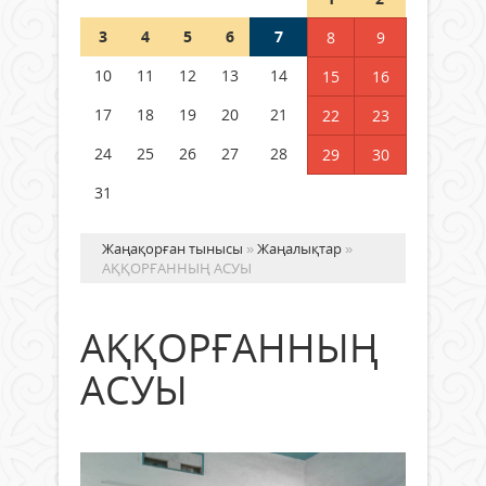
3
4
5
6
7
8
9
Германия аптап ыстыққа
байланысты суды үнемдей
10
11
12
13
14
15
16
бастады
17
18
19
20
21
22
23
04 тамыз 2026 ж.
98
24
25
26
27
28
29
30
31
Жаңақорған тынысы
»
Жаңалықтар
»
АҚҚОРҒАННЫҢ АСУЫ
АҚҚОРҒАННЫҢ
АСУЫ