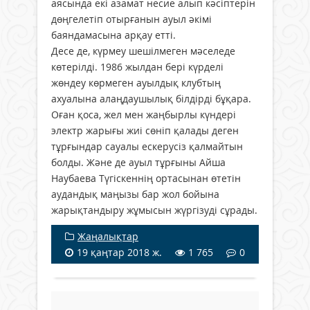
аясында екі азамат несие алып кәсіптерін
дөңгелетіп отырғанын ауыл әкімі
баяндамасына арқау етті.
Десе де, күрмеу шешілмеген мәселеде
көтерілді. 1986 жылдан бері күрделі
жөндеу көрмеген ауылдық клубтың
ахуалына алаңдаушылық білдірді бұқара.
Оған қоса, жел мен жаңбырлы күндері
электр жарығы жиі сөніп қалады деген
тұрғындар сауалы ескерусіз қалмайтын
болды. Және де ауыл тұрғыны Айша
Наубаева Түгіскеннің ортасынан өтетін
аудандық маңызы бар жол бойына
жарықтандыру жұмысын жүргізуді сұрады.
Жаңалықтар
19 қаңтар 2018 ж.
1 765
0