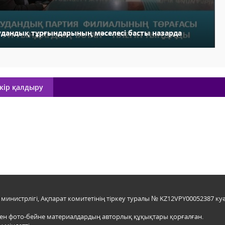
удандық тұрғындарының мәселесі басты назарда
кір қалдыру
инистрлігі, Ақпарат комитетінің тіркеу туралы № KZ12VPY00052387 куә
мен фото-бейне материалдардың авторлық құқықтары қорғалған.