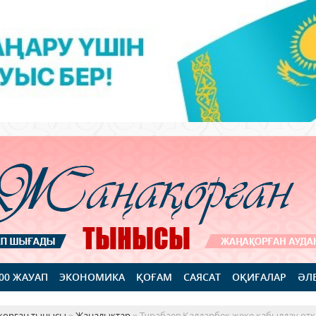
100 ЖАУАП
ЭКОНОМИКА
ҚОҒАМ
САЯСАТ
ОҚИҒАЛАР
ӘЛ
қорған тынысы
»
Жаңалықтар
» Тұрабаев Қалдарбек жеке қабылдау өткі