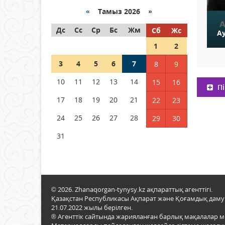
Қазақстанда ЖЭК электр
энергиясын өндіру бойынша
«
Тамыз 2026 »
көрсеткіш асыра орындалды
Дс
Сс
Ср
Бс
Жм
Сб
Жс
А
04 тамыз 2026 ж.
107
1
2
ҚҰРҚЫЛТАЙДЫҢ ҰЯСЫ КИЕЛІ
3
4
5
6
7
8
9
МЕ?
10
11
12
13
14
15
16
04 тамыз 2026 ж.
99
Пі
17
18
19
20
21
22
23
Германия аптап ыстыққа
байланысты суды үнемдей
24
25
26
27
28
29
30
бастады
31
04 тамыз 2026 ж.
96
© 2026. Zhanaqorgan-tynysy.kz ақпараттық агенттігі.
Қазақстан Республикасы Ақпарат және Қоғамдық даму м
21.07.2022 жылы берілген.
® Агенттік сайтында жарияланған барлық мақалалар 