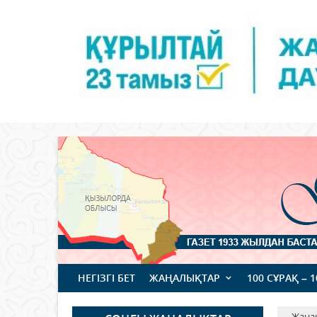
НЕГІЗГІ БЕТ
ЖАҢАЛЫҚТАР
100 СҰРАҚ – 
Жаңа