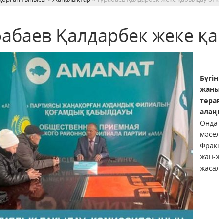
рабаев Қалдарбек жеке қа
Бүгі
жаны
төра
алаңы
Онда 
мәсел
Фрак
жан-ж
жасал