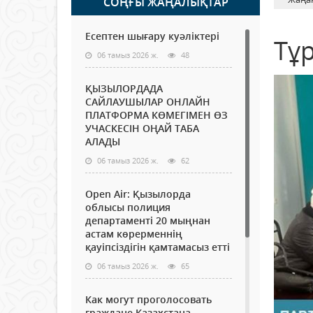
СОҢҒЫ ЖАҢАЛЫҚТАР
Есептен шығару куәліктері
Тұ
06 тамыз 2026 ж.
48
ҚЫЗЫЛОРДАДА
САЙЛАУШЫЛАР ОНЛАЙН
ПЛАТФОРМА КӨМЕГІМЕН ӨЗ
УЧАСКЕСІН ОҢАЙ ТАБА
АЛАДЫ
06 тамыз 2026 ж.
62
Open Air: Қызылорда
облысы полиция
департаменті 20 мыңнан
астам көрерменнің
қауіпсіздігін қамтамасыз етті
06 тамыз 2026 ж.
65
Как могут проголосовать
граждане Казахстана,