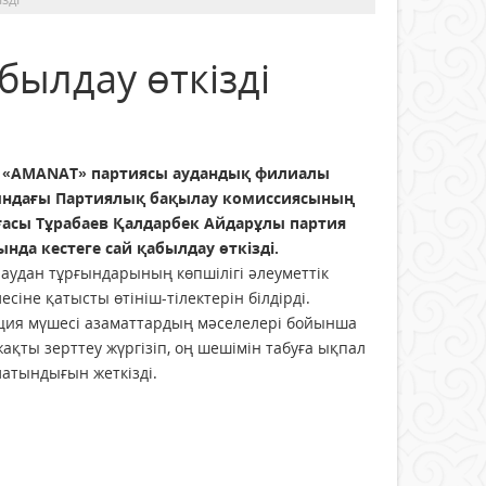
былдау өткізді
н «AMANAT» партиясы аудандық филиалы
ндағы Партиялық бақылау комиссиясының
ғасы Тұрабаев Қалдарбек Айдарұлы партия
нда кестеге сай қабылдау өткізді.
аудан тұрғындарының көпшілігі әлеуметтік
есіне қатысты өтініш-тілектерін білдірді.
ция мүшесі азаматтардың мәселелері бойынша
ақты зерттеу жүргізіп, оң шешімін табуға ықпал
атындығын жеткізді.