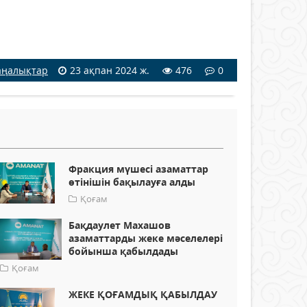
ңалықтар
23 ақпан 2024 ж.
476
0
Фракция мүшесі азаматтар
өтінішін бақылауға алды
Қоғам
Бақдаулет Махашов
азаматтарды жеке мәселелері
бойынша қабылдады
Қоғам
ЖЕКЕ ҚОҒАМДЫҚ ҚАБЫЛДАУ