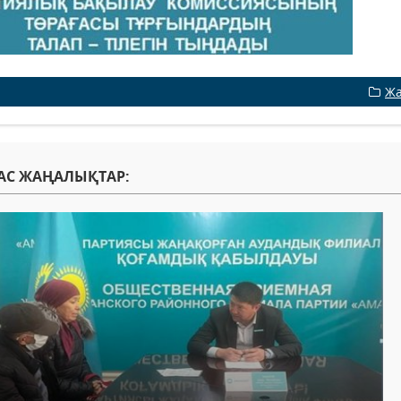
Жа
АС ЖАҢАЛЫҚТАР: