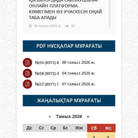
ОНЛАЙН ПЛАТФОРМА
КӨМЕГІМЕН ӨЗ УЧАСКЕСІН ОҢАЙ
ТАБА АЛАДЫ
06 тамыз 2026 ж.
91
Open Air: Қызылорда облысы
PDF НҰСҚАЛАР МҰРАҒАТЫ
полиция департаменті 20
мыңнан астам көрерменнің
қауіпсіздігін қамтамасыз етті
08 тамыз 2026 ж.
№59 (8973) 8
06 тамыз 2026 ж.
107
04 тамыз 2026 ж.
№58 (8972) 4
Wi-Fi ҚАБЫРҒА АРҚЫЛЫ ҚАЛАЙ
01 тамыз 2026 ж.
№57 (8971) 1
ӨТЕДІ?
06 тамыз 2026 ж.
267
ЖАҢАЛЫҚТАР МҰРАҒАТЫ
Как могут проголосовать
граждане Казахстана,
«
Тамыз 2026 »
находящиеся за рубежом?
Дс
Сс
Ср
Бс
Жм
Сб
Жс
05 тамыз 2026 ж.
149
1
2