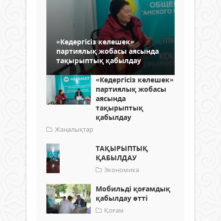
«Кедергісіз келешек»
партиялық жобасы аясында
тақырыптық қабылдау
«Кедергісіз келешек»
партиялық жобасы
аясында
тақырыптық
қабылдау
Жаңалықтар
ТАҚЫРЫПТЫҚ
ҚАБЫЛДАУ
Экономика
Мобильді қоғамдық
қабылдау өтті
Қоғам