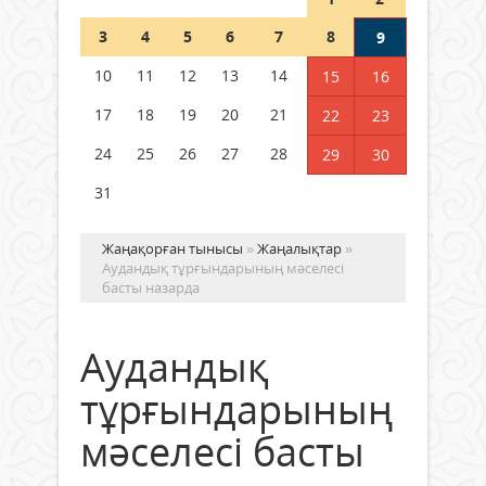
Шетелде жүрген Қазақстан
3
4
5
6
7
8
9
азаматтары қалай дауыс бере
алады?
10
11
12
13
14
15
16
05 тамыз 2026 ж.
160
17
18
19
20
21
22
23
24
25
26
27
28
29
30
31
Жаңақорған тынысы
»
Жаңалықтар
»
Аудандық тұрғындарының мәселесі
басты назарда
Аудандық
тұрғындарының
мәселесі басты