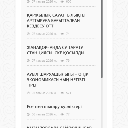
07 тамыз 2026 ж.
600
ҚАРЖЫЛЫҚ САУАТТЫЛЫҚТЫ
АРТТЫРУҒА БАҒЫТТАЛҒАН
КЕЗДЕСУ ӨТТІ
07 тамыз 2026 ж.
74
ЖАҢАҚОРҒАНДА СУ ТАРАТУ
СТАНЦИЯСЫ ІСКЕ ҚОСЫЛДЫ
07 тамыз 2026 ж.
79
АУЫЛ ШАРУАШЫЛЫҒЫ – ӨҢІР
ЭКОНОМИКАСЫНЫҢ НЕГІЗГІ
ТІРЕГІ
07 тамыз 2026 ж.
571
Есептен шығару куәліктері
06 тамыз 2026 ж.
77
ҚЫЗЫЛОРДАДА САЙЛАУШЫЛАР