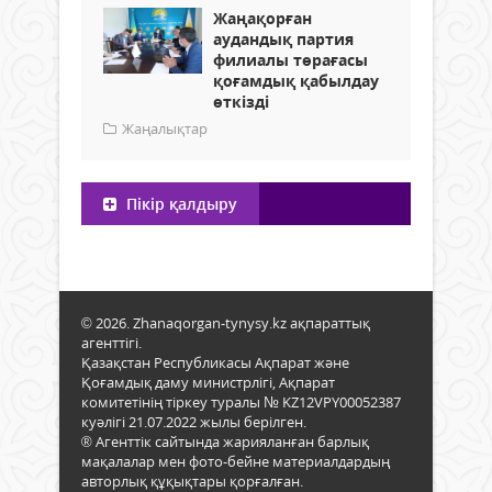
Жаңақорған
аудандық партия
филиалы төрағасы
қоғамдық қабылдау
өткізді
Жаңалықтар
Пікір қалдыру
© 2026. Zhanaqorgan-tynysy.kz ақпараттық
агенттігі.
Қазақстан Республикасы Ақпарат және
Қоғамдық даму министрлігі, Ақпарат
комитетінің тіркеу туралы № KZ12VPY00052387
куәлігі 21.07.2022 жылы берілген.
® Агенттік сайтында жарияланған барлық
мақалалар мен фото-бейне материалдардың
авторлық құқықтары қорғалған.