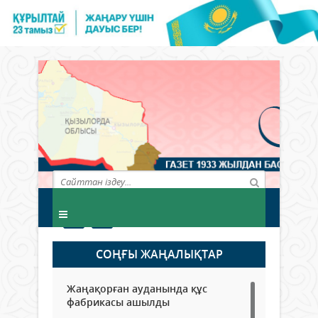
СОҢҒЫ ЖАҢАЛЫҚТАР
Жаңақорған ауданында құс
фабрикасы ашылды