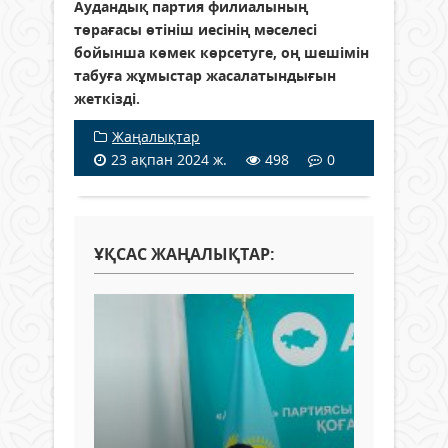
Аудандық партия филиалының
төрағасы өтініш иесінің мәселесі
бойынша көмек көрсетуге, оң шешімін
табуға жұмыстар жасалатындығын
жеткізді.
Жаңалықтар
23 ақпан 2024 ж.
498
0
ҰҚСАС ЖАҢАЛЫҚТАР: