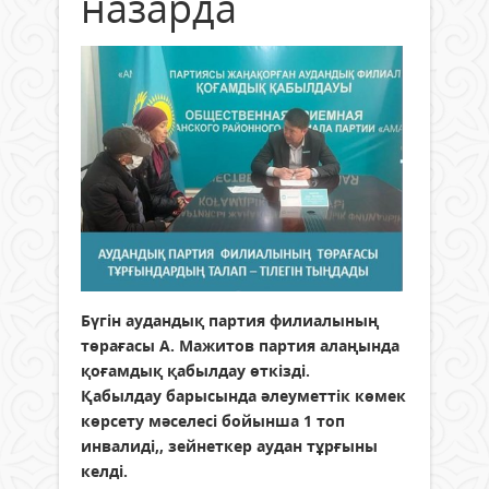
назарда
Бүгін аудандық партия филиалының
төрағасы А. Мажитов партия алаңында
қоғамдық қабылдау өткізді.
Қабылдау барысында әлеуметтік көмек
көрсету мәселесі бойынша 1 топ
инвалиді,, зейнеткер аудан тұрғыны
келді.