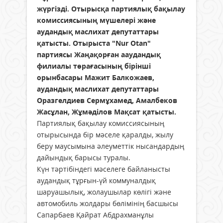
жүргізді. Отырысқа партиялық бақылау
комиссиясының мүшелері және
аудандық маслихат депутаттары
қатысты. Отырыста "Nur Otan"
партиясы Жаңақорған ааудандық
филиалы төрағасының бірінші
орынбасары Мажит Балкожаев,
аудандық маслихат депутаттары
Оразгелдиев Сермұхамед, Амалбеков
Жасұлан, Жұмәділов Мақсат қатысты.
Партиялық бақылау комиссиясының
отырысында бір мәселе қаралды, жылу
беру маусымына әлеуметтік нысандардың
дайындық барысы туралы.
Күн тәртібіндегі мәселеге байланысты
аудандық тұрғын-үй коммуналдық
шаруашылық, жолаушылар көлігі және
автомобиль жолдары бөлімінің басшысы
Сапарбаев Қайрат Абдрахманұлы