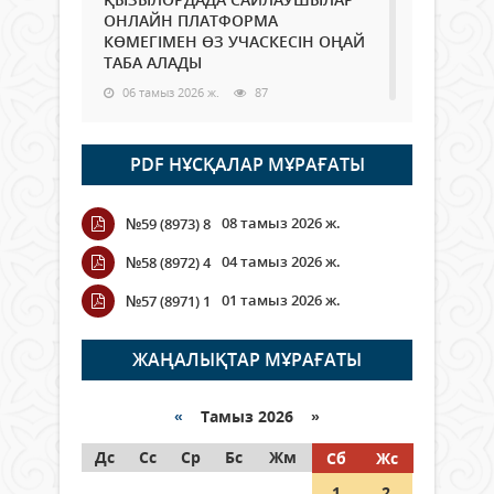
ОНЛАЙН ПЛАТФОРМА
КӨМЕГІМЕН ӨЗ УЧАСКЕСІН ОҢАЙ
ТАБА АЛАДЫ
06 тамыз 2026 ж.
87
Open Air: Қызылорда облысы
PDF НҰСҚАЛАР МҰРАҒАТЫ
полиция департаменті 20
мыңнан астам көрерменнің
қауіпсіздігін қамтамасыз етті
08 тамыз 2026 ж.
№59 (8973) 8
06 тамыз 2026 ж.
97
04 тамыз 2026 ж.
№58 (8972) 4
Wi-Fi ҚАБЫРҒА АРҚЫЛЫ ҚАЛАЙ
01 тамыз 2026 ж.
№57 (8971) 1
ӨТЕДІ?
06 тамыз 2026 ж.
265
ЖАҢАЛЫҚТАР МҰРАҒАТЫ
Как могут проголосовать
граждане Казахстана,
«
Тамыз 2026 »
находящиеся за рубежом?
Дс
Сс
Ср
Бс
Жм
Сб
Жс
05 тамыз 2026 ж.
146
1
2