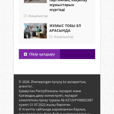
жұмыстарын
жүргізді
Жаңалықтар
ЖҰМЫС ТОБЫ ЕЛ
АРАСЫНДА
Жаңалықтар
Пікір қалдыру
© 2026. Zhanaqorgan-tynysy.kz ақпараттық
агенттігі.
Қазақстан Республикасы Ақпарат және
Қоғамдық даму министрлігі, Ақпарат
комитетінің тіркеу туралы № KZ12VPY00052387
куәлігі 21.07.2022 жылы берілген.
® Агенттік сайтында жарияланған барлық
мақалалар мен фото-бейне материалдардың