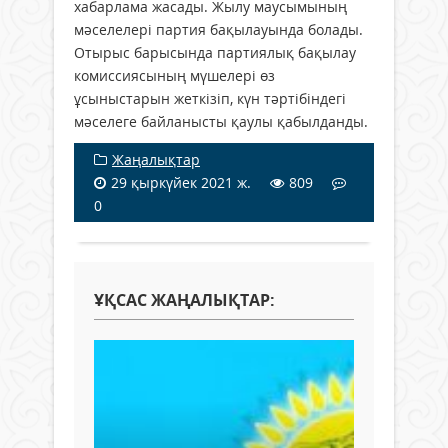
хабарлама жасады. Жылу маусымының
мәселелері партия бақылауында болады.
Отырыс барысында партиялық бақылау
комиссиясының мүшелері өз
ұсыныстарын жеткізіп, күн тәртібіндегі
мәселеге байланысты қаулы қабылданды.
Жаңалықтар
29 қыркүйек 2021 ж.
809
0
ҰҚСАС ЖАҢАЛЫҚТАР: