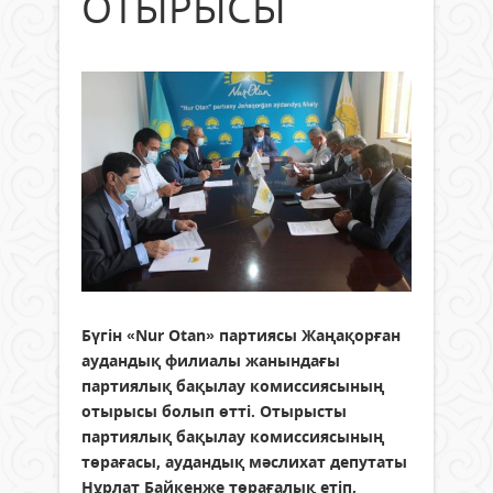
ОТЫРЫСЫ
Бүгін «Nur Otan» партиясы Жаңақорған
аудандық филиалы жанындағы
партиялық бақылау комиссиясының
отырысы болып өтті. Отырысты
партиялық бақылау комиссиясының
төрағасы, аудандық мәслихат депутаты
Нұрлат Байкенже төрағалық етіп,