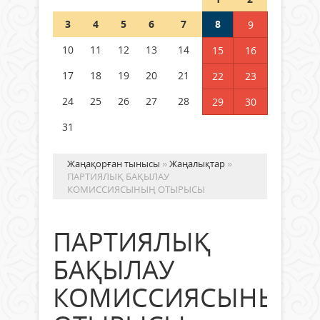
Шетелде жүрген Қазақстан
3
4
5
6
7
8
9
азаматтары қалай дауыс бере
алады?
10
11
12
13
14
15
16
05 тамыз 2026 ж.
157
17
18
19
20
21
22
23
24
25
26
27
28
29
30
31
Жаңақорған тынысы
»
Жаңалықтар
»
ПАРТИЯЛЫҚ БАҚЫЛАУ
КОМИССИЯСЫНЫҢ ОТЫРЫСЫ
ПАРТИЯЛЫҚ
БАҚЫЛАУ
КОМИССИЯСЫНЫҢ