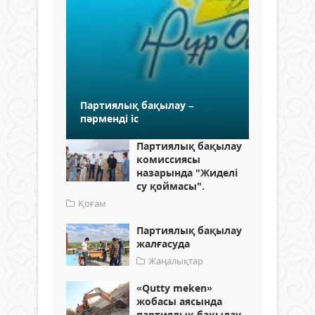
Партиялық бақылау –
пәрменді іс
Партиялық бақылау
комиссиясы
назарында "Жиделі
су қоймасы".
Қоғам
Партиялық бақылау
жалғасуда
Жаңалықтар
«Qutty meken»
жобасы аясында
партиялық бақылау