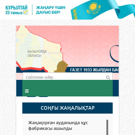
СОҢҒЫ ЖАҢАЛЫҚТАР
Жаңақорған ауданында құс
фабрикасы ашылды