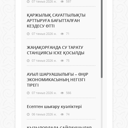
07 тамыз 2026 ж.
597
ҚАРЖЫЛЫҚ САУАТТЫЛЫҚТЫ
АРТТЫРУҒА БАҒЫТТАЛҒАН
КЕЗДЕСУ ӨТТІ
07 тамыз 2026 ж.
71
ЖАҢАҚОРҒАНДА СУ ТАРАТУ
СТАНЦИЯСЫ ІСКЕ ҚОСЫЛДЫ
07 тамыз 2026 ж.
75
АУЫЛ ШАРУАШЫЛЫҒЫ – ӨҢІР
ЭКОНОМИКАСЫНЫҢ НЕГІЗГІ
ТІРЕГІ
07 тамыз 2026 ж.
566
Есептен шығару куәліктері
06 тамыз 2026 ж.
74
ҚЫЗЫЛОРДАДА САЙЛАУШЫЛАР