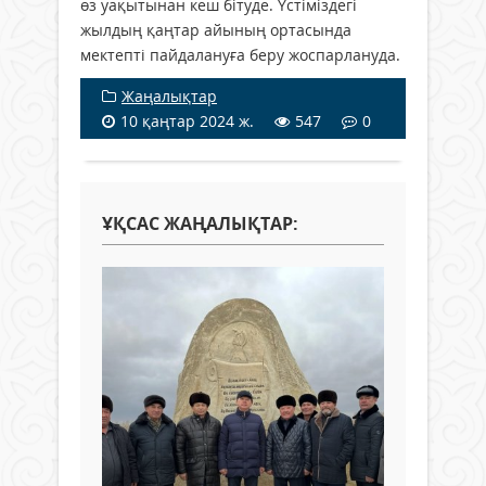
өз уақытынан кеш бітуде. Үстіміздегі
жылдың қаңтар айының ортасында
мектепті пайдалануға беру жоспарлануда.
Жаңалықтар
10 қаңтар 2024 ж.
547
0
ҰҚСАС ЖАҢАЛЫҚТАР: