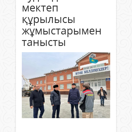
мектеп
құрылысы
жұмыстарымен
танысты