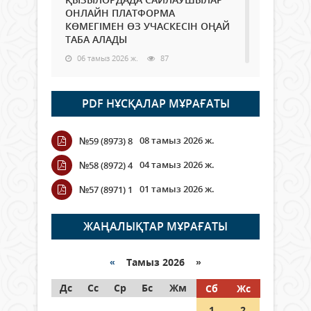
ОНЛАЙН ПЛАТФОРМА
КӨМЕГІМЕН ӨЗ УЧАСКЕСІН ОҢАЙ
ТАБА АЛАДЫ
06 тамыз 2026 ж.
87
Open Air: Қызылорда облысы
PDF НҰСҚАЛАР МҰРАҒАТЫ
полиция департаменті 20
мыңнан астам көрерменнің
қауіпсіздігін қамтамасыз етті
08 тамыз 2026 ж.
№59 (8973) 8
06 тамыз 2026 ж.
99
04 тамыз 2026 ж.
№58 (8972) 4
Wi-Fi ҚАБЫРҒА АРҚЫЛЫ ҚАЛАЙ
01 тамыз 2026 ж.
№57 (8971) 1
ӨТЕДІ?
06 тамыз 2026 ж.
265
ЖАҢАЛЫҚТАР МҰРАҒАТЫ
Как могут проголосовать
граждане Казахстана,
«
Тамыз 2026 »
находящиеся за рубежом?
Дс
Сс
Ср
Бс
Жм
Сб
Жс
05 тамыз 2026 ж.
146
1
2