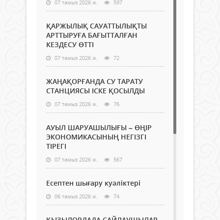
07 тамыз 2026 ж.
597
ҚАРЖЫЛЫҚ САУАТТЫЛЫҚТЫ
АРТТЫРУҒА БАҒЫТТАЛҒАН
КЕЗДЕСУ ӨТТІ
07 тамыз 2026 ж.
72
ЖАҢАҚОРҒАНДА СУ ТАРАТУ
СТАНЦИЯСЫ ІСКЕ ҚОСЫЛДЫ
07 тамыз 2026 ж.
76
АУЫЛ ШАРУАШЫЛЫҒЫ – ӨҢІР
ЭКОНОМИКАСЫНЫҢ НЕГІЗГІ
ТІРЕГІ
07 тамыз 2026 ж.
567
Есептен шығару куәліктері
06 тамыз 2026 ж.
74
ҚЫЗЫЛОРДАДА САЙЛАУШЫЛАР