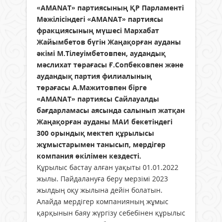
«AMANAT» партиясының ҚР Парламенті
Мәжілісіндегі «AMANAT» партиясы
фракциясының мүшесі Мархабат
Жайымбетов бүгін Жаңақорған ауданы
әкімі М.Тілеуімбетовпен, аудандық
мәслихат төрағасы Ғ.Сопбековпен және
аудандық партия филиалының
төрағасы А.Мажитовпен бірге
«AMANAT» партиясы Сайлауалды
бағдарламасы аясында салынып жатқан
Жаңақорған ауданы МАИ бекетіндегі
300 орындық мектеп құрылысы
жұмыстарымен танысып, мердігер
компания өкілімен кездесті.
Құрылыс бастау алған уақыты 01.01.2022
жылы. Пайдалануға беру мерзімі 2023
жылдың оқу жылына дейін болатын.
Алайда мердігер компанияның жұмыс
қарқынын баяу жүргізу себебінен құрылыс