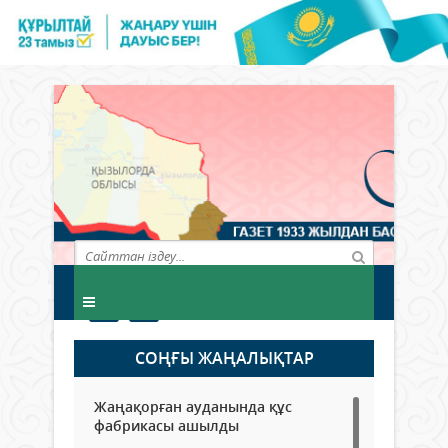
СОҢҒЫ ЖАҢАЛЫҚТАР
Жаңақорған ауданында құс
фабрикасы ашылды