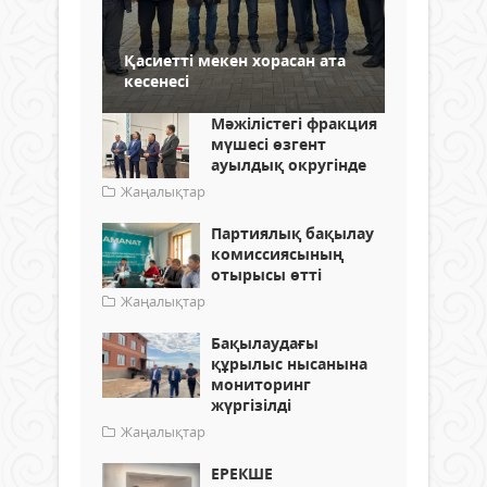
Қасиетті мекен хорасан ата
кесенесі
Мәжілістегі фракция
мүшесі өзгент
ауылдық округінде
Жаңалықтар
Партиялық бақылау
комиссиясының
отырысы өтті
Жаңалықтар
Бақылаудағы
құрылыс нысанына
мониторинг
жүргізілді
Жаңалықтар
ЕРЕКШЕ