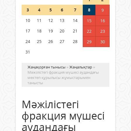
Шетелде жүрген Қазақстан
3
4
5
6
7
8
9
азаматтары қалай дауыс бере
алады?
10
11
12
13
14
15
16
05 тамыз 2026 ж.
157
17
18
19
20
21
22
23
24
25
26
27
28
29
30
31
Жаңақорған тынысы
»
Жаңалықтар
»
Мәжілістегі фракция мүшесі аудандағы
мектеп құрылысы жұмыстарымен
танысты
Мәжілістегі
фракция мүшесі
аудандағы