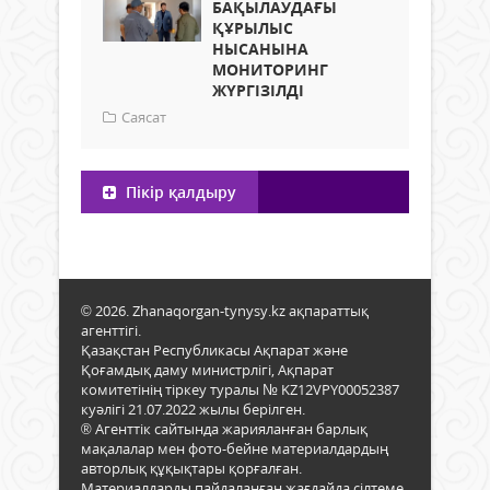
БАҚЫЛАУДАҒЫ
ҚҰРЫЛЫС
НЫСАНЫНА
МОНИТОРИНГ
ЖҮРГІЗІЛДІ
Саясат
Пікір қалдыру
© 2026. Zhanaqorgan-tynysy.kz ақпараттық
агенттігі.
Қазақстан Республикасы Ақпарат және
Қоғамдық даму министрлігі, Ақпарат
комитетінің тіркеу туралы № KZ12VPY00052387
куәлігі 21.07.2022 жылы берілген.
® Агенттік сайтында жарияланған барлық
мақалалар мен фото-бейне материалдардың
авторлық құқықтары қорғалған.
Материалдарды пайдаланған жағдайда сілтеме