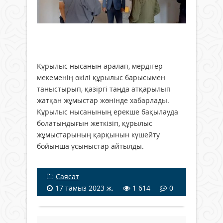
Құрылыс нысанын аралап, мердігер
мекеменің өкілі құрылыс барысымен
таныстырып, қазіргі таңда атқарылып
жатқан жұмыстар жөнінде хабарлады.
Құрылыс нысанының ерекше бақылауда
болатындығын жеткізіп, құрылыс
жұмыстарының қарқынын күшейту
бойынша ұсыныстар айтылды.
Саясат
17 тамыз 2023 ж.
1 614
0