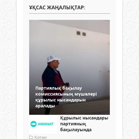
ҰҚСАС ЖАҢАЛЫҚТАР:
Партиялық бақылау
комиссиясының мүшелері
құрылыс нысандарын
аралады
Құрылыс нысандары
партияның
бақылауында
Қоғам