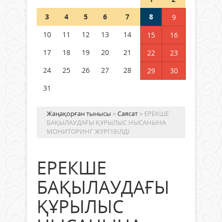
Шетелде жүрген Қазақстан
3
4
5
6
7
8
9
азаматтары қалай дауыс бере
алады?
10
11
12
13
14
15
16
05 тамыз 2026 ж.
157
17
18
19
20
21
22
23
24
25
26
27
28
29
30
31
Жаңақорған тынысы
»
Саясат
» ЕРЕКШЕ
БАҚЫЛАУДАҒЫ ҚҰРЫЛЫС НЫСАНЫНА
МОНИТОРИНГ ЖҮРГІЗІЛДІ
ЕРЕКШЕ
БАҚЫЛАУДАҒЫ
ҚҰРЫЛЫС