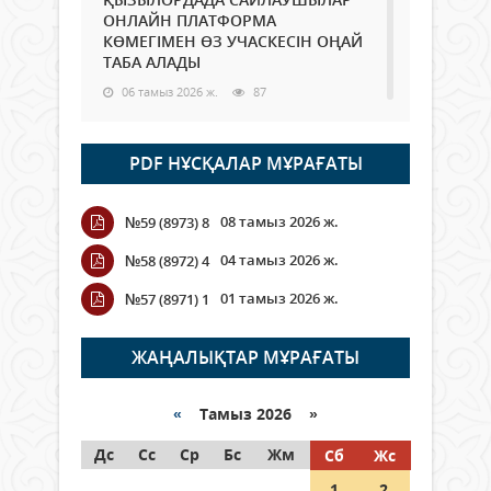
ОНЛАЙН ПЛАТФОРМА
КӨМЕГІМЕН ӨЗ УЧАСКЕСІН ОҢАЙ
ТАБА АЛАДЫ
06 тамыз 2026 ж.
87
Open Air: Қызылорда облысы
PDF НҰСҚАЛАР МҰРАҒАТЫ
полиция департаменті 20
мыңнан астам көрерменнің
қауіпсіздігін қамтамасыз етті
08 тамыз 2026 ж.
№59 (8973) 8
06 тамыз 2026 ж.
97
04 тамыз 2026 ж.
№58 (8972) 4
Wi-Fi ҚАБЫРҒА АРҚЫЛЫ ҚАЛАЙ
01 тамыз 2026 ж.
№57 (8971) 1
ӨТЕДІ?
06 тамыз 2026 ж.
265
ЖАҢАЛЫҚТАР МҰРАҒАТЫ
Как могут проголосовать
граждане Казахстана,
«
Тамыз 2026 »
находящиеся за рубежом?
Дс
Сс
Ср
Бс
Жм
Сб
Жс
05 тамыз 2026 ж.
146
1
2