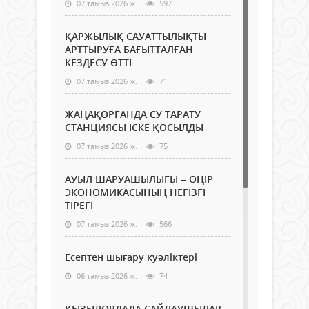
07 тамыз 2026 ж.
597
ҚАРЖЫЛЫҚ САУАТТЫЛЫҚТЫ
АРТТЫРУҒА БАҒЫТТАЛҒАН
КЕЗДЕСУ ӨТТІ
07 тамыз 2026 ж.
71
ЖАҢАҚОРҒАНДА СУ ТАРАТУ
СТАНЦИЯСЫ ІСКЕ ҚОСЫЛДЫ
07 тамыз 2026 ж.
75
АУЫЛ ШАРУАШЫЛЫҒЫ – ӨҢІР
ЭКОНОМИКАСЫНЫҢ НЕГІЗГІ
ТІРЕГІ
07 тамыз 2026 ж.
566
Есептен шығару куәліктері
06 тамыз 2026 ж.
74
ҚЫЗЫЛОРДАДА САЙЛАУШЫЛАР