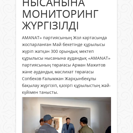
НЫСАНЫНА
МОНИТОРИНГ
ЖҮРГІЗІЛДІ
AMANAT» партиясының Жол картаcында
жоспарланған Май бекетінде құрылысы
жүріп жатқан 300 орындық мектеп
құрылысы нысанына аудандық «AMANAT»
партиясының төрағасы Арман Мажитов
және аудандық маслихат төрағасы
Сопбеков Ғалымжан Жарқынбекұлы
бақылау жүргізіп, қазіргі құрылыстың жәй-
күйімен танысты.