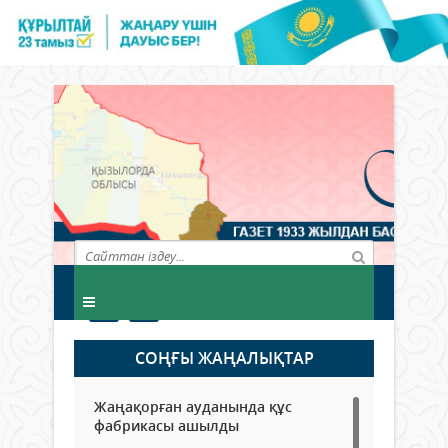
СОҢҒЫ ЖАҢАЛЫҚТАР
Жаңақорған ауданында құс
фабрикасы ашылды