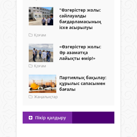
"Өзгерістер жолы:
сайлауалды
бағдарламасының
іске асырылуы
Қоғам
«Өзгерістер жолы:
Әр азаматқа
лайықты өмір!»
Қоғам
Партиялық бақылау:
құрылыс сапасымен
бағалы
Жаңалықтар
Пікір қалдыру