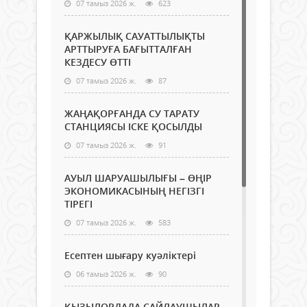
07 тамыз 2026 ж.
623
ҚАРЖЫЛЫҚ САУАТТЫЛЫҚТЫ
АРТТЫРУҒА БАҒЫТТАЛҒАН
КЕЗДЕСУ ӨТТІ
07 тамыз 2026 ж.
87
ЖАҢАҚОРҒАНДА СУ ТАРАТУ
СТАНЦИЯСЫ ІСКЕ ҚОСЫЛДЫ
07 тамыз 2026 ж.
91
АУЫЛ ШАРУАШЫЛЫҒЫ – ӨҢІР
ЭКОНОМИКАСЫНЫҢ НЕГІЗГІ
ТІРЕГІ
07 тамыз 2026 ж.
583
Есептен шығару куәліктері
06 тамыз 2026 ж.
90
ҚЫЗЫЛОРДАДА САЙЛАУШЫЛАР