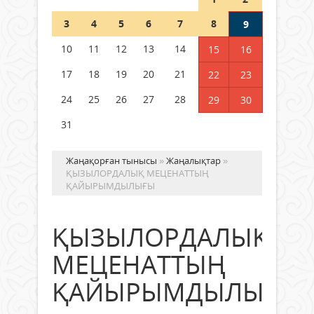
Шетелде жүрген Қазақстан
3
4
5
6
7
8
9
азаматтары қалай дауыс бере
алады?
10
11
12
13
14
15
16
05 тамыз 2026 ж.
172
17
18
19
20
21
22
23
24
25
26
27
28
29
30
31
Жаңақорған тынысы
»
Жаңалықтар
»
ҚЫЗЫЛОРДАЛЫҚ МЕЦЕНАТТЫҢ
ҚАЙЫРЫМДЫЛЫҒЫ
ҚЫЗЫЛОРДАЛЫҚ
МЕЦЕНАТТЫҢ
ҚАЙЫРЫМДЫЛЫҒЫ