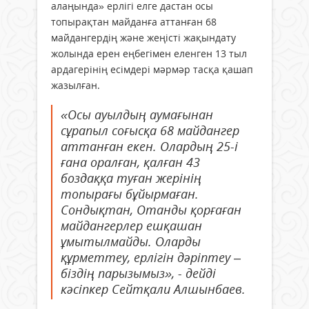
алаңында» ерлігі елге дастан осы
топырақтан майданға аттанған 68
майдангердің және жеңісті жақындату
жолында ерен еңбегімен еленген 13 тыл
ардагерінің есімдері мәрмәр тасқа қашап
жазылған.
«Осы ауылдың аумағынан
сұрапыл соғысқа 68 майдангер
аттанған екен. Олардың 25-і
ғана оралған, қалған 43
боздаққа туған жерінің
топырағы бұйырмаған.
Сондықтан, Отанды қорғаған
майдангерлер ешқашан
ұмытылмайды. Оларды
құрметтеу, ерлігін дәріптеу –
біздің парызымыз», - дейді
кәсіпкер Сейтқали Алшынбаев.