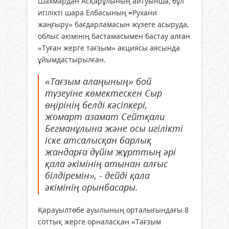
Шахмардан Асқарұлының айтуынша, бұл
игілікті шара Елбасының
«
Рухани
жаңғыру» бағдарламасын жүзеге асыруда,
облыс әкімінің бастамасымен бастау алған
«Туған жерге тағзым» акциясы аясында
ұйымдастырылған.
«Тағзым алаңының» бой
түзеуіне көмектескен Сыр
өңірінің белді кәсіпкері,
жомарт азамат Сейтқали
Бегманұлына және осы игілікті
іске атсалысқан барлық
жандарға дүйім жұрттың әрі
қала әкімінің атынан алғыс
білдіремін», - дейді қала
әкімінің орынбасары.
Қарауылтөбе ауылының орталығындағы 8
соттық жерге орналасқан «Тағзым