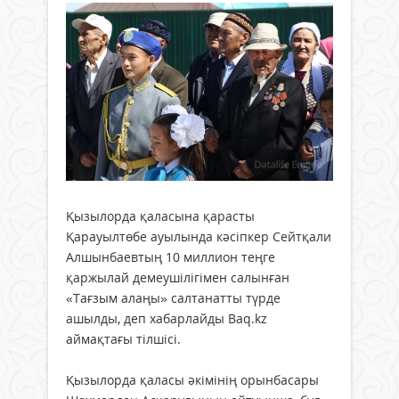
Қызылорда қаласына қарасты
Қарауылтөбе ауылында кәсіпкер Сейтқали
Алшынбаевтың 10 миллион теңге
қаржылай демеушілігімен салынған
«Тағзым алаңы» салтанатты түрде
ашылды, деп хабарлайды Baq.kz
аймақтағы тілшісі.
Қызылорда қаласы әкімінің орынбасары