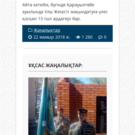
Айта кетейік, бүгінде Қарауылтөбе
ауылында Ұлы Жеңісті жақындатуға үлес
қосқан 13 тыл ардагері бар.
Жаңалықтар
22 мамыр 2018 ж.
1 260
0
ҰҚСАС ЖАҢАЛЫҚТАР: