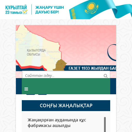
СОҢҒЫ ЖАҢАЛЫҚТАР
Жаңақорған ауданында құс
фабрикасы ашылды