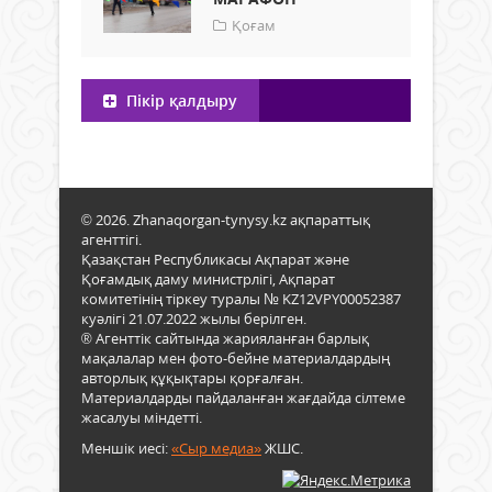
Қоғам
Пікір қалдыру
© 2026. Zhanaqorgan-tynysy.kz ақпараттық
агенттігі.
Қазақстан Республикасы Ақпарат және
Қоғамдық даму министрлігі, Ақпарат
комитетінің тіркеу туралы № KZ12VPY00052387
куәлігі 21.07.2022 жылы берілген.
® Агенттік сайтында жарияланған барлық
мақалалар мен фото-бейне материалдардың
авторлық құқықтары қорғалған.
Материалдарды пайдаланған жағдайда сілтеме
жасалуы міндетті.
Меншік иесі:
«Сыр медиа»
ЖШС.