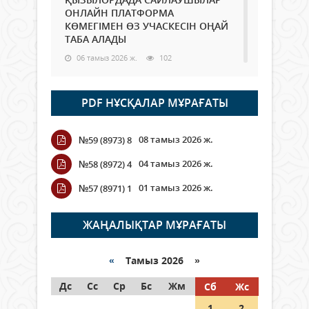
ОНЛАЙН ПЛАТФОРМА
КӨМЕГІМЕН ӨЗ УЧАСКЕСІН ОҢАЙ
ТАБА АЛАДЫ
06 тамыз 2026 ж.
102
Open Air: Қызылорда облысы
PDF НҰСҚАЛАР МҰРАҒАТЫ
полиция департаменті 20
мыңнан астам көрерменнің
қауіпсіздігін қамтамасыз етті
08 тамыз 2026 ж.
№59 (8973) 8
06 тамыз 2026 ж.
125
04 тамыз 2026 ж.
№58 (8972) 4
Wi-Fi ҚАБЫРҒА АРҚЫЛЫ ҚАЛАЙ
01 тамыз 2026 ж.
№57 (8971) 1
ӨТЕДІ?
06 тамыз 2026 ж.
279
ЖАҢАЛЫҚТАР МҰРАҒАТЫ
Как могут проголосовать
граждане Казахстана,
«
Тамыз 2026 »
находящиеся за рубежом?
Дс
Сс
Ср
Бс
Жм
Сб
Жс
05 тамыз 2026 ж.
161
1
2