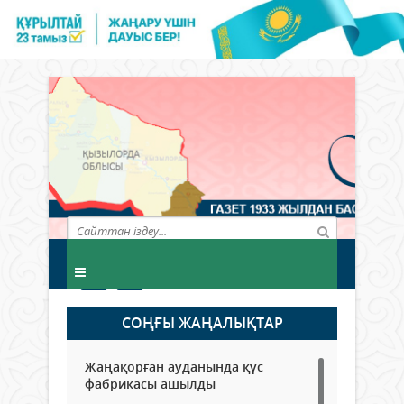
СОҢҒЫ ЖАҢАЛЫҚТАР
Жаңақорған ауданында құс
фабрикасы ашылды