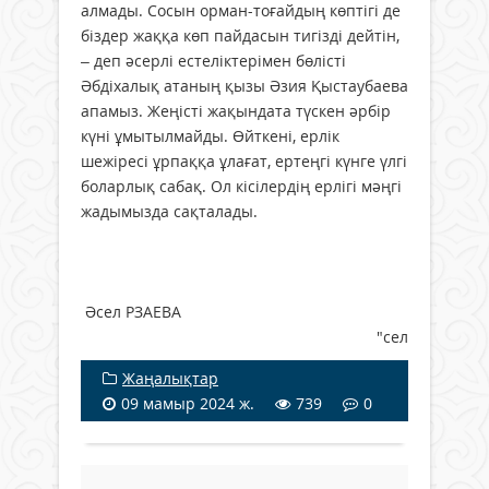
алмады. Сосын орман-тоғайдың көптігі де
біздер жаққа көп пайдасын тигізді дейтін,
– деп әсерлі естеліктерімен бөлісті
Әбдіхалық атаның қызы Әзия Қыстаубаева
апамыз. Жеңісті жақындата түскен әрбір
күні ұмытылмайды. Өйткені, ерлік
шежіресі ұрпаққа ұлағат, ертеңгі күнге үлгі
боларлық сабақ. Ол кісілердің ерлігі мәңгі
жадымызда сақталады.
Әсел РЗАЕВА
"сел
Жаңалықтар
09 мамыр 2024 ж.
739
0