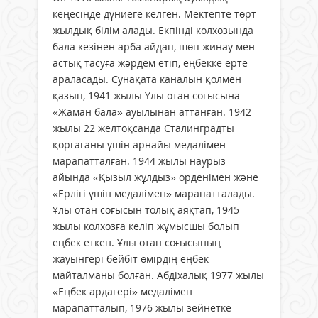
кеңесінде дүниеге келген. Мектепте төрт
жылдық білім алады. Екпінді колхозында
бала кезінен арба айдап, шөп жинау мен
астық тасуға жәрдем етіп, еңбекке ерте
араласады. Сунақата каналын қолмен
қазып, 1941 жылы Ұлы отан соғысына
«Жаман бала» ауылынан аттанған. 1942
жылы 22 желтоқсанда Сталинградты
қорғағаны үшін арнайы медалімен
марапатталған. 1944 жылы наурыз
айында «Қызыл жұлдыз» орденімен және
«Ерлігі үшін медалімен» марапатталады.
Ұлы отан соғысын толық аяқтап, 1945
жылы колхозға келіп жұмысшы болып
еңбек еткен. Ұлы отан соғысының
жауынгері бейбіт өмірдің еңбек
майталманы болған. Абдіхалық 1977 жылы
«Еңбек ардагері» медалімен
марапатталып, 1976 жылы зейнетке