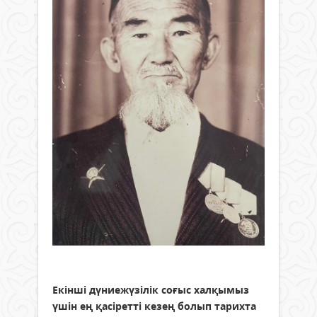
Екінші дүниежүзілік соғыс халқымыз
үшін ең қасіретті кезең болып тарихта