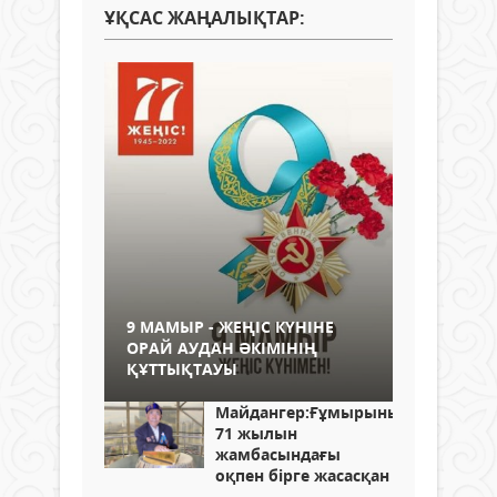
ҰҚСАС ЖАҢАЛЫҚТАР:
9 МАМЫР - ЖЕҢІС КҮНІНЕ
ОРАЙ АУДАН ӘКІМІНІҢ
ҚҰТТЫҚТАУЫ
Майдангер:Ғұмырының
71 жылын
жамбасындағы
оқпен бірге жасасқан