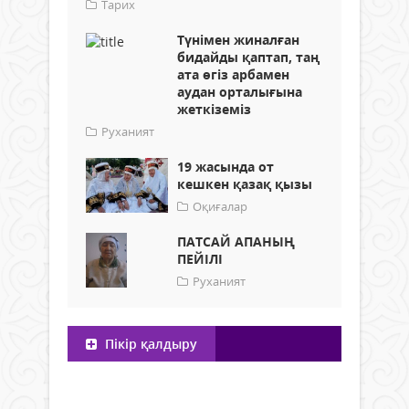
Тарих
Түнімен жиналған
бидайды қаптап, таң
ата өгіз арбамен
аудан орталығына
жеткіземіз
Руханият
19 жасында от
кешкен қазақ қызы
Оқиғалар
ПАТСАЙ АПАНЫҢ
ПЕЙІЛІ
Руханият
Пікір қалдыру