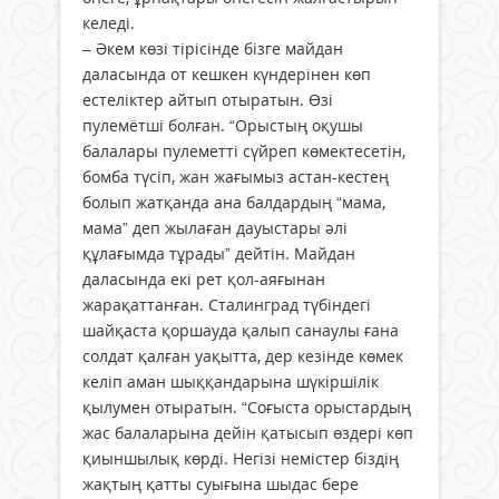
келеді.
– Әкем көзі тірісінде бізге майдан
даласында от кешкен күндерінен көп
естеліктер айтып отыратын. Өзі
пулемётші болған. “Орыстың оқушы
балалары пулеметті сүйреп көмектесетін,
бомба түсіп, жан жағымыз астан-кестең
болып жатқанда ана балдардың “мама,
мама” деп жылаған дауыстары әлі
құлағымда тұрады” дейтін. Майдан
даласында екі рет қол-аяғынан
жарақаттанған. Сталинград түбіндегі
шайқаста қоршауда қалып санаулы ғана
солдат қалған уақытта, дер кезінде көмек
келіп аман шыққандарына шүкіршілік
қылумен отыратын. “Соғыста орыстардың
жас балаларына дейін қатысып өздері көп
қиыншылық көрді. Негізі немістер біздің
жақтың қатты суығына шыдас бере