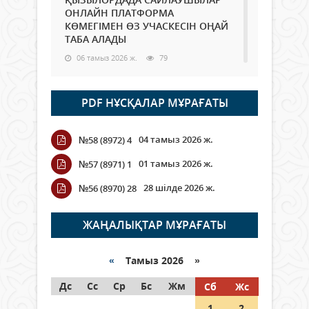
ОНЛАЙН ПЛАТФОРМА
КӨМЕГІМЕН ӨЗ УЧАСКЕСІН ОҢАЙ
ТАБА АЛАДЫ
06 тамыз 2026 ж.
79
Open Air: Қызылорда облысы
PDF НҰСҚАЛАР МҰРАҒАТЫ
полиция департаменті 20
мыңнан астам көрерменнің
қауіпсіздігін қамтамасыз етті
04 тамыз 2026 ж.
№58 (8972) 4
06 тамыз 2026 ж.
85
01 тамыз 2026 ж.
№57 (8971) 1
Wi-Fi ҚАБЫРҒА АРҚЫЛЫ ҚАЛАЙ
28 шілде 2026 ж.
№56 (8970) 28
ӨТЕДІ?
06 тамыз 2026 ж.
256
ЖАҢАЛЫҚТАР МҰРАҒАТЫ
Как могут проголосовать
граждане Казахстана,
«
Тамыз 2026 »
находящиеся за рубежом?
Дс
Сс
Ср
Бс
Жм
Сб
Жс
05 тамыз 2026 ж.
137
1
2