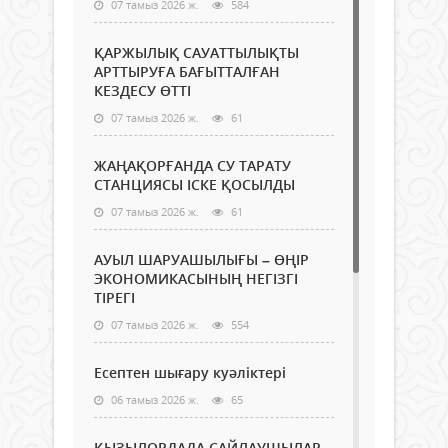
07 тамыз 2026 ж.
584
ҚАРЖЫЛЫҚ САУАТТЫЛЫҚТЫ
АРТТЫРУҒА БАҒЫТТАЛҒАН
КЕЗДЕСУ ӨТТІ
07 тамыз 2026 ж.
61
ЖАҢАҚОРҒАНДА СУ ТАРАТУ
СТАНЦИЯСЫ ІСКЕ ҚОСЫЛДЫ
07 тамыз 2026 ж.
61
АУЫЛ ШАРУАШЫЛЫҒЫ – ӨҢІР
ЭКОНОМИКАСЫНЫҢ НЕГІЗГІ
ТІРЕГІ
07 тамыз 2026 ж.
554
Есептен шығару куәліктері
06 тамыз 2026 ж.
65
ҚЫЗЫЛОРДАДА САЙЛАУШЫЛАР