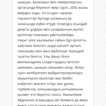
шыққан. Балалары мен немерелерінің
ортасында берекелі өмір сүріп, 2000 жылы
өмірден озды. Ол кісіден тараған
перзенттер бүгінде қоғамның әр
саласында еңбек етуде. Еліміздің осындай
даңқты ұлдары мен қыздарының өшпес
ерліктері ешқашан ұмытылмайды.
Уақыт алға жылжыған сайын бұл ерліктің
шоқтығы биіктеп, қадір-қасиеті артып,
тағылымы мен мәні мейлінше тереңдей
түсетіні белгілі. Ұлы Жеңіс бізге
миллиондаған солдаттардың төгілген
қанымен, шыққан жанымен келді. Жеңіс
туын желбіреткен майдангерлеріміздің
жауынгерлік ерліктері мен бейбіт
еңбектегі өнегелі істері жас ұрпақ
тәрбиесіне, халқымыздың ынтымағына
қызмет ете беретіні сөзсіз. Жанысбаев
Абдіхалық атамыздың өзі болмаса да өмірі
өнеге, ұрпақтары өнегесін жалғастырып