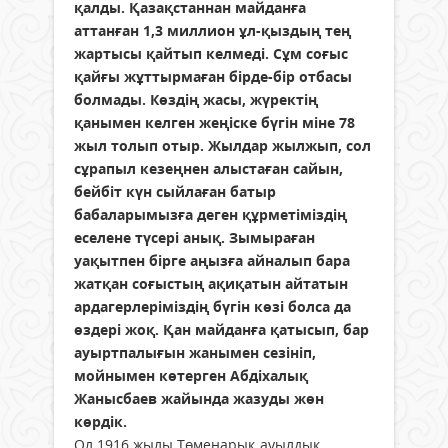
қалды. Қазақстаннан майданға
аттанған 1,3 миллион ұл-қыздың тең
жартысы қайтып келмеді. Сұм соғыс
қайғы жұттырмаған бірде-бір отбасы
болмады. Көздің жасы, жүректің
қанымен келген жеңіске бүгін міне 78
жыл толып отыр. Жылдар жылжып, сол
сұрапыл кезеңнен алыстаған сайын,
бейбіт күн сыйлаған батыр
бабаларымызға деген құрметіміздің
еселене түсері анық. Зымыраған
уақытпен бірге аңызға айналып бара
жатқан соғыстың ақиқатын айтатын
ардагерлеріміздің бүгін көзі болса да
өздері жоқ. Қан майданға қатысып, бар
ауыртпалығын жанымен сезініп,
мойнымен көтерген Абдіхалық
Жанысбаев жайында жазуды жөн
көрдік.
Ол 1916 жылы Төменарық ауылдық