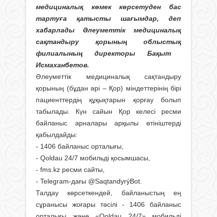
медициналық көмек көрсетуден бас
тартуға қатысты шағымдар, деп
хабарлады
Ә
леуметтік медициналық
сақтандыру қорының
облыстық
филиалының директоры Бақыт
Исмаханбетов.
Әлеуметтік медициналық сақтандыру
қорының (бұдан әрі – Қор) міндеттерінің бірі
пациенттердің құқықтарын қорғау болып
табылады. Күн сайын Қор келесі ресми
байланыс арналары арқылы өтініштерді
қабылдайды:
- 1406 байланыс орталығы,
- Qoldau 24/7 мобильді қосымшасы,
- fms.kz ресми сайты,
- Telegram-дағы @SaqtandyrýBot.
Талдау көрсеткендей, байланыстың ең
сұранысы жоғары тәсілі - 1406 байланыс
орталығы және «Qoldau 24/7» мобильді