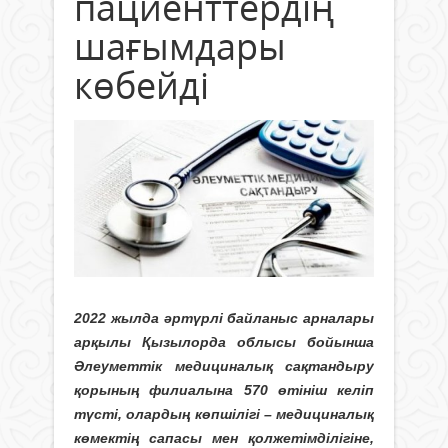
пациенттердің
шағымдары
көбейді
2022 жылда әртүрлі байланыс арналары
арқылы Қызылорда облысы бойынша
Ә
леуметтік медициналық сақтандыру
қорының филиалына 570 өтініш келіп
түсті, олардың көпшілігі –
медициналық
көмектің сапасы мен қолжетімділігіне,