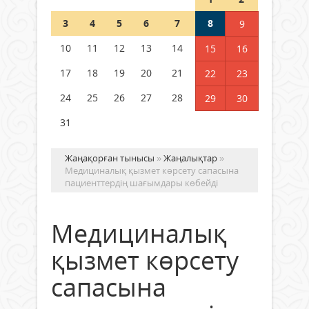
Шетелде жүрген Қазақстан
3
4
5
6
7
8
9
азаматтары қалай дауыс бере
алады?
10
11
12
13
14
15
16
05 тамыз 2026 ж.
157
17
18
19
20
21
22
23
24
25
26
27
28
29
30
31
Жаңақорған тынысы
»
Жаңалықтар
»
Медициналық қызмет көрсету сапасына
пациенттердің шағымдары көбейді
Медициналық
қызмет көрсету
сапасына