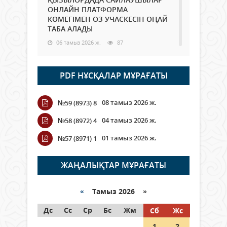
ОНЛАЙН ПЛАТФОРМА
КӨМЕГІМЕН ӨЗ УЧАСКЕСІН ОҢАЙ
ТАБА АЛАДЫ
06 тамыз 2026 ж.
87
Open Air: Қызылорда облысы
PDF НҰСҚАЛАР МҰРАҒАТЫ
полиция департаменті 20
мыңнан астам көрерменнің
қауіпсіздігін қамтамасыз етті
08 тамыз 2026 ж.
№59 (8973) 8
06 тамыз 2026 ж.
97
04 тамыз 2026 ж.
№58 (8972) 4
Wi-Fi ҚАБЫРҒА АРҚЫЛЫ ҚАЛАЙ
01 тамыз 2026 ж.
№57 (8971) 1
ӨТЕДІ?
06 тамыз 2026 ж.
265
ЖАҢАЛЫҚТАР МҰРАҒАТЫ
Как могут проголосовать
граждане Казахстана,
«
Тамыз 2026 »
находящиеся за рубежом?
Дс
Сс
Ср
Бс
Жм
Сб
Жс
05 тамыз 2026 ж.
146
1
2