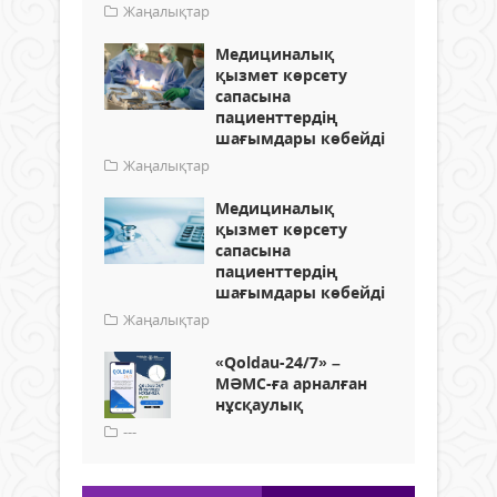
Жаңалықтар
Медициналық
қызмет көрсету
сапасына
пациенттердің
шағымдары көбейді
Жаңалықтар
Медициналық
қызмет көрсету
сапасына
пациенттердің
шағымдары көбейді
Жаңалықтар
«Qoldau-24/7» –
МӘМС-ға арналған
нұсқаулық
---