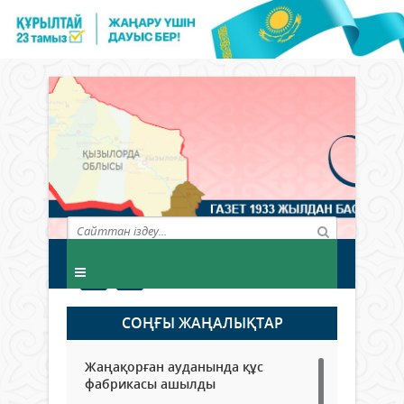
СОҢҒЫ ЖАҢАЛЫҚТАР
Жаңақорған ауданында құс
фабрикасы ашылды