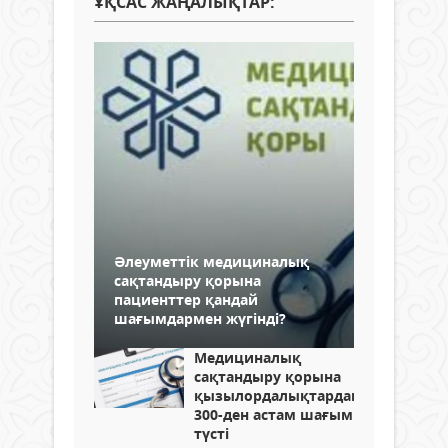
ҰҚСАС ЖАҢАЛЫҚТАР:
Әлеуметтік медициналық
сақтандыру қорына
пациенттер қандай
шағымдармен жүгінді?
Медициналық
сақтандыру қорына
қызылордалықтардан
300-ден астам шағым
түсті