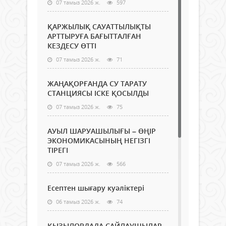
07 тамыз 2026 ж.
597
ҚАРЖЫЛЫҚ САУАТТЫЛЫҚТЫ
АРТТЫРУҒА БАҒЫТТАЛҒАН
КЕЗДЕСУ ӨТТІ
07 тамыз 2026 ж.
71
ЖАҢАҚОРҒАНДА СУ ТАРАТУ
СТАНЦИЯСЫ ІСКЕ ҚОСЫЛДЫ
07 тамыз 2026 ж.
75
АУЫЛ ШАРУАШЫЛЫҒЫ – ӨҢІР
ЭКОНОМИКАСЫНЫҢ НЕГІЗГІ
ТІРЕГІ
07 тамыз 2026 ж.
566
Есептен шығару куәліктері
06 тамыз 2026 ж.
74
ҚЫЗЫЛОРДАДА САЙЛАУШЫЛАР