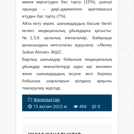
көмек көрсетуден бас тарту (15%), үшінші
орында – дәрі-дәрмекпен қамтамасыз
етуден бас тарту (7%).
Айта кету керек, шағымдардың басым бөлігі
келесі медициналық ұйымдарға қатысты:
№1,3,6 қалалық емханалар, Байқоңыр
қаласындағы көпсалалы аурухана, «Alexey
Sultan Ahmet» ЖШС.
Барлық шағымдар бойынша медициналық
ұйымдар кемшіліктерді одан әрі жоюмен
және шағымдардың өсуіне жол бермеу
бойынша шараларын қолдану арқылы
тексерулер жүргізді.
Жаңалықтар
15 ақпан 2023 ж.
494
0