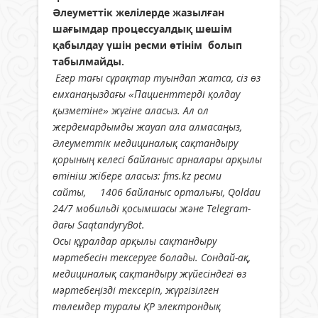
Әлеуметтік желілерде жазылған
шағымдар процессуалдық шешім
қабылдау үшін ресми өтінім болып
табылмайды.
Егер тағы сұрақтар туындап жатса, сіз өз
емханаңыздағы «Пациенттерді қолдау
қызметіне» жүгіне аласыз. Ал ол
жердемардымды жауап ала алмасаңыз,
Әлеуметтік медициналық сақтандыру
қорының келесі байланыс арналары арқылы
өтініш жібере аласыз: fms.kz ресми
сайты, 1406 байланыс орталығы, Qoldau
24/7 мобильді қосымшасы және Telegram-
дағы SaqtandyryBot.
Осы құралдар арқылы сақтандыру
мәртебесін тексеруге болады. Сондай-ақ,
медициналық сақтандыру жүйесіндегі өз
мәртебеңізді тексеріп, жүргізілген
төлемдер туралы ҚР электрондық