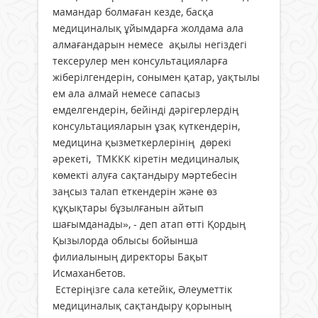
мамандар болмаған кезде, басқа
медициналық ұйымдарға жолдама ала
алмағандарын немесе ақылы негіздегі
тексерулер мен консультацияларға
жіберілгендерін, сонымен қатар, уақтылы
ем ала алмай немесе сапасыз
емделгендерін, бейінді дәрігерлердің
консультацияларын ұзақ күткендерін,
медицина қызметкерлерінің дөрекі
әрекеті, ТМККК кіретін медициналық
көмекті алуға сақтандыру мәртебесін
заңсыз талап еткендерін және өз
құқықтары бұзылғанын айтып
шағымданады», - деп атап өтті Қордың
Қызылорда облысы бойынша
филиалының директоры Бақыт
Исмаханбетов.
Естеріңізге сала кетейік, Әлеуметтік
медициналық сақтандыру қорының