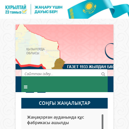
СОҢҒЫ ЖАҢАЛЫҚТАР
Жаңақорған ауданында құс
фабрикасы ашылды