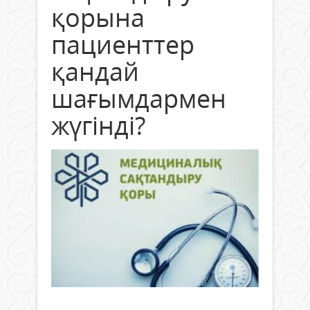
қорына
пациенттер
қандай
шағымдармен
жүгінді?