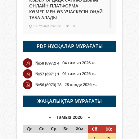
ОНЛАЙН ПЛАТФОРМА
КӨМЕГІМЕН ӨЗ УЧАСКЕСІН ОҢАЙ
ТАБА АЛАДЫ
06 тамыз 2026 ж.
81
Open Air: Қызылорда облысы
PDF НҰСҚАЛАР МҰРАҒАТЫ
полиция департаменті 20
мыңнан астам көрерменнің
қауіпсіздігін қамтамасыз етті
04 тамыз 2026 ж.
№58 (8972) 4
06 тамыз 2026 ж.
88
01 тамыз 2026 ж.
№57 (8971) 1
Wi-Fi ҚАБЫРҒА АРҚЫЛЫ ҚАЛАЙ
28 шілде 2026 ж.
№56 (8970) 28
ӨТЕДІ?
06 тамыз 2026 ж.
257
ЖАҢАЛЫҚТАР МҰРАҒАТЫ
Как могут проголосовать
граждане Казахстана,
«
Тамыз 2026 »
находящиеся за рубежом?
Дс
Сс
Ср
Бс
Жм
Сб
Жс
05 тамыз 2026 ж.
139
1
2