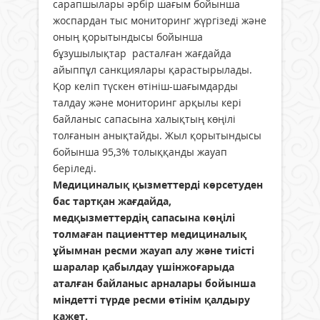
сарапшылары әрбір шағым бойынша
жоспардан тыс мониторинг жүргізеді және
оның қорытындысы бойынша
бұзушылықтар расталған жағдайда
айыппұл санкциялары қарастырылады.
Қор келіп түскен өтініш-шағымдарды
талдау және мониторинг арқылы кері
байланыс сапасына халықтың көңілі
толғанын анықтайды. Жыл қорытындысы
бойынша 95,3% толыққанды жауап
беріледі.
Медициналық қызметтерді көрсетуден
бас тартқан жағдайда,
медқызметтердің сапасына көңілі
толмаған пациенттер медициналық
ұйымнан ресми жауап алу және тиісті
шаралар қабылдау үшінжоғарыда
аталған байланыс арналары бойынша
міндетті түрде ресми өтінім қалдыру
қажет.