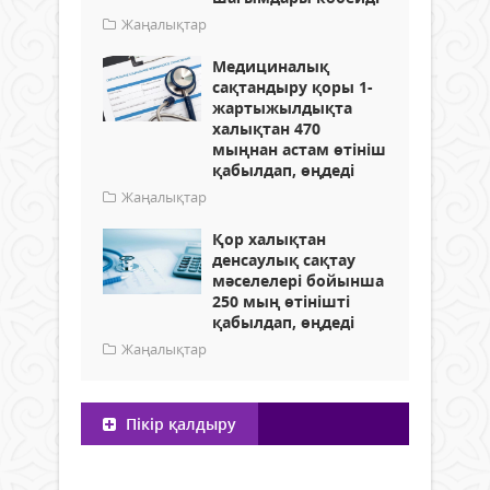
Жаңалықтар
Медициналық
сақтандыру қоры 1-
жартыжылдықта
халықтан 470
мыңнан астам өтініш
қабылдап, өңдеді
Жаңалықтар
Қор халықтан
денсаулық сақтау
мәселелері бойынша
250 мың өтінішті
қабылдап, өңдеді
Жаңалықтар
Пікір қалдыру