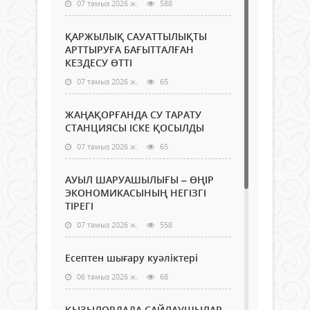
07 тамыз 2026 ж.
588
ҚАРЖЫЛЫҚ САУАТТЫЛЫҚТЫ
АРТТЫРУҒА БАҒЫТТАЛҒАН
КЕЗДЕСУ ӨТТІ
07 тамыз 2026 ж.
65
ЖАҢАҚОРҒАНДА СУ ТАРАТУ
СТАНЦИЯСЫ ІСКЕ ҚОСЫЛДЫ
07 тамыз 2026 ж.
65
АУЫЛ ШАРУАШЫЛЫҒЫ – ӨҢІР
ЭКОНОМИКАСЫНЫҢ НЕГІЗГІ
ТІРЕГІ
07 тамыз 2026 ж.
558
Есептен шығару куәліктері
06 тамыз 2026 ж.
68
ҚЫЗЫЛОРДАДА САЙЛАУШЫЛАР