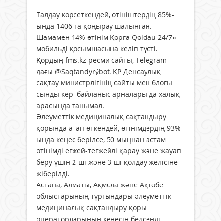
Талдау көрсеткендей, өтініштердің 85%-
ында 1406-ға қоңырау шалынған.
Шамамен 14% өтінім Қорға Qoldau 24/7»
мобильді қосымшасына келіп түсті.
Қордың fms.kz ресми сайты, Telegram-
дағы @Saqtandyrýbot, ҚР Денсаулық
сақтау министрлігінің сайты мен блогы
сынды кері байланыс арналары да халық
арасында танымал.
Әлеуметтік медициналық сақтандыру
қорында атап өткендей, өтінімдердің 93%-
ында кеңес берілсе, 50 мыңнан астам
өтінімді егжей-тегжейлі қарау және жауап
беру үшін 2-ші және 3-ші қолдау желісіне
жіберілді.
Астана, Алматы, Ақмола және Ақтөбе
облыстарының тұрғындары әлеуметтік
медициналық сақтандыру қоры
операторларының кеңесін белсенді