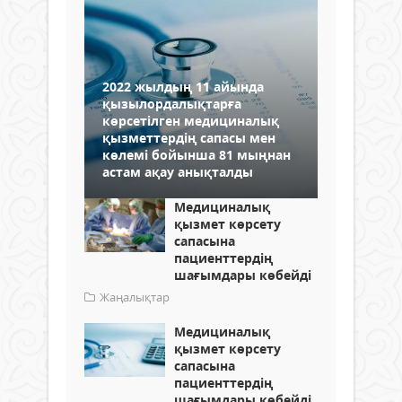
2022 жылдың 11 айында
қызылордалықтарға
көрсетілген медициналық
қызметтердің сапасы мен
көлемі бойынша 81 мыңнан
астам ақау анықталды
Медициналық
қызмет көрсету
сапасына
пациенттердің
шағымдары көбейді
Жаңалықтар
Медициналық
қызмет көрсету
сапасына
пациенттердің
шағымдары көбейді