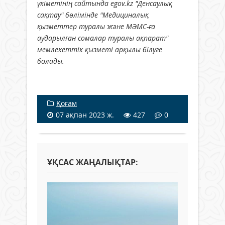
үкіметінің сайтында egov.kz "Денсаулық
сақтау" бөлімінде "Медициналық
қызметтер туралы және МӘМС-ға
аударылған сомалар туралы ақпарат"
мемлекеттік қызметі арқылы білуге
болады.
Қоғам
07 ақпан 2023 ж.
427
0
ҰҚСАС ЖАҢАЛЫҚТАР: