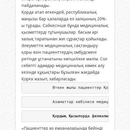
пайдаланады.
Қорда атап өткендей, республикалық
маңызы бар қалаларда ел халқының 20%-
ы тұрады. Сәйкесінше бұнда медициналық
қызметтерді тұтынушылар басым әрі
халық тарапынан жиі сұрақтар қойылады.
Әлеуметтік медициналық сақтандыру
қоры өзін пациенттердің омбудсмені
ретінде ұстанатыны көпшілікке мәлім. Сол
себепті адамдар медициналық көмек алу
кезінде құқықтары бұзылған жағдайда
Қорға жазып, хабарласады.
            Өткен жылы пациенттер Қорға 24 мы
            Азаматтар көбінесе медициналық кө
Қордың Қызылорда филиалына 2022 ж
«Пациенттер өз емханаларында бейінді