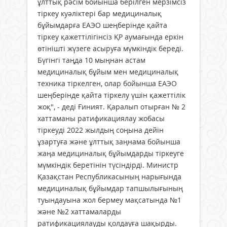
ұлттық рәсім бойынша берілген мерзімсіз
тіркеу куәліктері бар медициналық
бұйымдарға ЕАЭО шеңберінде қайта
тіркеу қажеттілігінсіз ҚР аумағында еркін
өтінішті жүзеге асыруға мүмкіндік береді.
Бүгінгі таңда 10 мыңнан астам
медициналық бұйым мен медициналық
техника тіркелген, олар бойынша ЕАЭО
шеңберінде қайта тіркелу үшін қажеттілік
жоқ", - деді Ғиният. Қаралып отырған № 2
хаттаманы ратификациялау жобасы
тіркеуді 2022 жылдың соңына дейін
ұзартуға және ұлттық заңнама бойынша
жаңа медициналық бұйымдарды тіркеуге
мүмкіндік беретінін түсіндірді. Министр
Қазақстан Республикасының нарығында
медициналық бұйымдар тапшылығының
туындауына жол бермеу мақсатында №1
және №2 хаттамаларды
ратификациялауды қолдауға шақырды.