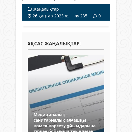
Жаңалықтар
26 қаңтар 2023 ж.
235
0
ҰҚСАС ЖАҢАЛЫҚТАР:
Медициналық -
санитариялық алғашқы
көмек көрсету ұйымдарына
тіркеу бойынша туындаған