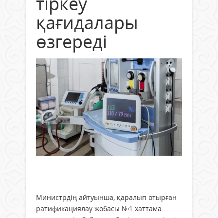
тіркеу
қағидалары
өзгереді
Министрдің айтуынша, қаралып отырған
ратификациялау жобасы №1 хаттама