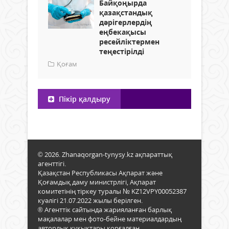
Байқоңырда
қазақстандық
дәрігерлердің
еңбекақысы
ресейліктермен
теңестірілді
Қоғам
Пікір қалдыру
© 2026. Zhanaqorgan-tynysy.kz ақпараттық
агенттігі.
Қазақстан Республикасы Ақпарат және
Қоғамдық даму министрлігі, Ақпарат
комитетінің тіркеу туралы № KZ12VPY00052387
куәлігі 21.07.2022 жылы берілген.
® Агенттік сайтында жарияланған барлық
мақалалар мен фото-бейне материалдардың
авторлық құқықтары қорғалған.