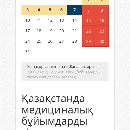
3
4
5
6
7
8
9
Германия аптап ыстыққа
байланысты суды үнемдей
10
11
12
13
14
15
16
бастады
17
18
19
20
21
22
23
04 тамыз 2026 ж.
101
24
25
26
27
28
29
30
31
Жаңақорған тынысы
»
Жаңалықтар
»
Қазақстанда медициналық бұйымдарды
тіркеу қағидалары өзгереді
Қазақстанда
медициналық
бұйымдарды