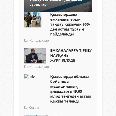
сұрақтар
Қызылордада
емхананы еркін
таңдау құқығын 900-
ден астам тұрғын
пайдаланды
Жаңалықтар
ЕМХАНАЛАРҒА ТІРКЕУ
НАУҚАНЫ
ЖҮРГІЗІЛУДЕ
Жаңалықтар
Қызылорда облысы
бойынша
медициналық
ұйымдарға 49,63
млрд теңгеден астам
қаржы төленді
Қоғам