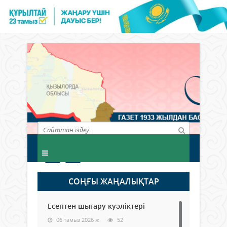
СОҢҒЫ ЖАҢАЛЫҚТАР
Есептен шығару куәліктері
06 тамыз 2026 ж.
52