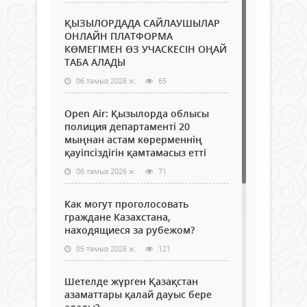
ҚЫЗЫЛОРДАДА САЙЛАУШЫЛАР
ОНЛАЙН ПЛАТФОРМА
КӨМЕГІМЕН ӨЗ УЧАСКЕСІН ОҢАЙ
ТАБА АЛАДЫ
06 тамыз 2026 ж.
65
Open Air: Қызылорда облысы
полиция департаменті 20
мыңнан астам көрерменнің
қауіпсіздігін қамтамасыз етті
06 тамыз 2026 ж.
71
Как могут проголосовать
граждане Казахстана,
находящиеся за рубежом?
05 тамыз 2026 ж.
121
Шетелде жүрген Қазақстан
азаматтары қалай дауыс бере