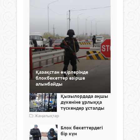
Қазақстан өңірлерінде
блокбекеттер әзірше
алынбайды
Қызылордада аңшы
дүкеніне ұрлыққа
түскендер ұсталды
Жаңалықтар
Блок бекеттердегі
бір күн