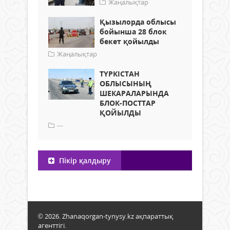
Жаңалықтар
Қызылорда облысы
бойынша 28 блок
бекет қойылды
Жаңалықтар
ТҮРКІСТАН
ОБЛЫСЫНЫҢ
ШЕКАРАЛАРЫНДА
БЛОК-ПОСТТАР
ҚОЙЫЛДЫ
---
Пікір қалдыру
© 2026. Zhanaqorgan-tynysy.kz ақпараттық
агенттігі.