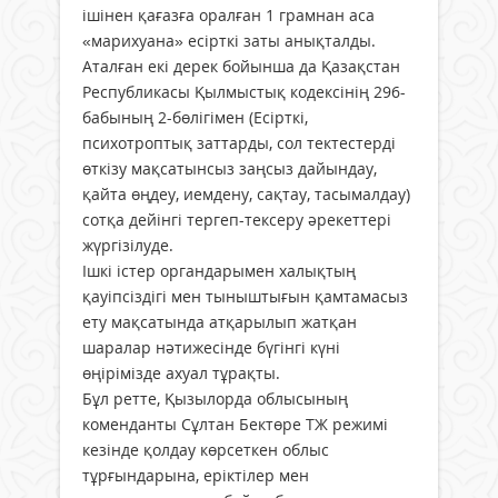
ішінен қағазға оралған 1 грамнан аса
«марихуана» есірткі заты анықталды.
Аталған екі дерек бойынша да Қазақстан
Республикасы Қылмыстық кодексінің 296-
бабының 2-бөлігімен (Есiрткi,
психотроптық заттарды, сол тектестерді
өткізу мақсатынсыз заңсыз дайындау,
қайта өңдеу, иемдену, сақтау, тасымалдау)
сотқа дейінгі тергеп-тексеру әрекеттері
жүргізілуде.
Ішкі істер органдарымен халықтың
қауіпсіздігі мен тыныштығын қамтамасыз
ету мақсатында атқарылып жатқан
шаралар нәтижесінде бүгінгі күні
өңірімізде ахуал тұрақты.
Бұл ретте, Қызылорда облысының
коменданты Сұлтан Бектөре ТЖ режимі
кезінде қолдау көрсеткен облыс
тұрғындарына, еріктілер мен