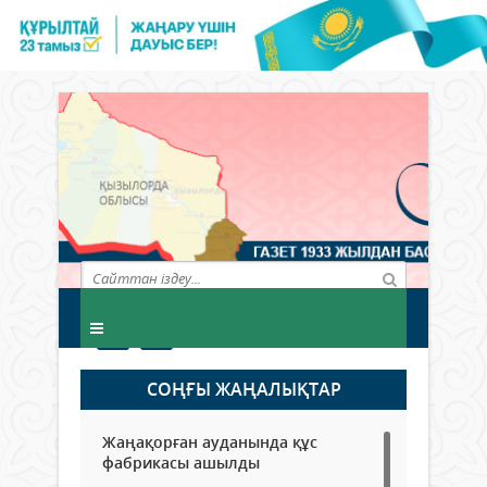
СОҢҒЫ ЖАҢАЛЫҚТАР
Жаңақорған ауданында құс
фабрикасы ашылды