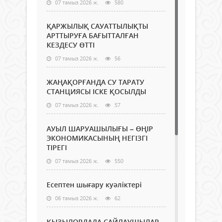
07 тамыз 2026 ж.
580
ҚАРЖЫЛЫҚ САУАТТЫЛЫҚТЫ
АРТТЫРУҒА БАҒЫТТАЛҒАН
КЕЗДЕСУ ӨТТІ
07 тамыз 2026 ж.
56
ЖАҢАҚОРҒАНДА СУ ТАРАТУ
СТАНЦИЯСЫ ІСКЕ ҚОСЫЛДЫ
07 тамыз 2026 ж.
57
АУЫЛ ШАРУАШЫЛЫҒЫ – ӨҢІР
ЭКОНОМИКАСЫНЫҢ НЕГІЗГІ
ТІРЕГІ
07 тамыз 2026 ж.
550
Есептен шығару куәліктері
06 тамыз 2026 ж.
62
ҚЫЗЫЛОРДАДА САЙЛАУШЫЛАР