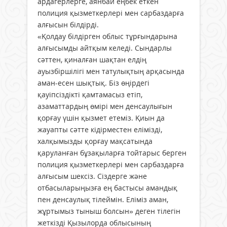
ардагерлерге, аянбай еңбек еткен
полиция қызметкерлері мен сарбаздарға
алғысын білдірді.
«Қолдау білдірген облыс тұрғындарына
алғысымды айтқым келеді. Сындарлы
сәттен, қиналған шақтан елдің
ауызбіршілігі мен татулықтың арқасында
аман-есен шықтық. Біз өңірдегі
қауіпсіздікті қамтамасыз етіп,
азаматтардың өмірі мен денсаулығын
қорғау үшін қызмет етеміз. Қиын да
жауапты сәтте кідірместен елімізді,
халқымызды қорғау мақсатында
қаруланған бұзақыларға тойтарыс берген
полиция қызметкерлері мен сарбаздарға
алғысым шексіз. Сіздерге және
отбасыларыңызға ең бастысы амандық
пен денсаулық тілеймін. Еліміз аман,
жұртымыз тыныш болсын» деген тілегін
жеткізді Қызылорда облысының