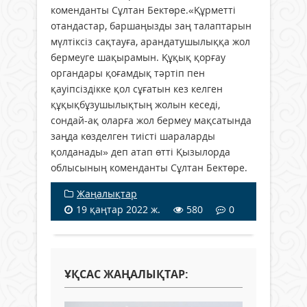
коменданты Сұлтан Бектөре.«Құрметті
отандастар, баршаңызды заң талаптарын
мүлтіксіз сақтауға, арандатушылыққа жол
бермеуге шақырамын. Құқық қорғау
органдары қоғамдық тәртіп пен
қауіпсіздікке қол сұғатын кез келген
құқықбұзушылықтың жолын кеседі,
сондай-ақ оларға жол бермеу мақсатында
заңда көзделген тиісті шараларды
қолданады» деп атап өтті Қызылорда
облысының коменданты Сұлтан Бектөре.
Жаңалықтар
19 қаңтар 2022 ж.
580
0
ҰҚСАС ЖАҢАЛЫҚТАР: