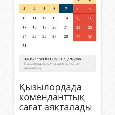
Шетелде жүрген Қазақстан
3
4
5
6
7
8
9
азаматтары қалай дауыс бере
алады?
10
11
12
13
14
15
16
05 тамыз 2026 ж.
144
17
18
19
20
21
22
23
24
25
26
27
28
29
30
31
Жаңақорған тынысы
»
Жаңалықтар
»
Қызылордада коменданттық сағат
аяқталады
Қызылордада
коменданттық
сағат аяқталады