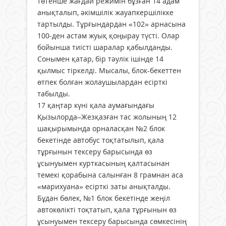
төтенше жағдай режимін бұзған 14 адам
анықталып, әкімшілік жауапкершілікке
тартылды. Тұрғындардан «102» арнасына
100-ден астам жуық қоңырау түсті. Олар
бойынша тиісті шаралар қабылданды.
Сонымен қатар, бір тәулік ішінде 14
қылмыс тіркелді. Мысалы, блок-бекеттен
өтпек болған жолаушылардан есірткі
табылды.
17 қаңтар күні қала аумағындағы
Қызылорда–Жезқазған тас жолының 12
шақырымында орналасқан №2 блок
бекетінде автобус тоқтатылып, қала
тұрғынын тексеру барысында өз
ұсынуымен курткасының қалтасынан
темекі қорабына салынған 8 грамнан аса
«марихуана» есірткі заты анықталды.
Бұдан бөлек, №1 блок бекетінде жеңіл
автокөлікті тоқтатып, қала тұрғынын өз
ұсынуымен тексеру барысында сөмкесінің