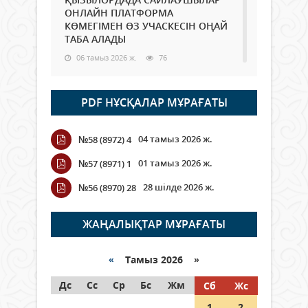
ОНЛАЙН ПЛАТФОРМА
КӨМЕГІМЕН ӨЗ УЧАСКЕСІН ОҢАЙ
ТАБА АЛАДЫ
06 тамыз 2026 ж.
76
Open Air: Қызылорда облысы
PDF НҰСҚАЛАР МҰРАҒАТЫ
полиция департаменті 20
мыңнан астам көрерменнің
қауіпсіздігін қамтамасыз етті
04 тамыз 2026 ж.
№58 (8972) 4
06 тамыз 2026 ж.
84
01 тамыз 2026 ж.
№57 (8971) 1
Wi-Fi ҚАБЫРҒА АРҚЫЛЫ ҚАЛАЙ
28 шілде 2026 ж.
№56 (8970) 28
ӨТЕДІ?
06 тамыз 2026 ж.
254
ЖАҢАЛЫҚТАР МҰРАҒАТЫ
Как могут проголосовать
граждане Казахстана,
«
Тамыз 2026 »
находящиеся за рубежом?
Дс
Сс
Ср
Бс
Жм
Сб
Жс
05 тамыз 2026 ж.
133
1
2