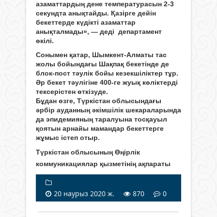
азаматтардың дене температурасын 2-3
секундта анықтайды. Қазірге дейін
бекеттерде күдікті азаматтар
анықталмады», — деді департамент
өкілі.
Сонымен қатар, Шымкент-Алматы тас
жолы бойындағы Шақпақ бекетінде де
блок-пост тәулік бойы кезекшіліктер тұр.
Әр бекет тәулігіне 400-ге жуық көліктерді
тексерістен өткізуде.
Бұдан өзге, Түркістан облысындағы
әрбір ауданның әкімшілік шекараларында
да эпидемияның таралуына тосқауыл
қоятын арнайы мамандар бекеттерге
жұмыс істеп отыр.
Түркістан облысының Өңірлік
коммуникациялар қызметінің ақпараты
---
20 наурыз 2020 ж.
870
0