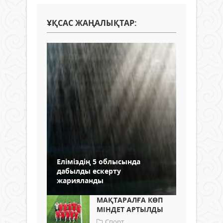
ҰҚСАС ЖАҢАЛЫҚТАР:
Еліміздің 5 облысында
дабылды ескерту
жарияланды
МАҚТАРАЛҒА КӨП
МІНДЕТ АРТЫЛДЫ
Спорт