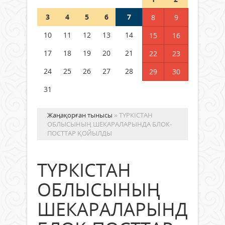
3
4
5
6
7
8
9
Германия аптап ыстыққа
байланысты суды үнемдей
10
11
12
13
14
15
16
бастады
17
18
19
20
21
22
23
04 тамыз 2026 ж.
100
24
25
26
27
28
29
30
31
Жаңақорған тынысы
» ТҮРКІСТАН
ОБЛЫСЫНЫҢ ШЕКАРАЛАРЫНДА БЛОК-
ПОСТТАР ҚОЙЫЛДЫ
ТҮРКІСТАН
ОБЛЫСЫНЫҢ
ШЕКАРАЛАРЫНДА