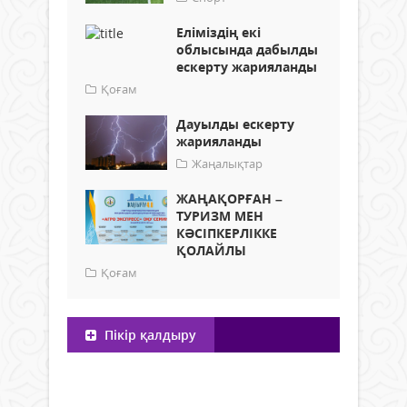
Еліміздің екі
облысында дабылды
ескерту жарияланды
Қоғам
Дауылды ескерту
жарияланды
Жаңалықтар
ЖАҢАҚОРҒАН –
ТУРИЗМ МЕН
КӘСІПКЕРЛІККЕ
ҚОЛАЙЛЫ
Қоғам
Пікір қалдыру