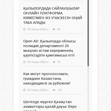
ҚЫЗЫЛОРДАДА САЙЛАУШЫЛАР
ОНЛАЙН ПЛАТФОРМА
КӨМЕГІМЕН ӨЗ УЧАСКЕСІН ОҢАЙ
ТАБА АЛАДЫ
06 тамыз 2026 ж.
64
Open Air: Қызылорда облысы
полиция департаменті 20
мыңнан астам көрерменнің
қауіпсіздігін қамтамасыз етті
06 тамыз 2026 ж.
70
Как могут проголосовать
граждане Казахстана,
находящиеся за рубежом?
05 тамыз 2026 ж.
120
Шетелде жүрген Қазақстан
азаматтары қалай дауыс бере