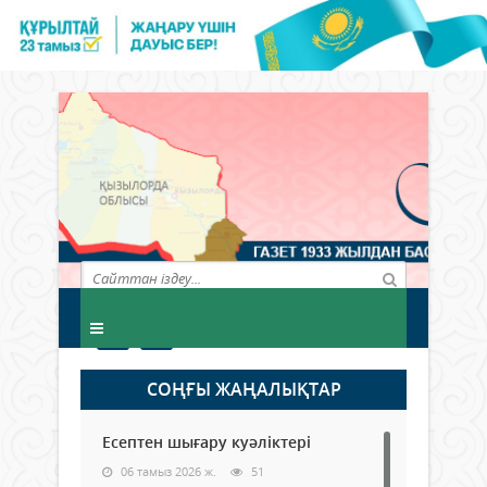
СОҢҒЫ ЖАҢАЛЫҚТАР
Есептен шығару куәліктері
06 тамыз 2026 ж.
51