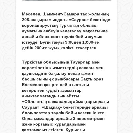
Мәселен, Шымкент-Самара тас жолының
208-шақырымындағы «Сауран» бекетінде
коронавирустың Түркістан облысы
аумағына енбеуін қадағалау мақсатында
арнайы блок-пост тәулік бойы жұмыс
істеуде. Бүгін таңғы 9:00ден 13:00-ге
дейін 200-ге жуық көлікті тексерген.
Түркістан облысының Тауарлар мен
көрсетілетін қызметтердің сапасы мен
қауіпсіздігін бақылау департаметі
басшысының орынбасары Бақтыораз
Елемесов қазірге дейін ыстығы
көтерілген күдікті азаматтар
анықталмағандығын айтты.
«Облыстың шекаралық аймақтарындағы
Сауран», «Шақпақ» бекеттерінде арнайы
блок-посттар тәулік бойы кезекшілікте.
Онда мамандар арнайы 3 перометрмен
және қорғаныс құралдарымен
қамтамасыз етілген. Құрылғы