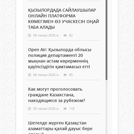
ҚЫЗЫЛОРДАДА САЙЛАУШЫЛАР
ОНЛАЙН ПЛАТФОРМА
КӨМЕГІМЕН ӨЗ УЧАСКЕСІН ОҢАЙ
ТАБА АЛАДЫ
06 тамыз 2026 ж.
62
Open Air: Қызылорда облысы
полиция департаменті 20
мыңнан астам көрерменнің
қауіпсіздігін қамтамасыз етті
06 тамыз 2026 ж.
65
Как могут проголосовать
граждане Казахстана,
находящиеся за рубежом?
05 тамыз 2026 ж.
118
Шетелде жүрген Қазақстан
азаматтары қалай дауыс бере