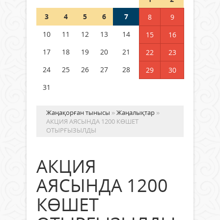
3
4
5
6
7
8
9
Германия аптап ыстыққа
байланысты суды үнемдей
10
11
12
13
14
15
16
бастады
17
18
19
20
21
22
23
04 тамыз 2026 ж.
96
24
25
26
27
28
29
30
31
Жаңақорған тынысы
»
Жаңалықтар
»
АКЦИЯ АЯСЫНДА 1200 КӨШЕТ
ОТЫРҒЫЗЫЛДЫ
АКЦИЯ
АЯСЫНДА 1200
КӨШЕТ