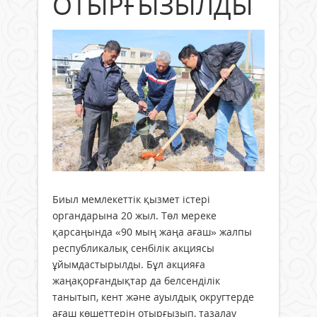
ОТЫРҒЫЗЫЛДЫ
Биыл мемлекеттік қызмет істері
органдарына 20 жыл. Төл мереке
қарсаңында «90 мың жаңа ағаш» жалпы
республикалық сенбілік акциясы
ұйымдастырылды. Бұл акцияға
жаңақорғандықтар да белсенділік
танытып, кент және ауылдық округтерде
ағаш көшеттерін отырғызып, тазалау