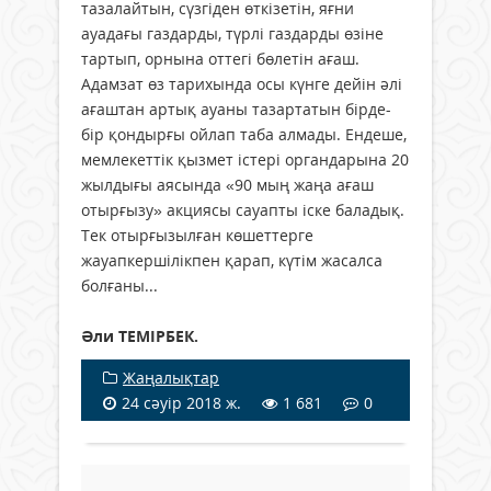
тазалайтын, сүзгіден өткізетін, яғни
ауадағы газдарды, түрлі газдарды өзіне
тартып, орнына оттегі бөлетін ағаш.
Адамзат өз тарихында осы күнге дейін әлі
ағаштан артық ауаны тазартатын бірде-
бір қондырғы ойлап таба алмады. Ендеше,
мемлекеттік қызмет істері органдарына 20
жылдығы аясында «90 мың жаңа ағаш
отырғызу» акциясы сауапты іске баладық.
Тек отырғызылған көшеттерге
жауапкершілікпен қарап, күтім жасалса
болғаны...
Әли ТЕМІРБЕК.
Жаңалықтар
24 сәуір 2018 ж.
1 681
0