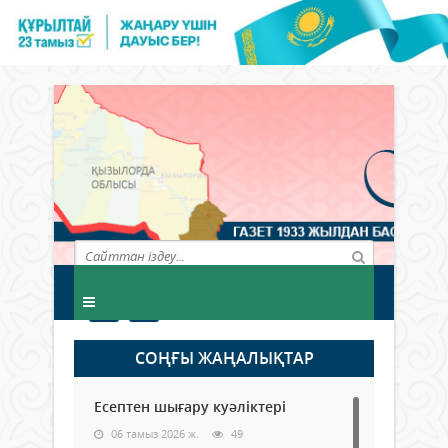
СОҢҒЫ ЖАҢАЛЫҚТАР
Есептен шығару куәліктері
06 тамыз 2026 ж.
49