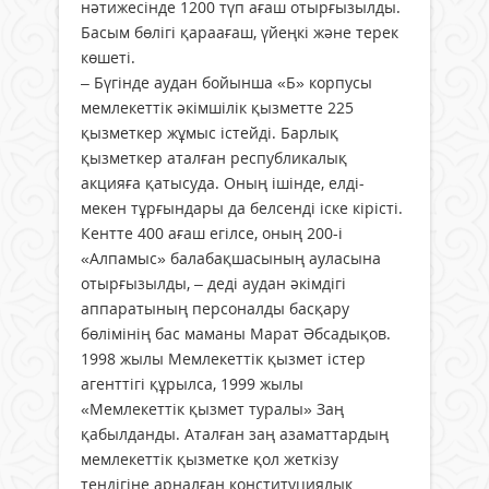
нәтижесінде 1200 түп ағаш отырғызылды.
Басым бөлігі қараағаш, үйеңкі және терек
көшеті.
– Бүгінде аудан бойынша «Б» корпусы
мемлекеттік әкімшілік қызметте 225
қызметкер жұмыс істейді. Барлық
қызметкер аталған республикалық
акцияға қатысуда. Оның ішінде, елді-
мекен тұрғындары да белсенді іске кірісті.
Кентте 400 ағаш егілсе, оның 200-і
«Алпамыс» балабақшасының ауласына
отырғызылды, – деді аудан әкімдігі
аппаратының персоналды басқару
бөлімінің бас маманы Марат Әбсадықов.
1998 жылы Мемлекеттік қызмет істер
агенттігі құрылса, 1999 жылы
«Мемлекеттік қызмет туралы» Заң
қабылданды. Аталған заң азаматтардың
мемлекеттік қызметке қол жеткізу
теңдігіне арналған конституциялық