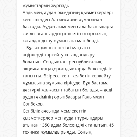
жұмыстарын жүргізді.
Алдымен, аудан әкімдігінің қызметкерлері
кент ішіндегі Алтынсарин аумағынан
бастады. Аудан әкімі мен сала басшылары
саялы ағаштардың көшетін отырғызып,
көгалдандыру жұмысына мән берді.
– Бұл акцияның негізгі мақсаты –
өңірлерді көркейту-көгалдандыру
болатын. Сондықтан, республикалық
акцияға жаңақорғандықтарда белсенділік
танытты. Әсіресе, кент келбетін көркейту
жұмысына жұмыла кірісуде. Бұл бастама
дәстүрлі жалғасын табатын болады, – деді
аудан әкімінің орынбасары Ғалымжан
Сопбеков.
Сенбілік аясында мемлекеттік
қызметкерлер мен аудан тұрғындары
атынан 1350 адам белсенділік танытып, 45
техника жұмылдырылды. Соның