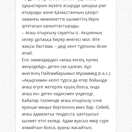
құқықтарын жүзеге асыруда шешуші рөл
атқарады және Қазақстанның қазіргі
заманғы мемлекеттік қызметтің берік
іргетасын қалыптастырады.
– Ағаш отырғызу сауапты іс. Акцияның
келер ұрпаққа берер өнегесі мол. Өте
жақсы бастама, – деді кент тұрғыны Әсия
апай.
Ескі замандардан «ағаш ексең, күнәң
жеңілдейді» деген сөз қалған. Бұл
өнегенің Пайғамбарымыз Мұхаммед (ғ.а.с.)
«Ақырзаман келіп тұрса да егер бойыңда
ағаш егуге жетерлік күшің болса, онда
ағаш ек» деген хадисімен үндеседі.
Бабалар тәлімінде ағаш отырғызу ісіне
ерекше маңыз бергенінің мәні бар. Себебі,
ағаш адамзатқа теңдессіз, қалтқысыз
қызмет етіп келеді. Адам ауасыз өмір сүре
алмайтын болса, ауаны жасайтын,