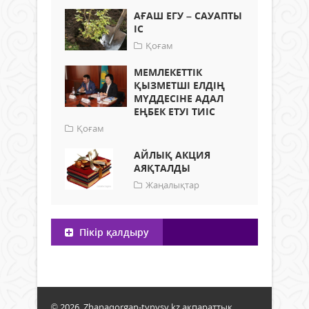
АҒАШ ЕГУ – САУАПТЫ
ІС
Қоғам
МЕМЛЕКЕТТІК
ҚЫЗМЕТШІ ЕЛДІҢ
МҮДДЕСІНЕ АДАЛ
ЕҢБЕК ЕТУІ ТИІС
Қоғам
АЙЛЫҚ АКЦИЯ
АЯҚТАЛДЫ
Жаңалықтар
Пікір қалдыру
© 2026. Zhanaqorgan-tynysy.kz ақпараттық