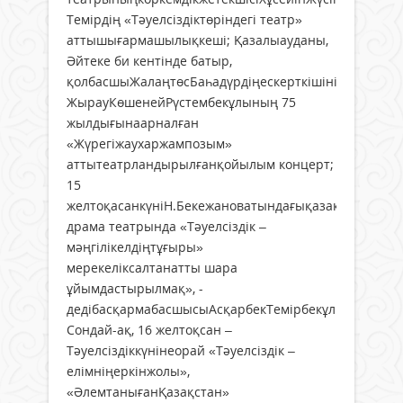
Темірдің «Тәуелсіздіктөріндегі театр»
аттышығармашылықкеші; Қазалыауданы,
Әйтеке би кентінде батыр,
қолбасшыЖалаңтөсБаһадүрдіңескерткішініңашылуы;
ЖырауКөшенейРүстембекұлының 75
жылдығынаарналған
«Жүрегіжаухаржампозым»
аттытеатрландырылғанқойылым концерт;
15
желтоқасанкүніН.Бекежановатындағықазақакадеми
драма театрында «Тәуелсіздік –
мәңгілікелдіңтұғыры»
мерекеліксалтанатты шара
ұйымдастырылмақ», -
дедібасқармабасшысыАсқарбекТемірбекұлы.
Сондай-ақ, 16 желтоқсан –
Тәуелсіздіккүнінеорай «Тәуелсіздік –
елімніңеркінжолы»,
«ӘлемтанығанҚазақстан»