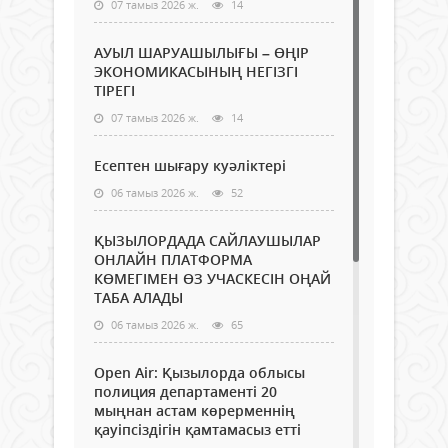
07 тамыз 2026 ж.
14
АУЫЛ ШАРУАШЫЛЫҒЫ – ӨҢІР
ЭКОНОМИКАСЫНЫҢ НЕГІЗГІ
ТІРЕГІ
07 тамыз 2026 ж.
14
Есептен шығару куәліктері
06 тамыз 2026 ж.
52
ҚЫЗЫЛОРДАДА САЙЛАУШЫЛАР
ОНЛАЙН ПЛАТФОРМА
КӨМЕГІМЕН ӨЗ УЧАСКЕСІН ОҢАЙ
ТАБА АЛАДЫ
06 тамыз 2026 ж.
65
Open Air: Қызылорда облысы
полиция департаменті 20
мыңнан астам көрерменнің
қауіпсіздігін қамтамасыз етті