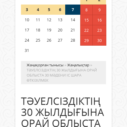
04 тамыз 2026 ж.
111
3
4
5
6
7
8
9
Қазақстанда ЖЭК электр
10
11
12
13
14
15
16
энергиясын өндіру бойынша
көрсеткіш асыра орындалды
17
18
19
20
21
22
23
04 тамыз 2026 ж.
111
24
25
26
27
28
29
30
31
Жаңақорған тынысы
»
Жаңалықтар
»
ТӘУЕЛСІЗДІКТІҢ 30 ЖЫЛДЫҒЫНА ОРАЙ
ОБЛЫСТА 30 МӘДЕНИ ІС ШАРА
ӨТКІЗІЛМЕК
ТӘУЕЛСІЗДІКТІҢ
30 ЖЫЛДЫҒЫНА
ОРАЙ ОБЛЫСТА