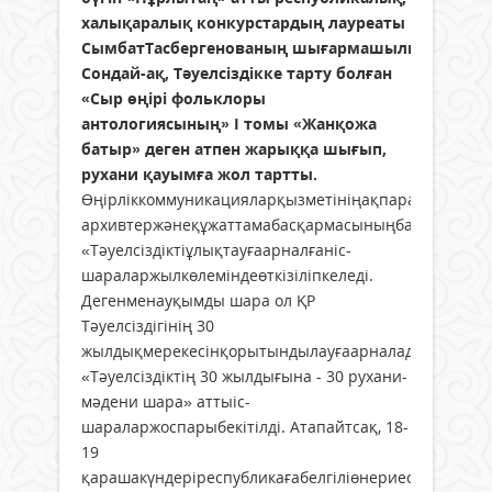
халықаралық конкурстардың лауреаты
СымбатТасбергенованың шығармашылық кешіме
Сондай-ақ, Тәуелсіздікке тарту болған
«Сыр өңірі фольклоры
антологиясының» І томы «Жанқожа
батыр» деген атпен жарыққа шығып,
рухани қауымға жол тартты.
Өңірліккоммуникацияларқызметініңақпараталаңынд
архивтержәнеқұжаттамабасқармасыныңбасшысыАсқ
«Тәуелсіздіктіұлықтауғаарналғаніс-
шараларжылкөлеміндеөткізіліпкеледі.
Дегенменауқымды шара ол ҚР
Тәуелсіздігінің 30
жылдықмерекесінқорытындылауғаарналады.
«Тәуелсіздіктің 30 жылдығына - 30 рухани-
мәдени шара» аттыіс-
шараларжоспарыбекітілді. Атапайтсақ, 18-
19
қарашакүндеріреспубликағабелгіліөнериесі,