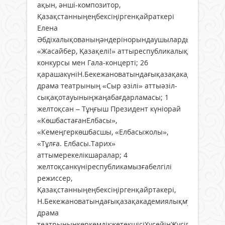
ақын, әнші-композитор,
Қазақстанныңеңбексіңіргенқайраткері
Елена
Әбдіхалықованыңәндерінорындаушылардың
«Жасайбер, Қазақелі!» аттыреспубликалық
конкурсы мен Гала-концерті; 26
қарашакүніН.Бекежановатындағықазақакадемиялық
драма театрының «Сыр әзілі» аттыәзіл-
сықақотауыныңжаңабағдарламасы; 1
желтоқсан – Тұңғыш Президент күніорай
«КөшбастағанЕлбасы»,
«Кемеңгеркөшбасшы, «Елбасыжолы»,
«Тұлға. Елбасы.Тарих»
аттымерекелікшаралар; 4
желтоқсанкүніреспубликамызғабелгілі
режиссер,
Қазақстанныңеңбексіңіргенқайртакері,
Н.Бекежановатындағықазақакадемиялықмузыкалық
драма
театрыныңкөркемдікжетекшісіХұсейінЖүсіпұлыӘмір-