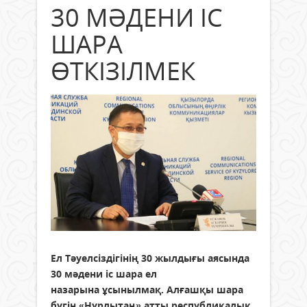
30 МӘДЕНИ ІС
ШАРА
ӨТКІЗІЛМЕК
Ел Тәуелсіздігінің 30 жылдығы аясында
30 мәдени іс шара ел
назарына ұсынылмақ. Алғашқы шара
бүгін «Нұрлытаң» атты республикалық,