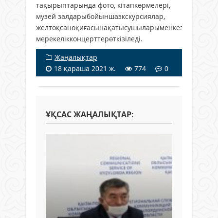
тақырыптарында фото, кітапкөрмелері,
музей залдарыбойыншаэкскурсиялар,
желтоқсаноқиғасынақатысушыларыменкездесушара
мерекелікконцерттерөткізіледі.
Жаңалықтар
18 қараша 2021 ж.
774
0
ҰҚСАС ЖАҢАЛЫҚТАР: