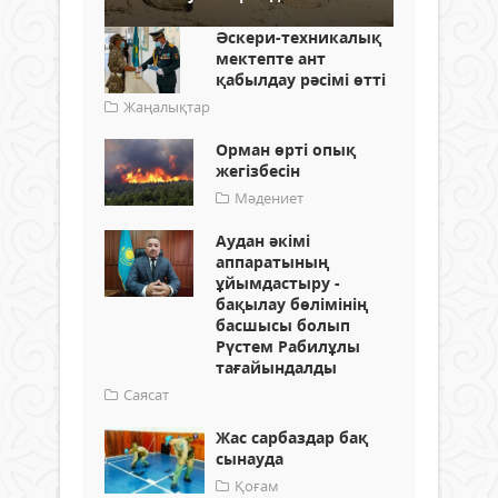
Әскери-техникалық
мектепте ант
қабылдау рәсімі өтті
Жаңалықтар
Орман өрті опық
жегізбесін
Мәдениет
Аудан әкімі
аппаратының
ұйымдастыру -
бақылау бөлімінің
басшысы болып
Рүстем Рабилұлы
тағайындалды
Саясат
Жас сарбаздар бақ
сынауда
Қоғам