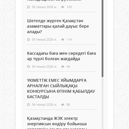
05 тамыз 2026 ж.
103
Шетелде жүрген Қазақстан
азаматтары қалай дауыс бере
алады?
05 тамыз 2026 ж.
114
Кассадағы баға мен сөредегі баға
әр түрлі болған жағдайда
04 тамыз 2026 ж.
94
ҮКІМЕТТІК ЕМЕС ҰЙЫМДАРҒА
АРНАЛҒАН СЫЙЛЫҚАҚЫ
КОНКУРСЫНА ӨТІНІМ ҚАБЫЛДАУ
БАСТАЛДЫ
04 тамыз 2026 ж.
86
Қазақстанда ЖЭК электр
энергиясын өндіру бойынша