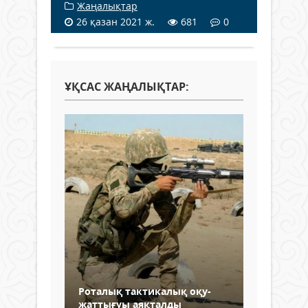
Жаңалықтар
26 қазан 2021 ж.
681
0
ҰҚСАС ЖАҢАЛЫҚТАР:
Роталық тактикалық оқу-
жаттығуы аяқталды