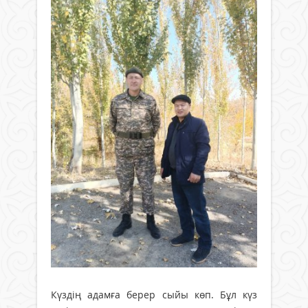
Күздің адамға берер сыйы көп. Бұл күз