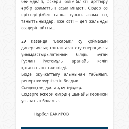
бейімделіп, әскери білім-білікті арттыру
әрбір азаматтың асыл міндеті. Сіздер өз
еріктеріңізбен сапқа тұрып, азаматтық
таныттыңыздар. Іске сәт! – деп жалынды
сөздерін айтты...
29 қазанда "Бесарық" су қоймасын
диверсиялық топтан азат ету операциясы
ұйымдастырылатынын білдік. Бұған
Руслан Рүстемұлы аранайы келіп
қатасытынын жеткізді.
Бізде оқу-жаттығу алыңынан табылып,
репортаж жүргізетін болдық.
Сондықтан, достар, күтіңіздер.
Сіздерге әскери өмірдің шынайы көрінісін
ұсынатын боламыз..
Нұрбол БАКИРОВ