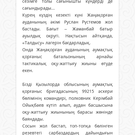
сезімге толы сағынышты күндерді де
сағындырады...
Күрең күздің кезекті күні Жаңақорған
ауданының әкімі Руслан Рүстемов жол
бастады. Бағыт – Жаманбай батыр
ауылдық округі. Нақтысын айтқанда,
«Талдысу» лагерін бағдарладық.
Онда Жаңақорған ауданының аумақтық
қорғаныс батальонының арнайы
тактикалық оқу-жаттығу жиыны өтуде
екен.
Бізді Қызылорда облысының аумақтық
қорғаныс бригадасының 99215 әскери
бөлімінің командирі, полковник Керімбай
Ойықбаев күтіп алып, аудан басшысына
оқу-жаттығу жиынының барасы жөнінде
баяндады.
Сосын жол бастап, топ-топқа бөлінген
резевтегі сарбаздардың дайындығын