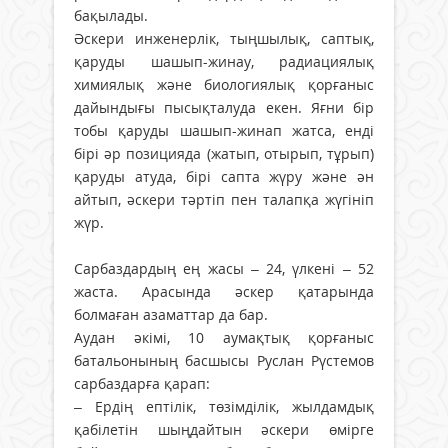
бақылады.
Әскери инженерлік, тыңшылық, саптық,
қаруды шашып-жинау, радиациялық
химиялық және биологиялық қорғаныс
дайындығы пысықталуда екен. Яғни бір
тобы қаруды шашып-жинап жатса, енді
бірі әр позицияда (жатып, отырып, тұрып)
қаруды атуда, бірі сапта жүру және ән
айтып, әскери тәртіп пен талапқа жүгініп
жүр.
Сарбаздардың ең жасы – 24, үлкені – 52
жаста. Арасында әскер қатарында
болмаған азаматтар да бар.
Аудан әкімі, 10 аумақтық қорғаныс
батальонының басшысы Руслан Рүстемов
сарбаздарға қарап:
– Ердің ептілік, төзімділік, жылдамдық
қабілетін шыңдайтын әскери өмірге