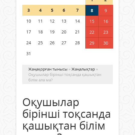
Шетелде жүрген Қазақстан
3
4
5
6
7
8
9
азаматтары қалай дауыс бере
алады?
10
11
12
13
14
15
16
05 тамыз 2026 ж.
148
17
18
19
20
21
22
23
24
25
26
27
28
29
30
31
Жаңақорған тынысы
»
Жаңалықтар
»
Оқушылар бірінші тоқсанда қашықтан
білім ала ма?
Оқушылар
бірінші тоқсанда
қашықтан білім