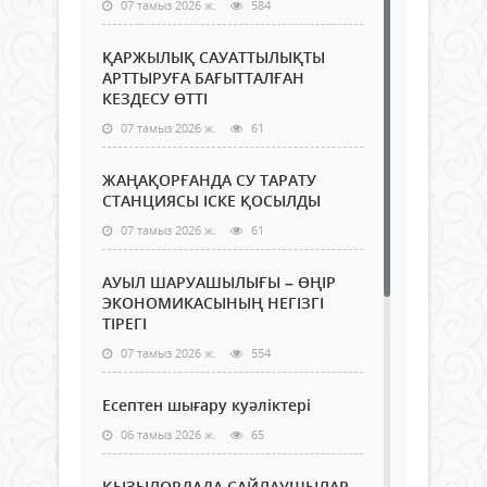
07 тамыз 2026 ж.
584
ҚАРЖЫЛЫҚ САУАТТЫЛЫҚТЫ
АРТТЫРУҒА БАҒЫТТАЛҒАН
КЕЗДЕСУ ӨТТІ
07 тамыз 2026 ж.
61
ЖАҢАҚОРҒАНДА СУ ТАРАТУ
СТАНЦИЯСЫ ІСКЕ ҚОСЫЛДЫ
07 тамыз 2026 ж.
61
АУЫЛ ШАРУАШЫЛЫҒЫ – ӨҢІР
ЭКОНОМИКАСЫНЫҢ НЕГІЗГІ
ТІРЕГІ
07 тамыз 2026 ж.
554
Есептен шығару куәліктері
06 тамыз 2026 ж.
65
ҚЫЗЫЛОРДАДА САЙЛАУШЫЛАР