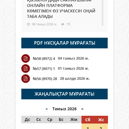
ОНЛАЙН ПЛАТФОРМА
КӨМЕГІМЕН ӨЗ УЧАСКЕСІН ОҢАЙ
ТАБА АЛАДЫ
06 тамыз 2026 ж.
79
Open Air: Қызылорда облысы
PDF НҰСҚАЛАР МҰРАҒАТЫ
полиция департаменті 20
мыңнан астам көрерменнің
қауіпсіздігін қамтамасыз етті
04 тамыз 2026 ж.
№58 (8972) 4
06 тамыз 2026 ж.
85
01 тамыз 2026 ж.
№57 (8971) 1
Wi-Fi ҚАБЫРҒА АРҚЫЛЫ ҚАЛАЙ
28 шілде 2026 ж.
№56 (8970) 28
ӨТЕДІ?
06 тамыз 2026 ж.
256
ЖАҢАЛЫҚТАР МҰРАҒАТЫ
Как могут проголосовать
граждане Казахстана,
«
Тамыз 2026 »
находящиеся за рубежом?
Дс
Сс
Ср
Бс
Жм
Сб
Жс
05 тамыз 2026 ж.
137
1
2