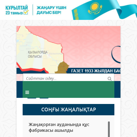
СОҢҒЫ ЖАҢАЛЫҚТАР
Жаңақорған ауданында құс
фабрикасы ашылды