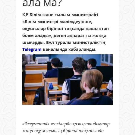
ала ма?
ҚР Білім және ғылым министрлігі
«Білім министрі мәлімдеуінше,
оқушылар бірінші тоқсанда қашықтан
білім алады», деген ақпаратты жоққа
шығарды. Бұл туралы министрліктің
Telegram
каналында хабарланды.
«Әлеуметтік желілерде қазақстандықтар
жаңа оқу жылының бірінші тоқсанында