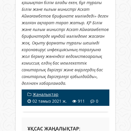
қашықтан білім алады екен, бұл туралы
Білім және ғылым министрі Асхат
Аймағамбетов брифингте мәлімдеді» деген
жалған ақпарат тарап жатыр. ҚР Білім
және ғылым министрі Асхат Аймағамбетов
брифингтерде мұндай мәлімдеме жасаған
жоқ. Оқыту форматы туралы шешімді
коронавирус инфекциясының таралуына
жол бермеу жөніндегі ведомствоаралық
комиссия, елдің бас мемлекеттік
санитарлық дәрігері және өңірлердің бас
санитарлық дәрігерлері қабылдайды»,
делінген хабарламада.
Жаңалықтар
02 тамыз 2021 ж.
911
0
ҰҚСАС ЖАҢАЛЫҚТАР: