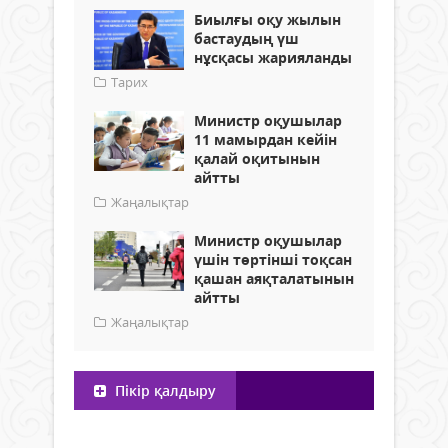
Биылғы оқу жылын
бастаудың үш
нұсқасы жарияланды
Тарих
Министр оқушылар
11 мамырдан кейін
қалай оқитынын
айтты
Жаңалықтар
Министр оқушылар
үшін төртінші тоқсан
қашан аяқталатынын
айтты
Жаңалықтар
Пікір қалдыру