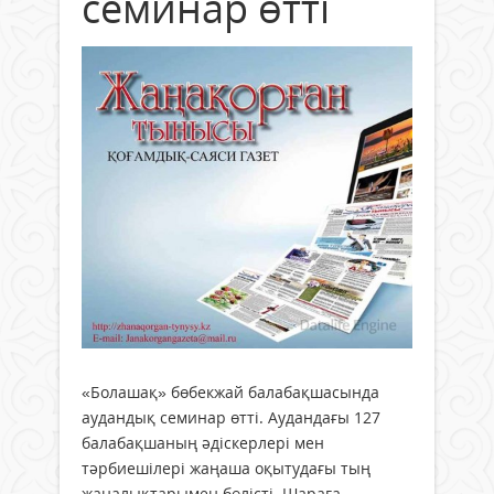
семинар өтті
«Болашақ» бөбекжай балабақшасында
аудандық семинар өтті. Аудандағы 127
балабақшаның әдіскерлері мен
тәрбиешілері жаңаша оқытудағы тың
жаңалықтарымен бөлісті. Шараға