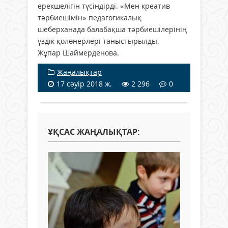
ерекшелігін түсіндірді. «Мен креатив
тәрбиешімін» педагогикалық
шеберханада балабақша тәрбиешілерінің
үздік қолөнерлері таныстырылды.
Жұпар Шаймерденова.
Жаңалықтар
17 сәуір 2018 ж.
2 296
0
ҰҚСАС ЖАҢАЛЫҚТАР: