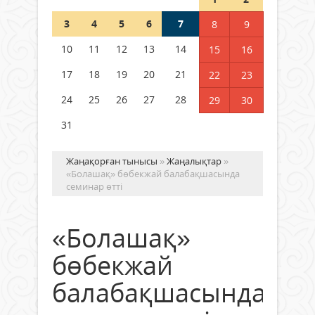
3
4
5
6
7
8
9
Германия аптап ыстыққа
байланысты суды үнемдей
10
11
12
13
14
15
16
бастады
17
18
19
20
21
22
23
04 тамыз 2026 ж.
96
24
25
26
27
28
29
30
31
Жаңақорған тынысы
»
Жаңалықтар
»
«Болашақ» бөбекжай балабақшасында
семинар өтті
«Болашақ»
бөбекжай
балабақшасында