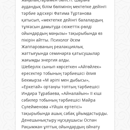
аудандық білім бөлімінің мектепке дейінгі
тәрбие әдіскері Фатима Тұртанова
қатысып, «мектепке дейінгі балалардың
тұлғасын дамытуда сюжеттік-рөлді
ойындардың маңызы» тақырыбында өз
пікірін айтты. Психолог Әсем
Жаппарованың реалакциялық
жаттығуында семинарға қатысушылар
жағымды энергия алды.
Шеберлік сынып көрсеткен «Айгөйлек»
ересектер тобының тәрбиешісі Әлия
Бекмырза «М әріпі мен дыбысы»,
«Еркетай» ортаңғы топтың тәрбиешісі
Индира Тұрабаева, «Айналайын» ІІ кіші
сәбилер тобының тәрбиешісі Майра
Сүлейменова «Үйшік ертегісі»
тақырыбында ашық сабақ ұйымдастырды.
Денешынықтыру нұсқаушысы Оспан
Рақымжан ұлттық ойындардың ойнату