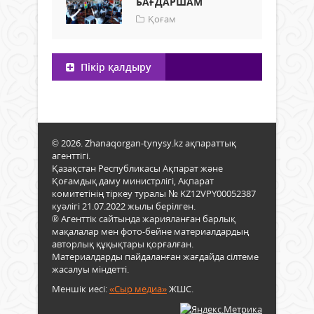
БАҒДАРШАМ
Қоғам
Пікір қалдыру
© 2026. Zhanaqorgan-tynysy.kz ақпараттық
агенттігі.
Қазақстан Республикасы Ақпарат және
Қоғамдық даму министрлігі, Ақпарат
комитетінің тіркеу туралы № KZ12VPY00052387
куәлігі 21.07.2022 жылы берілген.
® Агенттік сайтында жарияланған барлық
мақалалар мен фото-бейне материалдардың
авторлық құқықтары қорғалған.
Материалдарды пайдаланған жағдайда сілтеме
жасалуы міндетті.
Меншік иесі:
«Сыр медиа»
ЖШС.