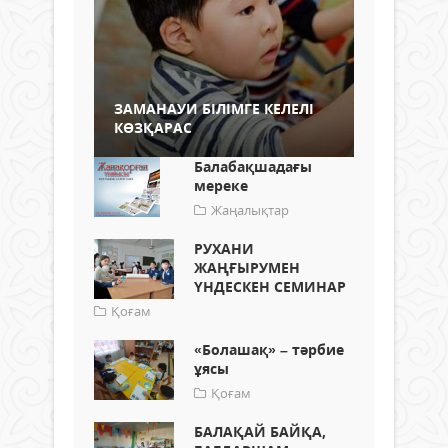
ЗАМАНАУИ БІЛІМГЕ КЕЛЕЛІ
КӨЗҚАРАС
Балабақшадағы
мереке
Жаңалықтар
РУХАНИ
ЖАҢҒЫРУМЕН
ҮНДЕСКЕН СЕМИНАР
Қоғам
«Болашақ» – тәрбие
ұясы
Қоғам
БАЛАҚАЙ БАЙҚА,