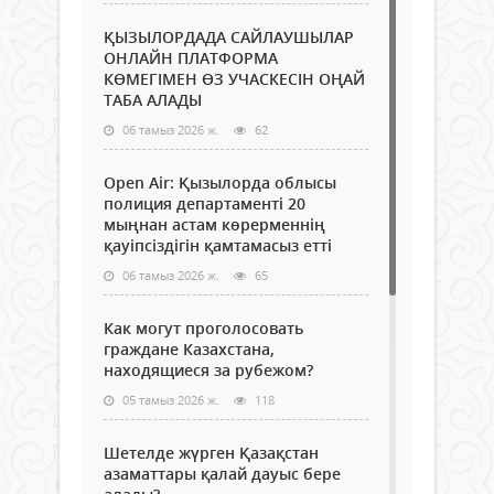
ҚЫЗЫЛОРДАДА САЙЛАУШЫЛАР
ОНЛАЙН ПЛАТФОРМА
КӨМЕГІМЕН ӨЗ УЧАСКЕСІН ОҢАЙ
ТАБА АЛАДЫ
06 тамыз 2026 ж.
62
Open Air: Қызылорда облысы
полиция департаменті 20
мыңнан астам көрерменнің
қауіпсіздігін қамтамасыз етті
06 тамыз 2026 ж.
65
Как могут проголосовать
граждане Казахстана,
находящиеся за рубежом?
05 тамыз 2026 ж.
118
Шетелде жүрген Қазақстан
азаматтары қалай дауыс бере