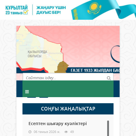
СОҢҒЫ ЖАҢАЛЫҚТАР
Есептен шығару куәліктері
06 тамыз 2026 ж.
49