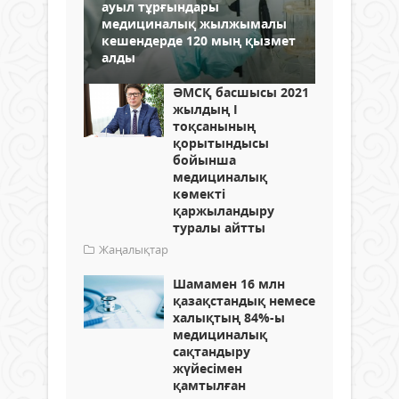
ауыл тұрғындары
медициналық жылжымалы
кешендерде 120 мың қызмет
алды
ӘМСҚ басшысы 2021
жылдың I
тоқсанының
қорытындысы
бойынша
медициналық
көмекті
қаржыландыру
туралы айтты
Жаңалықтар
Шамамен 16 млн
қазақстандық немесе
халықтың 84%-ы
медициналық
сақтандыру
жүйесімен
қамтылған