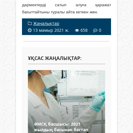
дәрмектерді сатып алуға қаражат
бағыттайтыны туралы айта кеткен жөн.
Жаңалықтар
13 мамыр 2021 ж.
658
0
ҰҚСАС ЖАҢАЛЫҚТАР:
ӘМСҚ басшысы: 2021
жылдың басынан бастап