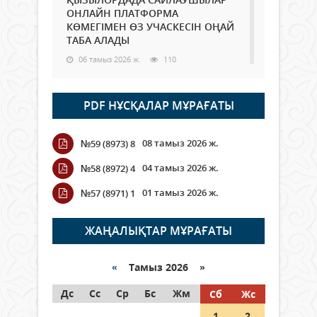
ОНЛАЙН ПЛАТФОРМА
КӨМЕГІМЕН ӨЗ УЧАСКЕСІН ОҢАЙ
ТАБА АЛАДЫ
06 тамыз 2026 ж.
110
Open Air: Қызылорда облысы
PDF НҰСҚАЛАР МҰРАҒАТЫ
полиция департаменті 20
мыңнан астам көрерменнің
қауіпсіздігін қамтамасыз етті
08 тамыз 2026 ж.
№59 (8973) 8
06 тамыз 2026 ж.
139
04 тамыз 2026 ж.
№58 (8972) 4
Wi-Fi ҚАБЫРҒА АРҚЫЛЫ ҚАЛАЙ
01 тамыз 2026 ж.
№57 (8971) 1
ӨТЕДІ?
06 тамыз 2026 ж.
285
ЖАҢАЛЫҚТАР МҰРАҒАТЫ
Как могут проголосовать
граждане Казахстана,
«
Тамыз 2026 »
находящиеся за рубежом?
Дс
Сс
Ср
Бс
Жм
Сб
Жс
05 тамыз 2026 ж.
166
1
2