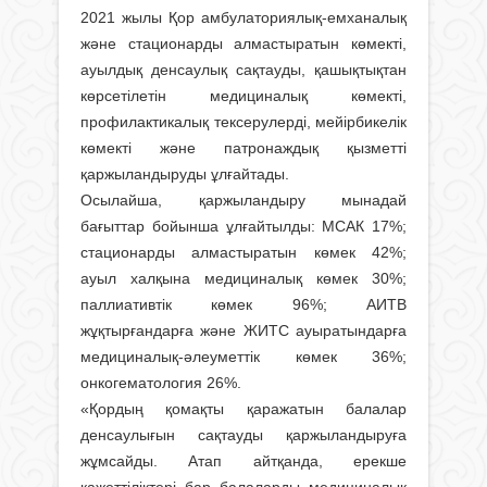
2021 жылы Қор амбулаториялық-емханалық
және стационарды алмастыратын көмекті,
ауылдық денсаулық сақтауды, қашықтықтан
көрсетілетін медициналық көмекті,
профилактикалық тексерулерді, мейірбикелік
көмекті және патронаждық қызметті
қаржыландыруды ұлғайтады.
Осылайша, қаржыландыру мынадай
бағыттар бойынша ұлғайтылды: МСАК 17%;
стационарды алмастыратын көмек 42%;
ауыл халқына медициналық көмек 30%;
паллиативтік көмек 96%; АИТВ
жұқтырғандарға және ЖИТС ауыратындарға
медициналық-әлеуметтік көмек 36%;
онкогематология 26%.
«Қордың қомақты қаражатын балалар
денсаулығын сақтауды қаржыландыруға
жұмсайды. Атап айтқанда, ерекше
қажеттіліктері бар балаларды медициналық