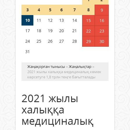
Шетелде жүрген Қазақстан
3
4
5
6
7
8
9
азаматтары қалай дауыс бере
алады?
10
11
12
13
14
15
16
05 тамыз 2026 ж.
177
17
18
19
20
21
22
23
24
25
26
27
28
29
30
31
Жаңақорған тынысы
»
Жаңалықтар
»
2021 жылы халыққа медициналық көмек
көрсетуге 1,8 трлн теңге бағытталады
2021 жылы
халыққа
медициналық