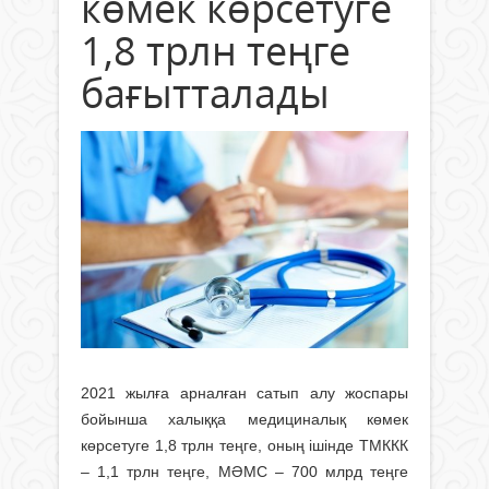
көмек көрсетуге
1,8 трлн теңге
бағытталады
2021 жылға арналған сатып алу жоспары
бойынша халыққа медициналық көмек
көрсетуге 1,8 трлн теңге, оның ішінде ТМККК
– 1,1 трлн теңге, МӘМС – 700 млрд теңге