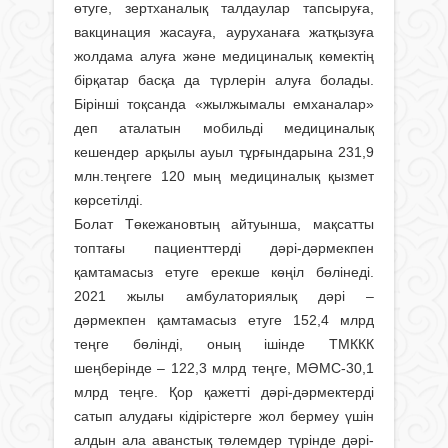
өтуге, зертханалық талдаулар тапсыруға,
вакцинация жасауға, ауруханаға жатқызуға
жолдама алуға және медициналық көмектің
бірқатар басқа да түрлерін алуға болады.
Бірінші тоқсанда «жылжымалы емханалар»
деп аталатын мобильді медициналық
кешендер арқылы ауыл тұрғындарына 231,9
млн.теңгеге 120 мың медициналық қызмет
көрсетілді.
Болат Төкежановтың айтуынша, мақсатты
топтағы пациенттерді дәрі-дәрмекпен
қамтамасыз етуге ерекше көңіл бөлінеді.
2021 жылы амбулаториялық дәрі –
дәрмекпен қамтамасыз етуге 152,4 млрд
теңге бөлінді, оның ішінде ТМККК
шеңберінде – 122,3 млрд теңге, МӘМС-30,1
млрд теңге. Қор қажетті дәрі-дәрмектерді
сатып алудағы кідірістерге жол бермеу үшін
алдын ала аванстық төлемдер түрінде дәрі-