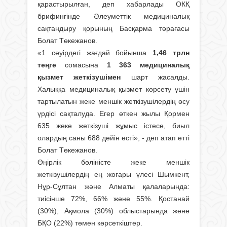
қарастырылған, деп хабарлады ОКҚ
брифингінде Әлеуметтік медициналық
сақтандыру қорының Басқарма төрағасы
Болат Төкежанов.
«1 сәуірдегі жағдай бойынша
1,46 трлн
теңге
сомасына
1 363 медициналық
қызмет жеткізушімен
шарт жасалды.
Халыққа медициналық қызмет көрсету үшін
тартылатын жеке меншік жеткізушілердің өсу
үрдісі сақталуда. Егер өткен жылы Қормен
635 жеке жеткізуші жұмыс істесе, биыл
олардың саны 688 дейін өсті», - деп атап өтті
Болат Төкежанов.
Өңірлік бөліністе жеке меншік
жеткізушілердің ең жоғары үлесі Шымкент,
Нұр-Сұлтан және Алматы қалаларында:
тиісінше 72%, 66% және 55%. Қостанай
(30%), Ақмола (30%) облыстарында және
БҚО (22%) төмен көрсеткіштер.