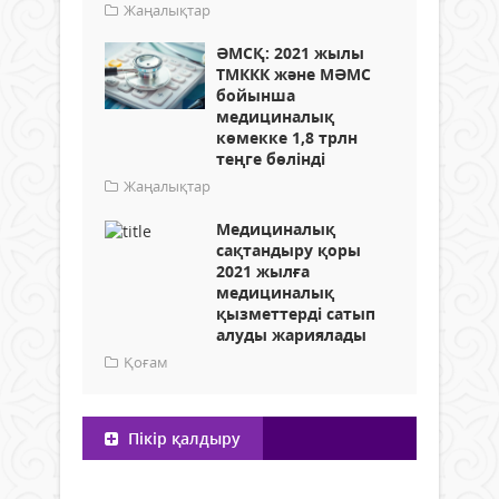
Жаңалықтар
ӘМСҚ: 2021 жылы
ТМККК және МӘМС
бойынша
медициналық
көмекке 1,8 трлн
теңге бөлінді
Жаңалықтар
Медициналық
сақтандыру қоры
2021 жылға
медициналық
қызметтерді сатып
алуды жариялады
Қоғам
Пікір қалдыру