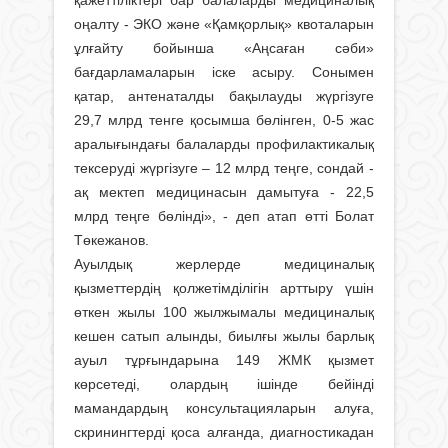
оңалту - ЭКО және «Қамқорлық» квоталарын
ұлғайту бойынша «Аңсаған сәби»
бағдарламаларын іске асыру. Сонымен
қатар, антенаталды бақылауды жүргізуге
29,7 млрд тенге қосымша бөлінген, 0-5 жас
аралығындағы балаларды профилактикалық
тексеруді жүргізуге – 12 млрд теңге, сондай -
ақ мектеп медицинасын дамытуға - 22,5
млрд теңге бөлінді», - деп атап өтті Болат
Төкежанов.
Ауылдық жерлерде медициналық
қызметтердің қолжетімділігін арттыру үшін
өткен жылы 100 жылжымалы медициналық
кешен сатып алынды, биылғы жылы барлық
ауыл тұрғындарына 149 ЖМК қызмет
көрсетеді, олардың ішінде бейінді
мамандардың консультацияларын алуға,
скринингтерді қоса алғанда, диагностикадан