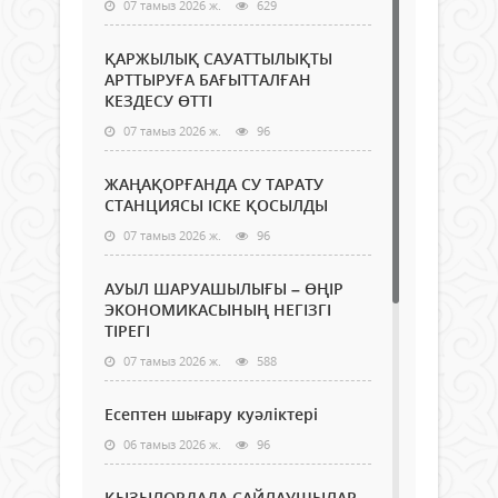
07 тамыз 2026 ж.
629
ҚАРЖЫЛЫҚ САУАТТЫЛЫҚТЫ
АРТТЫРУҒА БАҒЫТТАЛҒАН
КЕЗДЕСУ ӨТТІ
07 тамыз 2026 ж.
96
ЖАҢАҚОРҒАНДА СУ ТАРАТУ
СТАНЦИЯСЫ ІСКЕ ҚОСЫЛДЫ
07 тамыз 2026 ж.
96
АУЫЛ ШАРУАШЫЛЫҒЫ – ӨҢІР
ЭКОНОМИКАСЫНЫҢ НЕГІЗГІ
ТІРЕГІ
07 тамыз 2026 ж.
588
Есептен шығару куәліктері
06 тамыз 2026 ж.
96
ҚЫЗЫЛОРДАДА САЙЛАУШЫЛАР