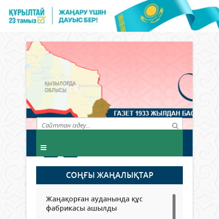
СОҢҒЫ ЖАҢАЛЫҚТАР
Жаңақорған ауданында құс
фабрикасы ашылды