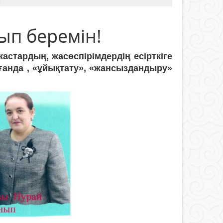
ып беремін!
жастардың, жасөспірімдердің есірткіге
арғанда , «ұйықтату», «жансыздандыру»