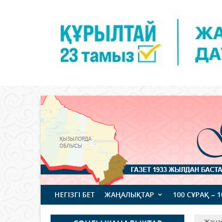
НЕГІЗГІ БЕТ
ЖАҢАЛЫҚТАР
100 СҰРАҚ – 
Жаңа