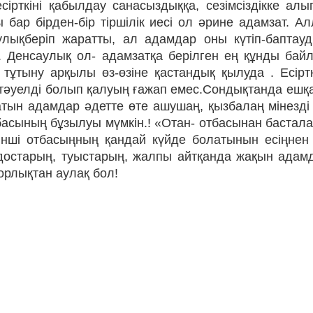
сірткіні қабылдау санасыздыққа, сезімсіздікке ал
ы бар бірден-бір тіршілік иесі ол әрине адамзат.
улықберіп жаратты, ал адамдар оны күтіп-баптауд
. Денсаулық ол- адамзатқа берілген ең құнды бай
і тұтыну арқылы өз-өзіне қастандық қылуда . Есіртк
тәуелді болып қалуың ғажап емес.Сондықтанда ешқаш
тын адамдар әдетте өте ашушаң, қызбалаң мінезді б
басының бұзылуы мүмкін.! «Отан- отбасынан бастал
рінші отбасыңның қандай күйде болатынын есіңне
 достарың, туыстарың, жалпы айтқанда жақын адам
орлықтан аулақ бол!