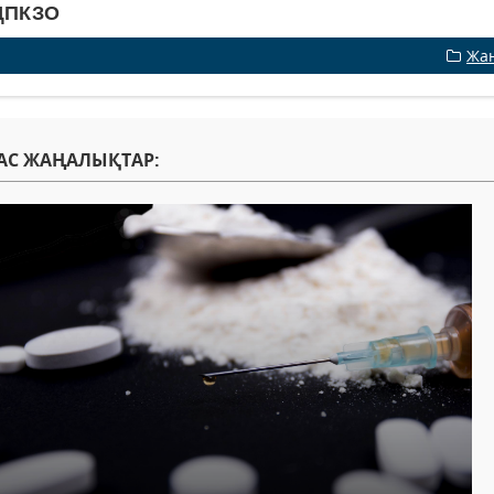
ДПКЗО
Жа
АС ЖАҢАЛЫҚТАР: