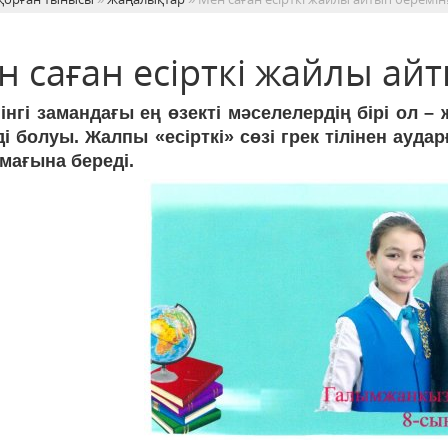
 саған есірткі жайлы айт
інгі замандағы ең өзекті мәселелердің бірі ол – 
ді болуы. Жалпы «есірткі» сөзі грек тілінен ауд
 мағына береді.