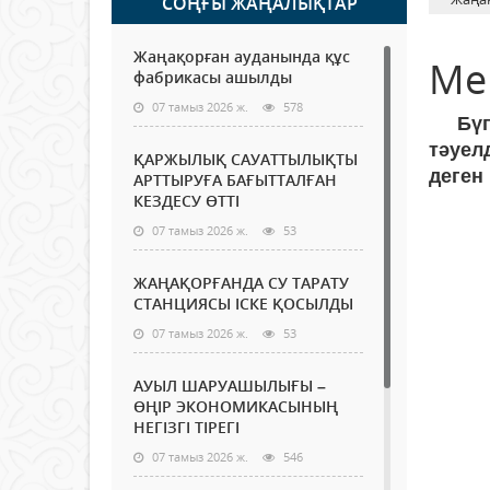
СОҢҒЫ ЖАҢАЛЫҚТАР
Жаңақорған ауданында құс
Мен
фабрикасы ашылды
07 тамыз 2026 ж.
578
Бүг
тәуел
ҚАРЖЫЛЫҚ САУАТТЫЛЫҚТЫ
деген
АРТТЫРУҒА БАҒЫТТАЛҒАН
КЕЗДЕСУ ӨТТІ
07 тамыз 2026 ж.
53
ЖАҢАҚОРҒАНДА СУ ТАРАТУ
СТАНЦИЯСЫ ІСКЕ ҚОСЫЛДЫ
07 тамыз 2026 ж.
53
АУЫЛ ШАРУАШЫЛЫҒЫ –
ӨҢІР ЭКОНОМИКАСЫНЫҢ
НЕГІЗГІ ТІРЕГІ
07 тамыз 2026 ж.
546