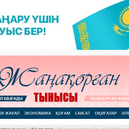
100 ЖАУАП
ЭКОНОМИКА
ҚОҒАМ
САЯСАТ
ОҚИҒАЛАР
ӘЛ
қорған тынысы
»
Жаңалықтар
» Мен саған есірткі жайлы айтып беремін