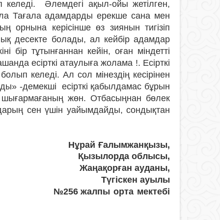
ып келеді. Әлемдегі ақыл-ойы жетілген,
 Алла Тағала адамдарды ерекше сана мен
ың орнына керісінше өз зиянын тигізіп
лық десекте болады, ал кейбір адамдар
іні бір тұтынғаннан кейін, оған міндетті
анда есірткі атаулыға жолама !. Есірткі
олып келеді. Ал сол мінездің кесірінен
ады» -демекші есірткі қабылдамас бұрын
н шығармағаның жөн. Отбасыңнан бөлек
дарың сен үшін уайымдайды, сондықтан
Нұрай
Ғалымжанқызы,
Қызылорда облысы,
Жаңақорған ауданы,
Түгіскен ауылы
№256 жал
пы орта мектебі