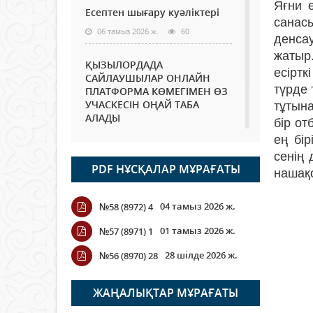
Яғни е
Есептен шығару куәліктері
санас
06 тамыз 2026 ж.
60
денса
жатыр
ҚЫЗЫЛОРДАДА
есіртк
САЙЛАУШЫЛАР ОНЛАЙН
түрде 
ПЛАТФОРМА КӨМЕГІМЕН ӨЗ
УЧАСКЕСІН ОҢАЙ ТАБА
тұтына
АЛАДЫ
бір от
06 тамыз 2026 ж.
75
ең бі
сенің
PDF НҰСҚАЛАР МҰРАҒАТЫ
Open Air: Қызылорда
нашақ
облысы полиция
департаменті 20 мыңнан
04 тамыз 2026 ж.
№58 (8972) 4
астам көрерменнің
қауіпсіздігін қамтамасыз етті
01 тамыз 2026 ж.
№57 (8971) 1
06 тамыз 2026 ж.
83
28 шілде 2026 ж.
№56 (8970) 28
Wi-Fi ҚАБЫРҒА АРҚЫЛЫ
ҚАЛАЙ ӨТЕДІ?
ЖАҢАЛЫҚТАР МҰРАҒАТЫ
06 тамыз 2026 ж.
253