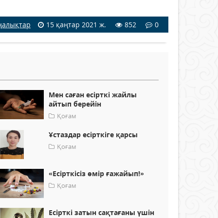
ңалықтар
15 қаңтар 2021 ж.
852
0
Мен саған есірткі жайлы
айтып берейін
Қоғам
Ұстаздар есірткіге қарсы
Қоғам
«Есірткісіз өмір ғажайып!»
Қоғам
Есірткі затын сақтағаны үшін