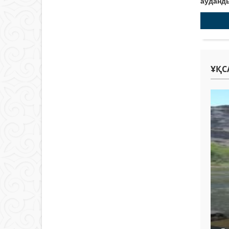
ауданд
ҰҚС