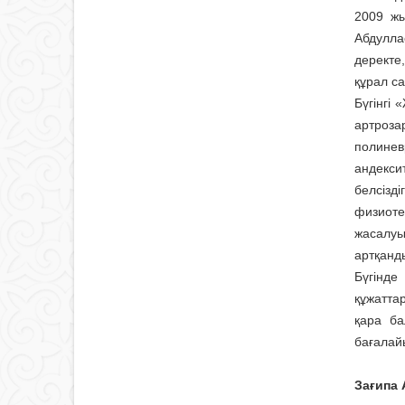
2009 жы
Абдулла
деректе
құрал с
Бүгінгі
артроза
полинев
андекси
белсізд
физиоте
жасалуы
артқанд
Бүгінде
құжатта
қара ба
бағалай
Зағипа