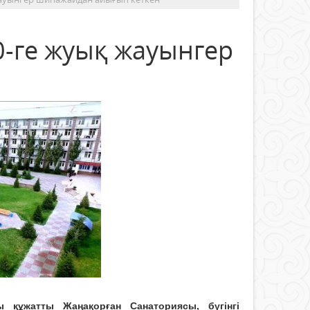
0-ге жуық жауынгер
 құжатты Жаңақорған Санаториясы, бүгінгі