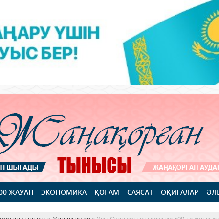
100 ЖАУАП
ЭКОНОМИКА
ҚОҒАМ
САЯСАТ
ОҚИҒАЛАР
ӘЛ
қорған тынысы
»
Жаңалықтар
» Ұлы Отан соғысы кезінде 500-ге жуық