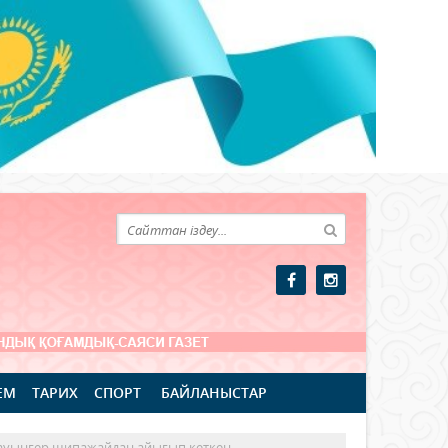
ЕМ
ТАРИХ
СПОРТ
БАЙЛАНЫСТАР
 жауынгер шипажайдан айығып кеткен