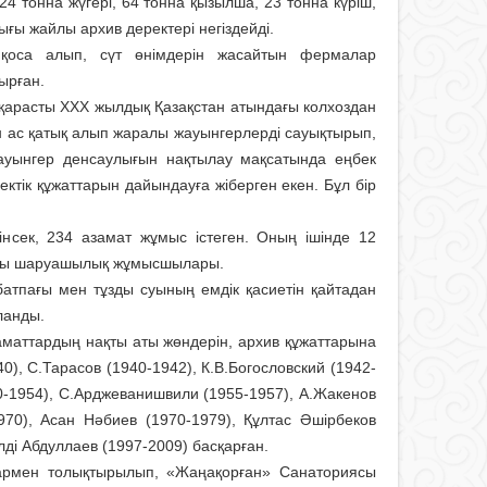
4 тонна жүгері, 64 тонна қызылша, 23 тонна күріш,
ы жайлы архив деректері негіздейді.
оса алып, сүт өнімдерін жасайтын фермалар
ырған.
 қарасты ХХХ жылдық Қазақстан атындағы колхоздан
 ас қатық алып жаралы жауын­герлерді сауықтырып,
ауынгер денсаулығын нақтылау мақсатында еңбек
ектік құжаттарын дайындауға жіберген екен. Бұл бір
нсек, 234 азамат жұмыс істеген. Оның ішінде 12
салқы шаруашылық жұмысшылары.
батпағы мен тұзды суының емдік қасиетін қайтадан
ланды.
аматтардың нақты аты жөндерін, архив құжаттарына
), С.Тарасов (1940-1942), К.В.Богословский (1942-
50-1954), С.Арджеванишвили (1955-1957), А.Жакенов
970), Асан Нәбиев (1970-1979), Құлтас Әшірбеков
лді Абдуллаев (1997-2009) басқарған.
тармен толықтырылып, «Жаңақорған» Санаториясы