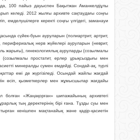
нда, 100 пайыз дауыспен Бақытжан Аманкелдіұлы
ып келеді. 2012 жылғы архивте сақтаудағы соңғы
п, емделушілерге керекті соңғы үлгідегі, заманауи
қасында сүйек-буын ауруларын (полиартрит, артрит,
), перифериалық нерв жүйелері ауруларын (неврит,
ль жарығы), гинекологиялық ауруларды (созылмалы
ды (созылмалы простатит, ерлер ұрықсыздығы мен
асиетті минералды сумен емдейді. Сондай-ақ, түрлі
т­тар емі де жүргізіледі. Осындай жайлы жағдай
ін өсіп, қызметкерлер мен жұмысшылар жағдайы
ал болған «Жаңақорған» шипажайының архивтегі
ұрарлық тың деректерінің бірі ғана. Тұзды суы мен
тырған кенішпен мақтанайық және қадір-қасиетін