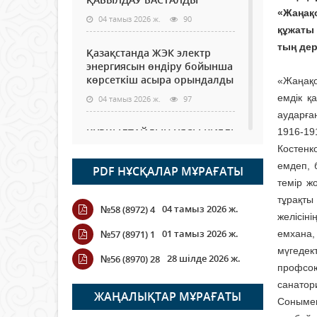
«Жаңақ
04 тамыз 2026 ж.
90
құжаты
тың дер
Қазақстанда ЖЭК электр
энергиясын өндіру бойынша
көрсеткіш асыра орындалды
«Жаңақо
емдік қ
04 тамыз 2026 ж.
97
аударға
ҚҰРҚЫЛТАЙДЫҢ ҰЯСЫ КИЕЛІ
1916-19
МЕ?
Костенк
04 тамыз 2026 ж.
89
емдеп, 
PDF НҰСҚАЛАР МҰРАҒАТЫ
темір ж
Германия аптап ыстыққа
тұрақты
04 тамыз 2026 ж.
№58 (8972) 4
байланысты суды үнемдей
желісін
бастады
01 тамыз 2026 ж.
№57 (8971) 1
емхана
04 тамыз 2026 ж.
82
мүгедек
28 шілде 2026 ж.
№56 (8970) 28
профсою
Молдовада су мен электр
санатор
энергиясын үнемдеу режимі
ЖАҢАЛЫҚТАР МҰРАҒАТЫ
Сонымен
енгізілді