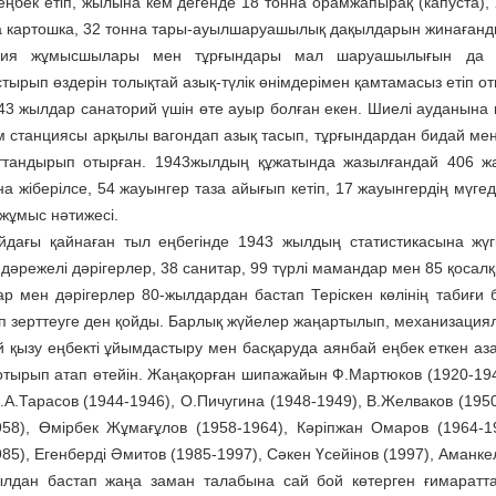
еңбек етіп, жылына кем дегенде 18 тонна орамжапырақ (капуста), 2
а картошка, 32 тонна тары-ауылшаруашылық дақылдарын жинағандығ
рия жұмысшылары мен тұр­ғындары мал шаруашылығын да қ
тырып өздерін толықтай азық-түлік өнімдерімен қамтамасыз етіп от
43 жылдар санаторий үшін өте ауыр болған екен. Шиелі ауданына
м станциясы арқылы вагондап азық тасып, тұрғындардан бидай мен
ттандырып отырған. 1943жылдың құжатында жазылғандай 406 ж
а жіберілсе, 54 жауынгер таза айығып кетіп, 17 жауынгердің мүгед
жұмыс нәтижесі.
дағы қайнаған тыл еңбегінде 1943 жылдың статистикасына жүгі
 дәрежелі дәрігерлер, 38 санитар, 99 түрлі мамандар мен 85 қо
р мен дәрігерлер 80-жыл­дардан бастап Теріскен көлінің табиғи 
п зерттеуге ден қой­ды. Барлық жүйелер жаңартылып, меха­низация
 қызу еңбекті ұйымдастыру мен басқаруда аянбай еңбек еткен аз
отырып атап өтейін. Жаңақорған шипажайын Ф.Мартюков (1920-1940
И.А.Тарасов (1944-1946), О.Пичугина (1948-1949), В.Желваков (19
958), Өмірбек Жұмағұлов (1958-1964), Кәріпжан Омаров (1964-1
85), Егенберді Әмитов (1985-1997), Сәкен Үсейінов (1997), Аманке
лдан бастап жаңа заман талабына сай бой көтерген ғимарат­