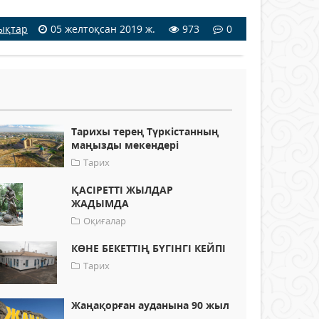
ықтар
05 желтоқсан 2019 ж.
973
0
Тарихы терең Түркістанның
маңызды мекендері
Тарих
ҚАСІРЕТТІ ЖЫЛДАР
ЖАДЫМДА
Оқиғалар
КӨНЕ БЕКЕТТІҢ БҮГІНГІ КЕЙПІ
Тарих
Жаңақорған ауданына 90 жыл