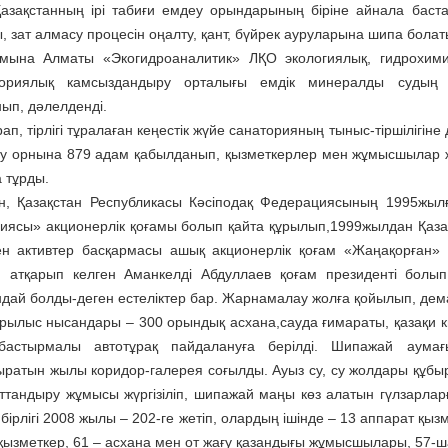
азақстанның ірі табиғи емдеу орындарының біріне айнала бастад
 зат алмасу процесін оңалту, қант, бүйрек ауруларына шипа болаты
мына Алматы «Экогид­роана­литик» ЛҚО экологиялық, гидрохимия
ториялық камсыз­дандыру орталығы емдік минералды судың
ып, дәлелденді.
ап, тірлігі тұралаған кеңестік жүйе санаторияның тыныс-тіршілігі
у орнына 879 адам қабылданып, қызметкерлер мен жұмысшылар ж
 тұрды.
, Қазақстан Республикасы Кәсіподақ Федерациясының 1995жыл
иясы» акционерлік қоғамы болып қайта құрылып,1999жылдан Қаза
ен активтер басқармасы ашық акционерлік қоғам «Жаңақорған» С
н атқарып келген Аманкелді Абдуллаев қоғам президенті болы
дай болды-деген естеліктер бар. Жарнамалау жолға қойылып, дем
рылыс нысандары – 300 орындық асхана,сауда ғимараты, қазақи киі
бастырмалы авто­тұрақ пайдалануға берілді. Шипажай аума
ыратын жылы коридор-галерея соғылды. Ауыз су, су жолдары құбы
ттандыру жұмысы жүргізіліп, шипажай маңы көз алатын гүлзарлар
бірлігі 2008 жылы – 202-ге жетіп, олардың ішінде – 13 аппарат қызм
дқызметкер, 61 – асхана мен от жағу қазандығы жұмысшылары, 57-