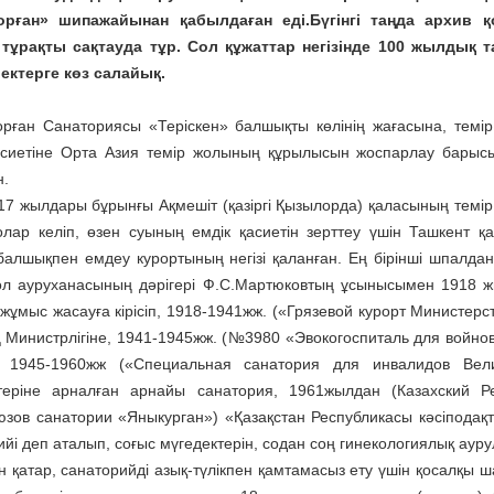
орған» шипажайынан қабылдаған еді.Бүгінгі таңда архив
 тұрақты сақтауда тұр. Сол құжаттар негізінде 100 жылдық
ектерге көз салайық.
рған Санаториясы «Теріс­кен» балшықты көлінің жағасына, темі
асиетіне Орта Азия темір жолының құрылысын жоспарлау барыс
н.
17 жылдары бұрынғы Ақмешіт (қазіргі Қызылорда) қаласының темі
олар келіп, өзен суының емдік қасиетін зерттеу үшін Ташкент 
балшықпен емдеу курортының негізі қаланған. Ең бірінші шпалдан
ол ауруханасының дәрігері Ф.С.Мартюковтың ұсынысымен 1918 
 жұмыс жасауға кірісіп, 1918-1941жж. («Грязевой курорт Минист
ің Министрлігіне, 1941-1945жж. (№3980 «Эвокогоспиталь для войн
, 1945-1960жж («Специальная санатория для инвалидов Вел
теріне арналған арнайы санатория, 1961жылдан (Казахский Р
зов санатории «Яныкурган») «Қазақстан Республикасы кәсіподақт
ийі деп аталып, соғыс мүгедектерін, содан соң гинекологиялық ау
 қатар, санаторийді азық-түлікпен қамтамасыз ету үшін қосалқы ш