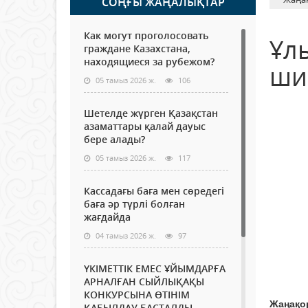
СОҢҒЫ ЖАҢАЛЫҚТАР
Как могут проголосовать
Ұл
граждане Казахстана,
находящиеся за рубежом?
ши
05 тамыз 2026 ж.
106
Шетелде жүрген Қазақстан
азаматтары қалай дауыс
бере алады?
05 тамыз 2026 ж.
117
Кассадағы баға мен сөредегі
баға әр түрлі болған
жағдайда
04 тамыз 2026 ж.
97
ҮКІМЕТТІК ЕМЕС ҰЙЫМДАРҒА
АРНАЛҒАН СЫЙЛЫҚАҚЫ
КОНКУРСЫНА ӨТІНІМ
Жаңақо
ҚАБЫЛДАУ БАСТАЛДЫ