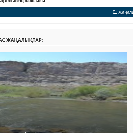
ық архивтің басшысы
Жаңал
АС ЖАҢАЛЫҚТАР: