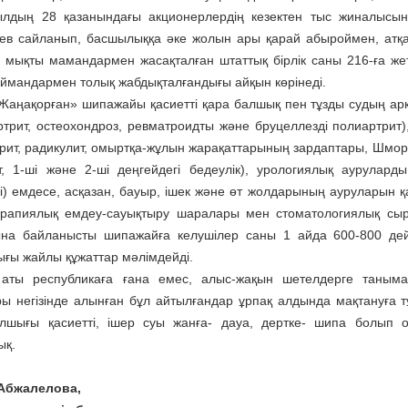
лдың 28 қазанындағы акцио­нерлердің кезектен тыс жиналысы
ев сайланып, басшылыққа әке жолын ары қарай абыроймен, атқар
, мықты мамандармен жасақталған штаттық бірлік саны 216-ға жеті
аймандармен толық жабдықталғандығы айқын көрінеді.
 «Жаңақорған» шипажайы қасиетті қара балшық пен тұзды судың ар
ртрит, остеохондроз, ревматроидты және бруцеллезді полиартрит
рит, радикулит, омыртқа-жұлын жарақаттарының зардаптары, Шмор
т, 1-ші және 2-ші деңгейдегі бедеулік), урологиялық аурулар
ігі) емдесе, асқазан, бауыр, ішек және өт жолдарының ауруларын қ
рапиялық емдеу-сауықтыру шаралары мен стоматологиялық сыр­қа
на байланысты шипажайға келушілер саны 1 айда 600-800 дей
ығы жайлы құжаттар мәлімдейді.
 аты республикаға ғана емес, алыс-жақын шетелдерге таным
ры негізінде алынған бұл айтылғандар ұрпақ алдында мақтануға т
лшығы қасиетті, ішер суы жанға- дауа, дертке- шипа болып о
ық.
 Абжалелова,