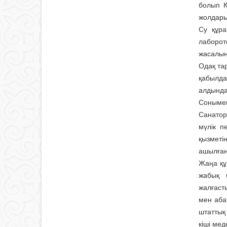
болып Қ
жолдары,
Су құра
лаборо
жасалын
Одақ тар
қабылда
алдында
Сонымен
Санатор
мүлік п
қызметі
ашылған
Жаңа құ
жабық 
жалғаст
мен аба
штаттық 
кіші ме