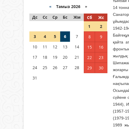
тынбай 
04 тамыз 2026 ж.
95
«
Тамыз 2026 »
14 тонн
Санато
Дс
РУСЛАН РҮСТЕМҰЛЫ ОБЛЫС
Сс
Ср
Бс
Жм
Сб
Жс
ұйымдас
ӘКІМІНІҢ КЕҢЕСШІСІ БОЛЫП
1
2
ТАҒАЙЫНДАЛДЫ
1942-19
Байгеқұ
3
04 тамыз 2026 ж.
4
5
6
98
7
8
9
қайта а
10
11
12
13
14
15
16
фронтын
Қысқы демалыс 14 күн:
2026–2027 оқу жылына
жылдық 
17
18
19
20
21
22
23
арналған каникул кестесі
Шипажай
бекітілді
24
25
26
27
28
29
30
жоғарғы
04 тамыз 2026 ж.
124
Ғалымда
31
нақтыла
Осындай
сүйене 
1944), 
(1957-1
(1979-19
1989 жы