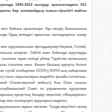
 қорында 1942-2012 жылдар аралығындағы 521
 тарихы бар шипажайдың тыныс-тіршілігі жайлы
р жол бойына орналасқан. Бұл көлдің балшығының
ында Одақ кезіндегі жұмысшы экспедициясы назар
р жол ауруханасынан фельдшерлер Наумов, Готлиб,
қаласына апарған. Сөйтіп өзен бойында ауруларды
 соғылған күрке секілді үйлер Түркістан каласының
жылы соғылған екен. Кешен балшық курорты болып
ерство путей сообщения СССР») КСРО-ның хабарлама
ов») соғыс жаралыларын емдейтін арнайы госпиталь-
икой Отечественной войны») Ұлы Отан соғысы
еспу­бликанский Совет по управлению курортами
арының курорттық басқару кеңесінің «Жаңақорған»
рулар мен полиартрит ауруларын емдеген.
аруашылығы жұмыс жасаған. Тыл­да жергілікті халық