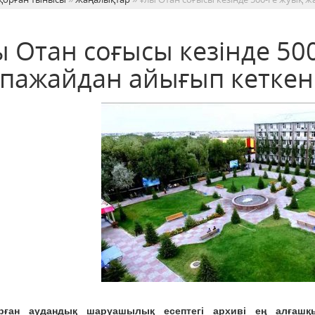
ы Отан соғысы кезінде 50
пажайдан айығып кеткен
рған аудандық шаруашылық есептегі архиві ең алғашқы