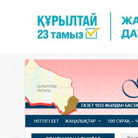
НЕГІЗГІ БЕТ
ЖАҢАЛЫҚТАР
100 СҰРАҚ – 
Жаңа