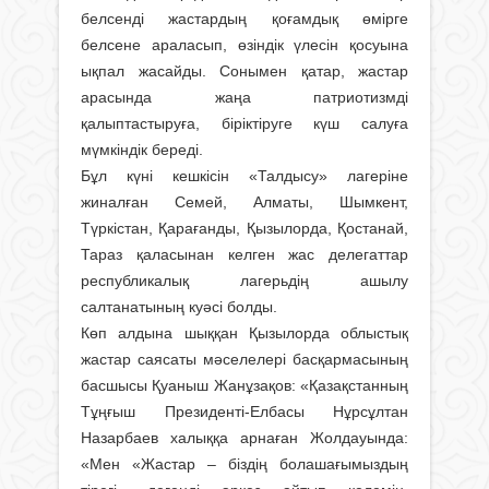
белсенді жастардың қоғамдық өмірге
белсене араласып, өзіндік үлесін қосуына
ықпал жасайды. Сонымен қатар, жастар
арасында жаңа патриотизмді
қалыптастыруға, біріктіруге күш салуға
мүмкіндік береді.
Бұл күні кешкісін «Талдысу» лагеріне
жиналған Семей, Алматы, Шымкент,
Түркістан, Қарағанды, Қызылорда, Қостанай,
Тараз қаласынан келген жас делегаттар
республикалық лагерьдің ашылу
салтанатының куәсі болды.
Көп алдына шыққан Қызылорда облыстық
жастар саясаты мәселелері басқармасының
басшысы Қуаныш Жанұзақов: «Қазақстанның
Тұңғыш Президенті-Елбасы Нұрсұлтан
Назарбаев халыққа арнаған Жолдауында:
«Мен «Жастар – біздің болашағымыздың