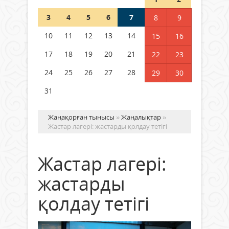
3
4
5
6
7
8
9
Германия аптап ыстыққа
байланысты суды үнемдей
10
11
12
13
14
15
16
бастады
17
18
19
20
21
22
23
04 тамыз 2026 ж.
100
24
25
26
27
28
29
30
31
Жаңақорған тынысы
»
Жаңалықтар
»
Жастар лагері: жастарды қолдау тетігі
Жастар лагері:
жастарды
қолдау тетігі