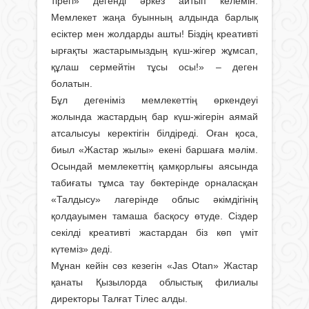
тірегі» дегенді әркез айтып келемін.
Мемлекет жаңа буынның алдында барлық
есіктер мен жолдарды ашты! Біздің креативті
ырғақты жастарымыздың күш-жігер жұмсап,
құлаш сермейтін тұсы осы!» – деген
болатын.
Бұл дегеніміз мемлекеттің өркендеуі
жолында жастардың бар күш-жігерін аямай
атсалысуы керектігін білдіреді. Оған қоса,
биыл «Жастар жылы» екені баршаға мәлім.
Осындай мемлекеттің қамқорлығы аясында
табиғаты тұмса тау бөктерінде орналасқан
«Талдысу» лагерінде облыс әкімдігінің
қолдауымен тамаша басқосу өтуде. Сіздер
секілді креативті жастардан біз көп үміт
күтеміз» деді.
Мұнан кейін сөз кезегін «Jas Otan» Жастар
қанаты Қызылорда облыстық филиалы
директоры Талғат Тілес алды.