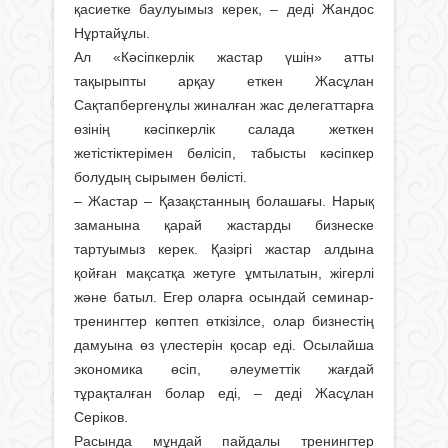
қасиетке баулуымыз керек, – деді Жандос
Нұртайұлы.
Ал «Кәсіпкерлік жастар үшін» атты
тақырыпты арқау еткен Жасұлан
Сақтапбергенұлы жиналған жас делегаттарға
өзінің кәсіпкерлік салада жеткен
жетістіктерімен бөлісіп, табысты кәсіпкер
болудың сырымен бөлісті.
– Жастар – Қазақстанның болашағы. Нарық
заманына қарай жастарды бизнеске
тартуымыз керек. Қазіргі жастар алдына
қойған мақсатқа жетуге ұмтылатын, жігерлі
және батыл. Егер оларға осындай семинар-
тренингтер көптеп өткізілсе, олар бизнестің
дамуына өз үлестерін қосар еді. Осылайша
экономика өсіп, әлеуметтік жағдай
тұрақталған болар еді, – деді Жасұлан
Серіков.
Расында мұндай пайдалы тренингтер