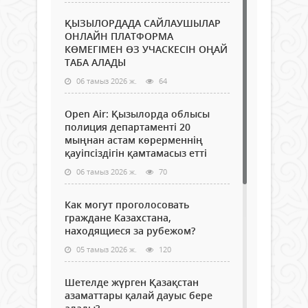
ҚЫЗЫЛОРДАДА САЙЛАУШЫЛАР
ОНЛАЙН ПЛАТФОРМА
КӨМЕГІМЕН ӨЗ УЧАСКЕСІН ОҢАЙ
ТАБА АЛАДЫ
06 тамыз 2026 ж.
64
Open Air: Қызылорда облысы
полиция департаменті 20
мыңнан астам көрерменнің
қауіпсіздігін қамтамасыз етті
06 тамыз 2026 ж.
70
Как могут проголосовать
граждане Казахстана,
находящиеся за рубежом?
05 тамыз 2026 ж.
120
Шетелде жүрген Қазақстан
азаматтары қалай дауыс бере