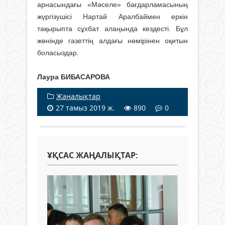
арнасындағы «Мәселе» бағдар­ламасының
жүргізушісі Нартай Арал­баймен еркін
тақырыпта сұхбат алаңында кездесті. Бұл
жөнінде газеттің алдағы нөмірінен оқитын
боласыздар.
Лаура БИБАСАРОВА
Жаңалықтар
27 тамыз 2019 ж.
890
0
ҰҚСАС ЖАҢАЛЫҚТАР: