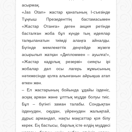
асырмақ.
«Jas Otan» жастар қанатының І-съезінде
Тұңғыш Президенттің бас­тамасымен
«Жастар Отанға» деген акция ретінде
басталған жоба бұл күнде тың идеялар
талқыланатын тиімді алаңға айналды.
Бүгінде мемлекеттік деңгейде жүзеге
асырылып жатқан «Дипломмен – ауылға!»,
«Жастар кадрлық резерві» сияқты ірі
жобалар дәл осы лагерь жұмысының
нәтижесінде қолға алын­ғанын айрықша атап
өткен жөн.
– Ел жастарының бойында ұдайы ізденіс,
асқақ арман және ұлттық мүдде болуы тиіс.
Бұл – бүгінгі заман талабы. Сондықтан
ізденуден, оқудан, үйренуден жалықпай,
дұрыс армандап, нақты мақсаттар қоя білу
керек. Ең бастысы, барлық істе елдің мүддесі