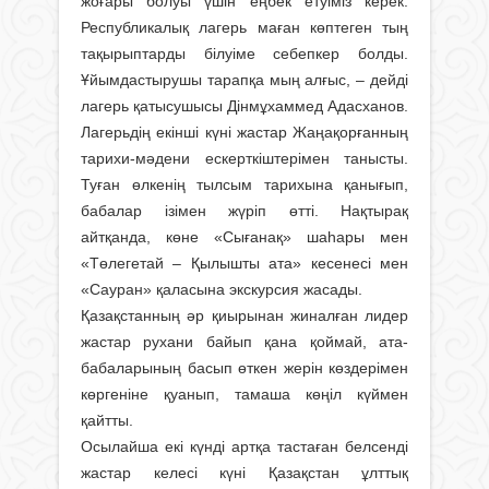
жоғары болуы үшін еңбек етуіміз керек.
Республикалық лагерь маған көптеген тың
тақырыптарды білуіме себепкер болды.
Ұйымдастырушы тарапқа мың алғыс, – дейді
лагерь қатысушысы Дінмұхаммед Адасханов.
Лагерьдің екінші күні жастар Жаңақорғанның
тарихи-мәдени ескерт­кіштерімен танысты.
Туған өлкенің тылсым тарихына қанығып,
бабалар ізімен жүріп өтті. Нақтырақ
айтқанда, көне «Сығанақ» шаһары мен
«Төлегетай – Қылышты ата» кесенесі мен
«Сауран» қаласына экскурсия жасады.
Қазақстанның әр қиырынан жиналған лидер
жастар рухани байып қана қоймай, ата-
бабаларының басып өткен жерін көздерімен
көргеніне қуанып, тамаша көңіл күймен
қайтты.
Осылайша екі күнді артқа тастаған белсенді
жастар келесі күні Қазақстан ұлттық