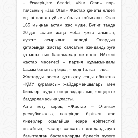
– Өздеріңізге белгілі, «Nur Otan» пар­
тиясының «Jas Otan» Жастар қанаты елдегі
ең ірі жастар ұйымы болып табылады. Оған
165 мыңнан астам жас мүше. Бүгінгі таңда
20-дан астам жаңа жоба қолға алынып,
жүзеге асырылып келеді. Олардың
қатарында жастар саясатын жандандыруға
қатысты тың бастамалар жетерлік. Өйткені
жастар мәселесі – партия жұмысындағы
басым бағыттың бірі», – деді Талғат Тілес.
Жастарды ресми құттықтау соңы об­лыс­тық
«ҚМУ құрамасы» жайдарман­шылары мен
бишілер, аудан өнерпаз­дарының концерттік
бағдарламасына ұласты.
Айта кету керек, «Жастар – Отан­ға»
республикалық лагерінде бірік­кен жас
лидерлер осылайша өза­ра әріптестікті
нығайтып, жастар сая­сатын жандандыруға
бағытталған бастамаларды бірлесіп жүзеге