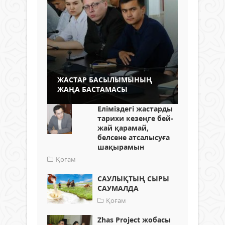
ЖАСТАР БАСЫЛЫМЫНЫҢ
ЖАҢА БАСТАМАСЫ
Еліміздегі жастарды
тарихи кезеңге бей-
жай қарамай,
белсене атсалысуға
шақырамын
Қоғам
САУЛЫҚТЫҢ СЫРЫ
САУМАЛДА
Қоғам
Zhas Project жобасы