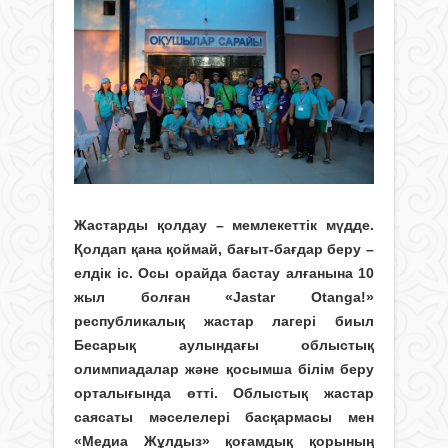
Жастарды қолдау – мемлекеттік мүдде.
Қолдап қана қоймай, бағыт-бағдар беру –
елдік іс. Осы орайда бастау алғанына 10
жыл болған «Jastar Otanga!»
республикалық жастар лагері биыл
Бесарық аулындағы облыстық
олимпиадалар және қосымша білім беру
орталығында өтті. Облыстық жастар
саясаты мәселелері басқармасы мен
«Медиа Жұлдыз» қоғамдық қорының