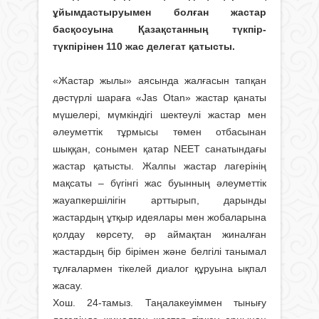
ұйымдастыруымен болған жастар
басқосуына Қазақстанның түкпір-
түкпірінен 110 жас делегат қатысты.
«Жастар жылы» аясында жалғасын тапқан
дәстүрлі шараға «Jas Otan» жастар қанаты
мүшелері, мүмкіндігі шектеулі жастар мен
әлеуметтік тұрмысы төмен отбасынан
шыққан, сонымен қатар NEET санатындағы
жастар қатысты. Жалпы жастар лагерінің
мақсаты – бүгінгі жас буынның әлеуметтік
жауапкершілігін арттырып, дарынды
жастардың ұтқыр идеялары мен жобаларына
қолдау көрсету, әр аймақтан жиналған
жастардың бір бірімен және белгілі танымал
тұлғалармен тікелей диалог құруына ықпал
жасау.
Хош. 24-тамыз. Таңалакеуіммен тынығу