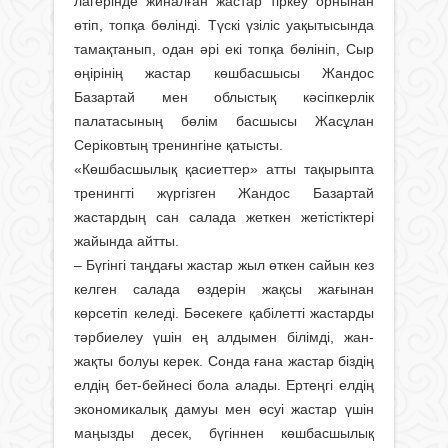
лагерінде жиналған жастар тіркеу орнынан
өтіп, топқа бөлінді. Түскі үзіліс уақытысында
тамақтанып, одан әрі екі топқа бөлініп, Сыр
өңірінің жастар көшбасшысы Жандос
Базартай мен облыстық кәсіпкерлік
палатасының бөлім басшысы Жасұлан
Серіковтың тренингіне қатысты.
«Көшбасшылық қасиеттер» атты тақырыпта
тренингті жүргізген Жандос Базартай
жастардың сан салада жеткен жетістіктері
жайында айтты.
– Бүгінгі таңдағы жастар жыл өткен сайын кез
келген салада өздерін жақсы жағынан
көрсетіп келеді. Бәсекеге қабілетті жастарды
тәрбиелеу үшін ең алдымен білімді, жан-
жақты болуы керек. Сонда ғана жастар біздің
елдің бет-бейнесі бола алады. Ертеңгі елдің
экономикалық дамуы мен өсуі жастар үшін
маңызды десек, бүгіннен көшбасшылық