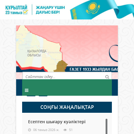
СОҢҒЫ ЖАҢАЛЫҚТАР
Есептен шығару куәліктері
06 тамыз 2026 ж.
51