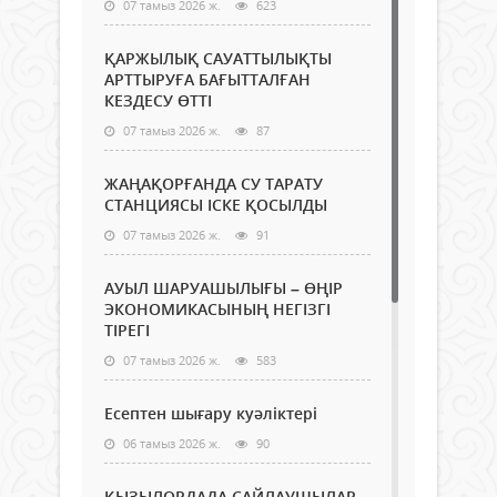
07 тамыз 2026 ж.
623
ҚАРЖЫЛЫҚ САУАТТЫЛЫҚТЫ
АРТТЫРУҒА БАҒЫТТАЛҒАН
КЕЗДЕСУ ӨТТІ
07 тамыз 2026 ж.
87
ЖАҢАҚОРҒАНДА СУ ТАРАТУ
СТАНЦИЯСЫ ІСКЕ ҚОСЫЛДЫ
07 тамыз 2026 ж.
91
АУЫЛ ШАРУАШЫЛЫҒЫ – ӨҢІР
ЭКОНОМИКАСЫНЫҢ НЕГІЗГІ
ТІРЕГІ
07 тамыз 2026 ж.
583
Есептен шығару куәліктері
06 тамыз 2026 ж.
90
ҚЫЗЫЛОРДАДА САЙЛАУШЫЛАР