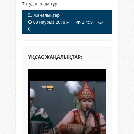
Татудан алда тұр.
Жаңалықтар
08 наурыз 2018 ж.
2 459
0
ҰҚСАС ЖАҢАЛЫҚТАР: