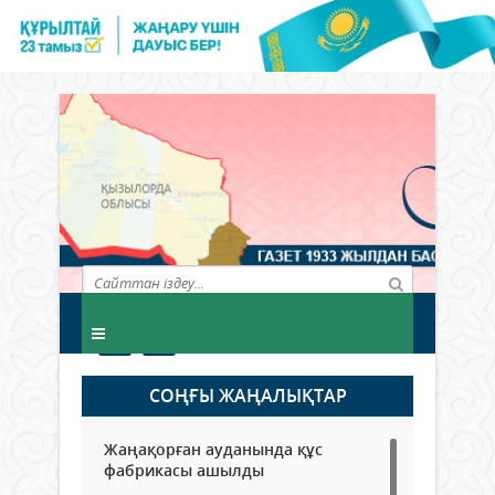
СОҢҒЫ ЖАҢАЛЫҚТАР
Жаңақорған ауданында құс
фабрикасы ашылды