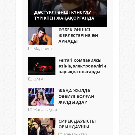
ДӘСТҮРЛІ ӘНШІ КҮНСҰЛУ
ТҮРІКПЕН ЖАҢАҚОРҒАНДА
ӨЗБЕК ӘНШІСІ
ЖЕРЛЕСТЕРІНЕ ӘН
АРНАДЫ
Мәдениет
Ferrari компаниясы
өзінің электрокөлігін
нарыққа шығарды
Әлем
ЖАҢА ЖЫЛДА
СӘБИЛІ БОЛҒАН
ЖҰЛДЫЗДАР
Жаңалықтар
СИРЕК ДАУЫСТЫ
ОРЫНДАУШЫ
Жаңалықтар