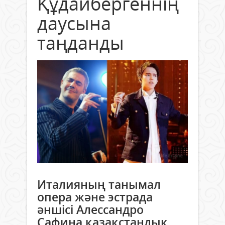
Құдайбергеннің
даусына
таңданды
Италияның танымал
опера және эстрада
әншісі Алессандро
Сафина қазақстандық