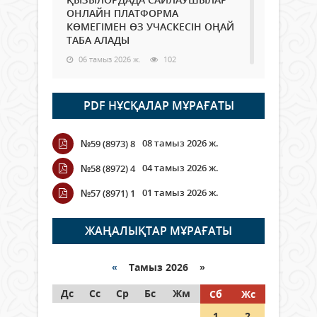
ОНЛАЙН ПЛАТФОРМА
КӨМЕГІМЕН ӨЗ УЧАСКЕСІН ОҢАЙ
ТАБА АЛАДЫ
06 тамыз 2026 ж.
102
Open Air: Қызылорда облысы
PDF НҰСҚАЛАР МҰРАҒАТЫ
полиция департаменті 20
мыңнан астам көрерменнің
қауіпсіздігін қамтамасыз етті
08 тамыз 2026 ж.
№59 (8973) 8
06 тамыз 2026 ж.
125
04 тамыз 2026 ж.
№58 (8972) 4
Wi-Fi ҚАБЫРҒА АРҚЫЛЫ ҚАЛАЙ
01 тамыз 2026 ж.
№57 (8971) 1
ӨТЕДІ?
06 тамыз 2026 ж.
279
ЖАҢАЛЫҚТАР МҰРАҒАТЫ
Как могут проголосовать
граждане Казахстана,
«
Тамыз 2026 »
находящиеся за рубежом?
Дс
Сс
Ср
Бс
Жм
Сб
Жс
05 тамыз 2026 ж.
161
1
2