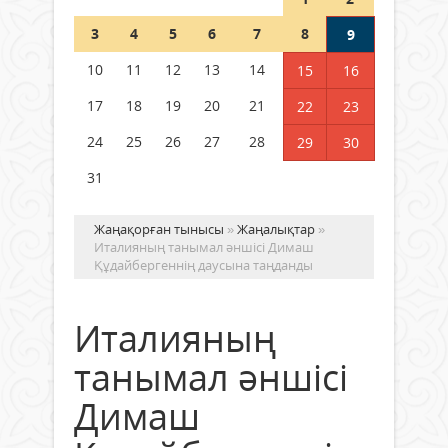
Шетелде жүрген Қазақстан
3
4
5
6
7
8
9
азаматтары қалай дауыс бере
алады?
10
11
12
13
14
15
16
05 тамыз 2026 ж.
172
17
18
19
20
21
22
23
24
25
26
27
28
29
30
31
Жаңақорған тынысы
»
Жаңалықтар
»
Италияның танымал әншісі Димаш
Құдайбергеннің даусына таңданды
Италияның
танымал әншісі
Димаш