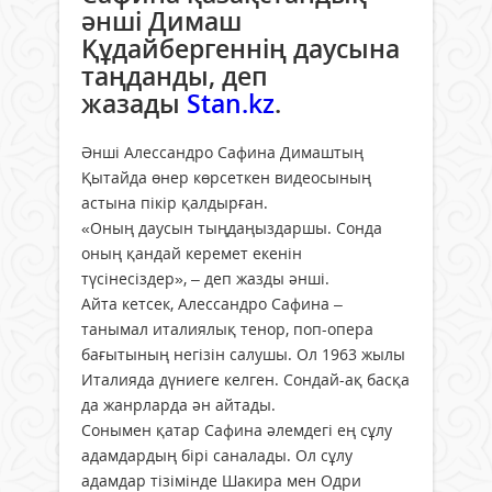
әнші Димаш
Құдайбергеннің даусына
таңданды, деп
жазады
Stan.kz
.
Әнші Алессандро Сафина Димаштың
Қытайда өнер көрсеткен видеосының
астына пікір қалдырған.
«Оның даусын тыңдаңыздаршы. Сонда
оның қандай керемет екенін
түсінесіздер», – деп жазды әнші.
Айта кетсек, Алессандро Сафина –
танымал италиялық тенор, поп-опера
бағытының негізін салушы. Ол 1963 жылы
Италияда дүниеге келген. Сондай-ақ басқа
да жанрларда ән айтады.
Сонымен қатар Сафина әлемдегі ең сұлу
адамдардың бірі саналады. Ол сұлу
адамдар тізімінде Шакира мен Одри